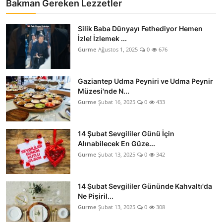
Bakman Gereken Lezzetler
Silik Baba Dünyayı Fethediyor Hemen
İzle! İzlemek ...
Gurme
Ağustos 1, 2025
0
676
Gaziantep Udma Peyniri ve Udma Peynir
Müzesi'nde N...
Gurme
Şubat 16, 2025
0
433
14 Şubat Sevgililer Günü İçin
Alınabilecek En Güze...
Gurme
Şubat 13, 2025
0
342
14 Şubat Sevgililer Gününde Kahvaltı'da
Ne Pişiril...
Gurme
Şubat 13, 2025
0
308