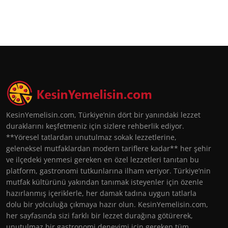
KesinYemelisin.com, Türkiye’nin dört bir yanındaki lezzet
duraklarını keşfetmeniz için sizlere rehberlik ediyor.
**Yöresel tatlardan unutulmaz sokak lezzetlerine,
geleneksel mutfaklardan modern tariflere kadar** her şehir
ve ilçedeki yenmesi gereken en özel lezzetleri tanıtan bu
platform, gastronomi tutkunlarına ilham veriyor. Türkiye’nin
mutfak kültürünü yakından tanımak isteyenler için özenle
hazırlanmış içeriklerle, her damak tadına uygun tatlarla
dolu bir yolculuğa çıkmaya hazır olun. KesinYemelisin.com,
her sayfasında sizi farklı bir lezzet durağına götürerek,
unutulmaz bir gastronomi deneyimi için gereken tüm