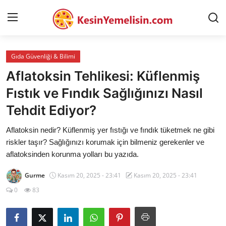
Gıda Güvenliği & Bilimi
AnaSayfa
Aflatoksin Tehlikesi: Küflenmiş
Gizlilik Sözleşmesi
Fıstık ve Fındık Sağlığınızı Nasıl
Tehdit Ediyor?
Rüya Tabirleri
Aflatoksin nedir? Küflenmiş yer fıstığı ve fındık tüketmek ne gibi
Diyet & Sağlıklı Beslenme
riskler taşır? Sağlığınızı korumak için bilmeniz gerekenler ve
İletişim
aflatoksinden korunma yolları bu yazıda.
Şehirler
Gurme
Kasım 20, 2025 - 23:41
Kasım 20, 2025 - 23:41
0
83
Helal Gıda & Dini Hükümler
Gıda Güvenliği & Bilimi