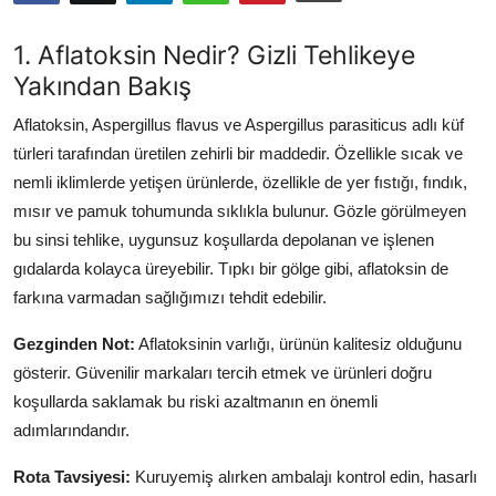
Kalori & Diyet Rehberi
1. Aflatoksin Nedir? Gizli Tehlikeye
Yakından Bakış
Mutfak Püf Noktaları & İpuçları
Aflatoksin, Aspergillus flavus ve Aspergillus parasiticus adlı küf
Mekan & Lezzet Rotaları
türleri tarafından üretilen zehirli bir maddedir. Özellikle sıcak ve
Temel Gıda ve Ürün Rehberleri
nemli iklimlerde yetişen ürünlerde, özellikle de yer fıstığı, fındık,
mısır ve pamuk tohumunda sıklıkla bulunur. Gözle görülmeyen
İçecek Kültürü & Barista
bu sinsi tehlike, uygunsuz koşullarda depolanan ve işlenen
gıdalarda kolayca üreyebilir. Tıpkı bir gölge gibi, aflatoksin de
Yöresel Tarifler & Ev Yemekleri
farkına varmadan sağlığımızı tehdit edebilir.
Gıda Güvenliği & Sağlık
Gezginden Not:
Aflatoksinin varlığı, ürünün kalitesiz olduğunu
gösterir. Güvenilir markaları tercih etmek ve ürünleri doğru
İçecek Kültürü & Rehberleri
koşullarda saklamak bu riski azaltmanın en önemli
Popüler Kültür & Mutfak Tarihi
adımlarındandır.
Mutfak Temizliği & Pratik Bilgiler
Rota Tavsiyesi:
Kuruyemiş alırken ambalajı kontrol edin, hasarlı