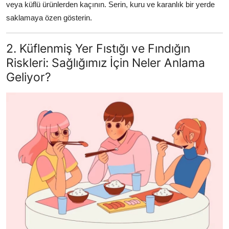
veya küflü ürünlerden kaçının. Serin, kuru ve karanlık bir yerde
Anne & Bebek Beslenmesi
saklamaya özen gösterin.
Mutfak Sırları & Teknikler
2. Küflenmiş Yer Fıstığı ve Fındığın
Gıda Sözlüğü & Nedir?
Riskleri: Sağlığımız İçin Neler Anlama
Geliyor?
Yemek Tarifleri & Menüler