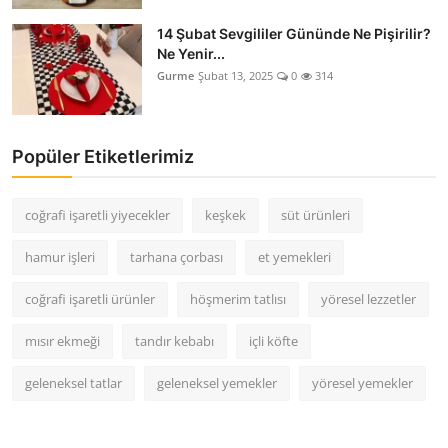
14 Şubat Sevgililer Gününde Ne Pişirilir?
Ne Yenir...
Gurme
Şubat 13, 2025
0
314
Popüler Etiketlerimiz
coğrafi işaretli yiyecekler
keşkek
süt ürünleri
hamur işleri
tarhana çorbası
et yemekleri
coğrafi işaretli ürünler
höşmerim tatlısı
yöresel lezzetler
mısır ekmeği
tandır kebabı
içli köfte
geleneksel tatlar
geleneksel yemekler
yöresel yemekler