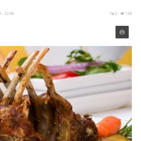
 - 22:46
0
128