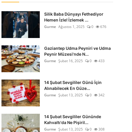
Silik Baba Dünyayı Fethediyor
Hemen İzle! İzlemek ...
Gurme
Ağustos 1, 2025
0
676
Gaziantep Udma Peyniri ve Udma
Peynir Müzesi'nde N...
Gurme
Şubat 16, 2025
0
433
14 Şubat Sevgililer Günü İçin
Alınabilecek En Güze...
Gurme
Şubat 13, 2025
0
342
14 Şubat Sevgililer Gününde
Kahvaltı'da Ne Pişiril...
Gurme
Şubat 13, 2025
0
308