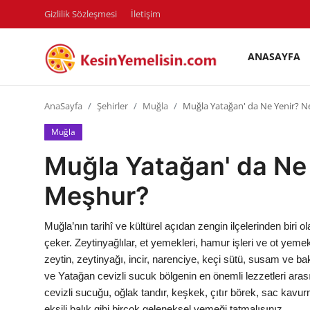
Gizlilik Sözleşmesi
İletişim
ANASAYFA
AnaSayfa
AnaSayfa
Şehirler
Muğla
Muğla Yatağan' da Ne Yenir? N
Gizlilik Sözleşmesi
Muğla
Rüya Tabirleri
Muğla Yatağan' da Ne 
Diyet & Sağlıklı Beslenme
Meşhur?
İletişim
Muğla’nın tarihî ve kültürel açıdan zengin ilçelerinden biri 
Şehirler
çeker. Zeytinyağlılar, et yemekleri, hamur işleri ve ot yeme
zeytin, zeytinyağı, incir, narenciye, keçi sütü, susam ve bakl
Helal Gıda & Dini Hükümler
ve Yatağan cevizli sucuk bölgenin en önemli lezzetleri aras
cevizli sucuğu, oğlak tandır, keşkek, çıtır börek, sac kavur
Gıda Güvenliği & Bilimi
ekşili balık gibi birçok geleneksel yemeği tatmalısınız.