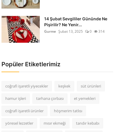
14 Şubat Sevgililer Gününde Ne
Pişirilir? Ne Yenir...
Gurme
Şubat 13, 2025
0
314
Popüler Etiketlerimiz
coğrafi işaretli yiyecekler
keşkek
süt ürünleri
hamur işleri
tarhana çorbası
et yemekleri
coğrafi işaretli ürünler
höşmerim tatlısı
yöresel lezzetler
mısır ekmeği
tandır kebabı