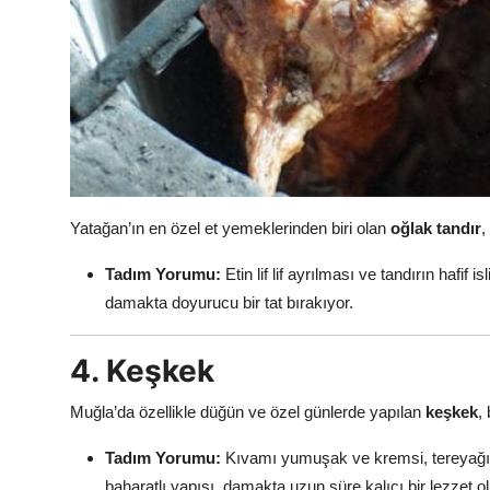
Yatağan’ın en özel et yemeklerinden biri olan
oğlak tandır
,
Tadım Yorumu:
Etin lif lif ayrılması ve tandırın hafi
damakta doyurucu bir tat bırakıyor.
4. Keşkek
Muğla’da özellikle düğün ve özel günlerde yapılan
keşkek
,
Tadım Yorumu:
Kıvamı yumuşak ve kremsi, tereyağının 
baharatlı yapısı, damakta uzun süre kalıcı bir lezzet o