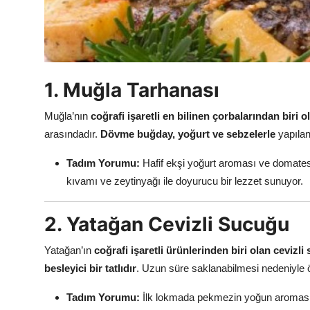
Anne & Bebek Beslenmesi
Mutfak Sırları & Teknikler
Gıda Sözlüğü & Nedir?
1. Muğla Tarhanası
Yemek Tarifleri & Menüler
Muğla’nın
coğrafi işaretli en bilinen çorbalarından biri 
arasındadır.
Dövme buğday, yoğurt ve sebzelerle
yapılan
Tadım Yorumu:
Hafif ekşi yoğurt aroması ve domates
kıvamı ve zeytinyağı ile doyurucu bir lezzet sunuyor.
2. Yatağan Cevizli Sucuğu
Yatağan’ın
coğrafi işaretli ürünlerinden biri olan cevizli
besleyici bir tatlıdır
. Uzun süre saklanabilmesi nedeniyle öze
Tadım Yorumu:
İlk lokmada pekmezin yoğun aroması hiss