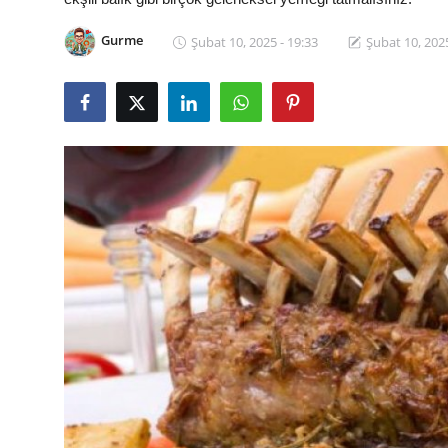
Kalori & Diyet Rehberi
Gurme
Şubat 10, 2025 - 19:33
Şubat 10, 2025
Mutfak Püf Noktaları & İpuçları
Mekan & Lezzet Rotaları
Temel Gıda ve Ürün Rehberleri
İçecek Kültürü & Barista
Yöresel Tarifler & Ev Yemekleri
Gıda Güvenliği & Sağlık
İçecek Kültürü & Rehberleri
Popüler Kültür & Mutfak Tarihi
Mutfak Temizliği & Pratik Bilgiler