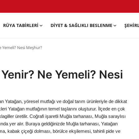
RÜYA TABIRLERI
DIYET & SAĞLIKLI BESLENME
ŞEHIR
e Yemeli? Nesi Meşhur?
Yenir? Ne Yemeli? Nesi
olan Yatağan, yöresel mutfağı ve doğal tarım ürünleriyle de dikkat
kleri Yatağan mutfağının temel taşlarını oluşturur. İlçede en çok
agiller üretilir. Coğrafi işaretli Muğla tarhanası, Muğla saraylısı
ında yer alır. Buraya geldiğinizde Muğla tarhanası, Yatağan
ma, kabak çiçeği dolması, börülce ekşilemesi, tahinli pide ve