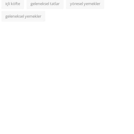
içli köfte
geleneksel tatlar
yöresel yemekler
geleneksel yemekler