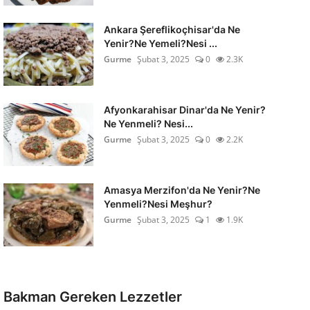
Ankara Şereflikoçhisar'da Ne
Yenir?Ne Yemeli?Nesi ...
Gurme
Şubat 3, 2025
0
2.3K
Afyonkarahisar Dinar'da Ne Yenir?
Ne Yenmeli? Nesi...
Gurme
Şubat 3, 2025
0
2.2K
Amasya Merzifon'da Ne Yenir?Ne
Yenmeli?Nesi Meşhur?
Gurme
Şubat 3, 2025
1
1.9K
Bakman Gereken Lezzetler