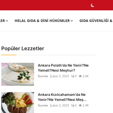
LER
HELAL GIDA & DINI HÜKÜMLER
GIDA GÜVENLIĞI & 
Popüler Lezzetler
Ankara Polatlı'da Ne Yenir?Ne
Yemeli?Nesi Meşhur?
Gurme
Şubat 3, 2025
0
2.4K
Ankara Kızılcahamam'da Ne
Yenir?Ne Yemeli?Nesi Meş...
Gurme
Şubat 3, 2025
0
2.4K