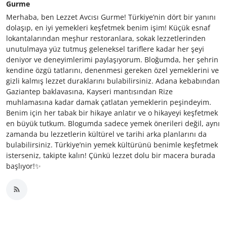
Gurme
Merhaba, ben Lezzet Avcısı Gurme! Türkiye’nin dört bir yanını
dolaşıp, en iyi yemekleri keşfetmek benim işim! Küçük esnaf
lokantalarından meşhur restoranlara, sokak lezzetlerinden
unutulmaya yüz tutmuş geleneksel tariflere kadar her şeyi
deniyor ve deneyimlerimi paylaşıyorum. Bloğumda, her şehrin
kendine özgü tatlarını, denenmesi gereken özel yemeklerini ve
gizli kalmış lezzet duraklarını bulabilirsiniz. Adana kebabından
Gaziantep baklavasına, Kayseri mantısından Rize
muhlamasına kadar damak çatlatan yemeklerin peşindeyim.
Benim için her tabak bir hikaye anlatır ve o hikayeyi keşfetmek
en büyük tutkum. Blogumda sadece yemek önerileri değil, aynı
zamanda bu lezzetlerin kültürel ve tarihi arka planlarını da
bulabilirsiniz. Türkiye’nin yemek kültürünü benimle keşfetmek
isterseniz, takipte kalın! Çünkü lezzet dolu bir macera burada
başlıyor!✨