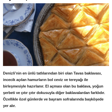
Anne & Bebek Beslenmesi
Mutfak Sırları & Teknikler
Gıda Sözlüğü & Nedir?
Yemek Tarifleri & Menüler
Denizli’nin en ünlü tatlılarından biri olan Tavas baklavası,
incecik açılan hamurların bol ceviz ve tereyağı ile
birleşmesiyle hazırlanır.
El açması olan bu baklava, yoğun
şerbeti ve çıtır çıtır dokusuyla diğer baklavalardan farklıdır.
Özellikle özel günlerde ve bayram sofralarında başköşede
yer alır.