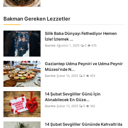
Bakman Gereken Lezzetler
Silik Baba Dünyayı Fethediyor Hemen
İzle! İzlemek ...
Gurme
Ağustos 1, 2025
0
676
Gaziantep Udma Peyniri ve Udma Peynir
Müzesi'nde N...
Gurme
Şubat 16, 2025
0
433
14 Şubat Sevgililer Günü İçin
Alınabilecek En Güze...
Gurme
Şubat 13, 2025
0
342
14 Şubat Sevgililer Gününde Kahvaltı'da