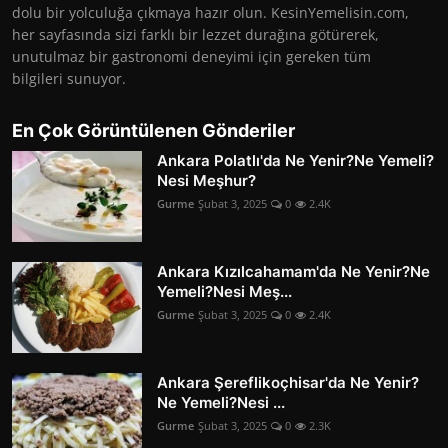
dolu bir yolculuğa çıkmaya hazır olun. KesinYemelisin.com,
her sayfasında sizi farklı bir lezzet durağına götürerek,
unutulmaz bir gastronomi deneyimi için gereken tüm
bilgileri sunuyor.
En Çok Görüntülenen Gönderiler
Ankara Polatlı'da Ne Yenir?Ne Yemeli?
Nesi Meşhur?
Gurme
Şubat 3, 2025
0
2.4K
Ankara Kızılcahamam'da Ne Yenir?Ne
Yemeli?Nesi Meş...
Gurme
Şubat 3, 2025
0
2.4K
Ankara Şereflikoçhisar'da Ne Yenir?
Ne Yemeli?Nesi ...
Gurme
Şubat 3, 2025
0
2.3K