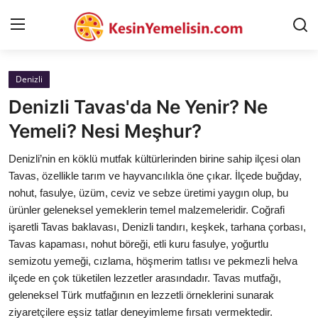
Denizli
AnaSayfa
Denizli Tavas'da Ne Yenir? Ne
Gizlilik Sözleşmesi
Yemeli? Nesi Meşhur?
Rüya Tabirleri
Denizli’nin en köklü mutfak kültürlerinden birine sahip ilçesi olan
Tavas, özellikle tarım ve hayvancılıkla öne çıkar. İlçede buğday,
Diyet & Sağlıklı Beslenme
nohut, fasulye, üzüm, ceviz ve sebze üretimi yaygın olup, bu
ürünler geleneksel yemeklerin temel malzemeleridir. Coğrafi
İletişim
işaretli Tavas baklavası, Denizli tandırı, keşkek, tarhana çorbası,
Tavas kapaması, nohut böreği, etli kuru fasulye, yoğurtlu
Şehirler
semizotu yemeği, cızlama, höşmerim tatlısı ve pekmezli helva
Helal Gıda & Dini Hükümler
ilçede en çok tüketilen lezzetler arasındadır. Tavas mutfağı,
geleneksel Türk mutfağının en lezzetli örneklerini sunarak
Gıda Güvenliği & Bilimi
ziyaretçilere eşsiz tatlar deneyimleme fırsatı vermektedir.