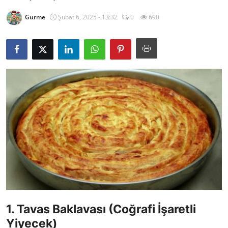
Kalori & Diyet Rehberi
Gurme
Şubat 6, 2025 - 13:32
0
690
Mutfak Püf Noktaları & İpuçları
Mekan & Lezzet Rotaları
Temel Gıda ve Ürün Rehberleri
İçecek Kültürü & Barista
Yöresel Tarifler & Ev Yemekleri
Gıda Güvenliği & Sağlık
İçecek Kültürü & Rehberleri
Popüler Kültür & Mutfak Tarihi
1. Tavas Baklavası (Coğrafi İşaretli
Mutfak Temizliği & Pratik Bilgiler
Yiyecek)