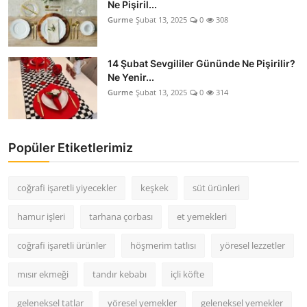
Ne Pişiril...
Gurme
Şubat 13, 2025
0
308
14 Şubat Sevgililer Gününde Ne Pişirilir?
Ne Yenir...
Gurme
Şubat 13, 2025
0
314
Popüler Etiketlerimiz
coğrafi işaretli yiyecekler
keşkek
süt ürünleri
hamur işleri
tarhana çorbası
et yemekleri
coğrafi işaretli ürünler
höşmerim tatlısı
yöresel lezzetler
mısır ekmeği
tandır kebabı
içli köfte
geleneksel tatlar
yöresel yemekler
geleneksel yemekler