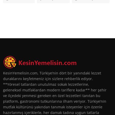
KesinYemelisin.com, Türkiye’nin dört bir yanındaki lezzet
duraklarını keşfetmeniz için sizlere rehberlik ediyor.
**Yöresel tatlardan unutulmaz sokak lezzetlerine,
geleneksel mutfaklardan modern tariflere kadar** her şehir
ve ilçedeki yenmesi gereken en özel lezzetleri tanıtan bu
platform, gastronomi tutkunlarına ilham veriyor. Türkiye’nin
mutfak kültürünü yakından tanımak isteyenler için özenle
hazırlanmış içeriklerle, her damak tadına uygun tatlarla