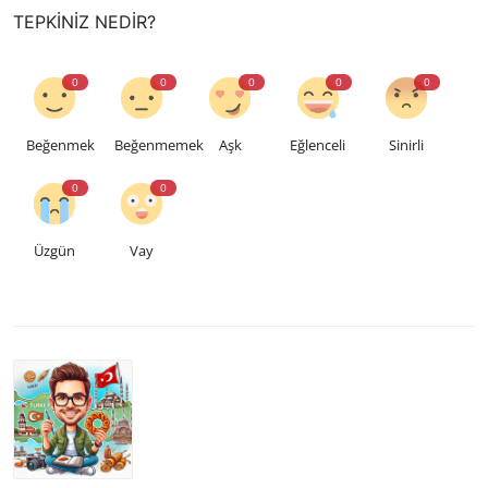
TEPKINIZ NEDIR?
0
0
0
0
0
Beğenmek
Beğenmemek
Aşk
Eğlenceli
Sinirli
0
0
Üzgün
Vay