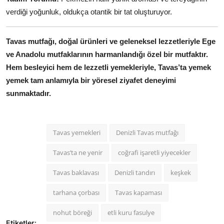
verdiği yoğunluk, oldukça otantik bir tat oluşturuyor.
Tavas mutfağı, doğal ürünleri ve geleneksel lezzetleriyle Ege
ve Anadolu mutfaklarının harmanlandığı özel bir mutfaktır.
Hem besleyici hem de lezzetli yemekleriyle, Tavas’ta yemek
yemek tam anlamıyla bir yöresel ziyafet deneyimi
sunmaktadır.
Tavas yemekleri
Denizli Tavas mutfağı
Tavas’ta ne yenir
coğrafi işaretli yiyecekler
Tavas baklavası
Denizli tandırı
keşkek
tarhana çorbası
Tavas kapaması
nohut böreği
etli kuru fasulye
Etiketler: