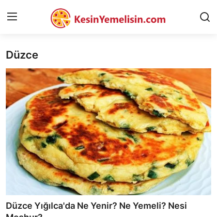
Düzce
AnaSayfa
Gizlilik Sözleşmesi
Rüya Tabirleri
Diyet & Sağlıklı Beslenme
İletişim
Şehirler
Helal Gıda & Dini Hükümler
Düzce Yığılca'da Ne Yenir? Ne Yemeli? Nesi
Gıda Güvenliği & Bilimi