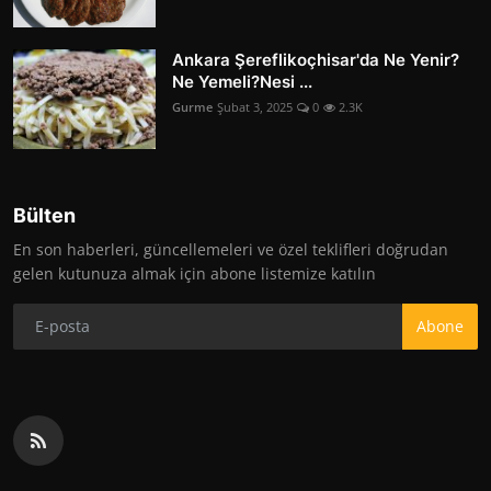
Ankara Şereflikoçhisar'da Ne Yenir?
Ne Yemeli?Nesi ...
Gurme
Şubat 3, 2025
0
2.3K
Bülten
En son haberleri, güncellemeleri ve özel teklifleri doğrudan
gelen kutunuza almak için abone listemize katılın
Abone