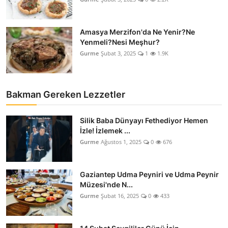
Amasya Merzifon'da Ne Yenir?Ne
Yenmeli?Nesi Meşhur?
Gurme
Şubat 3, 2025
1
1.9K
Bakman Gereken Lezzetler
Silik Baba Dünyayı Fethediyor Hemen
İzle! İzlemek ...
Gurme
Ağustos 1, 2025
0
676
Gaziantep Udma Peyniri ve Udma Peynir
Müzesi'nde N...
Gurme
Şubat 16, 2025
0
433