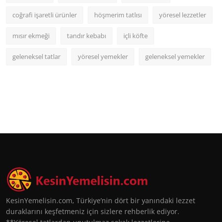
coğrafi işaretli ürünler
höşmerim tatlısı
yöresel lezzetler
mısır ekmeği
tandır kebabı
içli köfte
geleneksel tatlar
yöresel yemekler
geleneksel yemekler
KesinYemelisin.com, Türkiye’nin dört bir yanındaki lezzet
duraklarını keşfetmeniz için sizlere rehberlik ediyor.