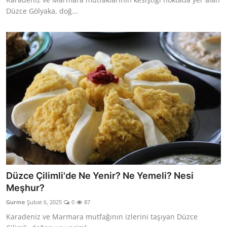
Düzce Gölyaka, doğ...
Düzce Çilimli'de Ne Yenir? Ne Yemeli? Nesi
Meşhur?
Gurme
Şubat 6, 2025
0
87
Karadeniz ve Marmara mutfağının izlerini taşıyan Düzce