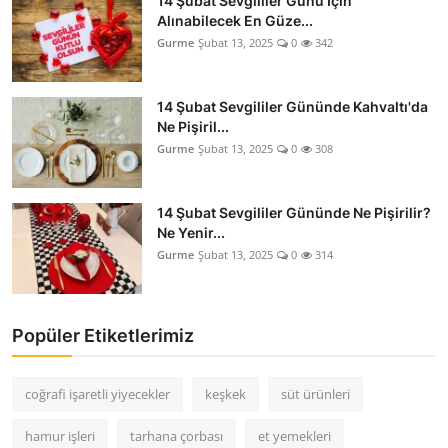
14 Şubat Sevgililer Günü İçin
Alınabilecek En Güze...
Gurme
Şubat 13, 2025
0
342
14 Şubat Sevgililer Gününde Kahvaltı'da
Ne Pişiril...
Gurme
Şubat 13, 2025
0
308
14 Şubat Sevgililer Gününde Ne Pişirilir?
Ne Yenir...
Gurme
Şubat 13, 2025
0
314
Popüler Etiketlerimiz
coğrafi işaretli yiyecekler
keşkek
süt ürünleri
hamur işleri
tarhana çorbası
et yemekleri