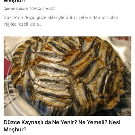
Meşhur?
Kalori & Diyet Rehberi
Gurme
Şubat 6, 2025
0
272
Düzce’nin doğal güzellikleriyle ünlü ilçelerinden biri olan
Mutfak Püf Noktaları & İpuçları
Yığılca, özellikle a...
Mekan & Lezzet Rotaları
Temel Gıda ve Ürün Rehberleri
İçecek Kültürü & Barista
Yöresel Tarifler & Ev Yemekleri
Gıda Güvenliği & Sağlık
İçecek Kültürü & Rehberleri
Popüler Kültür & Mutfak Tarihi
Düzce Kaynaşlı'da Ne Yenir? Ne Yemeli? Nesi
Mutfak Temizliği & Pratik Bilgiler
Meşhur?