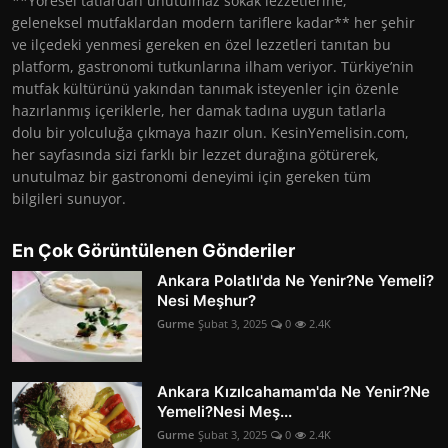
**Yöresel tatlardan unutulmaz sokak lezzetlerine,
geleneksel mutfaklardan modern tariflere kadar** her şehir
ve ilçedeki yenmesi gereken en özel lezzetleri tanıtan bu
platform, gastronomi tutkunlarına ilham veriyor. Türkiye’nin
mutfak kültürünü yakından tanımak isteyenler için özenle
hazırlanmış içeriklerle, her damak tadına uygun tatlarla
dolu bir yolculuğa çıkmaya hazır olun. KesinYemelisin.com,
her sayfasında sizi farklı bir lezzet durağına götürerek,
unutulmaz bir gastronomi deneyimi için gereken tüm
bilgileri sunuyor.
En Çok Görüntülenen Gönderiler
Ankara Polatlı'da Ne Yenir?Ne Yemeli?
Nesi Meşhur?
Gurme
Şubat 3, 2025
0
2.4K
Ankara Kızılcahamam'da Ne Yenir?Ne
Yemeli?Nesi Meş...
Gurme
Şubat 3, 2025
0
2.4K