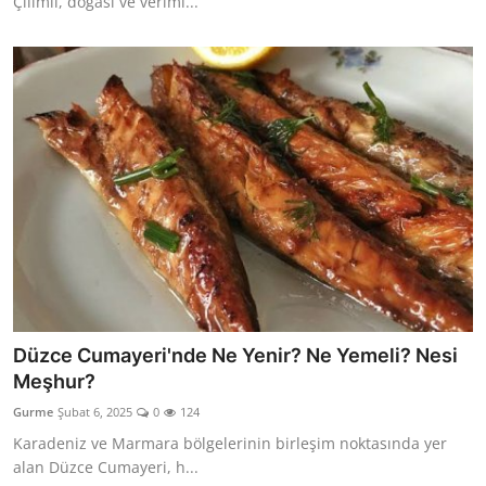
Çilimli, doğası ve veriml...
Düzce Cumayeri'nde Ne Yenir? Ne Yemeli? Nesi
Meşhur?
Gurme
Şubat 6, 2025
0
124
Karadeniz ve Marmara bölgelerinin birleşim noktasında yer
alan Düzce Cumayeri, h...