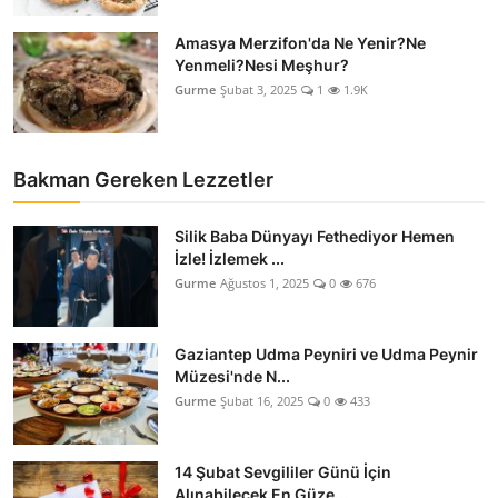
Amasya Merzifon'da Ne Yenir?Ne
Yenmeli?Nesi Meşhur?
Gurme
Şubat 3, 2025
1
1.9K
Bakman Gereken Lezzetler
Silik Baba Dünyayı Fethediyor Hemen
İzle! İzlemek ...
Gurme
Ağustos 1, 2025
0
676
Gaziantep Udma Peyniri ve Udma Peynir
Müzesi'nde N...
Gurme
Şubat 16, 2025
0
433
14 Şubat Sevgililer Günü İçin
Alınabilecek En Güze...