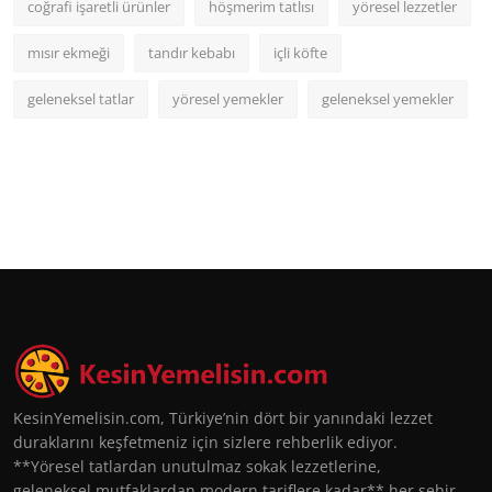
coğrafi işaretli ürünler
höşmerim tatlısı
yöresel lezzetler
mısır ekmeği
tandır kebabı
içli köfte
geleneksel tatlar
yöresel yemekler
geleneksel yemekler
KesinYemelisin.com, Türkiye’nin dört bir yanındaki lezzet
duraklarını keşfetmeniz için sizlere rehberlik ediyor.
**Yöresel tatlardan unutulmaz sokak lezzetlerine,
geleneksel mutfaklardan modern tariflere kadar** her şehir