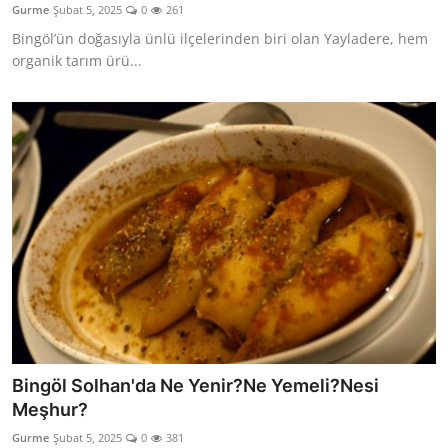
Gurme
Şubat 5, 2025
0
261
Anne & Bebek Beslenmesi
Bingöl’ün doğasıyla ünlü ilçelerinden biri olan Yayladere, hem
organik tarım ürü...
Mutfak Sırları & Teknikler
Gıda Sözlüğü & Nedir?
Yemek Tarifleri & Menüler
Bingöl Solhan'da Ne Yenir?Ne Yemeli?Nesi
Meşhur?
Gurme
Şubat 5, 2025
0
381