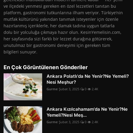
ve ilçedeki yenmesi gereken en özel lezzetleri tanıtan bu
platform, gastronomi tutkunlarına ilham veriyor. Türkiye’nin
mutfak kültürünü yakından tanımak isteyenler için özenle
hazırlanmış içeriklerle, her damak tadına uygun tatlarla
dolu bir yolculuğa çıkmaya hazır olun. KesinYemelisin.com,
her sayfasında sizi farklı bir lezzet durağına götürerek,
unutulmaz bir gastronomi deneyimi için gereken tüm
bilgileri sunuyor.
En Çok Görüntülenen Gönderiler
Ankara Polatlı'da Ne Yenir?Ne Yemeli?
Nesi Meşhur?
Gurme
Şubat 3, 2025
0
2.4K
Ankara Kızılcahamam'da Ne Yenir?Ne
Yemeli?Nesi Meş...
Gurme
Şubat 3, 2025
0
2.4K