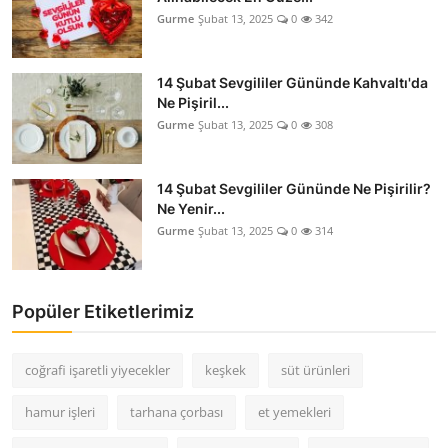
Gurme
Şubat 13, 2025
0
342
14 Şubat Sevgililer Gününde Kahvaltı'da
Ne Pişiril...
Gurme
Şubat 13, 2025
0
308
14 Şubat Sevgililer Gününde Ne Pişirilir?
Ne Yenir...
Gurme
Şubat 13, 2025
0
314
Popüler Etiketlerimiz
coğrafi işaretli yiyecekler
keşkek
süt ürünleri
hamur işleri
tarhana çorbası
et yemekleri