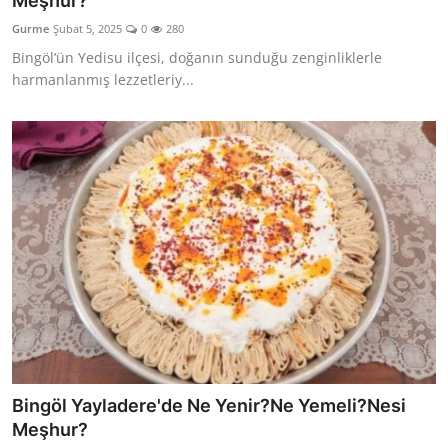
Meşhur?
Kalori & Diyet Rehberi
Gurme
Şubat 5, 2025
0
280
Bingöl’ün Yedisu ilçesi, doğanın sunduğu zenginliklerle
Mutfak Püf Noktaları & İpuçları
harmanlanmış lezzetleriy...
Mekan & Lezzet Rotaları
Temel Gıda ve Ürün Rehberleri
İçecek Kültürü & Barista
Yöresel Tarifler & Ev Yemekleri
Gıda Güvenliği & Sağlık
İçecek Kültürü & Rehberleri
Popüler Kültür & Mutfak Tarihi
Bingöl Yayladere'de Ne Yenir?Ne Yemeli?Nesi
Mutfak Temizliği & Pratik Bilgiler
Meşhur?