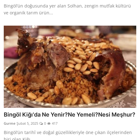
Bingöl’ün doğusunda yer alan Solhan, zengin mutfak kültürü
ve organik tarım ürün...
Bingöl Kiğı'da Ne Yenir?Ne Yemeli?Nesi Meşhur?
Gurme
Şubat 5, 2025
0
417
Bingöl’ün tarihî ve doğal güzellikleriyle öne çıkan ilçelerinden
biri olan Kiğı,...