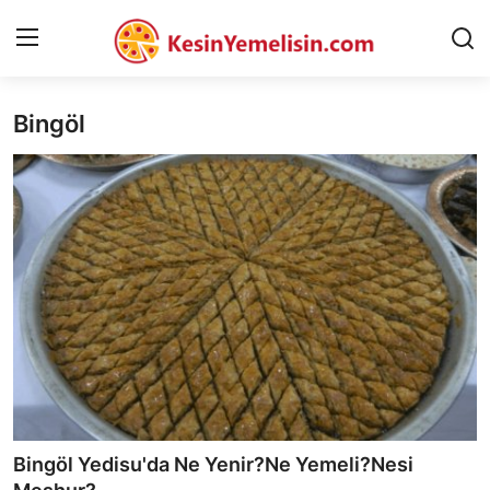
Bingöl
AnaSayfa
Gizlilik Sözleşmesi
Rüya Tabirleri
Diyet & Sağlıklı Beslenme
İletişim
Şehirler
Helal Gıda & Dini Hükümler
Bingöl Yedisu'da Ne Yenir?Ne Yemeli?Nesi
Gıda Güvenliği & Bilimi