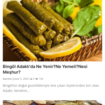
Bingöl Adaklı'da Ne Yenir?Ne Yemeli?Nesi
Meşhur?
Gurme
Şubat 5, 2025
0
145
Bingöl’ün doğal güzellikleriyle öne çıkan ilçelerinden biri olan
Adaklı, kendine...