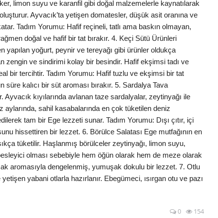
ker, limon suyu ve karanfil gibi doğal malzemelerle kaynatılarak
i oluşturur. Ayvacık’ta yetişen domatesler, düşük asit oranına ve
 katar. Tadım Yorumu: Hafif reçineli, tatlı ama baskın olmayan,
ğmen doğal ve hafif bir tat bırakır. 4. Keçi Sütü Ürünleri
den yapılan yoğurt, peynir ve tereyağı gibi ürünler oldukça
 zengin ve sindirimi kolay bir besindir. Hafif ekşimsi tadı ve
 bir tercihtir. Tadım Yorumu: Hafif tuzlu ve ekşimsi bir tat
 süre kalıcı bir süt aroması bırakır. 5. Sardalya Tava
r. Ayvacık kıyılarında avlanan taze sardalyalar, zeytinyağı ile
yaz aylarında, sahil kasabalarında en çok tüketilen deniz
dilerek tam bir Ege lezzeti sunar. Tadım Yorumu: Dışı çıtır, içi
nu hissettiren bir lezzet. 6. Börülce Salatası Ege mutfağının en
sıkça tüketilir. Haşlanmış börülceler zeytinyağı, limon suyu,
 besleyici olması sebebiyle hem öğün olarak hem de meze olarak
ımsak aromasıyla dengelenmiş, yumuşak dokulu bir lezzet. 7. Otlu
etişen yabani otlarla hazırlanır. Ebegümeci, ısırgan otu ve pazı
0
154