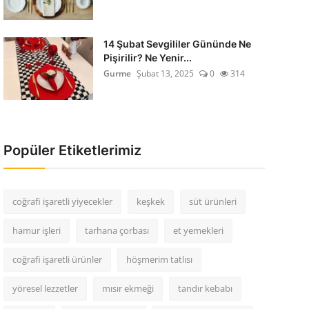
14 Şubat Sevgililer Gününde Ne
Pişirilir? Ne Yenir...
Gurme
Şubat 13, 2025
0
314
Popüler Etiketlerimiz
coğrafi işaretli yiyecekler
keşkek
süt ürünleri
hamur işleri
tarhana çorbası
et yemekleri
coğrafi işaretli ürünler
höşmerim tatlısı
yöresel lezzetler
mısır ekmeği
tandır kebabı