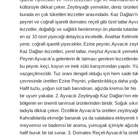
kültürüyle dikkat çeker. Zeytinyağlı yemekler, deniz ürünler
Kalori & Diyet Rehberi
burada en çok tüketilen lezzetler arasındadır. Kaz Dağları’n
peyniri ve coğrafi işaretli domates reçeli gibi özel tatlar Ayv
Mutfak Püf Noktaları & İpuçları
lezzetler, doğallığı ve sağlıklı beslenmeyi ön planda tutanl
Mekan & Lezzet Rotaları
en az 10 özel yiyeceği detaylıca inceledik. Anahtar Kelime
yenir, coğrafi işaretli yiyecekler, Ezine peyniri, Ayvacık zey
Temel Gıda ve Ürün Rehberleri
Kaz Dağları lezzetleri, yerel tatlar, meşhur Ayvacık yemekle
Peyniri Ayvacık’a gelenlerin ilk tatması gereken lezzetlerde
İçecek Kültürü & Barista
bu peynir, keçi, koyun ve inek sütü karışımından yapılır. Y
vazgeçilmezidir. Tuz oranı dengeli olduğu için hem sade tüket
Yöresel Tarifler & Ev Yemekleri
çevresinde üretilen Ezine Peyniri, yıllandırıldıkça daha yoğ
Hafif tuzlu, yoğun süt tadı barındıran, ağızda kremsi bir h
Gıda Güvenliği & Sağlık
bir uyum yakalar. 2. Ayvacık Zeytinyağı Kaz Dağları’nın ete
bölgenin en önemli tarımsal ürünlerinden biridir. Soğuk sıkı
İçecek Kültürü & Rehberleri
tadıyla dikkat çeker. Özellikle Ayvacık’ta üretilen zeytinyağ
Popüler Kültür & Mutfak Tarihi
Kahvaltılarda ekmeğe banarak ya da salatalara ekleyerek tü
meyvemsi ve bademsi bir aroma, yumuşak içimiyle ağızda kayg
Mutfak Temizliği & Pratik Bilgiler
hafif buruk bir tat sunar. 3. Domates Reçeli Ayvacık’ta üretil