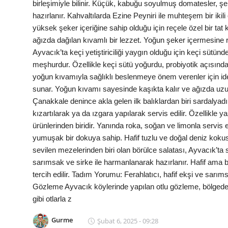
birleşimiyle bilinir. Küçük, kabuğu soyulmuş domatesler, şe
Anne & Bebek Beslenmesi
hazırlanır. Kahvaltılarda Ezine Peyniri ile muhteşem bir ikil
yüksek şeker içeriğine sahip olduğu için reçele özel bir tat
Mutfak Sırları & Teknikler
ağızda dağılan kıvamlı bir lezzet. Yoğun şeker içermesine ra
Ayvacık’ta keçi yetiştiriciliği yaygın olduğu için keçi sütün
Gıda Sözlüğü & Nedir?
meşhurdur. Özellikle keçi sütü yoğurdu, probiyotik açısından
yoğun kıvamıyla sağlıklı beslenmeye önem verenler için ideal
Yemek Tarifleri & Menüler
sunar. Yoğun kıvamı sayesinde kaşıkta kalır ve ağızda uzun
Çanakkale denince akla gelen ilk balıklardan biri sardalyadı
kızartılarak ya da ızgara yapılarak servis edilir. Özellikle 
ürünlerinden biridir. Yanında roka, soğan ve limonla servis e
yumuşak bir dokuya sahip. Hafif tuzlu ve doğal deniz kokusu
sevilen mezelerinden biri olan börülce salatası, Ayvacık’ta 
sarımsak ve sirke ile harmanlanarak hazırlanır. Hafif ama
tercih edilir. Tadım Yorumu: Ferahlatıcı, hafif ekşi ve sar
Gözleme Ayvacık köylerinde yapılan otlu gözleme, bölgede y
gibi otlarla z
Gurme
Şubat 6, 2025 - 09:28