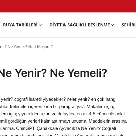
RÜYA TABIRLERI
DIYET & SAĞLIKLI BESLENME
ŞEHIR
nir? Ne Yemeli? Nesi Meşhur?
e Yenir? Ne Yemeli?
nir? coğrafi işaretli yiyecekler? neler yenir? en çok hangi
htar kelimeleri içeren kısa bir paragraf yaz. Makalem için;
lem için; yiyecekleri uzun ve detaylıca en az 4-5 cümle ile anlat
mli gördüğün yerleri kalınlaştırmayı unutma. Maddelerin arasına
kullanma. ChatGPT: Çanakkale Ayvacık’ta Ne Yenir? Coğrafi
 kesişim noktasında yer alan Çanakkale Ayvacık, zengin mutfak