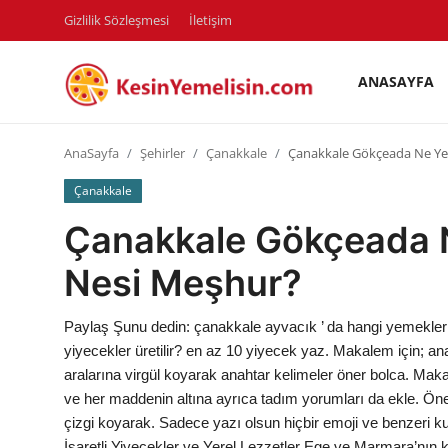
Gizlilik Sözleşmesi
İletişim
ANASAYFA
AnaSayfa
AnaSayfa
Şehirler
Çanakkale
Çanakkale Gökçeada Ne Ye
Gizlilik Sözleşmesi
Çanakkale
Rüya Tabirleri
Çanakkale Gökçeada N
Diyet & Sağlıklı Beslenme
Nesi Meşhur?
İletişim
Paylaş Şunu dedin: çanakkale ayvacık ’ da hangi yemekler ye
Şehirler
yiyecekler üretilir? en az 10 yiyecek yaz. Makalem için; ana
aralarına virgül koyarak anahtar kelimeler öner bolca. Maka
Helal Gıda & Dini Hükümler
ve her maddenin altına ayrıca tadım yorumları da ekle. Öne
çizgi koyarak. Sadece yazı olsun hiçbir emoji ve benzeri 
Gıda Güvenliği & Bilimi
İşaretli Yiyecekler ve Yerel Lezzetler Ege ve Marmara’nın