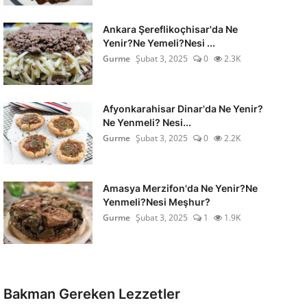
Ankara Şereflikoçhisar'da Ne
Yenir?Ne Yemeli?Nesi ...
Gurme
Şubat 3, 2025
0
2.3K
Afyonkarahisar Dinar'da Ne Yenir?
Ne Yenmeli? Nesi...
Gurme
Şubat 3, 2025
0
2.2K
Amasya Merzifon'da Ne Yenir?Ne
Yenmeli?Nesi Meşhur?
Gurme
Şubat 3, 2025
1
1.9K
Bakman Gereken Lezzetler