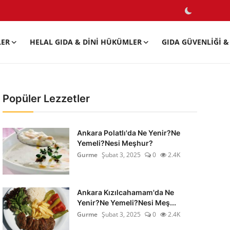
LER
HELAL GIDA & DINI HÜKÜMLER
GIDA GÜVENLIĞI & 
Popüler Lezzetler
Ankara Polatlı'da Ne Yenir?Ne
Yemeli?Nesi Meşhur?
Gurme
Şubat 3, 2025
0
2.4K
Ankara Kızılcahamam'da Ne
Yenir?Ne Yemeli?Nesi Meş...
Gurme
Şubat 3, 2025
0
2.4K