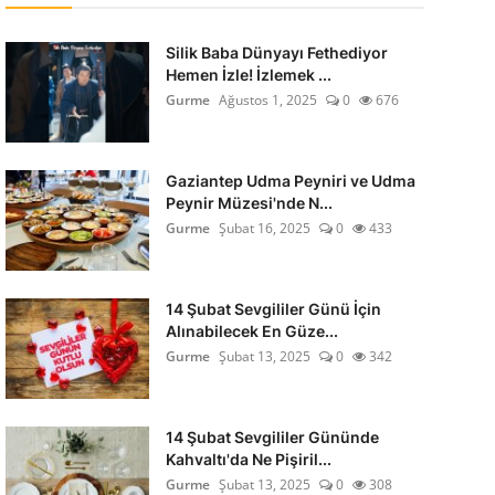
Silik Baba Dünyayı Fethediyor
Hemen İzle! İzlemek ...
Gurme
Ağustos 1, 2025
0
676
Gaziantep Udma Peyniri ve Udma
Peynir Müzesi'nde N...
Gurme
Şubat 16, 2025
0
433
14 Şubat Sevgililer Günü İçin
Alınabilecek En Güze...
Gurme
Şubat 13, 2025
0
342
14 Şubat Sevgililer Gününde
Kahvaltı'da Ne Pişiril...
Gurme
Şubat 13, 2025
0
308