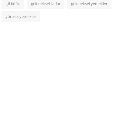
içli köfte
geleneksel tatlar
geleneksel yemekler
yöresel yemekler