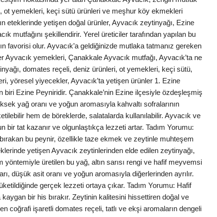
i, ot yemekleri, keçi sütü ürünleri ve meşhur köy ekmekleri
ın eteklerinde yetişen doğal ürünler, Ayvacık zeytinyağı, Ezine
acık mutfağını şekillendirir. Yerel üreticiler tarafından yapılan bu
arın favorisi olur. Ayvacık’a geldiğinizde mutlaka tatmanız gereken
ler Ayvacık yemekleri, Çanakkale Ayvacık mutfağı, Ayvacık’ta ne
tinyağı, domates reçeli, deniz ürünleri, ot yemekleri, keçi sütü,
ri, yöresel yiyecekler, Ayvacık’ta yetişen ürünler 1. Ezine
n biri Ezine Peyniridir. Çanakkale’nin Ezine ilçesiyle özdeşleşmiş
üksek yağ oranı ve yoğun aromasıyla kahvaltı sofralarının
ilebilir hem de böreklerde, salatalarda kullanılabilir. Ayvacık ve
un bir tat kazanır ve olgunlaştıkça lezzeti artar. Tadım Yorumu:
is bırakan bu peynir, özellikle taze ekmek ve zeytinle muhteşem
klerinde yetişen Ayvacık zeytinlerinden elde edilen zeytinyağı,
m yöntemiyle üretilen bu yağ, altın sarısı rengi ve hafif meyvemsi
ları, düşük asit oranı ve yoğun aromasıyla diğerlerinden ayrılır.
ketildiğinde gerçek lezzeti ortaya çıkar. Tadım Yorumu: Hafif
an bir his bırakır. Zeytinin kalitesini hissettiren doğal ve
en coğrafi işaretli domates reçeli, tatlı ve ekşi aromaların dengeli