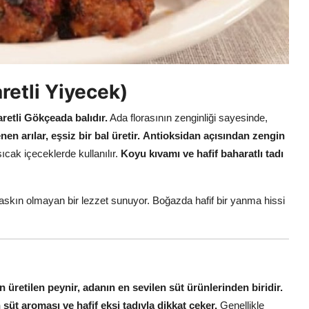
retli Yiyecek)
aretli Gökçeada balıdır.
Ada florasının zenginliği sayesinde,
en arılar, eşsiz bir bal üretir.
Antioksidan açısından zengin
 sıcak içeceklerde kullanılır.
Koyu kıvamı ve hafif baharatlı tadı
baskın olmayan bir lezzet sunuyor. Boğazda hafif bir yanma hissi
 üretilen peynir, adanın en sevilen süt ürünlerinden biridir.
üt aroması ve hafif ekşi tadıyla dikkat çeker.
Genellikle