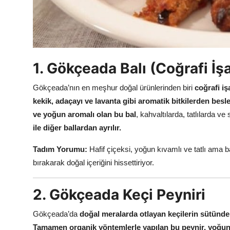
1. Gökçeada Balı (Coğrafi İşa
Gökçeada’nın en meşhur doğal ürünlerinden biri
coğrafi iş
kekik, adaçayı ve lavanta gibi aromatik bitkilerden beslen
ve yoğun aromalı olan bu bal
, kahvaltılarda, tatlılarda ve
ile diğer ballardan ayrılır.
Tadım Yorumu:
Hafif çiçeksi, yoğun kıvamlı ve tatlı ama 
bırakarak doğal içeriğini hissettiriyor.
2. Gökçeada Keçi Peyniri
Gökçeada’da
doğal meralarda otlayan keçilerin sütünden
Tamamen organik yöntemlerle yapılan bu peynir, yoğun s