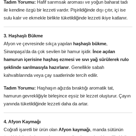
Tadım Yorumu:
Hafif sarımsak aroması ve yoğun baharat tadı
ile kendine özgü bir lezzeti vardır. Pişirildiğinde dışı çıtır, içi ise
sulu kalır ve ekmekle birlikte tüketildiğinde lezzeti ikiye katlanır.
3. Haşhaşlı Bükme
Afyon ve çevresinde sıkça yapılan
haşhaşlı bükme
,
Sinanpaşa’da da çok sevilen bir hamur işidir.
İnce açılan
hamurun içerisine haşhaş ezmesi ve sıvı yağ sürülerek rulo
şeklinde sarılmasıyla hazırlanır
. Genellikle sabah
kahvaltılarında veya çay saatlerinde tercih edilir.
Tadım Yorumu:
Haşhaşın ağızda bıraktığı aromatik tat,
hamurun gevrekliğiyle birleşince eşsiz bir lezzet oluşturur. Çayın
yanında tüketildiğinde lezzeti daha da artar.
4. Afyon Kaymağı
Coğrafi işaretli bir ürün olan
Afyon kaymağı
, manda sütünün