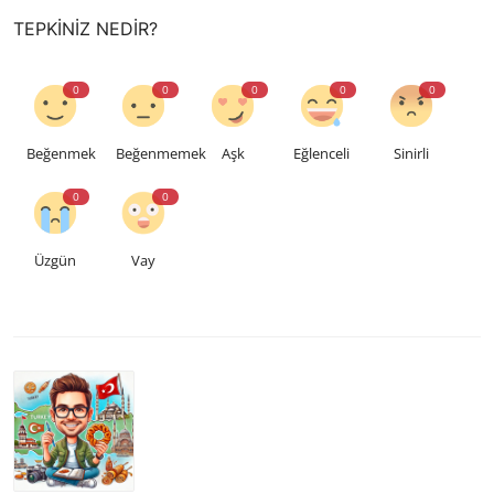
TEPKINIZ NEDIR?
0
0
0
0
0
Beğenmek
Beğenmemek
Aşk
Eğlenceli
Sinirli
0
0
Üzgün
Vay