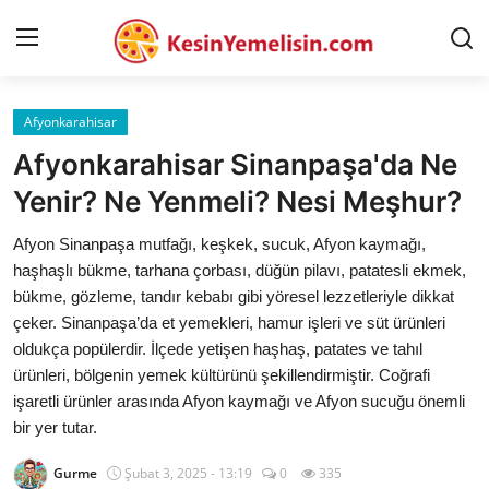
Afyonkarahisar
AnaSayfa
Afyonkarahisar Sinanpaşa'da Ne
Gizlilik Sözleşmesi
Yenir? Ne Yenmeli? Nesi Meşhur?
Rüya Tabirleri
Afyon Sinanpaşa mutfağı, keşkek, sucuk, Afyon kaymağı,
haşhaşlı bükme, tarhana çorbası, düğün pilavı, patatesli ekmek,
Diyet & Sağlıklı Beslenme
bükme, gözleme, tandır kebabı gibi yöresel lezzetleriyle dikkat
çeker. Sinanpaşa’da et yemekleri, hamur işleri ve süt ürünleri
İletişim
oldukça popülerdir. İlçede yetişen haşhaş, patates ve tahıl
ürünleri, bölgenin yemek kültürünü şekillendirmiştir. Coğrafi
Şehirler
işaretli ürünler arasında Afyon kaymağı ve Afyon sucuğu önemli
Helal Gıda & Dini Hükümler
bir yer tutar.
Gıda Güvenliği & Bilimi
Gurme
Şubat 3, 2025 - 13:19
0
335