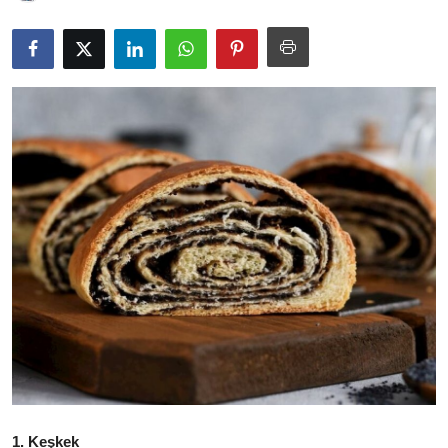
Kalori & Diyet Rehberi
Mutfak Püf Noktaları & İpuçları
Mekan & Lezzet Rotaları
Temel Gıda ve Ürün Rehberleri
İçecek Kültürü & Barista
Yöresel Tarifler & Ev Yemekleri
Gıda Güvenliği & Sağlık
İçecek Kültürü & Rehberleri
Popüler Kültür & Mutfak Tarihi
Mutfak Temizliği & Pratik Bilgiler
1. Keşkek