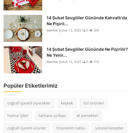
14 Şubat Sevgililer Gününde Kahvaltı'da
Ne Pişiril...
Gurme
Şubat 13, 2025
0
308
14 Şubat Sevgililer Gününde Ne Pişirilir?
Ne Yenir...
Gurme
Şubat 13, 2025
0
314
Popüler Etiketlerimiz
coğrafi işaretli yiyecekler
keşkek
süt ürünleri
hamur işleri
tarhana çorbası
et yemekleri
coğrafi işaretli ürünler
höşmerim tatlısı
yöresel lezzetler