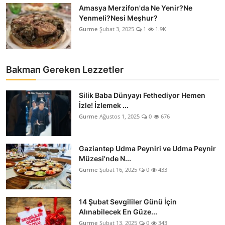
Amasya Merzifon'da Ne Yenir?Ne
Yenmeli?Nesi Meşhur?
Gurme
Şubat 3, 2025
1
1.9K
Bakman Gereken Lezzetler
Silik Baba Dünyayı Fethediyor Hemen
İzle! İzlemek ...
Gurme
Ağustos 1, 2025
0
676
Gaziantep Udma Peyniri ve Udma Peynir
Müzesi'nde N...
Gurme
Şubat 16, 2025
0
433
14 Şubat Sevgililer Günü İçin
Alınabilecek En Güze...
Gurme
Şubat 13, 2025
0
343