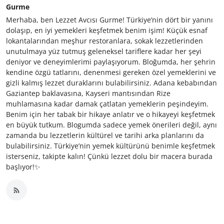
Gurme
Merhaba, ben Lezzet Avcısı Gurme! Türkiye’nin dört bir yanını
dolaşıp, en iyi yemekleri keşfetmek benim işim! Küçük esnaf
lokantalarından meşhur restoranlara, sokak lezzetlerinden
unutulmaya yüz tutmuş geleneksel tariflere kadar her şeyi
deniyor ve deneyimlerimi paylaşıyorum. Bloğumda, her şehrin
kendine özgü tatlarını, denenmesi gereken özel yemeklerini ve
gizli kalmış lezzet duraklarını bulabilirsiniz. Adana kebabından
Gaziantep baklavasına, Kayseri mantısından Rize
muhlamasına kadar damak çatlatan yemeklerin peşindeyim.
Benim için her tabak bir hikaye anlatır ve o hikayeyi keşfetmek
en büyük tutkum. Blogumda sadece yemek önerileri değil, aynı
zamanda bu lezzetlerin kültürel ve tarihi arka planlarını da
bulabilirsiniz. Türkiye’nin yemek kültürünü benimle keşfetmek
isterseniz, takipte kalın! Çünkü lezzet dolu bir macera burada
başlıyor!✨