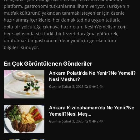
platform, gastronomi tutkunlarına ilham veriyor. Türkiye’nin
mutfak kültürünü yakından tanımak isteyenler için özenle
hazırlanmış içeriklerle, her damak tadına uygun tatlarla
dolu bir yolculuğa çıkmaya hazır olun. KesinYemelisin.com,
her sayfasında sizi farklı bir lezzet durağına götürerek,
unutulmaz bir gastronomi deneyimi için gereken tüm
bilgileri sunuyor.
En Çok Görüntülenen Gönderiler
Ankara Polatlı'da Ne Yenir?Ne Yemeli?
Nesi Meşhur?
Gurme
Şubat 3, 2025
0
2.4K
Ankara Kızılcahamam'da Ne Yenir?Ne
Yemeli?Nesi Meş...
Gurme
Şubat 3, 2025
0
2.4K