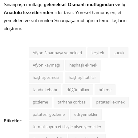
Sinanpaşa mutfağı,
geleneksel Osmanlı mutfağından ve İç
Anadolu lezzetlerinden
izler taşır. Yöresel hamur işleri, et
yemekleri ve süt ürünleri Sinanpaşa mutfağının temel taşlarını
oluşturur.
Afyon Sinanpaşa yemekleri
keşkek
sucuk
Afyon kaymağı
haşhaşlı ekmek
haşhaş ezmesi
haşhaşlı tatlılar
tandır kebabı
düğün pilavı
bükme
gözleme
tarhana çorbası
patatesli ekmek
patatesli gözleme
etli yemekler
Etiketler:
termal suyun etkisiyle pişen yemekler