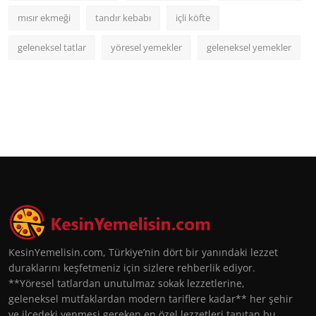
mısır ekmeği
tandır kebabı
içli köfte
geleneksel tatlar
yöresel yemekler
geleneksel yemekler
KesinYemelisin.com, Türkiye’nin dört bir yanındaki lezzet
duraklarını keşfetmeniz için sizlere rehberlik ediyor.
**Yöresel tatlardan unutulmaz sokak lezzetlerine,
geleneksel mutfaklardan modern tariflere kadar** her şehir
ve ilçedeki yenmesi gereken en özel lezzetleri tanıtan bu