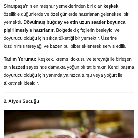
Sinanpaşa’nın en meşhur yemeklerinden biri olan
keşkek
,
Anne & Bebek Beslenmesi
özellikle düğünlerde ve özel günlerde hazırlanan geleneksel bir
Mutfak Sırları & Teknikler
yemektir.
Dövülmüş buğday ve etin uzun saatler boyunca
pişirilmesiyle hazırlanır
. Bölgedeki çiftçilerin besleyici ve
Gıda Sözlüğü & Nedir?
doyurucu olduğu için sıkça tükettiği bir yemektir. Üzerine
kızdırılmış tereyağı ve bazen pul biber eklenerek servis edilir.
Yemek Tarifleri & Menüler
Tadım Yorumu:
Keşkek, kremsi dokusu ve tereyağı ile birleşen
etin lezzeti sayesinde damakta yoğun bir tat bırakır. Kendi başına
doyurucu olduğu için yanında yalnızca turşu veya yoğurt ile
tüketmek idealdir.
2. Afyon Sucuğu