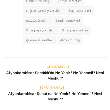
Osmanlı mutfağı
yöresel lezzetler
coğrafi işaretli yiyecekler
haşhaş üretimi
patates üretimi
tandır yemekleri
Sinanpaşa çorbaları
Sinanpaşa tatlıları
geleneksel mutfak
Afyon mutfağ
ÖNCEKI MAKALE
Afyonkarahisar Sandıklı'da Ne Yenir? Ne Yenmeli? Nesi
Meşhur?
SONRAKI MAKALE
Afyonkarahisar Şuhut'da Ne Yenir? Ne Yenmeli? Nesi
Meşhur?