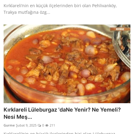
Kırklareli’nin en küçük ilçelerinden biri olan Pehlivanköy,
Trakya mutfağına özg...
Kırklareli Lüleburgaz 'daNe Yenir? Ne Yemeli?
Nesi Meş...
Gurme
Şubat 9, 2025
0
211
Kırklareli’nin en büyük ilçelerinden biri olan Lüleburgaz,