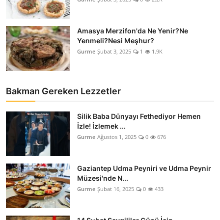
Amasya Merzifon'da Ne Yenir?Ne
Yenmeli?Nesi Meşhur?
Gurme
Şubat 3, 2025
1
1.9K
Bakman Gereken Lezzetler
Silik Baba Dünyayı Fethediyor Hemen
İzle! İzlemek ...
Gurme
Ağustos 1, 2025
0
676
Gaziantep Udma Peyniri ve Udma Peynir
Müzesi'nde N...
Gurme
Şubat 16, 2025
0
433