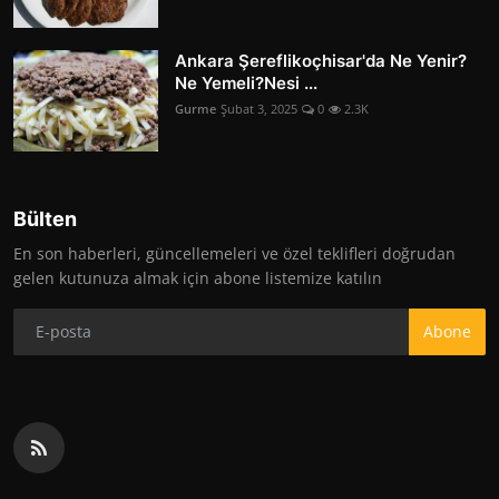
Ankara Şereflikoçhisar'da Ne Yenir?
Ne Yemeli?Nesi ...
Gurme
Şubat 3, 2025
0
2.3K
Bülten
En son haberleri, güncellemeleri ve özel teklifleri doğrudan
gelen kutunuza almak için abone listemize katılın
Abone