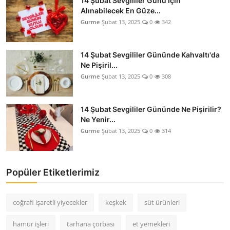
14 Şubat Sevgililer Günü İçin
Alınabilecek En Güze...
Gurme
Şubat 13, 2025
0
342
14 Şubat Sevgililer Gününde Kahvaltı'da
Ne Pişiril...
Gurme
Şubat 13, 2025
0
308
14 Şubat Sevgililer Gününde Ne Pişirilir?
Ne Yenir...
Gurme
Şubat 13, 2025
0
314
Popüler Etiketlerimiz
coğrafi işaretli yiyecekler
keşkek
süt ürünleri
hamur işleri
tarhana çorbası
et yemekleri