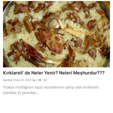
Kırklareli' de Neler Yenir? Neleri Meşhurdur???
Gurme
Ocak 29, 2025
0
142
Trakya mutfağının eşsiz lezzetlerine sahip olan Kırklareli,
özellikle et yemekle...