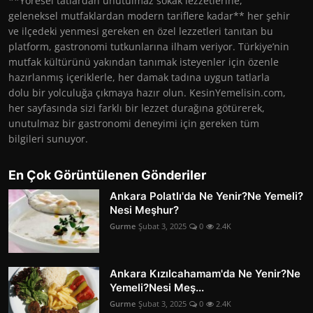
**Yöresel tatlardan unutulmaz sokak lezzetlerine,
geleneksel mutfaklardan modern tariflere kadar** her şehir
ve ilçedeki yenmesi gereken en özel lezzetleri tanıtan bu
platform, gastronomi tutkunlarına ilham veriyor. Türkiye’nin
mutfak kültürünü yakından tanımak isteyenler için özenle
hazırlanmış içeriklerle, her damak tadına uygun tatlarla
dolu bir yolculuğa çıkmaya hazır olun. KesinYemelisin.com,
her sayfasında sizi farklı bir lezzet durağına götürerek,
unutulmaz bir gastronomi deneyimi için gereken tüm
bilgileri sunuyor.
En Çok Görüntülenen Gönderiler
Ankara Polatlı'da Ne Yenir?Ne Yemeli?
Nesi Meşhur?
Gurme
Şubat 3, 2025
0
2.4K
Ankara Kızılcahamam'da Ne Yenir?Ne
Yemeli?Nesi Meş...
Gurme
Şubat 3, 2025
0
2.4K