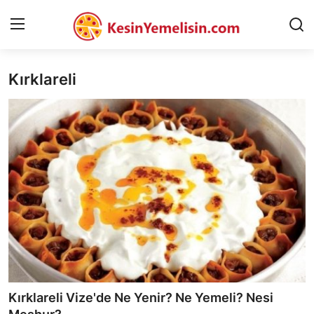
Kırklareli
AnaSayfa
Gizlilik Sözleşmesi
Rüya Tabirleri
Diyet & Sağlıklı Beslenme
İletişim
Şehirler
Helal Gıda & Dini Hükümler
Kırklareli Vize'de Ne Yenir? Ne Yemeli? Nesi
Gıda Güvenliği & Bilimi