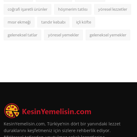
coğrafi işaretli ürünler
höşmerim tatlısı
yöresel lezzetler
mısır ekmeği
tandır kebabı
içli köfte
geleneksel tatlar
yöresel yemekler
geleneksel yemekler
KesinYemelisin.com, Türkiye’nin dört bir yanındaki lezzet
duraklarını keşfetmeniz için sizlere rehberlik ediyor.