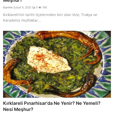
Meşhur?
Kalori & Diyet Rehberi
Gurme
Şubat 9, 2025
0
768
Kırklareli’nin tarihi ilçelerinden biri olan Vize, Trakya ve
Mutfak Püf Noktaları & İpuçları
Karadeniz mutfaklar...
Mekan & Lezzet Rotaları
Temel Gıda ve Ürün Rehberleri
İçecek Kültürü & Barista
Yöresel Tarifler & Ev Yemekleri
Gıda Güvenliği & Sağlık
İçecek Kültürü & Rehberleri
Popüler Kültür & Mutfak Tarihi
Kırklareli Pınarhisar'da Ne Yenir? Ne Yemeli?
Mutfak Temizliği & Pratik Bilgiler
Nesi Meşhur?