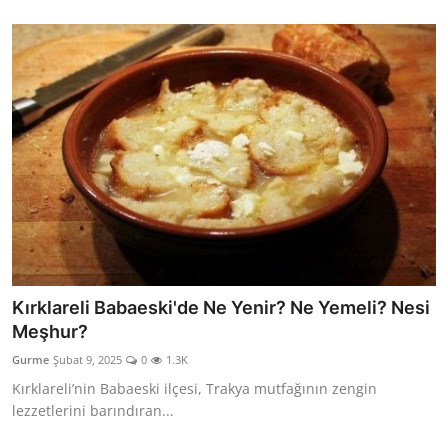
Kırklareli Babaeski'de Ne Yenir? Ne Yemeli? Nesi
Meşhur?
Gurme
Şubat 9, 2025
0
1.3K
Kırklareli’nin Babaeski ilçesi, Trakya mutfağının zengin
lezzetlerini barındıran...