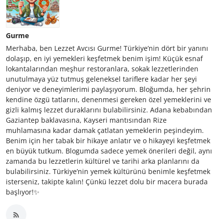
Gurme
Merhaba, ben Lezzet Avcısı Gurme! Türkiye’nin dört bir yanını
dolaşıp, en iyi yemekleri keşfetmek benim işim! Küçük esnaf
lokantalarından meşhur restoranlara, sokak lezzetlerinden
unutulmaya yüz tutmuş geleneksel tariflere kadar her şeyi
deniyor ve deneyimlerimi paylaşıyorum. Bloğumda, her şehrin
kendine özgü tatlarını, denenmesi gereken özel yemeklerini ve
gizli kalmış lezzet duraklarını bulabilirsiniz. Adana kebabından
Gaziantep baklavasına, Kayseri mantısından Rize
muhlamasına kadar damak çatlatan yemeklerin peşindeyim.
Benim için her tabak bir hikaye anlatır ve o hikayeyi keşfetmek
en büyük tutkum. Blogumda sadece yemek önerileri değil, aynı
zamanda bu lezzetlerin kültürel ve tarihi arka planlarını da
bulabilirsiniz. Türkiye’nin yemek kültürünü benimle keşfetmek
isterseniz, takipte kalın! Çünkü lezzet dolu bir macera burada
başlıyor!✨