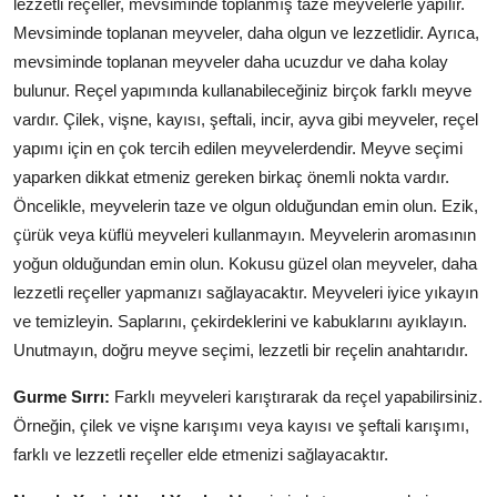
lezzetli reçeller, mevsiminde toplanmış taze meyvelerle yapılır.
Mevsiminde toplanan meyveler, daha olgun ve lezzetlidir. Ayrıca,
mevsiminde toplanan meyveler daha ucuzdur ve daha kolay
bulunur. Reçel yapımında kullanabileceğiniz birçok farklı meyve
vardır. Çilek, vişne, kayısı, şeftali, incir, ayva gibi meyveler, reçel
yapımı için en çok tercih edilen meyvelerdendir. Meyve seçimi
yaparken dikkat etmeniz gereken birkaç önemli nokta vardır.
Öncelikle, meyvelerin taze ve olgun olduğundan emin olun. Ezik,
çürük veya küflü meyveleri kullanmayın. Meyvelerin aromasının
yoğun olduğundan emin olun. Kokusu güzel olan meyveler, daha
lezzetli reçeller yapmanızı sağlayacaktır. Meyveleri iyice yıkayın
ve temizleyin. Saplarını, çekirdeklerini ve kabuklarını ayıklayın.
Unutmayın, doğru meyve seçimi, lezzetli bir reçelin anahtarıdır.
Gurme Sırrı:
Farklı meyveleri karıştırarak da reçel yapabilirsiniz.
Örneğin, çilek ve vişne karışımı veya kayısı ve şeftali karışımı,
farklı ve lezzetli reçeller elde etmenizi sağlayacaktır.