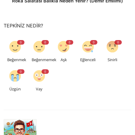
Roka Salatası Balıkla Neden Yenir? (Demir Emilimi)
TEPKINIZ NEDIR?
0
0
0
0
0
Beğenmek
Beğenmemek
Aşk
Eğlenceli
Sinirli
0
0
Üzgün
Vay