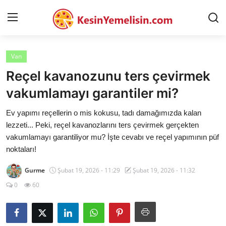
Van
AnaSayfa
Reçel kavanozunu ters çevirmek
Gizlilik Sözleşmesi
vakumlamayı garantiler mi?
Rüya Tabirleri
Ev yapımı reçellerin o mis kokusu, tadı damağımızda kalan
lezzeti... Peki, reçel kavanozlarını ters çevirmek gerçekten
Diyet & Sağlıklı Beslenme
vakumlamayı garantiliyor mu? İşte cevabı ve reçel yapımının püf
noktaları!
İletişim
Gurme
Şubat 19, 2026 - 11:29
Şubat 19, 2026 - 11:32
Şehirler
0
60
Helal Gıda & Dini Hükümler
Gıda Güvenliği & Bilimi