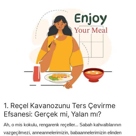
Kalori & Diyet Rehberi
Mutfak Püf Noktaları & İpuçları
Mekan & Lezzet Rotaları
Temel Gıda ve Ürün Rehberleri
İçecek Kültürü & Barista
Yöresel Tarifler & Ev Yemekleri
Gıda Güvenliği & Sağlık
İçecek Kültürü & Rehberleri
1. Reçel Kavanozunu Ters Çevirme
Efsanesi: Gerçek mi, Yalan mı?
Popüler Kültür & Mutfak Tarihi
Ah, o mis kokulu, rengarenk reçeller... Sabah kahvaltılarının
Mutfak Temizliği & Pratik Bilgiler
vazgeçilmezi, anneannelerimizin, babaannelerimizin elinden