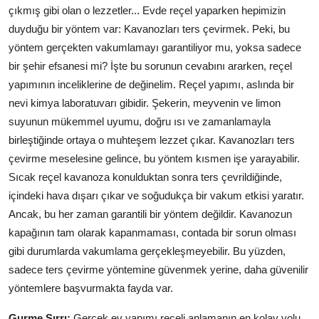
çıkmış gibi olan o lezzetler... Evde reçel yaparken hepimizin
Anne & Bebek Beslenmesi
duyduğu bir yöntem var: Kavanozları ters çevirmek. Peki, bu
Mutfak Sırları & Teknikler
yöntem gerçekten vakumlamayı garantiliyor mu, yoksa sadece
bir şehir efsanesi mi? İşte bu sorunun cevabını ararken, reçel
Gıda Sözlüğü & Nedir?
yapımının inceliklerine de değinelim. Reçel yapımı, aslında bir
nevi kimya laboratuvarı gibidir. Şekerin, meyvenin ve limon
Yemek Tarifleri & Menüler
suyunun mükemmel uyumu, doğru ısı ve zamanlamayla
birleştiğinde ortaya o muhteşem lezzet çıkar. Kavanozları ters
çevirme meselesine gelince, bu yöntem kısmen işe yarayabilir.
Sıcak reçel kavanoza konulduktan sonra ters çevrildiğinde,
içindeki hava dışarı çıkar ve soğudukça bir vakum etkisi yaratır.
Ancak, bu her zaman garantili bir yöntem değildir. Kavanozun
kapağının tam olarak kapanmaması, contada bir sorun olması
gibi durumlarda vakumlama gerçekleşmeyebilir. Bu yüzden,
sadece ters çevirme yöntemine güvenmek yerine, daha güvenilir
yöntemlere başvurmakta fayda var.
Gurme Sırrı:
Gerçek ev yapımı reçeli anlamanın en kolay yolu,