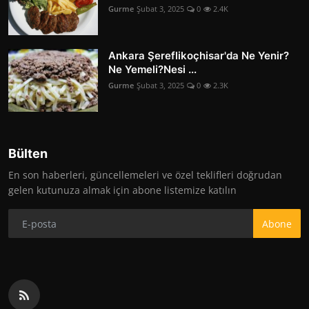
Gurme
Şubat 3, 2025
0
2.4K
Ankara Şereflikoçhisar'da Ne Yenir?
Ne Yemeli?Nesi ...
Gurme
Şubat 3, 2025
0
2.3K
Bülten
En son haberleri, güncellemeleri ve özel teklifleri doğrudan
gelen kutunuza almak için abone listemize katılın
Abone