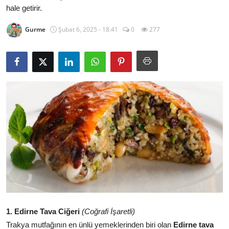
hale getirir.
Kalori & Diyet Rehberi
Gurme
Şubat 6, 2025 - 18:41
0
277
Mutfak Püf Noktaları & İpuçları
Mekan & Lezzet Rotaları
Temel Gıda ve Ürün Rehberleri
İçecek Kültürü & Barista
Yöresel Tarifler & Ev Yemekleri
Gıda Güvenliği & Sağlık
İçecek Kültürü & Rehberleri
Popüler Kültür & Mutfak Tarihi
1. Edirne Tava Ciğeri
(Coğrafi İşaretli)
Mutfak Temizliği & Pratik Bilgiler
Trakya mutfağının en ünlü yemeklerinden biri olan
Edirne tava