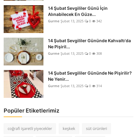
14 Şubat Sevgililer Günü İçin
Alınabilecek En Güze...
Gurme
Şubat 13, 2025
0
342
14 Şubat Sevgililer Gününde Kahvaltı'da
Ne Pişiril...
Gurme
Şubat 13, 2025
0
308
14 Şubat Sevgililer Gününde Ne Pişirilir?
Ne Yenir...
Gurme
Şubat 13, 2025
0
314
Popüler Etiketlerimiz
coğrafi işaretli yiyecekler
keşkek
süt ürünleri