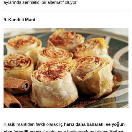
aylarında serinletici bir alternatif oluyor.
9. Kandilli Mantı
Klasik mantıdan farklı olarak
iç harcı daha baharatlı ve yoğun
olan kandilli mantı
, fırında veya haşlanarak hazırlanır.
Yoğurt