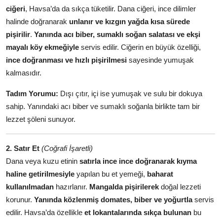
ciğeri
, Havsa’da da sıkça tüketilir. Dana ciğeri, ince dilimler
Anne & Bebek Beslenmesi
halinde doğranarak
unlanır ve kızgın yağda kısa sürede
Mutfak Sırları & Teknikler
pişirilir
.
Yanında acı biber, sumaklı soğan salatası ve ekşi
mayalı köy ekmeğiyle
servis edilir. Ciğerin en büyük özelliği,
Gıda Sözlüğü & Nedir?
ince doğranması ve hızlı pişirilmesi
sayesinde yumuşak
kalmasıdır.
Yemek Tarifleri & Menüler
Tadım Yorumu:
Dışı çıtır, içi ise yumuşak ve sulu bir dokuya
sahip. Yanındaki acı biber ve sumaklı soğanla birlikte tam bir
lezzet şöleni sunuyor.
2. Satır Et
(Coğrafi İşaretli)
Dana veya kuzu etinin
satırla ince ince doğranarak kıyma
haline getirilmesiyle
yapılan bu et yemeği,
baharat
kullanılmadan
hazırlanır.
Mangalda pişirilerek
doğal lezzeti
korunur.
Yanında közlenmiş domates, biber ve yoğurtla
servis
edilir. Havsa’da özellikle
et lokantalarında sıkça bulunan
bu