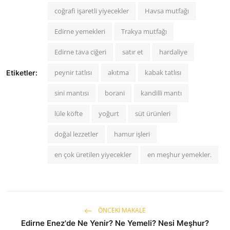
coğrafi işaretli yiyecekler
Havsa mutfağı
Edirne yemekleri
Trakya mutfağı
Edirne tava ciğeri
satır et
hardaliye
peynir tatlısı
akıtma
kabak tatlısı
Etiketler:
sini mantısı
borani
kandilli mantı
lüle köfte
yoğurt
süt ürünleri
doğal lezzetler
hamur işleri
en çok üretilen yiyecekler
en meşhur yemekler.
ÖNCEKI MAKALE
Edirne Enez'de Ne Yenir? Ne Yemeli? Nesi Meşhur?