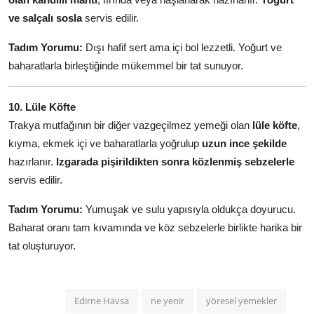
ve salçalı sosla
servis edilir.
Tadım Yorumu:
Dışı hafif sert ama içi bol lezzetli. Yoğurt ve
baharatlarla birleştiğinde mükemmel bir tat sunuyor.
10. Lüle Köfte
Trakya mutfağının bir diğer vazgeçilmez yemeği olan
lüle köfte
,
kıyma, ekmek içi ve baharatlarla yoğrulup
uzun ince şekilde
hazırlanır.
Izgarada pişirildikten sonra közlenmiş sebzelerle
servis edilir.
Tadım Yorumu:
Yumuşak ve sulu yapısıyla oldukça doyurucu.
Baharat oranı tam kıvamında ve köz sebzelerle birlikte harika bir
tat oluşturuyor.
Edirne Havsa
ne yenir
yöresel yemekler