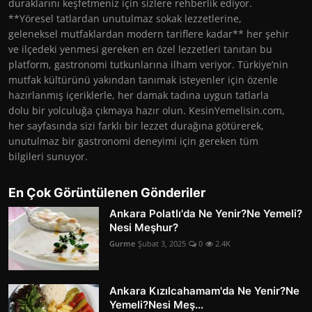
duraklarını keşfetmeniz için sizlere rehberlik ediyor.
**Yöresel tatlardan unutulmaz sokak lezzetlerine,
geleneksel mutfaklardan modern tariflere kadar** her şehir
ve ilçedeki yenmesi gereken en özel lezzetleri tanıtan bu
platform, gastronomi tutkunlarına ilham veriyor. Türkiye’nin
mutfak kültürünü yakından tanımak isteyenler için özenle
hazırlanmış içeriklerle, her damak tadına uygun tatlarla
dolu bir yolculuğa çıkmaya hazır olun. KesinYemelisin.com,
her sayfasında sizi farklı bir lezzet durağına götürerek,
unutulmaz bir gastronomi deneyimi için gereken tüm
bilgileri sunuyor.
En Çok Görüntülenen Gönderiler
Ankara Polatlı'da Ne Yenir?Ne Yemeli?
Nesi Meşhur?
Gurme
Şubat 3, 2025
0
2.4K
Ankara Kızılcahamam'da Ne Yenir?Ne
Yemeli?Nesi Meş...