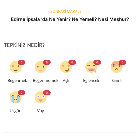
SONRAKI MAKALE
Edirne İpsala 'da Ne Yenir? Ne Yemeli? Nesi Meşhur?
TEPKINIZ NEDIR?
0
0
0
0
0
Beğenmek
Beğenmemek
Aşk
Eğlenceli
Sinirli
0
0
Üzgün
Vay