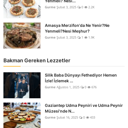
Yenmeli? Nesi...
Gurme
Şubat 3, 2025
0
2.2K
Amasya Merzifon'da Ne Yenir?Ne
Yenmeli?Nesi Meşhur?
Gurme
Şubat 3, 2025
1
1.9K
Bakman Gereken Lezzetler
Silik Baba Dünyayı Fethediyor Hemen
İzle! İzlemek ...
Gurme
Ağustos 1, 2025
0
676
Gaziantep Udma Peyniri ve Udma Peynir
Müzesi'nde N...
Gurme
Şubat 16, 2025
0
433