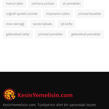
hamur işleri
tarhana çorbası
et yemekleri
coğrafi işaretli ürünler
höşmerim tatlısı
yöresel lezzetler
mısır ekmeği
tandır kebabı
içli köfte
geleneksel tatlar
yöresel yemekler
geleneksel yemekler
KesinYemelisin.com, Türkiye’nin dört bir yanındaki lezzet