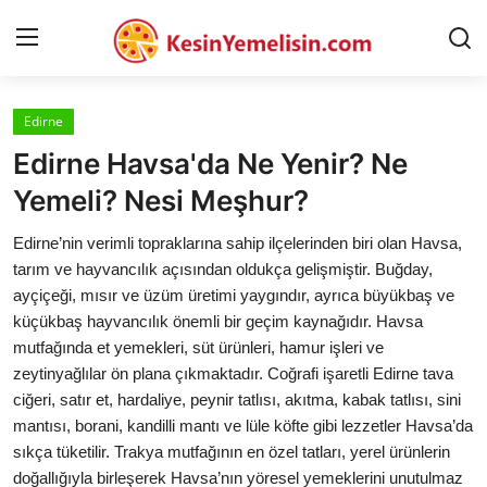
Edirne
AnaSayfa
Edirne Havsa'da Ne Yenir? Ne
Gizlilik Sözleşmesi
Yemeli? Nesi Meşhur?
Rüya Tabirleri
Edirne’nin verimli topraklarına sahip ilçelerinden biri olan Havsa,
tarım ve hayvancılık açısından oldukça gelişmiştir. Buğday,
Diyet & Sağlıklı Beslenme
ayçiçeği, mısır ve üzüm üretimi yaygındır, ayrıca büyükbaş ve
küçükbaş hayvancılık önemli bir geçim kaynağıdır. Havsa
İletişim
mutfağında et yemekleri, süt ürünleri, hamur işleri ve
zeytinyağlılar ön plana çıkmaktadır. Coğrafi işaretli Edirne tava
Şehirler
ciğeri, satır et, hardaliye, peynir tatlısı, akıtma, kabak tatlısı, sini
Helal Gıda & Dini Hükümler
mantısı, borani, kandilli mantı ve lüle köfte gibi lezzetler Havsa’da
sıkça tüketilir. Trakya mutfağının en özel tatları, yerel ürünlerin
Gıda Güvenliği & Bilimi
doğallığıyla birleşerek Havsa’nın yöresel yemeklerini unutulmaz