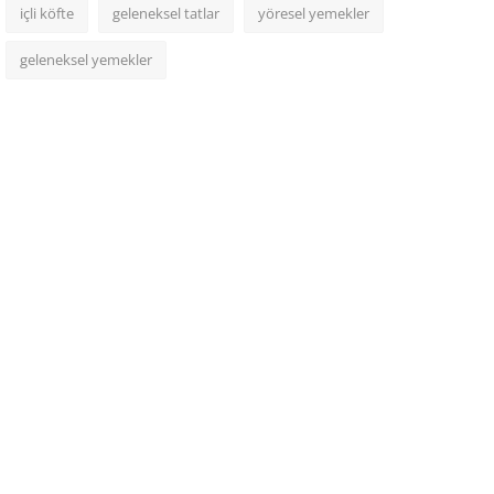
içli köfte
geleneksel tatlar
yöresel yemekler
geleneksel yemekler