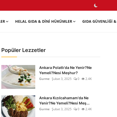
LER
HELAL GIDA & DINI HÜKÜMLER
GIDA GÜVENLIĞI & 
Popüler Lezzetler
Ankara Polatlı'da Ne Yenir?Ne
Yemeli?Nesi Meşhur?
Gurme
Şubat 3, 2025
0
2.4K
Ankara Kızılcahamam'da Ne
Yenir?Ne Yemeli?Nesi Meş...
Gurme
Şubat 3, 2025
0
2.4K