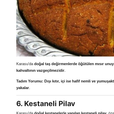
Karasu’da
doğal taş değirmenlerde öğütülen mısır unuy
kahvaltının vazgeçilmezidir
.
Tadım Yorumu:
Dışı kıtır, içi ise hafif nemli ve yumuşakt
yakalar
.
6. Kestaneli Pilav
Karasu’da
doğal kestanelerle yapılan kestaneli pilav
, öze