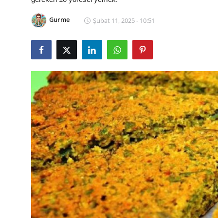
Kalori & Diyet Rehberi
Gurme
Şubat 11, 2025 - 10:51
Mutfak Püf Noktaları & İpuçları
Mekan & Lezzet Rotaları
Temel Gıda ve Ürün Rehberleri
İçecek Kültürü & Barista
Yöresel Tarifler & Ev Yemekleri
Gıda Güvenliği & Sağlık
İçecek Kültürü & Rehberleri
Popüler Kültür & Mutfak Tarihi
Mutfak Temizliği & Pratik Bilgiler