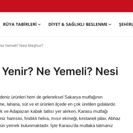
RÜYA TABIRLERI
DIYET & SAĞLIKLI BESLENME
ŞEHIR
 Ne Yemeli? Nesi Meşhur?
Yenir? Ne Yemeli? Nesi
 deniz ürünleri hem de geleneksel Sakarya mutfağının
ne, lahana, süt ve et ürünleri ilçede en çok üretilen gıdalardır.
kek ve Adapazarı kabak tatlısı yer alırken, Karasu mutfağı
niz hamsisi, fındıklı helva, mısır ekmeği, kestaneli pilav, Abhaz
zgün yemek bulunmaktadır. İşte Karasu’da mutlaka tatmanız