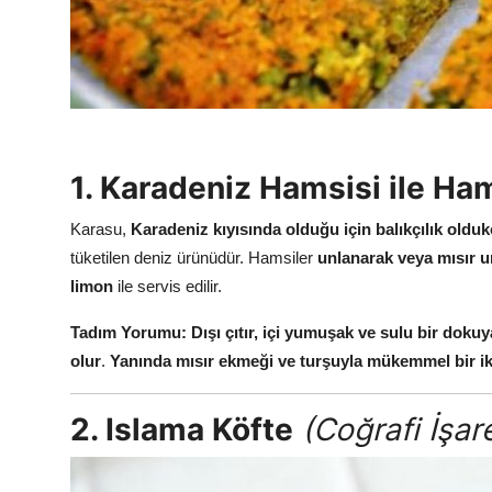
Anne & Bebek Beslenmesi
Mutfak Sırları & Teknikler
Gıda Sözlüğü & Nedir?
Yemek Tarifleri & Menüler
1. Karadeniz Hamsisi ile Ha
Karasu,
Karadeniz kıyısında olduğu için balıkçılık olduk
tüketilen deniz ürünüdür. Hamsiler
unlanarak veya mısır u
limon
ile servis edilir.
Tadım Yorumu:
Dışı çıtır, içi yumuşak ve sulu bir dokuy
olur
.
Yanında mısır ekmeği ve turşuyla mükemmel bir iki
2. Islama Köfte
(Coğrafi İşare