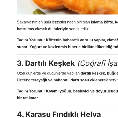
Sakarya’nın en ünlü lezzetlerinden biri olan
Islama köfte
,
k
batırılmış ekmek dilimleriyle
servis edilir.
Tadım Yorumu:
Köftenin baharatlı ve sulu yapısı, ekmeğ
sunar
.
Yoğurt ve közlenmiş biberle birlikte tüketildiğ
3. Dartılı Keşkek
(Coğrafi İşa
Özel günlerde ve düğünlerde yapılan
dartılı keşkek
,
buğda
Üzerine
tereyağlı ve baharatlı dartı sosu eklenerek
servis
Tadım Yorumu:
Kıvamı yoğun, besleyici ve doyurucudu
bir tat katar
.
4. Karasu Fındıklı Helva