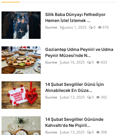
Silik Baba Dünyayı Fethediyor
Hemen İzle! İzlemek ...
Gurme
Ağustos 1, 2025
0
676
Gaziantep Udma Peyniri ve Udma
Peynir Müzesi'nde N...
Gurme
Şubat 16, 2025
0
433
14 Şubat Sevgililer Günü İçin
Alınabilecek En Güze...
Gurme
Şubat 13, 2025
0
342
14 Şubat Sevgililer Gününde
Kahvaltı'da Ne Pişiril...
Gurme
Şubat 13, 2025
0
308