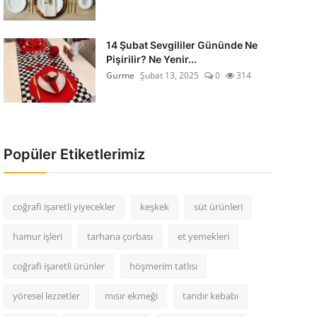
14 Şubat Sevgililer Gününde Ne
Pişirilir? Ne Yenir...
Gurme
Şubat 13, 2025
0
314
Popüler Etiketlerimiz
coğrafi işaretli yiyecekler
keşkek
süt ürünleri
hamur işleri
tarhana çorbası
et yemekleri
coğrafi işaretli ürünler
höşmerim tatlısı
yöresel lezzetler
mısır ekmeği
tandır kebabı