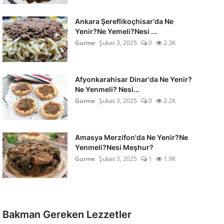
Ankara Şereflikoçhisar'da Ne
Yenir?Ne Yemeli?Nesi ...
Gurme
Şubat 3, 2025
0
2.3K
Afyonkarahisar Dinar'da Ne Yenir?
Ne Yenmeli? Nesi...
Gurme
Şubat 3, 2025
0
2.2K
Amasya Merzifon'da Ne Yenir?Ne
Yenmeli?Nesi Meşhur?
Gurme
Şubat 3, 2025
1
1.9K
Bakman Gereken Lezzetler