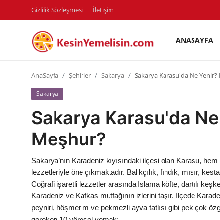
Gizlilik Sözleşmesi
İletişim
ANASAYFA
AnaSayfa
AnaSayfa
Şehirler
Sakarya
Sakarya Karasu'da Ne Yenir?
Gizlilik Sözleşmesi
Sakarya
Rüya Tabirleri
Sakarya Karasu'da Ne 
Diyet & Sağlıklı Beslenme
Meşhur?
İletişim
Sakarya’nın Karadeniz kıyısındaki ilçesi olan Karasu, hem
Şehirler
lezzetleriyle öne çıkmaktadır. Balıkçılık, fındık, mısır, kesta
Coğrafi işaretli lezzetler arasında Islama köfte, dartılı keş
Helal Gıda & Dini Hükümler
Karadeniz ve Kafkas mutfağının izlerini taşır. İlçede Karade
peyniri, höşmerim ve pekmezli ayva tatlısı gibi pek çok ö
Gıda Güvenliği & Bilimi
gereken 10 yöresel yemek: