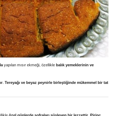
la
yapılan mısır ekmeği, özellikle
balık yemeklerinin ve
ır
.
Tereyağı ve beyaz peynirle birleştiğinde mükemmel bir tat
llikle
özel günlerde sofraları süsleyen bir lezzettir
.
Pirinç,