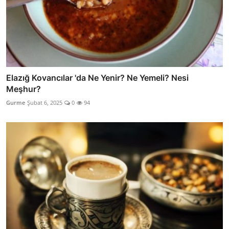
Elazığ Kovancılar 'da Ne Yenir? Ne Yemeli? Nesi
Meşhur?
Gurme
Şubat 6, 2025
0
94