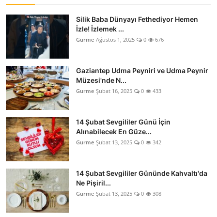
Silik Baba Dünyayı Fethediyor Hemen
İzle! İzlemek ...
Gurme
Ağustos 1, 2025
0
676
Gaziantep Udma Peyniri ve Udma Peynir
Müzesi'nde N...
Gurme
Şubat 16, 2025
0
433
14 Şubat Sevgililer Günü İçin
Alınabilecek En Güze...
Gurme
Şubat 13, 2025
0
342
14 Şubat Sevgililer Gününde Kahvaltı'da
Ne Pişiril...
Gurme
Şubat 13, 2025
0
308