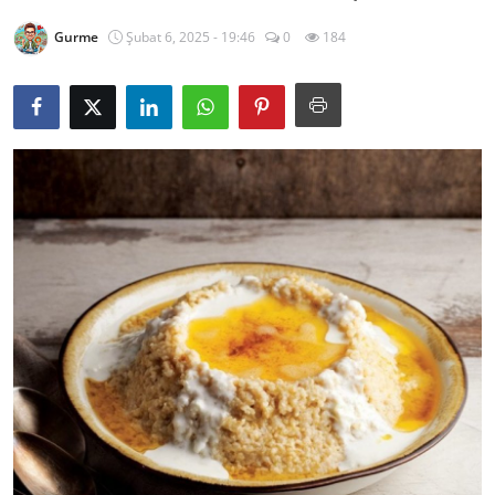
Kalori & Diyet Rehberi
Gurme
Şubat 6, 2025 - 19:46
0
184
Mutfak Püf Noktaları & İpuçları
Mekan & Lezzet Rotaları
Temel Gıda ve Ürün Rehberleri
İçecek Kültürü & Barista
Yöresel Tarifler & Ev Yemekleri
Gıda Güvenliği & Sağlık
İçecek Kültürü & Rehberleri
Popüler Kültür & Mutfak Tarihi
Mutfak Temizliği & Pratik Bilgiler