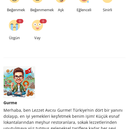
Beğenmek
Beğenmemek
Aşk
Eğlenceli
Sinirli
0
0
Üzgün
Vay
Gurme
Merhaba, ben Lezzet Avcısı Gurme! Türkiye’nin dört bir yanını
dolaşıp, en iyi yemekleri keşfetmek benim işim! Küçük esnaf
lokantalarından meşhur restoranlara, sokak lezzetlerinden
unutulmaya yüz tutmuş geleneksel tariflere kadar her şeyi