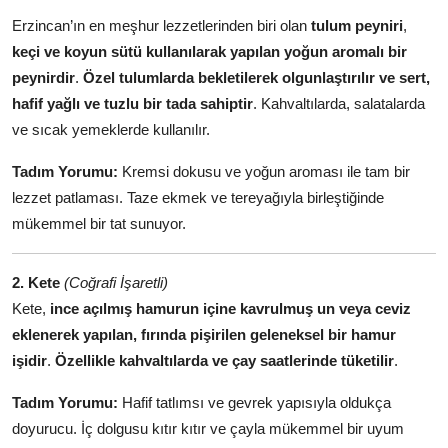
Erzincan’ın en meşhur lezzetlerinden biri olan
tulum peyniri
,
keçi ve koyun sütü kullanılarak yapılan yoğun aromalı bir
peynirdir
.
Özel tulumlarda bekletilerek olgunlaştırılır ve sert,
hafif yağlı ve tuzlu bir tada sahiptir
. Kahvaltılarda, salatalarda
ve sıcak yemeklerde kullanılır.
Tadım Yorumu:
Kremsi dokusu ve yoğun aroması ile tam bir
lezzet patlaması. Taze ekmek ve tereyağıyla birleştiğinde
mükemmel bir tat sunuyor.
2. Kete
(Coğrafi İşaretli)
Kete,
ince açılmış hamurun içine kavrulmuş un veya ceviz
eklenerek yapılan, fırında pişirilen geleneksel bir hamur
işidir
.
Özellikle kahvaltılarda ve çay saatlerinde tüketilir
.
Tadım Yorumu:
Hafif tatlımsı ve gevrek yapısıyla oldukça
doyurucu. İç dolgusu kıtır kıtır ve çayla mükemmel bir uyum