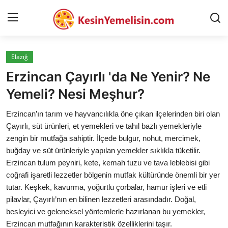
Elazığ
AnaSayfa
Erzincan Çayırlı 'da Ne Yenir? Ne
Gizlilik Sözleşmesi
Yemeli? Nesi Meşhur?
Rüya Tabirleri
Erzincan’ın tarım ve hayvancılıkla öne çıkan ilçelerinden biri olan
Çayırlı, süt ürünleri, et yemekleri ve tahıl bazlı yemekleriyle
Diyet & Sağlıklı Beslenme
zengin bir mutfağa sahiptir. İlçede bulgur, nohut, mercimek,
buğday ve süt ürünleriyle yapılan yemekler sıklıkla tüketilir.
İletişim
Erzincan tulum peyniri, kete, kemah tuzu ve tava leblebisi gibi
coğrafi işaretli lezzetler bölgenin mutfak kültüründe önemli bir yer
Şehirler
tutar. Keşkek, kavurma, yoğurtlu çorbalar, hamur işleri ve etli
Helal Gıda & Dini Hükümler
pilavlar, Çayırlı’nın en bilinen lezzetleri arasındadır. Doğal,
besleyici ve geleneksel yöntemlerle hazırlanan bu yemekler,
Gıda Güvenliği & Bilimi
Erzincan mutfağının karakteristik özelliklerini taşır.