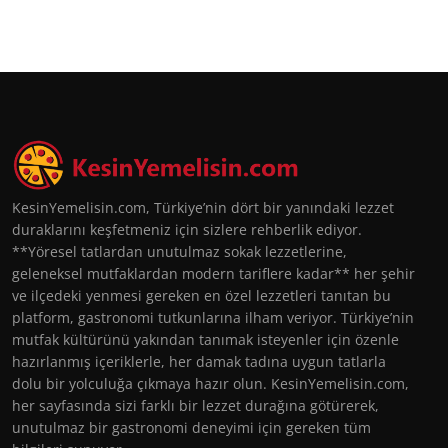
KesinYemelisin.com, Türkiye’nin dört bir yanındaki lezzet
duraklarını keşfetmeniz için sizlere rehberlik ediyor.
**Yöresel tatlardan unutulmaz sokak lezzetlerine,
geleneksel mutfaklardan modern tariflere kadar** her şehir
ve ilçedeki yenmesi gereken en özel lezzetleri tanıtan bu
platform, gastronomi tutkunlarına ilham veriyor. Türkiye’nin
mutfak kültürünü yakından tanımak isteyenler için özenle
hazırlanmış içeriklerle, her damak tadına uygun tatlarla
dolu bir yolculuğa çıkmaya hazır olun. KesinYemelisin.com,
her sayfasında sizi farklı bir lezzet durağına götürerek,
unutulmaz bir gastronomi deneyimi için gereken tüm