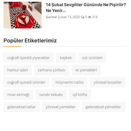
14 Şubat Sevgililer Gününde Ne Pişirilir?
Ne Yenir...
Gurme
Şubat 13, 2025
0
314
Popüler Etiketlerimiz
coğrafi işaretli yiyecekler
keşkek
süt ürünleri
hamur işleri
tarhana çorbası
et yemekleri
coğrafi işaretli ürünler
höşmerim tatlısı
yöresel lezzetler
mısır ekmeği
tandır kebabı
içli köfte
geleneksel tatlar
yöresel yemekler
geleneksel yemekler