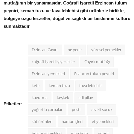
mutfağının bir yansımasıdır
.
Coğrafi işaretli Erzincan tulum
peyniri, kemah tuzu ve tava leblebisi gibi ürünlerle birlikte,
bölgeye özgü lezzetler, doğal ve sağlıklı bir beslenme kültürü
sunmaktadır
Erzincan Çayırlı
ne yenir
yöresel yemekler
coğrafi işaretli yiyecekler
Çayırlı mutfağı
Erzincan yemekleri
Erzincan tulum peyniri
kete
kemah tuzu
tava leblebisi
kavurma
keşkek
etli pilav
Etiketler:
yoğurtlu çorbalar
pestil
cevizli sucuk
süt ürünleri
hamur işleri
et yemekleri
bulgur yemekleri
mercimek
nohut