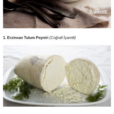
Anne & Bebek Beslenmesi
Mutfak Sırları & Teknikler
Gıda Sözlüğü & Nedir?
1. Erzincan Tulum Peyniri
(Coğrafi İşaretli)
Yemek Tarifleri & Menüler