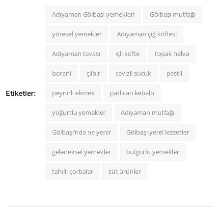
Adıyaman Gölbaşı yemekleri
Gölbaşı mutfağı
yöresel yemekler
Adıyaman çiğ köftesi
Adıyaman tavası
içli köfte
topak helva
borani
çılbır
cevizli sucuk
pestil
peynirli ekmek
patlıcan kebabı
Etiketler:
yoğurtlu yemekler
Adıyaman mutfağı
Gölbaşı’nda ne yenir
Gölbaşı yerel lezzetler
geleneksel yemekler
bulgurlu yemekler
tahıllı çorbalar
süt ürünler