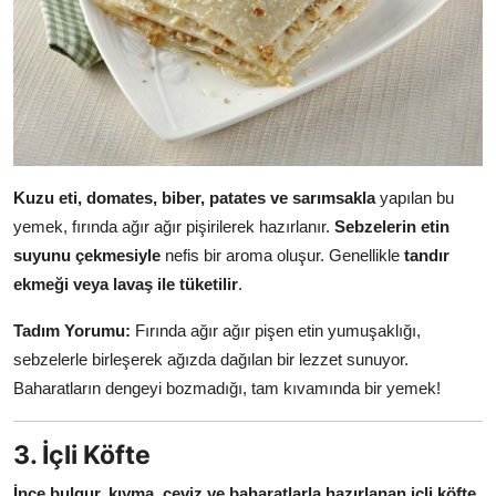
Kuzu eti, domates, biber, patates ve sarımsakla
yapılan bu
yemek, fırında ağır ağır pişirilerek hazırlanır.
Sebzelerin etin
suyunu çekmesiyle
nefis bir aroma oluşur. Genellikle
tandır
ekmeği veya lavaş ile tüketilir
.
Tadım Yorumu:
Fırında ağır ağır pişen etin yumuşaklığı,
sebzelerle birleşerek ağızda dağılan bir lezzet sunuyor.
Baharatların dengeyi bozmadığı, tam kıvamında bir yemek!
3. İçli Köfte
İnce bulgur, kıyma, ceviz ve baharatlarla hazırlanan içli köfte
,