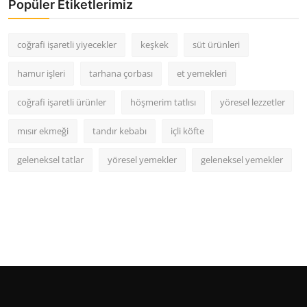
Popüler Etiketlerimiz
coğrafi işaretli yiyecekler
keşkek
süt ürünleri
hamur işleri
tarhana çorbası
et yemekleri
coğrafi işaretli ürünler
höşmerim tatlısı
yöresel lezzetler
mısır ekmeği
tandır kebabı
içli köfte
geleneksel tatlar
yöresel yemekler
geleneksel yemekler