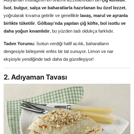
Anne & Bebek Beslenmesi
İsot, bulgur, salça ve baharatlarla hazırlanan bu özel lezzet
,
yoğrularak kıvama getirilir ve genellikle
lavaş, marul ve ayranla
Mutfak Sırları & Teknikler
birlikte tüketilir
.
Gölbaşı’nda yapılan çiğ köfte, bol isotlu ve
daha yoğun kıvamlıdır
, bu yüzden tadı oldukça farklıdır.
Gıda Sözlüğü & Nedir?
Tadım Yorumu:
İsotun verdiği hafif acılık, baharatların
Yemek Tarifleri & Menüler
dengesiyle birleşerek enfes bir tat sunuyor. Limon ve nar
ekşisiyle yendiğinde tadı daha da güzelleşiyor!
2. Adıyaman Tavası