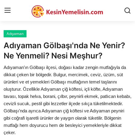
Adıyaman
AnaSayfa
Adıyaman Gölbaşı'nda Ne Yenir?
Gizlilik Sözleşmesi
Ne Yenmeli? Nesi Meşhur?
Rüya Tabirleri
Adıyaman’ın Gölbaşı ilçesi, doğası kadar zengin mutfağıyla da
dikkat çeken bir bölgedir. Bulgur, mercimek, ceviz, üzüm, süt
Diyet & Sağlıklı Beslenme
ürünleri ve et yemekleri Gölbaşı mutfağının temel taşlarını
oluşturur. Özellikle Adıyaman çiğ köftesi, içli köfte, Adıyaman
İletişim
tavası, topak helva, borani, çılbır, peynirli ekmek, patlıcan kebabı,
cevizli sucuk, pestil gibi lezzetler ilçede sıkça tüketilmektedir.
Şehirler
Gölbaşı’nda ayrıca Adıyaman çiğ köftesi ve Adıyaman peyniri
Helal Gıda & Dini Hükümler
gibi coğrafi işaretli ürünler de yaygın olarak tüketilir. Bölgenin
mutfağı hem doyurucu hem de besleyici yemekleriyle dikkat
Gıda Güvenliği & Bilimi
çeker.