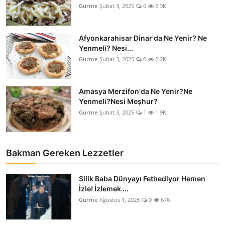
Gurme
Şubat 3, 2025
0
2.3K
Afyonkarahisar Dinar'da Ne Yenir? Ne
Yenmeli? Nesi...
Gurme
Şubat 3, 2025
0
2.2K
Amasya Merzifon'da Ne Yenir?Ne
Yenmeli?Nesi Meşhur?
Gurme
Şubat 3, 2025
1
1.9K
Bakman Gereken Lezzetler
Silik Baba Dünyayı Fethediyor Hemen
İzle! İzlemek ...
Gurme
Ağustos 1, 2025
0
676