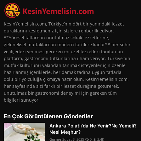
KesinYemelisin.com, Türkiye’nin dört bir yanındaki lezzet
duraklarını keşfetmeniz için sizlere rehberlik ediyor.
**Yöresel tatlardan unutulmaz sokak lezzetlerine,
geleneksel mutfaklardan modern tariflere kadar** her şehir
ve ilçedeki yenmesi gereken en özel lezzetleri tanıtan bu
platform, gastronomi tutkunlarına ilham veriyor. Türkiye’nin
mutfak kültürünü yakından tanımak isteyenler için özenle
hazırlanmış içeriklerle, her damak tadına uygun tatlarla
dolu bir yolculuğa çıkmaya hazır olun. KesinYemelisin.com,
her sayfasında sizi farklı bir lezzet durağına götürerek,
unutulmaz bir gastronomi deneyimi için gereken tüm
bilgileri sunuyor.
En Çok Görüntülenen Gönderiler
Ankara Polatlı'da Ne Yenir?Ne Yemeli?
Nesi Meşhur?
Gurme
Şubat 3, 2025
0
2.4K