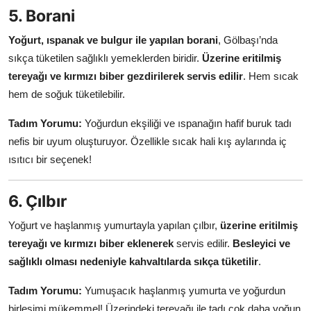
5. Borani
Yoğurt, ıspanak ve bulgur ile yapılan borani
, Gölbaşı’nda
sıkça tüketilen sağlıklı yemeklerden biridir.
Üzerine eritilmiş
tereyağı ve kırmızı biber gezdirilerek servis edilir
. Hem sıcak
hem de soğuk tüketilebilir.
Tadım Yorumu:
Yoğurdun ekşiliği ve ıspanağın hafif buruk tadı
nefis bir uyum oluşturuyor. Özellikle sıcak hali kış aylarında iç
ısıtıcı bir seçenek!
6. Çılbır
Yoğurt ve haşlanmış yumurtayla yapılan çılbır,
üzerine eritilmiş
tereyağı ve kırmızı biber eklenerek
servis edilir.
Besleyici ve
sağlıklı olması nedeniyle kahvaltılarda sıkça tüketilir
.
Tadım Yorumu:
Yumuşacık haşlanmış yumurta ve yoğurdun
birleşimi mükemmel! Üzerindeki tereyağı ile tadı çok daha yoğun