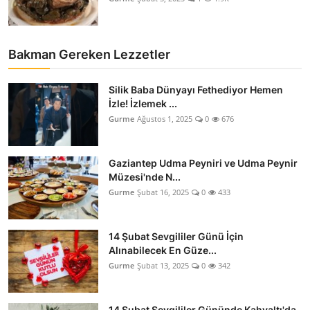
Bakman Gereken Lezzetler
Silik Baba Dünyayı Fethediyor Hemen
İzle! İzlemek ...
Gurme
Ağustos 1, 2025
0
676
Gaziantep Udma Peyniri ve Udma Peynir
Müzesi'nde N...
Gurme
Şubat 16, 2025
0
433
14 Şubat Sevgililer Günü İçin
Alınabilecek En Güze...
Gurme
Şubat 13, 2025
0
342
14 Şubat Sevgililer Gününde Kahvaltı'da