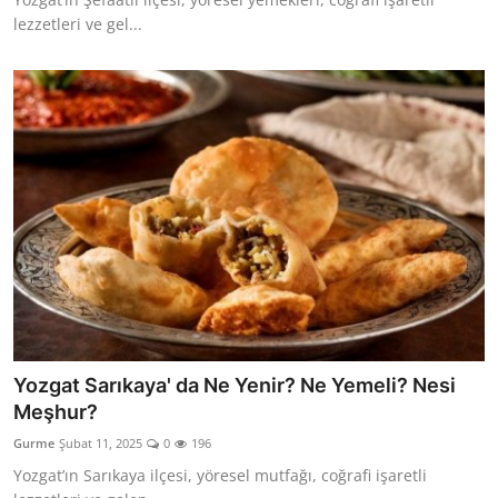
lezzetleri ve gel...
Yozgat Sarıkaya' da Ne Yenir? Ne Yemeli? Nesi
Meşhur?
Gurme
Şubat 11, 2025
0
196
Yozgat’ın Sarıkaya ilçesi, yöresel mutfağı, coğrafi işaretli