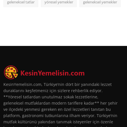
geleneksel tatlar
yöresel yemekler
geleneksel yemekler
KesinYemelisin.com, Türkiye’nin dört bir yanındaki lezzet
duraklarını keşfetmeniz için sizlere rehberlik ediyor.
**Yöresel tatlardan unutulmaz sokak lezzetlerine,
geleneksel mutfaklardan modern tariflere kadar** her şehir
ve ilçedeki yenmesi gereken en özel lezzetleri tanıtan bu
platform, gastronomi tutkunlarına ilham veriyor. Türkiye’nin
mutfak kültürünü yakından tanımak isteyenler için özenle