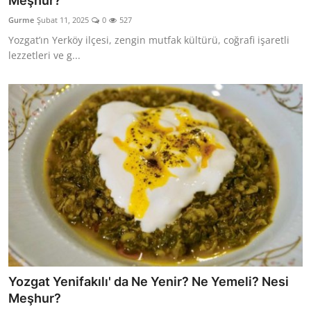
Meşhur?
Kalori & Diyet Rehberi
Gurme
Şubat 11, 2025
0
527
Yozgat’ın Yerköy ilçesi, zengin mutfak kültürü, coğrafi işaretli
Mutfak Püf Noktaları & İpuçları
lezzetleri ve g...
Mekan & Lezzet Rotaları
Temel Gıda ve Ürün Rehberleri
İçecek Kültürü & Barista
Yöresel Tarifler & Ev Yemekleri
Gıda Güvenliği & Sağlık
İçecek Kültürü & Rehberleri
Popüler Kültür & Mutfak Tarihi
Yozgat Yenifakılı' da Ne Yenir? Ne Yemeli? Nesi
Mutfak Temizliği & Pratik Bilgiler
Meşhur?