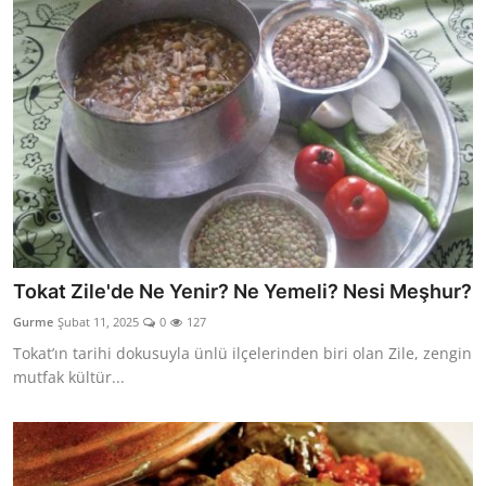
Tokat Zile'de Ne Yenir? Ne Yemeli? Nesi Meşhur?
Gurme
Şubat 11, 2025
0
127
Tokat’ın tarihi dokusuyla ünlü ilçelerinden biri olan Zile, zengin
mutfak kültür...