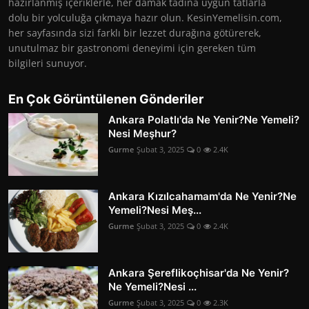
hazırlanmış içeriklerle, her damak tadına uygun tatlarla
dolu bir yolculuğa çıkmaya hazır olun. KesinYemelisin.com,
her sayfasında sizi farklı bir lezzet durağına götürerek,
unutulmaz bir gastronomi deneyimi için gereken tüm
bilgileri sunuyor.
En Çok Görüntülenen Gönderiler
Ankara Polatlı'da Ne Yenir?Ne Yemeli?
Nesi Meşhur?
Gurme
Şubat 3, 2025
0
2.4K
Ankara Kızılcahamam'da Ne Yenir?Ne
Yemeli?Nesi Meş...
Gurme
Şubat 3, 2025
0
2.4K
Ankara Şereflikoçhisar'da Ne Yenir?
Ne Yemeli?Nesi ...
Gurme
Şubat 3, 2025
0
2.3K