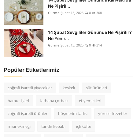
Ne Pişiril...
Gurme
Şubat 13, 2025
0
308
14 Şubat Sevgililer Gününde Ne Pişirilir?
Ne Yenir...
Gurme
Şubat 13, 2025
0
314
Popüler Etiketlerimiz
coğrafi işaretli yiyecekler
keşkek
süt ürünleri
hamur işleri
tarhana çorbası
et yemekleri
coğrafi işaretli ürünler
höşmerim tatlısı
yöresel lezzetler
mısır ekmeği
tandır kebabı
içli köfte