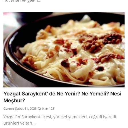
lezzetleri ve gelen...
Yozgat Saraykent' de Ne Yenir? Ne Yemeli? Nesi
Meşhur?
Gurme
Şubat 11, 2025
0
123
Yozgat’ın Saraykent ilçesi, yöresel yemekleri, coğrafi işaretli
ürünleri ve tarı...