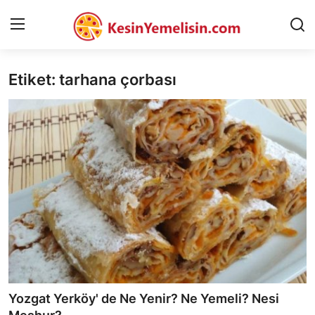
Etiket: tarhana çorbası
AnaSayfa
Gizlilik Sözleşmesi
Rüya Tabirleri
Diyet & Sağlıklı Beslenme
İletişim
Şehirler
Helal Gıda & Dini Hükümler
Yozgat Yerköy' de Ne Yenir? Ne Yemeli? Nesi
Gıda Güvenliği & Bilimi