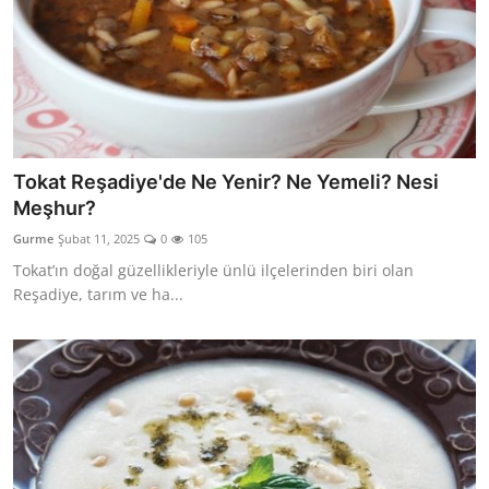
Tokat Reşadiye'de Ne Yenir? Ne Yemeli? Nesi
Meşhur?
Gurme
Şubat 11, 2025
0
105
Tokat’ın doğal güzellikleriyle ünlü ilçelerinden biri olan
Reşadiye, tarım ve ha...