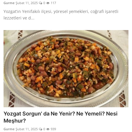
Gurme
Şubat 11, 2025
0
117
Anne & Bebek Beslenmesi
Yozgat’ın Yenifakılı ilçesi, yöresel yemekleri, coğrafi işaretli
lezzetleri ve d...
Mutfak Sırları & Teknikler
Gıda Sözlüğü & Nedir?
Yemek Tarifleri & Menüler
Yozgat Sorgun' da Ne Yenir? Ne Yemeli? Nesi
Meşhur?
Gurme
Şubat 11, 2025
0
939