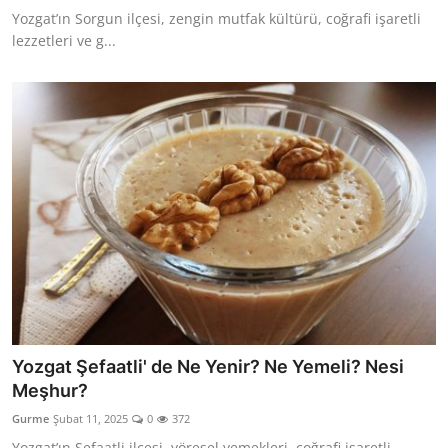
Yozgat’ın Sorgun ilçesi, zengin mutfak kültürü, coğrafi işaretli
lezzetleri ve g...
Yozgat Şefaatli' de Ne Yenir? Ne Yemeli? Nesi
Meşhur?
Gurme
Şubat 11, 2025
0
372
Yozgat’ın Şefaatli ilçesi, yöresel yemekleri, coğrafi işaretli