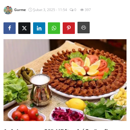
Kalori & Diyet Rehberi
Gurme
Şubat 3, 2025 - 11:54
0
397
Mutfak Püf Noktaları & İpuçları
Mekan & Lezzet Rotaları
Temel Gıda ve Ürün Rehberleri
İçecek Kültürü & Barista
Yöresel Tarifler & Ev Yemekleri
Gıda Güvenliği & Sağlık
İçecek Kültürü & Rehberleri
Popüler Kültür & Mutfak Tarihi
Mutfak Temizliği & Pratik Bilgiler