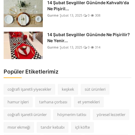
14 Şubat Sevgililer Gününde Kahvaltı'da
Ne Pişiril...
Gurme
Şubat 13, 2025
0
308
14 Şubat Sevgililer Gününde Ne Pişirilir?
Ne Yenir...
Gurme
Şubat 13, 2025
0
314
Popüler Etiketlerimiz
coğrafi işaretli yiyecekler
keşkek
süt ürünleri
hamur işleri
tarhana çorbası
et yemekleri
coğrafi işaretli ürünler
höşmerim tatlısı
yöresel lezzetler
mısır ekmeği
tandır kebabı
içli köfte