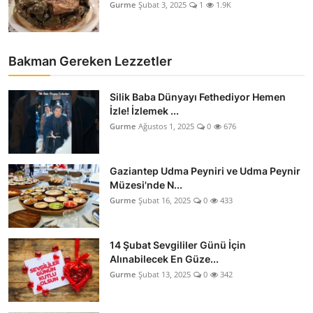
Gurme
Şubat 3, 2025
1
1.9K
Bakman Gereken Lezzetler
Silik Baba Dünyayı Fethediyor Hemen
İzle! İzlemek ...
Gurme
Ağustos 1, 2025
0
676
Gaziantep Udma Peyniri ve Udma Peynir
Müzesi'nde N...
Gurme
Şubat 16, 2025
0
433
14 Şubat Sevgililer Günü İçin
Alınabilecek En Güze...
Gurme
Şubat 13, 2025
0
342