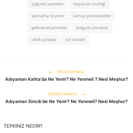
yoğurtlu yemekler
Adıyaman mutfağı
Samsat’ta ne yenir
Samsat yerel lezzetler
geleneksel yemekler
bulgurlu yemekler
tahıllı çorbalar
süt ürünler
ÖNCEKI MAKALE
Adıyaman Kahta'da Ne Yenir? Ne Yenmeli ? Nesi Meşhur?
SONRAKI MAKALE
Adıyaman Sincik'de Ne Yenir? Ne Yenmeli? Nesi Meşhur?
TEPKINIZ NEDIR?