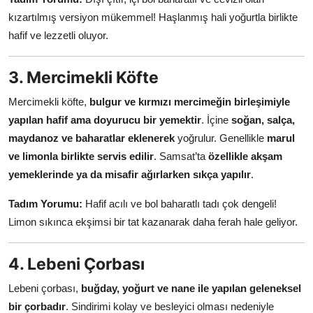
kızartılmış versiyon mükemmel! Haşlanmış hali yoğurtla birlikte
hafif ve lezzetli oluyor.
3. Mercimekli Köfte
Mercimekli köfte,
bulgur ve kırmızı mercimeğin birleşimiyle
yapılan hafif ama doyurucu bir yemektir
. İçine
soğan, salça,
maydanoz ve baharatlar eklenerek
yoğrulur. Genellikle
marul
ve limonla birlikte servis edilir
. Samsat’ta
özellikle akşam
yemeklerinde ya da misafir ağırlarken sıkça yapılır
.
Tadım Yorumu:
Hafif acılı ve bol baharatlı tadı çok dengeli!
Limon sıkınca ekşimsi bir tat kazanarak daha ferah hale geliyor.
4. Lebeni Çorbası
Lebeni çorbası,
buğday, yoğurt ve nane ile yapılan geleneksel
bir çorbadır
. Sindirimi kolay ve besleyici olması nedeniyle