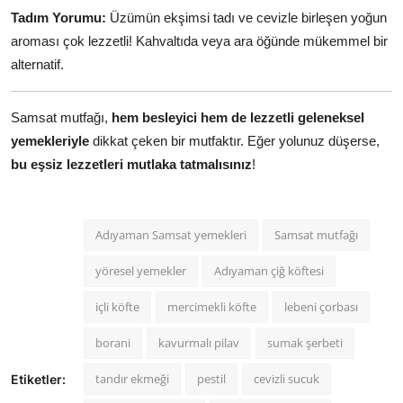
Tadım Yorumu:
Üzümün ekşimsi tadı ve cevizle birleşen yoğun
aroması çok lezzetli! Kahvaltıda veya ara öğünde mükemmel bir
alternatif.
Samsat mutfağı,
hem besleyici hem de lezzetli geleneksel
yemekleriyle
dikkat çeken bir mutfaktır. Eğer yolunuz düşerse,
bu eşsiz lezzetleri mutlaka tatmalısınız
!
Adıyaman Samsat yemekleri
Samsat mutfağı
yöresel yemekler
Adıyaman çiğ köftesi
içli köfte
mercimekli köfte
lebeni çorbası
borani
kavurmalı pilav
sumak şerbeti
tandır ekmeği
pestil
cevizli sucuk
Etiketler: