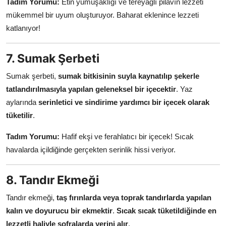
Tadım Yorumu:
Etin yumuşaklığı ve tereyağlı pilavın lezzeti
mükemmel bir uyum oluşturuyor. Baharat eklenince lezzeti
katlanıyor!
7. Sumak Şerbeti
Sumak şerbeti,
sumak bitkisinin suyla kaynatılıp şekerle
tatlandırılmasıyla yapılan geleneksel bir içecektir
. Yaz
aylarında
serinletici ve sindirime yardımcı bir içecek olarak
tüketilir
.
Tadım Yorumu:
Hafif ekşi ve ferahlatıcı bir içecek! Sıcak
havalarda içildiğinde gerçekten serinlik hissi veriyor.
8. Tandır Ekmeği
Tandır ekmeği,
taş fırınlarda veya toprak tandırlarda yapılan
kalın ve doyurucu bir ekmektir
.
Sıcak sıcak tüketildiğinde en
lezzetli haliyle sofralarda yerini alır
.