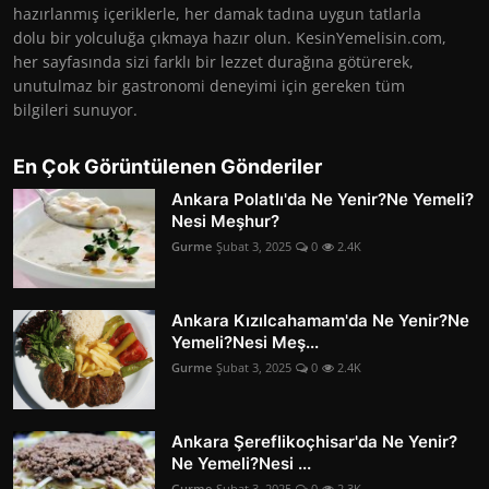
hazırlanmış içeriklerle, her damak tadına uygun tatlarla
dolu bir yolculuğa çıkmaya hazır olun. KesinYemelisin.com,
her sayfasında sizi farklı bir lezzet durağına götürerek,
unutulmaz bir gastronomi deneyimi için gereken tüm
bilgileri sunuyor.
En Çok Görüntülenen Gönderiler
Ankara Polatlı'da Ne Yenir?Ne Yemeli?
Nesi Meşhur?
Gurme
Şubat 3, 2025
0
2.4K
Ankara Kızılcahamam'da Ne Yenir?Ne
Yemeli?Nesi Meş...
Gurme
Şubat 3, 2025
0
2.4K
Ankara Şereflikoçhisar'da Ne Yenir?
Ne Yemeli?Nesi ...
Gurme
Şubat 3, 2025
0
2.3K