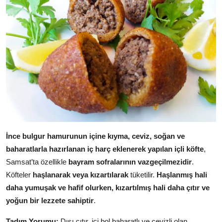
İnce bulgur hamurunun içine kıyma, ceviz, soğan ve
baharatlarla hazırlanan iç harç eklenerek yapılan içli köfte
,
Samsat’ta özellikle
bayram sofralarının vazgeçilmezidir
.
Köfteler
haşlanarak veya kızartılarak
tüketilir.
Haşlanmış hali
daha yumuşak ve hafif olurken, kızartılmış hali daha çıtır ve
yoğun bir lezzete sahiptir
.
Tadım Yorumu:
Dışı çıtır, içi bol baharatlı ve cevizli olan