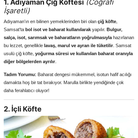
1. Adıyaman Çiğ Köftesi
(Coğrafi
Anne & Bebek Beslenmesi
İşaretli)
Mutfak Sırları & Teknikler
Adıyaman’ın en bilinen yemeklerinden biri olan
çiğ köfte
,
Samsat’ta
bol isot ve baharat kullanılarak
yapılır.
Bulgur,
Gıda Sözlüğü & Nedir?
salça, isot, sarımsak ve baharatların yoğrulmasıyla
hazırlanan
bu lezzet, genellikle
lavaş, marul ve ayran ile tüketilir
. Samsat
Yemek Tarifleri & Menüler
usulü çiğ köfte,
yoğurma süresi ve kullanılan baharat oranıyla
diğer bölgelerden ayrılır
.
Tadım Yorumu:
Baharat dengesi mükemmel, isotun hafif acılığı
damakta hoş bir tat bırakıyor. Marulla birlikte yendiğinde çok
daha ferahlatıcı oluyor!
2. İçli Köfte