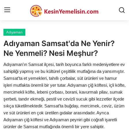
Adıyaman
AnaSayfa
Adıyaman Samsat'da Ne Yenir?
Gizlilik Sözleşmesi
Ne Yenmeli? Nesi Meşhur?
Rüya Tabirleri
Adıyaman’ın Samsat ilçesi, tarih boyunca farklı medeniyetlere ev
sahipliği yapmış ve bu kültürel çeşitlilik mutfağına da yansımıştır.
Diyet & Sağlıklı Beslenme
Samsat’ta et yemekleri, tahıllı çorbalar, süt ürünleri ve hamur
işleri mutfakta önemli bir yer tutar. Adıyaman çiğ köftesi, içli köfte,
İletişim
mercimekli köfte, lebeni çorbası, borani, kavurmalı pilav, sumak
şerbeti, tandır ekmeği, pestil ve cevizli sucuk gibi lezzetler ilçede
Şehirler
sıkça tüketilmektedir. Samsat’ta buğday, mercimek, ceviz, üzüm
Helal Gıda & Dini Hükümler
ve süt ürünleri en çok üretilen gıdalar arasındadır. Ayrıca
Adıyaman çiğ köftesi ve Adıyaman peyniri gibi coğrafi işaretli
Gıda Güvenliği & Bilimi
ürünler de Samsat mutfağında önemli bir yere sahiptir.