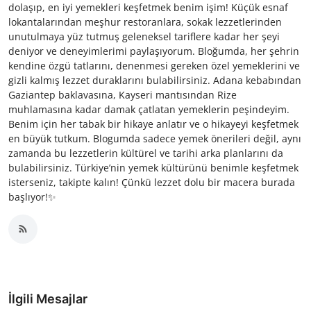
dolaşıp, en iyi yemekleri keşfetmek benim işim! Küçük esnaf
lokantalarından meşhur restoranlara, sokak lezzetlerinden
unutulmaya yüz tutmuş geleneksel tariflere kadar her şeyi
deniyor ve deneyimlerimi paylaşıyorum. Bloğumda, her şehrin
kendine özgü tatlarını, denenmesi gereken özel yemeklerini ve
gizli kalmış lezzet duraklarını bulabilirsiniz. Adana kebabından
Gaziantep baklavasına, Kayseri mantısından Rize
muhlamasına kadar damak çatlatan yemeklerin peşindeyim.
Benim için her tabak bir hikaye anlatır ve o hikayeyi keşfetmek
en büyük tutkum. Blogumda sadece yemek önerileri değil, aynı
zamanda bu lezzetlerin kültürel ve tarihi arka planlarını da
bulabilirsiniz. Türkiye’nin yemek kültürünü benimle keşfetmek
isterseniz, takipte kalın! Çünkü lezzet dolu bir macera burada
başlıyor!✨
İlgili Mesajlar