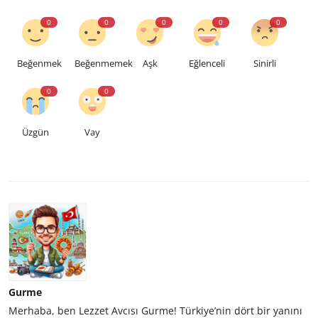
0
0
0
0
0
Beğenmek
Beğenmemek
Aşk
Eğlenceli
Sinirli
0
0
Üzgün
Vay
Gurme
Merhaba, ben Lezzet Avcısı Gurme! Türkiye’nin dört bir yanını