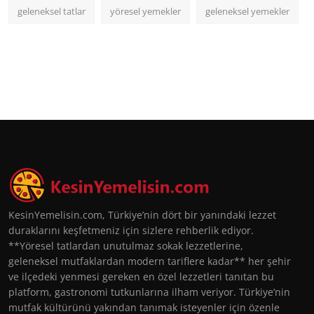
geleneksel tatlar
yöresel yemekler
geleneksel yemekler
KesinYemelisin.com, Türkiye’nin dört bir yanındaki lezzet
duraklarını keşfetmeniz için sizlere rehberlik ediyor.
**Yöresel tatlardan unutulmaz sokak lezzetlerine,
geleneksel mutfaklardan modern tariflere kadar** her şehir
ve ilçedeki yenmesi gereken en özel lezzetleri tanıtan bu
platform, gastronomi tutkunlarına ilham veriyor. Türkiye’nin
mutfak kültürünü yakından tanımak isteyenler için özenle