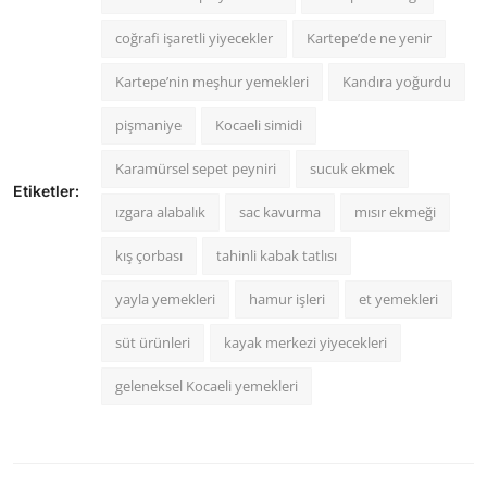
coğrafi işaretli yiyecekler
Kartepe’de ne yenir
Kartepe’nin meşhur yemekleri
Kandıra yoğurdu
pişmaniye
Kocaeli simidi
Karamürsel sepet peyniri
sucuk ekmek
Etiketler:
ızgara alabalık
sac kavurma
mısır ekmeği
kış çorbası
tahinli kabak tatlısı
yayla yemekleri
hamur işleri
et yemekleri
süt ürünleri
kayak merkezi yiyecekleri
geleneksel Kocaeli yemekleri