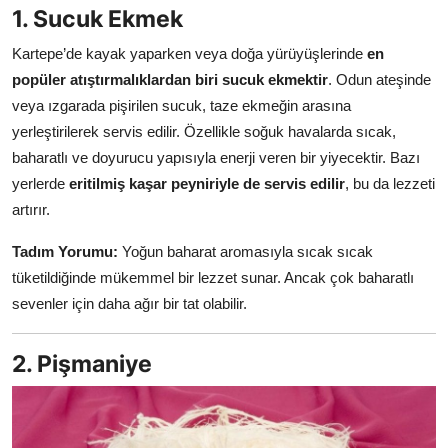
1. Sucuk Ekmek
Anne & Bebek Beslenmesi
Kartepe’de kayak yaparken veya doğa yürüyüşlerinde
en
Mutfak Sırları & Teknikler
popüler atıştırmalıklardan biri sucuk ekmektir
. Odun ateşinde
veya ızgarada pişirilen sucuk, taze ekmeğin arasına
Gıda Sözlüğü & Nedir?
yerleştirilerek servis edilir. Özellikle soğuk havalarda sıcak,
Yemek Tarifleri & Menüler
baharatlı ve doyurucu yapısıyla enerji veren bir yiyecektir. Bazı
yerlerde
eritilmiş kaşar peyniriyle de servis edilir
, bu da lezzeti
artırır.
Tadım Yorumu:
Yoğun baharat aromasıyla sıcak sıcak
tüketildiğinde mükemmel bir lezzet sunar. Ancak çok baharatlı
sevenler için daha ağır bir tat olabilir.
2. Pişmaniye