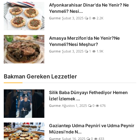
Afyonkarahisar Dinar'da Ne Yenir? Ne
Yenmeli? Nesi...
Gurme
Şubat 3, 2025
0
2.2K
Amasya Merzifon'da Ne Yenir?Ne
Yenmeli?Nesi Meşhur?
Gurme
Şubat 3, 2025
1
1.9K
Bakman Gereken Lezzetler
Silik Baba Dünyayı Fethediyor Hemen
İzle! İzlemek ...
Gurme
Ağustos 1, 2025
0
676
Gaziantep Udma Peyniri ve Udma Peynir
Müzesi'nde N...
Gurme
Şubat 16, 2025
0
433