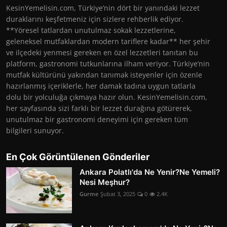
KesinYemelisin.com, Türkiye’nin dört bir yanındaki lezzet
duraklarını keşfetmeniz için sizlere rehberlik ediyor.
**Yöresel tatlardan unutulmaz sokak lezzetlerine,
geleneksel mutfaklardan modern tariflere kadar** her şehir
ve ilçedeki yenmesi gereken en özel lezzetleri tanıtan bu
platform, gastronomi tutkunlarına ilham veriyor. Türkiye’nin
mutfak kültürünü yakından tanımak isteyenler için özenle
hazırlanmış içeriklerle, her damak tadına uygun tatlarla
dolu bir yolculuğa çıkmaya hazır olun. KesinYemelisin.com,
her sayfasında sizi farklı bir lezzet durağına götürerek,
unutulmaz bir gastronomi deneyimi için gereken tüm
bilgileri sunuyor.
En Çok Görüntülenen Gönderiler
Ankara Polatlı'da Ne Yenir?Ne Yemeli?
Nesi Meşhur?
Gurme
Şubat 3, 2025
0
2.4K