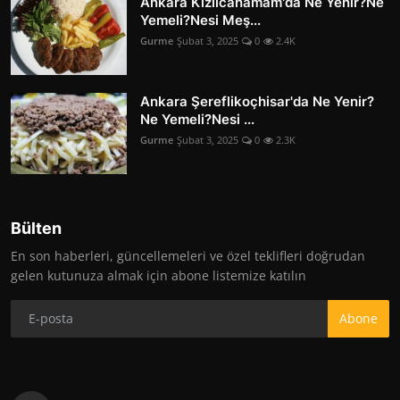
Ankara Kızılcahamam'da Ne Yenir?Ne
Yemeli?Nesi Meş...
Gurme
Şubat 3, 2025
0
2.4K
Ankara Şereflikoçhisar'da Ne Yenir?
Ne Yemeli?Nesi ...
Gurme
Şubat 3, 2025
0
2.3K
Bülten
En son haberleri, güncellemeleri ve özel teklifleri doğrudan
gelen kutunuza almak için abone listemize katılın
Abone