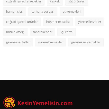
coğrafi işaretli yiyecekler
keşkek
süt ürünleri
hamur işleri
tarhana çorbası
et yemekleri
coğrafi işaretli ürünler
höşmerim tatlısı
yöresel lezzetler
mısır ekmeği
tandır kebabı
içli köfte
geleneksel tatlar
yöresel yemekler
geleneksel yemekler