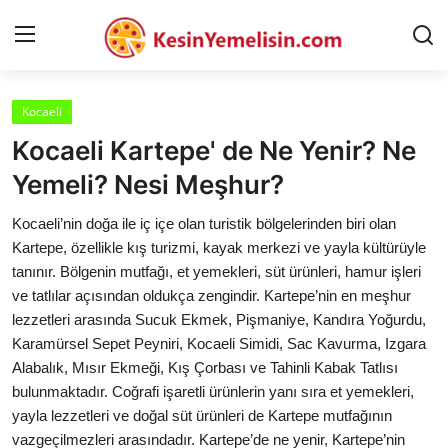
Kocaeli
AnaSayfa
Kocaeli Kartepe' de Ne Yenir? Ne
Gizlilik Sözleşmesi
Yemeli? Nesi Meşhur?
Rüya Tabirleri
Kocaeli’nin doğa ile iç içe olan turistik bölgelerinden biri olan
Kartepe, özellikle kış turizmi, kayak merkezi ve yayla kültürüyle
Diyet & Sağlıklı Beslenme
tanınır. Bölgenin mutfağı, et yemekleri, süt ürünleri, hamur işleri
ve tatlılar açısından oldukça zengindir. Kartepe’nin en meşhur
İletişim
lezzetleri arasında Sucuk Ekmek, Pişmaniye, Kandıra Yoğurdu,
Karamürsel Sepet Peyniri, Kocaeli Simidi, Sac Kavurma, Izgara
Şehirler
Alabalık, Mısır Ekmeği, Kış Çorbası ve Tahinli Kabak Tatlısı
Helal Gıda & Dini Hükümler
bulunmaktadır. Coğrafi işaretli ürünlerin yanı sıra et yemekleri,
yayla lezzetleri ve doğal süt ürünleri de Kartepe mutfağının
Gıda Güvenliği & Bilimi
vazgeçilmezleri arasındadır. Kartepe’de ne yenir, Kartepe’nin