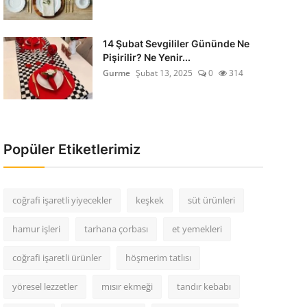
14 Şubat Sevgililer Gününde Ne
Pişirilir? Ne Yenir...
Gurme
Şubat 13, 2025
0
314
Popüler Etiketlerimiz
coğrafi işaretli yiyecekler
keşkek
süt ürünleri
hamur işleri
tarhana çorbası
et yemekleri
coğrafi işaretli ürünler
höşmerim tatlısı
yöresel lezzetler
mısır ekmeği
tandır kebabı