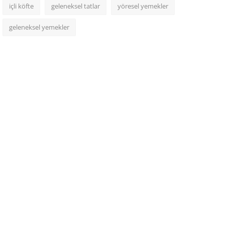
içli köfte
geleneksel tatlar
yöresel yemekler
geleneksel yemekler