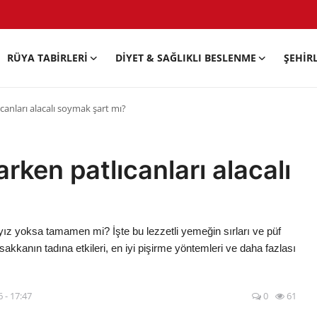
RÜYA TABIRLERI
DIYET & SAĞLIKLI BESLENME
ŞEHIR
anları alacalı soymak şart mı?
ken patlıcanları alacalı
ız yoksa tamamen mi? İşte bu lezzetli yemeğin sırları ve püf
kanın tadına etkileri, en iyi pişirme yöntemleri ve daha fazlası
 - 17:47
0
61