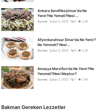
Ankara Şereflikoçhisar'da Ne
Yenir?Ne Yemeli?Nesi ...
Gurme
Şubat 3, 2025
0
2.3K
Afyonkarahisar Dinar'da Ne Yenir?
Ne Yenmeli? Nesi...
Gurme
Şubat 3, 2025
0
2.2K
Amasya Merzifon'da Ne Yenir?Ne
Yenmeli?Nesi Meşhur?
Gurme
Şubat 3, 2025
1
1.9K
Bakman Gereken Lezzetler