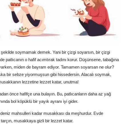
t şekilde soymamak demek. Yani bir çizgi soyarsın, bir çizgi
de patlıcanın o hafif acımtırak tadını korur. Düşünsene, tabağına
oyarken, miden de bayram ediyor. Tamamen soyarsan ne olur?
aşka bir sebze yiyormuşsun gibi hissedersin. Alacalı soymak,
usakkanın lezzetine lezzet katar, unutma!
adan önce hafifçe una bulayın. Bu, patlıcanların daha az yağ
ında bol köpüklü bir yayık ayranı iyi gider.
a deniz mahsulleri kadar musakkası da meşhurdur. Evde
arçın, musakkaya gizli bir lezzet katar.