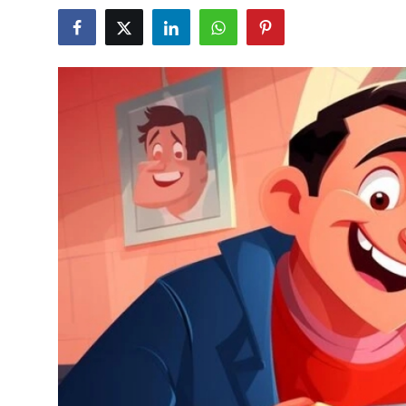
Kalori & Diyet Rehberi
Mutfak Püf Noktaları & İpuçları
Mekan & Lezzet Rotaları
Temel Gıda ve Ürün Rehberleri
İçecek Kültürü & Barista
Yöresel Tarifler & Ev Yemekleri
Gıda Güvenliği & Sağlık
İçecek Kültürü & Rehberleri
Popüler Kültür & Mutfak Tarihi
Mutfak Temizliği & Pratik Bilgiler