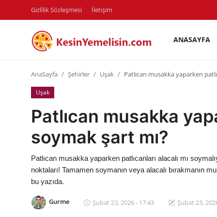
Gizlilik Sözleşmesi
İletişim
ANASAYFA
AnaSayfa
AnaSayfa
Şehirler
Uşak
Patlıcan musakka yaparken patlıc
Gizlilik Sözleşmesi
Uşak
Rüya Tabirleri
Patlıcan musakka yapar
Diyet & Sağlıklı Beslenme
soymak şart mı?
İletişim
Patlıcan musakka yaparken patlıcanları alacalı mı soymalıy
Şehirler
noktaları! Tamamen soymanın veya alacalı bırakmanın musak
bu yazıda.
Helal Gıda & Dini Hükümler
Gurme
Şubat 23, 2026 - 17:43
Şubat 23, 2026
Gıda Güvenliği & Bilimi