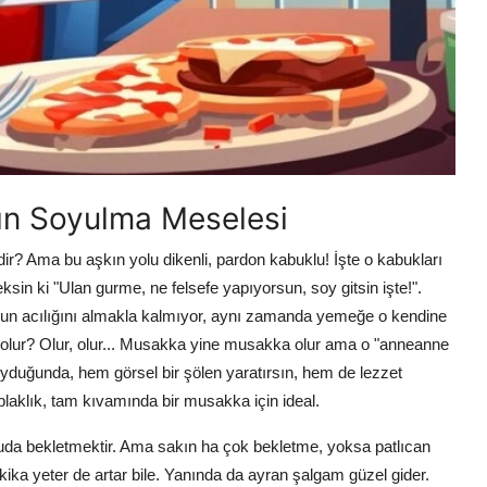
nın Soyulma Meselesi
ir? Ama bu aşkın yolu dikenli, pardon kabuklu! İşte o kabukları
 ki "Ulan gurme, ne felsefe yapıyorsun, soy gitsin işte!".
nun acılığını almakla kalmıyor, aynı zamanda yemeğe o kendine
olur? Olur, olur... Musakka yine musakka olur ama o "anneanne
soyduğunda, hem görsel bir şölen yaratırsın, hem de lezzet
plaklık, tam kıvamında bir musakka için ideal.
 suda bekletmektir. Ama sakın ha çok bekletme, yoksa patlıcan
ika yeter de artar bile. Yanında da ayran şalgam güzel gider.