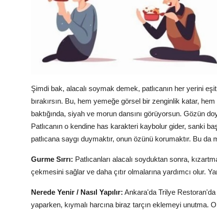
Şimdi bak, alacalı soymak demek, patlıcanın her yerini eşi
bırakırsın. Bu, hem yemeğe görsel bir zenginlik katar, hem 
baktığında, siyah ve morun dansını görüyorsun. Gözün d
Patlıcanın o kendine has karakteri kaybolur gider, sanki b
patlıcana saygı duymaktır, onun özünü korumaktır. Bu da m
Gurme Sırrı:
Patlıcanları alacalı soyduktan sonra, kızartm
çekmesini sağlar ve daha çıtır olmalarına yardımcı olur. Yan
Nerede Yenir / Nasıl Yapılır:
Ankara'da Trilye Restoran'd
yaparken, kıymalı harcına biraz tarçın eklemeyi unutma. O t