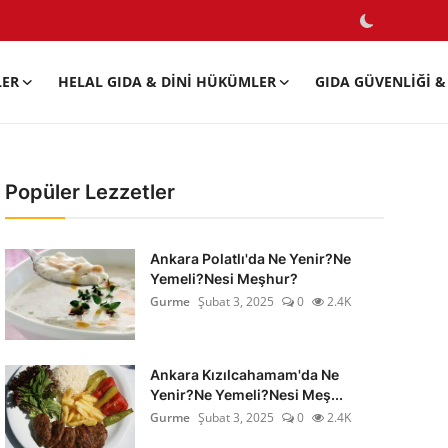
LER
HELAL GIDA & DINI HÜKÜMLER
GIDA GÜVENLIĞI & 
Popüler Lezzetler
Ankara Polatlı'da Ne Yenir?Ne
Yemeli?Nesi Meşhur?
Gurme
Şubat 3, 2025
0
2.4K
Ankara Kızılcahamam'da Ne
Yenir?Ne Yemeli?Nesi Meş...
Gurme
Şubat 3, 2025
0
2.4K