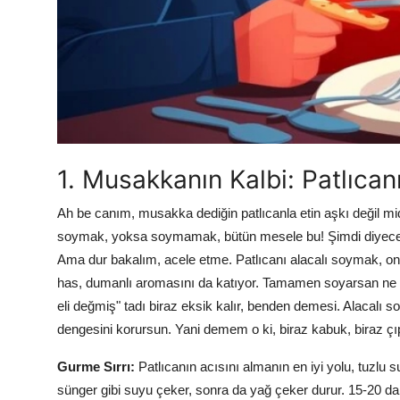
Anne & Bebek Beslenmesi
Mutfak Sırları & Teknikler
Gıda Sözlüğü & Nedir?
Yemek Tarifleri & Menüler
1. Musakkanın Kalbi: Patlıca
Ah be canım, musakka dediğin patlıcanla etin aşkı değil mid
soymak, yoksa soymamak, bütün mesele bu! Şimdi diyeceksin
Ama dur bakalım, acele etme. Patlıcanı alacalı soymak, o
has, dumanlı aromasını da katıyor. Tamamen soyarsan ne 
eli değmiş" tadı biraz eksik kalır, benden demesi. Alacalı 
dengesini korursun. Yani demem o ki, biraz kabuk, biraz çı
Gurme Sırrı:
Patlıcanın acısını almanın en iyi yolu, tuzlu
sünger gibi suyu çeker, sonra da yağ çeker durur. 15-20 dak