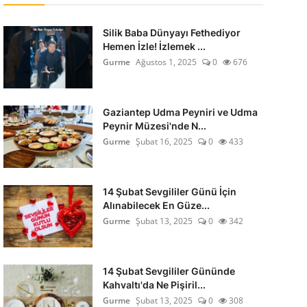
Silik Baba Dünyayı Fethediyor
Hemen İzle! İzlemek ...
Gurme
Ağustos 1, 2025
0
676
Gaziantep Udma Peyniri ve Udma
Peynir Müzesi'nde N...
Gurme
Şubat 16, 2025
0
433
14 Şubat Sevgililer Günü İçin
Alınabilecek En Güze...
Gurme
Şubat 13, 2025
0
342
14 Şubat Sevgililer Gününde
Kahvaltı'da Ne Pişiril...
Gurme
Şubat 13, 2025
0
308