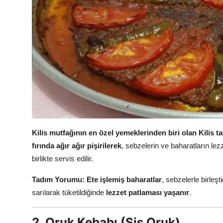
Kilis mutfağının en özel yemeklerinden biri olan Kilis t
fırında ağır ağır pişirilerek
, sebzelerin ve baharatların lezz
birlikte servis edilir.
Tadım Yorumu:
Ete işlemiş baharatlar
, sebzelerle birleş
sarılarak tüketildiğinde
lezzet patlaması yaşanır
.
2. Oruk Kebabı (Şiş Oruk)