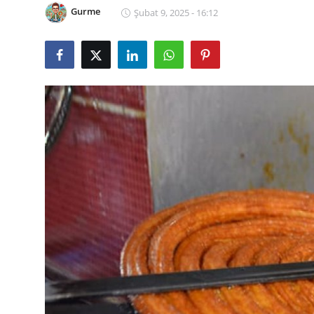
Gurme
Şubat 9, 2025 - 16:12
Kalori & Diyet Rehberi
Mutfak Püf Noktaları & İpuçları
Mekan & Lezzet Rotaları
Temel Gıda ve Ürün Rehberleri
İçecek Kültürü & Barista
Yöresel Tarifler & Ev Yemekleri
Gıda Güvenliği & Sağlık
İçecek Kültürü & Rehberleri
Popüler Kültür & Mutfak Tarihi
Mutfak Temizliği & Pratik Bilgiler