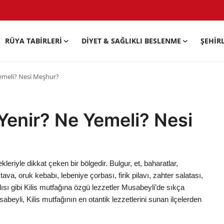
RÜYA TABIRLERI
DIYET & SAĞLIKLI BESLENME
ŞEHIR
Yemeli? Nesi Meşhur?
 Yenir? Ne Yemeli? Nesi
leriyle dikkat çeken bir bölgedir. Bulgur, et, baharatlar,
tava, oruk kebabı, lebeniye çorbası, firik pilavı, zahter salatası,
lısı gibi Kilis mutfağına özgü lezzetler Musabeyli’de sıkça
Musabeyli, Kilis mutfağının en otantik lezzetlerini sunan ilçelerden