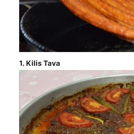
Anne & Bebek Beslenmesi
Mutfak Sırları & Teknikler
Gıda Sözlüğü & Nedir?
Yemek Tarifleri & Menüler
1. Kilis Tava