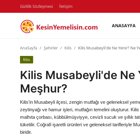
Gizlilik Sözleşmesi
İletişim
ANASAYFA
AnaSayfa
AnaSayfa
Şehirler
Kilis
Kilis Musabeyli'de Ne Yenir? Ne 
Gizlilik Sözleşmesi
Kilis
Rüya Tabirleri
Kilis Musabeyli'de Ne
Diyet & Sağlıklı Beslenme
Meşhur?
İletişim
Kilis’in Musabeyli ilçesi, zengin mutfağı ve geleneksel yemek
Şehirler
zeytinyağı ve hamur işleri, mutfağın temelini oluşturur. Kilis 
malhıta çorbası, kübbülmüşviyye, cevizli sucuk ve şıllık tat
Helal Gıda & Dini Hükümler
tüketilir. Coğrafi işaretli ürünleri ve geleneksel tarifleriyle 
biridir.
Gıda Güvenliği & Bilimi