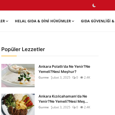
LER
HELAL GIDA & DINI HÜKÜMLER
GIDA GÜVENLIĞI & 
Popüler Lezzetler
Ankara Polatlı'da Ne Yenir?Ne
Yemeli?Nesi Meşhur?
Gurme
Şubat 3, 2025
0
2.4K
Ankara Kızılcahamam'da Ne
Yenir?Ne Yemeli?Nesi Meş...
Gurme
Şubat 3, 2025
0
2.4K