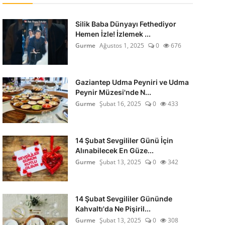
Silik Baba Dünyayı Fethediyor
Hemen İzle! İzlemek ...
Gurme
Ağustos 1, 2025
0
676
Gaziantep Udma Peyniri ve Udma
Peynir Müzesi'nde N...
Gurme
Şubat 16, 2025
0
433
14 Şubat Sevgililer Günü İçin
Alınabilecek En Güze...
Gurme
Şubat 13, 2025
0
342
14 Şubat Sevgililer Gününde
Kahvaltı'da Ne Pişiril...
Gurme
Şubat 13, 2025
0
308