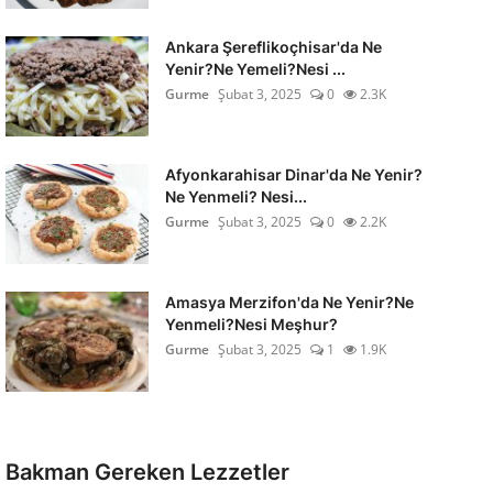
Ankara Şereflikoçhisar'da Ne
Yenir?Ne Yemeli?Nesi ...
Gurme
Şubat 3, 2025
0
2.3K
Afyonkarahisar Dinar'da Ne Yenir?
Ne Yenmeli? Nesi...
Gurme
Şubat 3, 2025
0
2.2K
Amasya Merzifon'da Ne Yenir?Ne
Yenmeli?Nesi Meşhur?
Gurme
Şubat 3, 2025
1
1.9K
Bakman Gereken Lezzetler