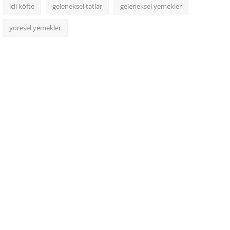
içli köfte
geleneksel tatlar
geleneksel yemekler
yöresel yemekler