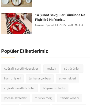
14 Şubat Sevgililer Gününde Ne
Pişirilir? Ne Yenir...
Gurme
Şubat 13, 2025
0
314
Popüler Etiketlerimiz
coğrafi işaretli yiyecekler
keşkek
süt ürünleri
hamur işleri
tarhana çorbası
et yemekleri
coğrafi işaretli ürünler
höşmerim tatlısı
yöresel lezzetler
mısır ekmeği
tandır kebabı