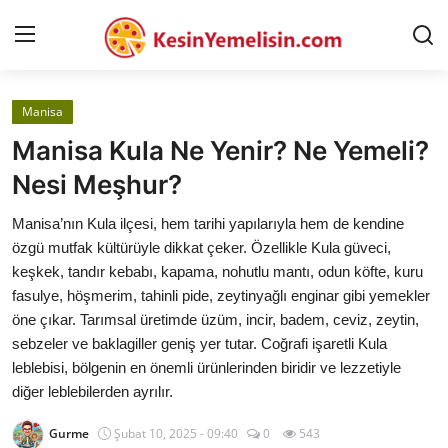
Manisa
AnaSayfa
Manisa Kula Ne Yenir? Ne Yemeli?
Gizlilik Sözleşmesi
Nesi Meşhur?
Rüya Tabirleri
Manisa’nın Kula ilçesi, hem tarihi yapılarıyla hem de kendine
özgü mutfak kültürüyle dikkat çeker. Özellikle Kula güveci,
Diyet & Sağlıklı Beslenme
keşkek, tandır kebabı, kapama, nohutlu mantı, odun köfte, kuru
fasulye, höşmerim, tahinli pide, zeytinyağlı enginar gibi yemekler
İletişim
öne çıkar. Tarımsal üretimde üzüm, incir, badem, ceviz, zeytin,
sebzeler ve baklagiller geniş yer tutar. Coğrafi işaretli Kula
Şehirler
leblebisi, bölgenin en önemli ürünlerinden biridir ve lezzetiyle
Helal Gıda & Dini Hükümler
diğer leblebilerden ayrılır.
Gıda Güvenliği & Bilimi
Gurme
Şubat 10, 2025 - 09:40
0
543