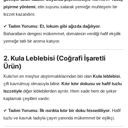
Anne & Bebek Beslenmesi
pişirme yöntemi
, etin suyunu salarak yemeğe muhteşem bir
lezzet kazandırır.
Mutfak Sırları & Teknikler
✔
Tadım Yorumu:
Et, lokum gibi ağızda dağılıyor
.
Gıda Sözlüğü & Nedir?
Baharatların dengesi mükemmel, domatesin verdiği hafif ekşilik
yemeğe tatlı bir aroma katıyor.
Yemek Tarifleri & Menüler
2. Kula Leblebisi (Coğrafi İşaretli
Ürün)
Kula’nın en meşhur atıştırmalıklarından biri olan
Kula leblebisi
,
çift kavrulmuş olmasıyla bilinir.
Kıtır kıtır dokusu ve hafif tuzlu
lezzetiyle
diğer leblebilerden ayrılır. Hem sade hem de şeker
kaplamalı çeşitleri vardır.
✔
Tadım Yorumu:
İlk ısırıkta kıtır bir doku hissediliyor
. Hafif
tuzlu ve kavruk tadıyla çayın yanında mükemmel bir eşlikçi.