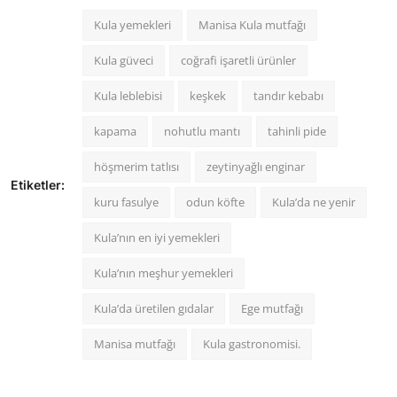
Kula yemekleri
Manisa Kula mutfağı
Kula güveci
coğrafi işaretli ürünler
Kula leblebisi
keşkek
tandır kebabı
kapama
nohutlu mantı
tahinli pide
höşmerim tatlısı
zeytinyağlı enginar
Etiketler:
kuru fasulye
odun köfte
Kula’da ne yenir
Kula’nın en iyi yemekleri
Kula’nın meşhur yemekleri
Kula’da üretilen gıdalar
Ege mutfağı
Manisa mutfağı
Kula gastronomisi.