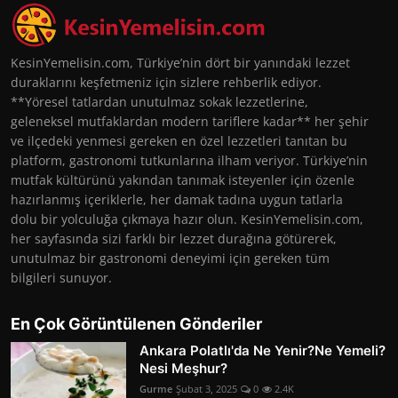
KesinYemelisin.com, Türkiye’nin dört bir yanındaki lezzet
duraklarını keşfetmeniz için sizlere rehberlik ediyor.
**Yöresel tatlardan unutulmaz sokak lezzetlerine,
geleneksel mutfaklardan modern tariflere kadar** her şehir
ve ilçedeki yenmesi gereken en özel lezzetleri tanıtan bu
platform, gastronomi tutkunlarına ilham veriyor. Türkiye’nin
mutfak kültürünü yakından tanımak isteyenler için özenle
hazırlanmış içeriklerle, her damak tadına uygun tatlarla
dolu bir yolculuğa çıkmaya hazır olun. KesinYemelisin.com,
her sayfasında sizi farklı bir lezzet durağına götürerek,
unutulmaz bir gastronomi deneyimi için gereken tüm
bilgileri sunuyor.
En Çok Görüntülenen Gönderiler
Ankara Polatlı'da Ne Yenir?Ne Yemeli?
Nesi Meşhur?
Gurme
Şubat 3, 2025
0
2.4K