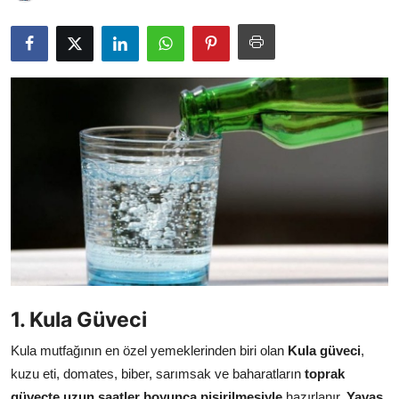
Kalori & Diyet Rehberi
Mutfak Püf Noktaları & İpuçları
Mekan & Lezzet Rotaları
Temel Gıda ve Ürün Rehberleri
İçecek Kültürü & Barista
Yöresel Tarifler & Ev Yemekleri
Gıda Güvenliği & Sağlık
İçecek Kültürü & Rehberleri
1. Kula Güveci
Popüler Kültür & Mutfak Tarihi
Kula mutfağının en özel yemeklerinden biri olan
Kula güveci
,
kuzu eti, domates, biber, sarımsak ve baharatların
toprak
Mutfak Temizliği & Pratik Bilgiler
güveçte uzun saatler boyunca pişirilmesiyle
hazırlanır.
Yavaş