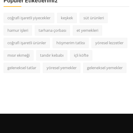
Popüler Etiketlerimiz
coğrafi işaretli yiyecekler
keşkek
süt ürünleri
hamur işleri
tarhana çorbası
et yemekleri
coğrafi işaretli ürünler
höşmerim tatlısı
yöresel lezzetler
mısır ekmeği
tandır kebabı
içli köfte
geleneksel tatlar
yöresel yemekler
geleneksel yemekler