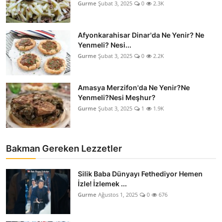
Gurme
Şubat 3, 2025
0
2.3K
Afyonkarahisar Dinar'da Ne Yenir? Ne
Yenmeli? Nesi...
Gurme
Şubat 3, 2025
0
2.2K
Amasya Merzifon'da Ne Yenir?Ne
Yenmeli?Nesi Meşhur?
Gurme
Şubat 3, 2025
1
1.9K
Bakman Gereken Lezzetler
Silik Baba Dünyayı Fethediyor Hemen
İzle! İzlemek ...
Gurme
Ağustos 1, 2025
0
676