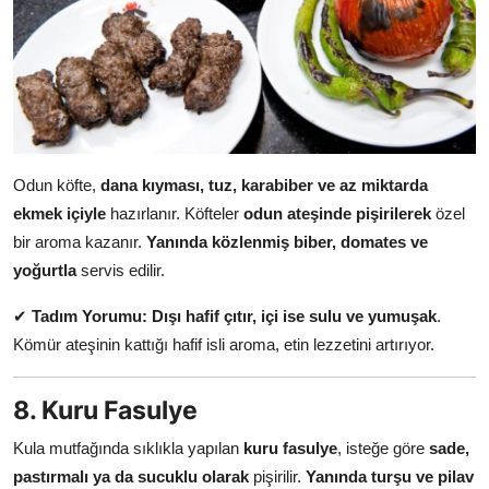
Odun köfte,
dana kıyması, tuz, karabiber ve az miktarda
ekmek içiyle
hazırlanır. Köfteler
odun ateşinde pişirilerek
özel
bir aroma kazanır.
Yanında közlenmiş biber, domates ve
yoğurtla
servis edilir.
✔
Tadım Yorumu:
Dışı hafif çıtır, içi ise sulu ve yumuşak
.
Kömür ateşinin kattığı hafif isli aroma, etin lezzetini artırıyor.
8. Kuru Fasulye
Kula mutfağında sıklıkla yapılan
kuru fasulye
, isteğe göre
sade,
pastırmalı ya da sucuklu olarak
pişirilir.
Yanında turşu ve pilav