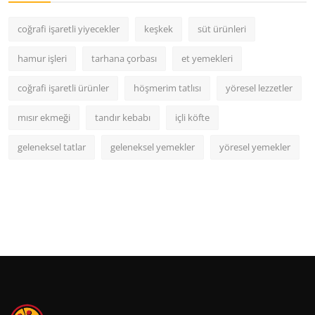
coğrafi işaretli yiyecekler
keşkek
süt ürünleri
hamur işleri
tarhana çorbası
et yemekleri
coğrafi işaretli ürünler
höşmerim tatlısı
yöresel lezzetler
mısır ekmeği
tandır kebabı
içli köfte
geleneksel tatlar
geleneksel yemekler
yöresel yemekler