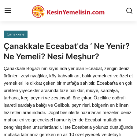
Çanakkale
AnaSayfa
Çanakkale Eceabat'da ’ Ne Yenir?
Gizlilik Sözleşmesi
Ne Yemeli? Nesi Meşhur?
Rüya Tabirleri
Çanakkale Boğazı’nın kıyısında yer alan Eceabat, zengin deniz
ürünleri, zeytinyağlılar, köy kahvaltıları, balık yemekleri ve özel et
Diyet & Sağlıklı Beslenme
yemekleri ile dikkat çeken bir mutfağa sahiptir. Eceabat’ta en çok
üretilen yiyecekler arasında taze balıklar, midye, sardalya,
İletişim
tarhana, keçi peyniri ve zeytinyağı öne çıkar. Özellikle coğrafi
işaretli sardalya balığı ve Gelibolu peynirleri, bölgenin en bilinen
Şehirler
lezzetleri arasındadır. Doğal besinlerle hazırlanan mezeler, deniz
Helal Gıda & Dini Hükümler
mahsulleri ve geleneksel hamur işleri de Eceabat mutfağını
zenginleştiren unsurlardandır. İşte Eceabat’a yolunuz düştüğünde
Gıda Güvenliği & Bilimi
mutlaka tatmanız gereken en az 10 özel yiyecek ve detaylı