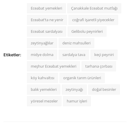
Eceabat yemekleri
Çanakkale Eceabat mutfağı
Eceabat’ta ne yenir
coğrafi işaretli yiyecekler
Eceabat sardalyası
Gelibolu peynirleri
zeytinyağlılar
deniz mahsulleri
midye dolma
sardalya tava
keçi peyniri
Etiketler:
meşhur Eceabat yemekleri
tarhana çorbası
köy kahvaltısı
organik tarım ürünleri
balık yemekleri
zeytinyağı
doğal besinler
yöresel mezeler
hamur işleri