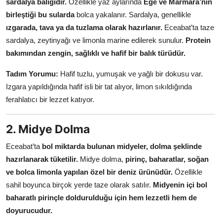
sardalya balığıdır.
Özellikle yaz aylarında
Ege ve Marmara’nın
birleştiği bu sularda
bolca yakalanır. Sardalya, genellikle
ızgarada, tava ya da tuzlama olarak hazırlanır.
Eceabat’ta taze
sardalya, zeytinyağı ve limonla marine edilerek sunulur.
Protein
bakımından zengin, sağlıklı ve hafif bir balık türüdür.
Tadım Yorumu:
Hafif tuzlu, yumuşak ve yağlı bir dokusu var.
Izgara yapıldığında hafif isli bir tat alıyor, limon sıkıldığında
ferahlatıcı bir lezzet katıyor.
2. Midye Dolma
Eceabat’ta
bol miktarda bulunan midyeler, dolma şeklinde
hazırlanarak tüketilir.
Midye dolma,
pirinç, baharatlar, soğan
ve bolca limonla yapılan özel bir deniz ürünüdür.
Özellikle
sahil boyunca birçok yerde taze olarak satılır.
Midyenin içi bol
baharatlı pirinçle doldurulduğu için hem lezzetli hem de
doyurucudur.