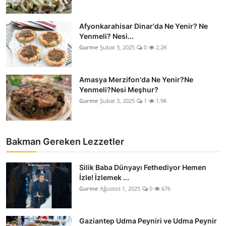
Afyonkarahisar Dinar'da Ne Yenir? Ne
Yenmeli? Nesi...
Gurme
Şubat 3, 2025
0
2.2K
Amasya Merzifon'da Ne Yenir?Ne
Yenmeli?Nesi Meşhur?
Gurme
Şubat 3, 2025
1
1.9K
Bakman Gereken Lezzetler
Silik Baba Dünyayı Fethediyor Hemen
İzle! İzlemek ...
Gurme
Ağustos 1, 2025
0
676
Gaziantep Udma Peyniri ve Udma Peynir