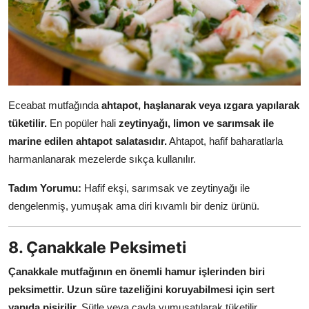
Eceabat mutfağında
ahtapot, haşlanarak veya ızgara yapılarak
tüketilir.
En popüler hali
zeytinyağı, limon ve sarımsak ile
marine edilen ahtapot salatasıdır.
Ahtapot, hafif baharatlarla
harmanlanarak mezelerde sıkça kullanılır.
Tadım Yorumu:
Hafif ekşi, sarımsak ve zeytinyağı ile
dengelenmiş, yumuşak ama diri kıvamlı bir deniz ürünü.
8. Çanakkale Peksimeti
Çanakkale mutfağının en önemli hamur işlerinden biri
peksimettir.
Uzun süre tazeliğini koruyabilmesi için sert
yapıda pişirilir.
Sütle veya çayla yumuşatılarak tüketilir.