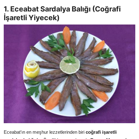
Anne & Bebek Beslenmesi
1. Eceabat Sardalya Balığı (Coğrafi
İşaretli Yiyecek)
Mutfak Sırları & Teknikler
Gıda Sözlüğü & Nedir?
Yemek Tarifleri & Menüler
Eceabat’ın en meşhur lezzetlerinden biri
coğrafi işaretli