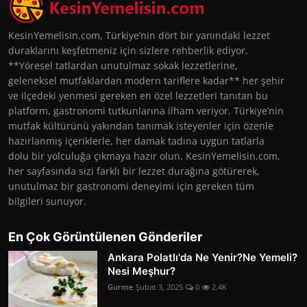
KesinYemelisin.com, Türkiye’nin dört bir yanındaki lezzet
duraklarını keşfetmeniz için sizlere rehberlik ediyor.
**Yöresel tatlardan unutulmaz sokak lezzetlerine,
geleneksel mutfaklardan modern tariflere kadar** her şehir
ve ilçedeki yenmesi gereken en özel lezzetleri tanıtan bu
platform, gastronomi tutkunlarına ilham veriyor. Türkiye’nin
mutfak kültürünü yakından tanımak isteyenler için özenle
hazırlanmış içeriklerle, her damak tadına uygun tatlarla
dolu bir yolculuğa çıkmaya hazır olun. KesinYemelisin.com,
her sayfasında sizi farklı bir lezzet durağına götürerek,
unutulmaz bir gastronomi deneyimi için gereken tüm
bilgileri sunuyor.
En Çok Görüntülenen Gönderiler
Ankara Polatlı'da Ne Yenir?Ne Yemeli?
Nesi Meşhur?
Gurme
Şubat 3, 2025
0
2.4K