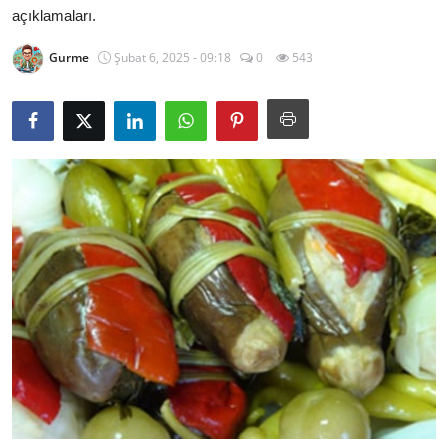
açıklamaları.
Kalori & Diyet Rehberi
Gurme
Şubat 6, 2025 - 09:18
0
543
Mutfak Püf Noktaları & İpuçları
Mekan & Lezzet Rotaları
Temel Gıda ve Ürün Rehberleri
İçecek Kültürü & Barista
Yöresel Tarifler & Ev Yemekleri
Gıda Güvenliği & Sağlık
İçecek Kültürü & Rehberleri
Popüler Kültür & Mutfak Tarihi
Mutfak Temizliği & Pratik Bilgiler