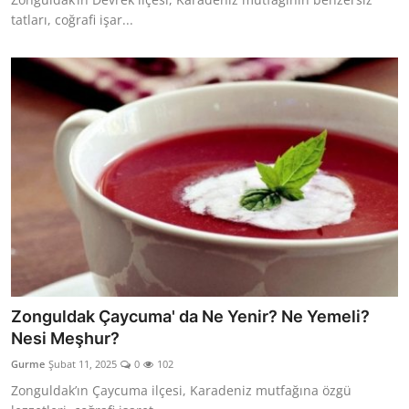
tatları, coğrafi işar...
Zonguldak Çaycuma' da Ne Yenir? Ne Yemeli?
Nesi Meşhur?
Gurme
Şubat 11, 2025
0
102
Zonguldak’ın Çaycuma ilçesi, Karadeniz mutfağına özgü