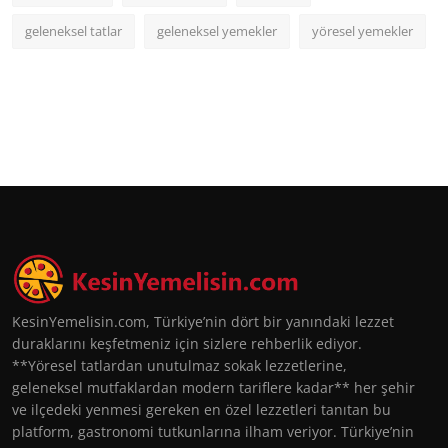
geleneksel tatlar
geleneksel yemekler
yöresel yemekler
KesinYemelisin.com, Türkiye’nin dört bir yanındaki lezzet
duraklarını keşfetmeniz için sizlere rehberlik ediyor.
**Yöresel tatlardan unutulmaz sokak lezzetlerine,
geleneksel mutfaklardan modern tariflere kadar** her şehir
ve ilçedeki yenmesi gereken en özel lezzetleri tanıtan bu
platform, gastronomi tutkunlarına ilham veriyor. Türkiye’nin