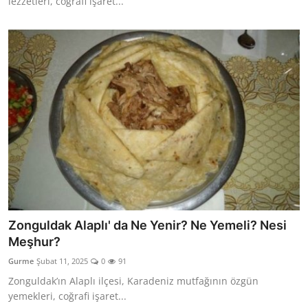
lezzetleri, coğrafi işaret...
Zonguldak Alaplı' da Ne Yenir? Ne Yemeli? Nesi
Meşhur?
Gurme
Şubat 11, 2025
0
91
Zonguldak’ın Alaplı ilçesi, Karadeniz mutfağının özgün
yemekleri, coğrafi işaret...