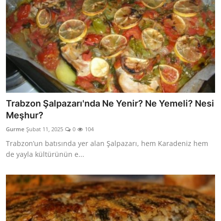
Trabzon Şalpazarı'nda Ne Yenir? Ne Yemeli? Nesi
Meşhur?
Gurme
Şubat 11, 2025
0
104
Trabzon’un batısında yer alan Şalpazarı, hem Karadeniz hem
de yayla kültürünün e...