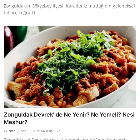
Zonguldak’ın Gökçebey ilçesi, Karadeniz mutfağının geleneksel
tatları, coğrafi i...
Zonguldak Devrek' de Ne Yenir? Ne Yemeli? Nesi
Meşhur?
Gurme
Şubat 11, 2025
0
1.7K
Zonguldak’ın Devrek ilçesi, Karadeniz mutfağının benzersiz