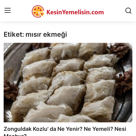
Etiket: mısır ekmeği
AnaSayfa
Gizlilik Sözleşmesi
Rüya Tabirleri
Diyet & Sağlıklı Beslenme
İletişim
Şehirler
Helal Gıda & Dini Hükümler
Zonguldak Kozlu' da Ne Yenir? Ne Yemeli? Nesi
Gıda Güvenliği & Bilimi