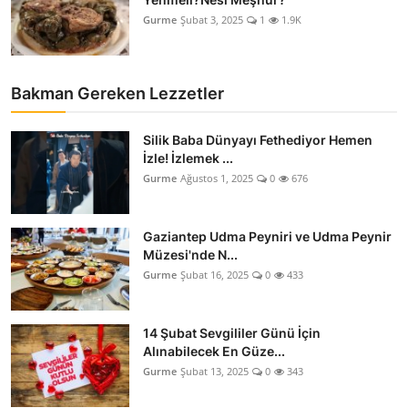
Gurme
Şubat 3, 2025
1
1.9K
Bakman Gereken Lezzetler
Silik Baba Dünyayı Fethediyor Hemen
İzle! İzlemek ...
Gurme
Ağustos 1, 2025
0
676
Gaziantep Udma Peyniri ve Udma Peynir
Müzesi'nde N...
Gurme
Şubat 16, 2025
0
433
14 Şubat Sevgililer Günü İçin
Alınabilecek En Güze...
Gurme
Şubat 13, 2025
0
343