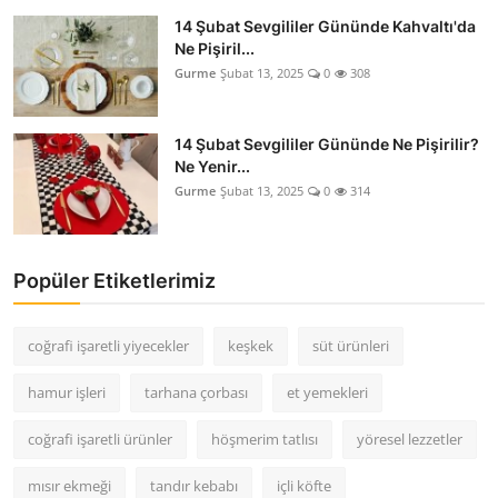
14 Şubat Sevgililer Gününde Kahvaltı'da
Ne Pişiril...
Gurme
Şubat 13, 2025
0
308
14 Şubat Sevgililer Gününde Ne Pişirilir?
Ne Yenir...
Gurme
Şubat 13, 2025
0
314
Popüler Etiketlerimiz
coğrafi işaretli yiyecekler
keşkek
süt ürünleri
hamur işleri
tarhana çorbası
et yemekleri
coğrafi işaretli ürünler
höşmerim tatlısı
yöresel lezzetler
mısır ekmeği
tandır kebabı
içli köfte