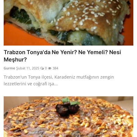
Trabzon Tonya'da Ne Yenir? Ne Yemeli? Nesi
Meşhur?
Gurme
Şubat 11, 2025
0
384
Trabzon'un Tonya ilçesi, Karadeniz mutfağının zengin
lezzetlerini ve coğrafi işa...