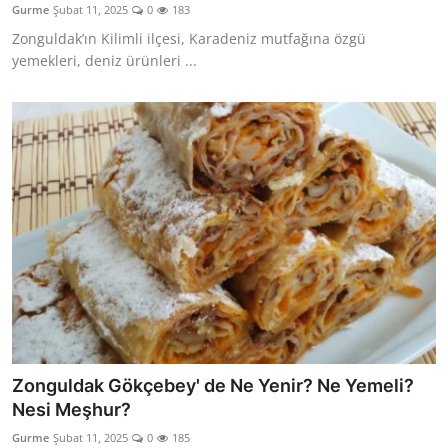
Gurme
Şubat 11, 2025
0
183
Anne & Bebek Beslenmesi
Zonguldak’ın Kilimli ilçesi, Karadeniz mutfağına özgü
yemekleri, deniz ürünleri ...
Mutfak Sırları & Teknikler
Gıda Sözlüğü & Nedir?
Yemek Tarifleri & Menüler
Zonguldak Gökçebey' de Ne Yenir? Ne Yemeli?
Nesi Meşhur?
Gurme
Şubat 11, 2025
0
185