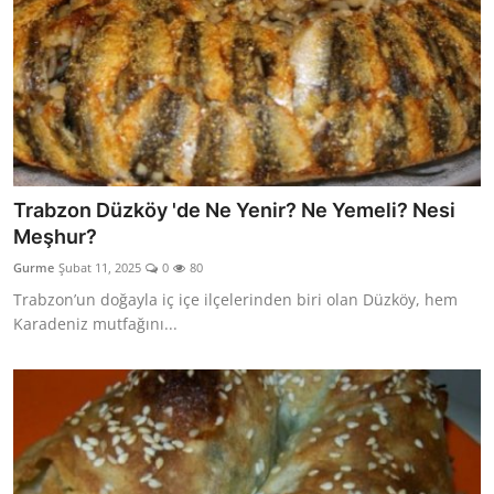
Trabzon Düzköy 'de Ne Yenir? Ne Yemeli? Nesi
Meşhur?
Gurme
Şubat 11, 2025
0
80
Trabzon’un doğayla iç içe ilçelerinden biri olan Düzköy, hem
Karadeniz mutfağını...