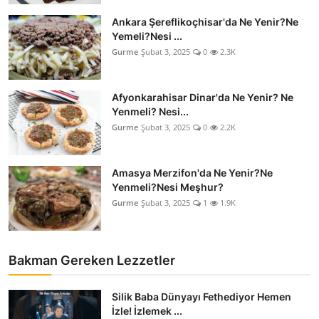
Kalori & Diyet Rehberi
Ankara Şereflikoçhisar'da Ne Yenir?Ne
Yemeli?Nesi ...
Mutfak Püf Noktaları & İpuçları
Gurme
Şubat 3, 2025
0
2.3K
Mekan & Lezzet Rotaları
Afyonkarahisar Dinar'da Ne Yenir? Ne
Yenmeli? Nesi...
Temel Gıda ve Ürün Rehberleri
Gurme
Şubat 3, 2025
0
2.2K
İçecek Kültürü & Barista
Amasya Merzifon'da Ne Yenir?Ne
Yöresel Tarifler & Ev Yemekleri
Yenmeli?Nesi Meşhur?
Gurme
Şubat 3, 2025
1
1.9K
Gıda Güvenliği & Sağlık
İçecek Kültürü & Rehberleri
Bakman Gereken Lezzetler
Popüler Kültür & Mutfak Tarihi
Silik Baba Dünyayı Fethediyor Hemen
Mutfak Temizliği & Pratik Bilgiler
İzle! İzlemek ...