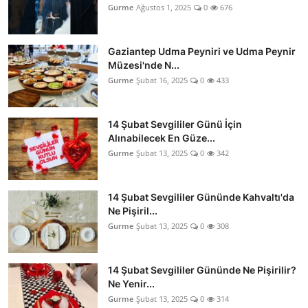
Gurme
Ağustos 1, 2025
0
676
Anne & Bebek Beslenmesi
Mutfak Sırları & Teknikler
Gaziantep Udma Peyniri ve Udma Peynir
Müzesi'nde N...
Gıda Sözlüğü & Nedir?
Gurme
Şubat 16, 2025
0
433
Yemek Tarifleri & Menüler
14 Şubat Sevgililer Günü İçin
Alınabilecek En Güze...
Gurme
Şubat 13, 2025
0
342
14 Şubat Sevgililer Gününde Kahvaltı'da
Ne Pişiril...
Gurme
Şubat 13, 2025
0
308
14 Şubat Sevgililer Gününde Ne Pişirilir?
Ne Yenir...
Gurme
Şubat 13, 2025
0
314