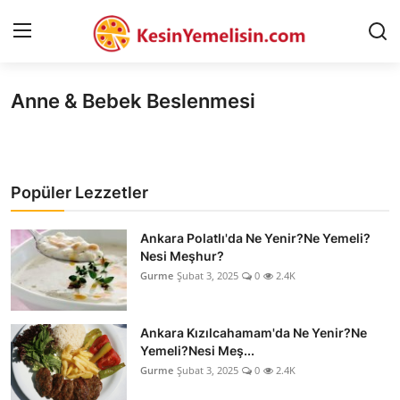
Anne & Bebek Beslenmesi
AnaSayfa
Gizlilik Sözleşmesi
Popüler Lezzetler
Rüya Tabirleri
Diyet & Sağlıklı Beslenme
Ankara Polatlı'da Ne Yenir?Ne Yemeli?
Nesi Meşhur?
İletişim
Gurme
Şubat 3, 2025
0
2.4K
Şehirler
Ankara Kızılcahamam'da Ne Yenir?Ne
Helal Gıda & Dini Hükümler
Yemeli?Nesi Meş...
Gurme
Şubat 3, 2025
0
2.4K
Gıda Güvenliği & Bilimi