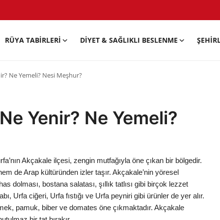
RÜYA TABIRLERI
DIYET & SAĞLIKLI BESLENME
ŞEHIR
nir? Ne Yemeli? Nesi Meşhur?
 Ne Yenir? Ne Yemeli?
a’nın Akçakale ilçesi, zengin mutfağıyla öne çıkan bir bölgedir.
em de Arap kültüründen izler taşır. Akçakale’nin yöresel
as dolması, bostana salatası, şıllık tatlısı gibi birçok lezzet
ı, Urfa ciğeri, Urfa fıstığı ve Urfa peyniri gibi ürünler de yer alır.
cimek, pamuk, biber ve domates öne çıkmaktadır. Akçakale
utulmaz bir tat bırakır.