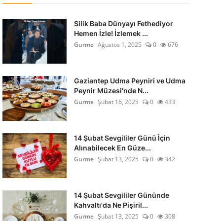
Silik Baba Dünyayı Fethediyor
Hemen İzle! İzlemek ...
Gurme
Ağustos 1, 2025
0
676
Gaziantep Udma Peyniri ve Udma
Peynir Müzesi'nde N...
Gurme
Şubat 16, 2025
0
433
14 Şubat Sevgililer Günü İçin
Alınabilecek En Güze...
Gurme
Şubat 13, 2025
0
342
14 Şubat Sevgililer Gününde
Kahvaltı'da Ne Pişiril...
Gurme
Şubat 13, 2025
0
308