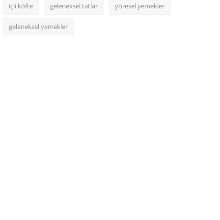
içli köfte
geleneksel tatlar
yöresel yemekler
geleneksel yemekler