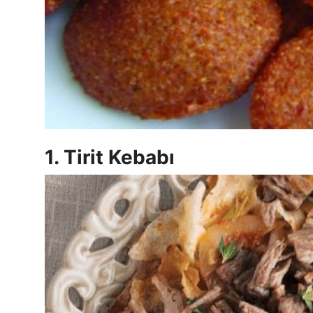
Anne & Bebek Beslenmesi
Mutfak Sırları & Teknikler
Gıda Sözlüğü & Nedir?
Yemek Tarifleri & Menüler
1. Tirit Kebabı