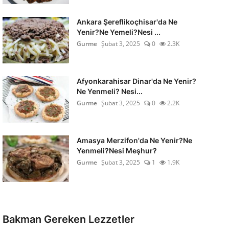
Ankara Şereflikoçhisar'da Ne
Yenir?Ne Yemeli?Nesi ...
Gurme
Şubat 3, 2025
0
2.3K
Afyonkarahisar Dinar'da Ne Yenir?
Ne Yenmeli? Nesi...
Gurme
Şubat 3, 2025
0
2.2K
Amasya Merzifon'da Ne Yenir?Ne
Yenmeli?Nesi Meşhur?
Gurme
Şubat 3, 2025
1
1.9K
Bakman Gereken Lezzetler