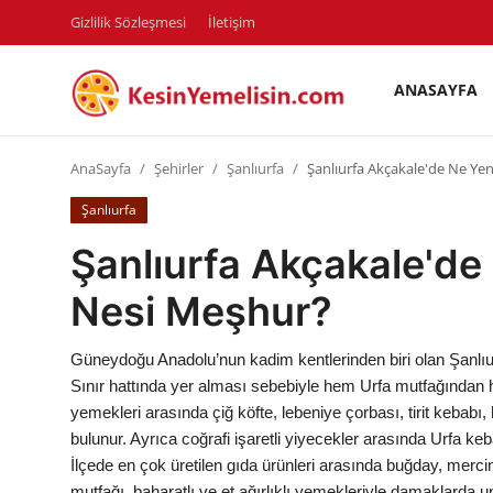
Gizlilik Sözleşmesi
İletişim
ANASAYFA
AnaSayfa
AnaSayfa
Şehirler
Şanlıurfa
Şanlıurfa Akçakale'de Ne Ye
Gizlilik Sözleşmesi
Şanlıurfa
Rüya Tabirleri
Şanlıurfa Akçakale'de
Diyet & Sağlıklı Beslenme
Nesi Meşhur?
İletişim
Güneydoğu Anadolu’nun kadim kentlerinden biri olan Şanlıurf
Şehirler
Sınır hattında yer alması sebebiyle hem Urfa mutfağından h
yemekleri arasında çiğ köfte, lebeniye çorbası, tirit kebabı, h
Helal Gıda & Dini Hükümler
bulunur. Ayrıca coğrafi işaretli yiyecekler arasında Urfa kebab
İlçede en çok üretilen gıda ürünleri arasında buğday, mer
Gıda Güvenliği & Bilimi
mutfağı, baharatlı ve et ağırlıklı yemekleriyle damaklarda un