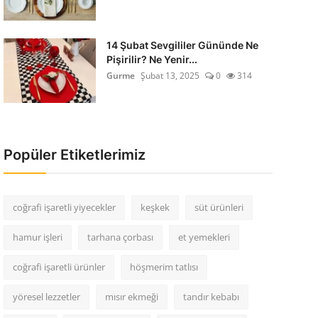
14 Şubat Sevgililer Gününde Ne
Pişirilir? Ne Yenir...
Gurme
Şubat 13, 2025
0
314
Popüler Etiketlerimiz
coğrafi işaretli yiyecekler
keşkek
süt ürünleri
hamur işleri
tarhana çorbası
et yemekleri
coğrafi işaretli ürünler
höşmerim tatlısı
yöresel lezzetler
mısır ekmeği
tandır kebabı