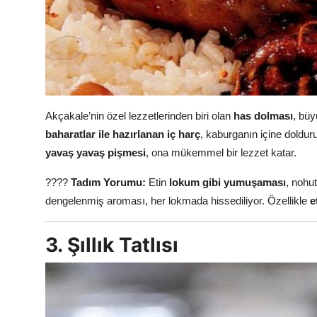
Akçakale’nin özel lezzetlerinden biri olan
has dolması
, bü
baharatlar ile hazırlanan iç harç
, kaburganın içine doldurul
yavaş yavaş pişmesi
, ona mükemmel bir lezzet katar.
????
Tadım Yorumu:
Etin
lokum gibi yumuşaması
, nohu
dengelenmiş aroması, her lokmada hissediliyor. Özellikle
e
3. Şıllık Tatlısı