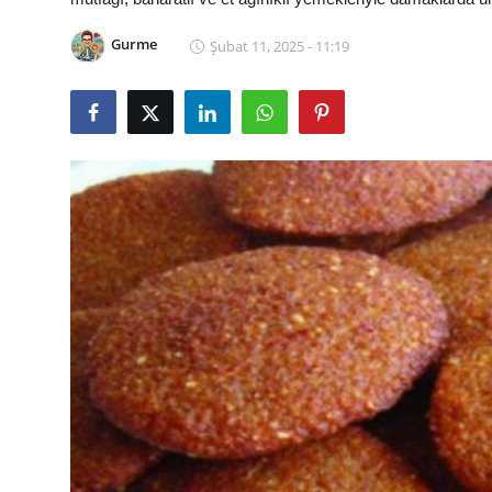
Kalori & Diyet Rehberi
Gurme
Şubat 11, 2025 - 11:19
Mutfak Püf Noktaları & İpuçları
Mekan & Lezzet Rotaları
Temel Gıda ve Ürün Rehberleri
İçecek Kültürü & Barista
Yöresel Tarifler & Ev Yemekleri
Gıda Güvenliği & Sağlık
İçecek Kültürü & Rehberleri
Popüler Kültür & Mutfak Tarihi
Mutfak Temizliği & Pratik Bilgiler