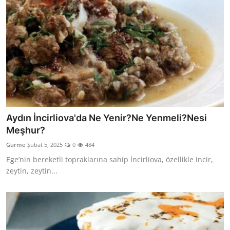
Aydın İncirliova'da Ne Yenir?Ne Yenmeli?Nesi
Meşhur?
Gurme
Şubat 5, 2025
0
484
Ege’nin bereketli topraklarına sahip İncirliova, özellikle incir,
zeytin, zeytin...