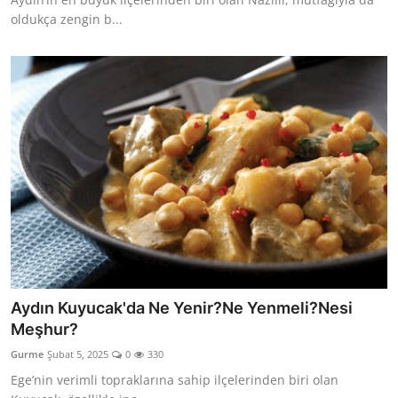
oldukça zengin b...
Aydın Kuyucak'da Ne Yenir?Ne Yenmeli?Nesi
Meşhur?
Gurme
Şubat 5, 2025
0
330
Ege’nin verimli topraklarına sahip ilçelerinden biri olan