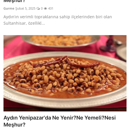
Meşhur?
Kalori & Diyet Rehberi
Gurme
Şubat 5, 2025
0
431
Aydın’ın verimli topraklarına sahip ilçelerinden biri olan
Mutfak Püf Noktaları & İpuçları
Sultanhisar, özellikl...
Mekan & Lezzet Rotaları
Temel Gıda ve Ürün Rehberleri
İçecek Kültürü & Barista
Yöresel Tarifler & Ev Yemekleri
Gıda Güvenliği & Sağlık
İçecek Kültürü & Rehberleri
Popüler Kültür & Mutfak Tarihi
Aydın Yenipazar'da Ne Yenir?Ne Yemeli?Nesi
Mutfak Temizliği & Pratik Bilgiler
Meşhur?