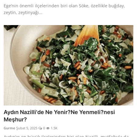
Ege’nin önemli ilçelerinden biri olan Söke, özellikle buğday,
zeytin, zeytinyağı...
Aydın Nazilli'de Ne Yenir?Ne Yenmeli?nesi
Meşhur?
Gurme
Şubat 5, 2025
0
1.5K
Aydın’ın en büyük ilçelerinden biri olan Nazilli, mutfağıyla da