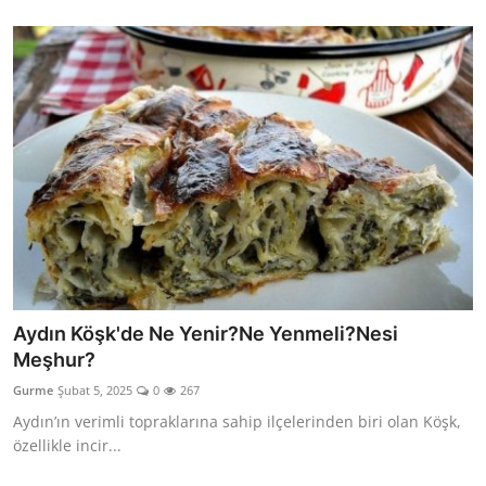
Aydın Köşk'de Ne Yenir?Ne Yenmeli?Nesi
Meşhur?
Gurme
Şubat 5, 2025
0
267
Aydın’ın verimli topraklarına sahip ilçelerinden biri olan Köşk,
özellikle incir...