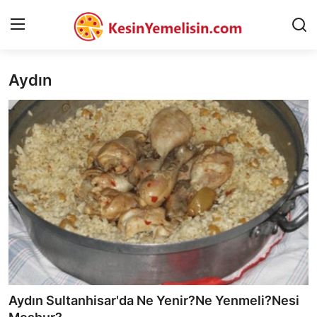
Aydın
AnaSayfa
Gizlilik Sözleşmesi
Rüya Tabirleri
Diyet & Sağlıklı Beslenme
İletişim
Şehirler
Helal Gıda & Dini Hükümler
Aydın Sultanhisar'da Ne Yenir?Ne Yenmeli?Nesi
Gıda Güvenliği & Bilimi