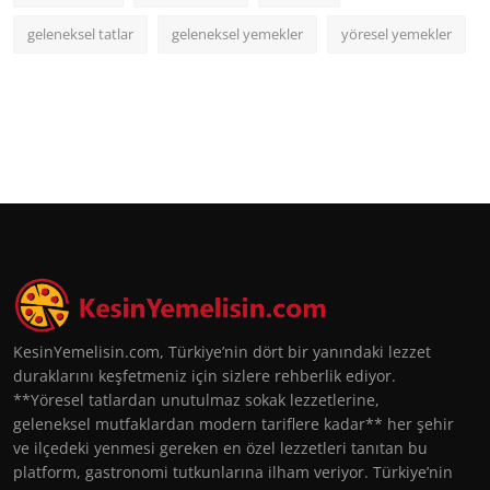
geleneksel tatlar
geleneksel yemekler
yöresel yemekler
KesinYemelisin.com, Türkiye’nin dört bir yanındaki lezzet
duraklarını keşfetmeniz için sizlere rehberlik ediyor.
**Yöresel tatlardan unutulmaz sokak lezzetlerine,
geleneksel mutfaklardan modern tariflere kadar** her şehir
ve ilçedeki yenmesi gereken en özel lezzetleri tanıtan bu
platform, gastronomi tutkunlarına ilham veriyor. Türkiye’nin