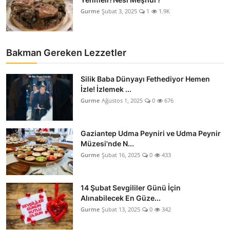
Gurme
Şubat 3, 2025
1
1.9K
Bakman Gereken Lezzetler
Silik Baba Dünyayı Fethediyor Hemen
İzle! İzlemek ...
Gurme
Ağustos 1, 2025
0
676
Gaziantep Udma Peyniri ve Udma Peynir
Müzesi'nde N...
Gurme
Şubat 16, 2025
0
433
14 Şubat Sevgililer Günü İçin
Alınabilecek En Güze...
Gurme
Şubat 13, 2025
0
342