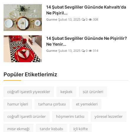
14 Şubat Sevgililer Gününde Kahvaltı'da
Ne Pişiril...
Gurme
Şubat 13, 2025
0
308
14 Şubat Sevgililer Gününde Ne Pişirilir?
Ne Yenir...
Gurme
Şubat 13, 2025
0
314
Popüler Etiketlerimiz
coğrafi işaretli yiyecekler
keşkek
süt ürünleri
hamur işleri
tarhana çorbası
et yemekleri
coğrafi işaretli ürünler
höşmerim tatlısı
yöresel lezzetler
mısır ekmeği
tandır kebabı
içli köfte