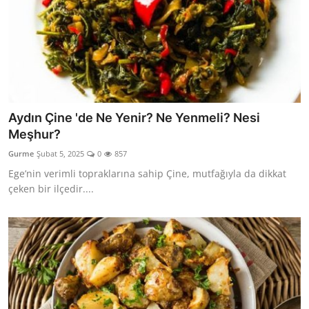
Aydın Çine 'de Ne Yenir? Ne Yenmeli? Nesi
Meşhur?
Gurme
Şubat 5, 2025
0
857
Ege’nin verimli topraklarına sahip Çine, mutfağıyla da dikkat
çeken bir ilçedir....