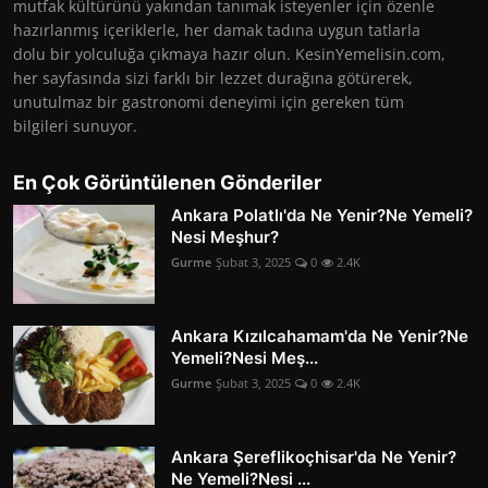
mutfak kültürünü yakından tanımak isteyenler için özenle
hazırlanmış içeriklerle, her damak tadına uygun tatlarla
dolu bir yolculuğa çıkmaya hazır olun. KesinYemelisin.com,
her sayfasında sizi farklı bir lezzet durağına götürerek,
unutulmaz bir gastronomi deneyimi için gereken tüm
bilgileri sunuyor.
En Çok Görüntülenen Gönderiler
Ankara Polatlı'da Ne Yenir?Ne Yemeli?
Nesi Meşhur?
Gurme
Şubat 3, 2025
0
2.4K
Ankara Kızılcahamam'da Ne Yenir?Ne
Yemeli?Nesi Meş...
Gurme
Şubat 3, 2025
0
2.4K
Ankara Şereflikoçhisar'da Ne Yenir?
Ne Yemeli?Nesi ...