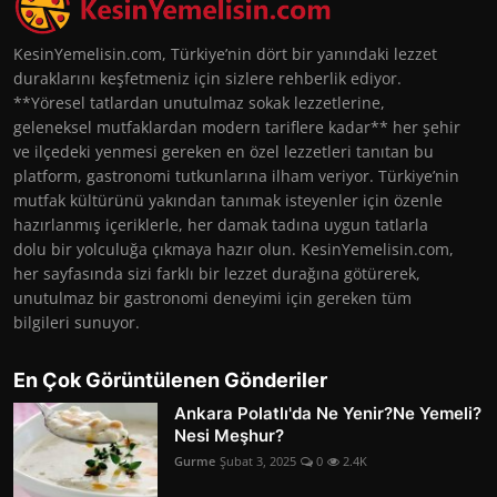
KesinYemelisin.com, Türkiye’nin dört bir yanındaki lezzet
duraklarını keşfetmeniz için sizlere rehberlik ediyor.
**Yöresel tatlardan unutulmaz sokak lezzetlerine,
geleneksel mutfaklardan modern tariflere kadar** her şehir
ve ilçedeki yenmesi gereken en özel lezzetleri tanıtan bu
platform, gastronomi tutkunlarına ilham veriyor. Türkiye’nin
mutfak kültürünü yakından tanımak isteyenler için özenle
hazırlanmış içeriklerle, her damak tadına uygun tatlarla
dolu bir yolculuğa çıkmaya hazır olun. KesinYemelisin.com,
her sayfasında sizi farklı bir lezzet durağına götürerek,
unutulmaz bir gastronomi deneyimi için gereken tüm
bilgileri sunuyor.
En Çok Görüntülenen Gönderiler
Ankara Polatlı'da Ne Yenir?Ne Yemeli?
Nesi Meşhur?
Gurme
Şubat 3, 2025
0
2.4K