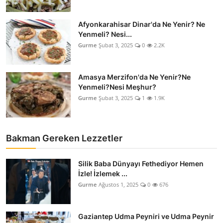
Afyonkarahisar Dinar'da Ne Yenir? Ne
Yenmeli? Nesi...
Gurme
Şubat 3, 2025
0
2.2K
Amasya Merzifon'da Ne Yenir?Ne
Yenmeli?Nesi Meşhur?
Gurme
Şubat 3, 2025
1
1.9K
Bakman Gereken Lezzetler
Silik Baba Dünyayı Fethediyor Hemen
İzle! İzlemek ...
Gurme
Ağustos 1, 2025
0
676
Gaziantep Udma Peyniri ve Udma Peynir