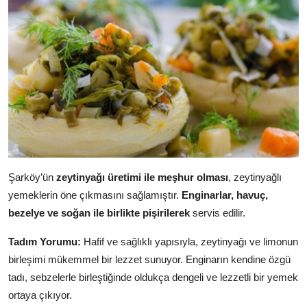
Anne & Bebek Beslenmesi
Mutfak Sırları & Teknikler
Gıda Sözlüğü & Nedir?
Yemek Tarifleri & Menüler
Şarköy’ün
zeytinyağı üretimi ile meşhur olması
, zeytinyağlı
yemeklerin öne çıkmasını sağlamıştır.
Enginarlar, havuç,
bezelye ve soğan ile birlikte pişirilerek
servis edilir.
Tadım Yorumu:
Hafif ve sağlıklı yapısıyla, zeytinyağı ve limonun
birleşimi mükemmel bir lezzet sunuyor. Enginarın kendine özgü
tadı, sebzelerle birleştiğinde oldukça dengeli ve lezzetli bir yemek
ortaya çıkıyor.