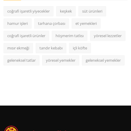
coğrafi işaretli yiyecekler
keşkek
süt ürünleri
hamur işleri
tarhana çorbası
et yemekleri
coğrafi işaretli ürünler
höşmerim tatlısı
yöresel lezzetler
mısır ekmeği
tandır kebabı
içli köfte
geleneksel tatlar
yöresel yemekler
geleneksel yemekler