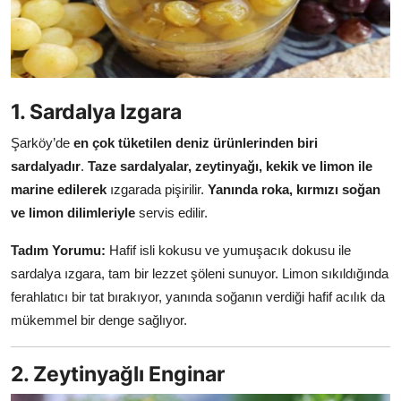
Kalori & Diyet Rehberi
Mutfak Püf Noktaları & İpuçları
Mekan & Lezzet Rotaları
1. Sardalya Izgara
Şarköy’de
en çok tüketilen deniz ürünlerinden biri
Temel Gıda ve Ürün Rehberleri
sardalyadır
.
Taze sardalyalar, zeytinyağı, kekik ve limon ile
İçecek Kültürü & Barista
marine edilerek
ızgarada pişirilir.
Yanında roka, kırmızı soğan
ve limon dilimleriyle
servis edilir.
Yöresel Tarifler & Ev Yemekleri
Tadım Yorumu:
Hafif isli kokusu ve yumuşacık dokusu ile
Gıda Güvenliği & Sağlık
sardalya ızgara, tam bir lezzet şöleni sunuyor. Limon sıkıldığında
ferahlatıcı bir tat bırakıyor, yanında soğanın verdiği hafif acılık da
İçecek Kültürü & Rehberleri
mükemmel bir denge sağlıyor.
Popüler Kültür & Mutfak Tarihi
2. Zeytinyağlı Enginar
Mutfak Temizliği & Pratik Bilgiler