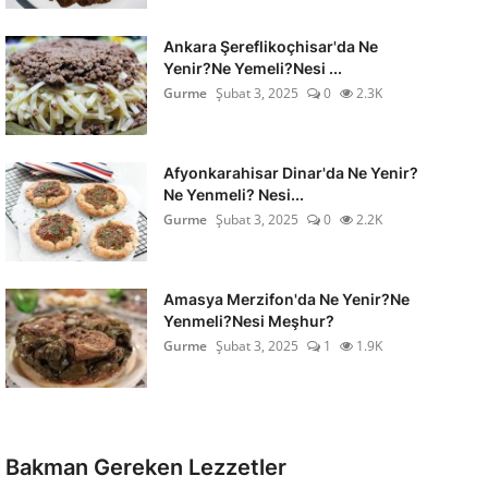
Ankara Şereflikoçhisar'da Ne
Yenir?Ne Yemeli?Nesi ...
Gurme
Şubat 3, 2025
0
2.3K
Afyonkarahisar Dinar'da Ne Yenir?
Ne Yenmeli? Nesi...
Gurme
Şubat 3, 2025
0
2.2K
Amasya Merzifon'da Ne Yenir?Ne
Yenmeli?Nesi Meşhur?
Gurme
Şubat 3, 2025
1
1.9K
Bakman Gereken Lezzetler