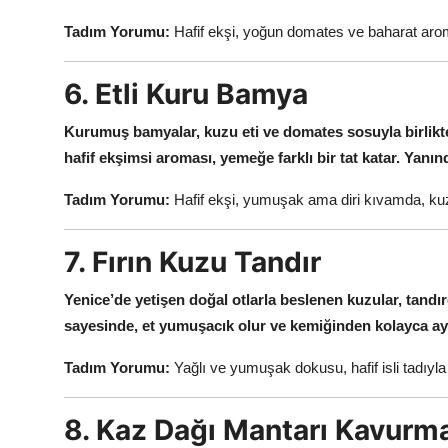
Tadım Yorumu:
Hafif ekşi, yoğun domates ve baharat aroma
6. Etli Kuru Bamya
Kurumuş bamyalar, kuzu eti ve domates sosuyla birlikte 
hafif ekşimsi aroması, yemeğe farklı bir tat katar.
Yanınd
Tadım Yorumu:
Hafif ekşi, yumuşak ama diri kıvamda, kuzu
7. Fırın Kuzu Tandır
Yenice’de yetişen doğal otlarla beslenen kuzular, tandırda
sayesinde, et yumuşacık olur ve kemiğinden kolayca ayrı
Tadım Yorumu:
Yağlı ve yumuşak dokusu, hafif isli tadıyl
8. Kaz Dağı Mantarı Kavurm