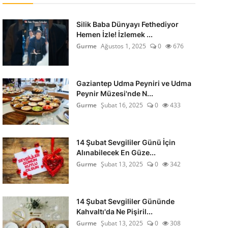
Silik Baba Dünyayı Fethediyor
Hemen İzle! İzlemek ...
Gurme
Ağustos 1, 2025
0
676
Gaziantep Udma Peyniri ve Udma
Peynir Müzesi'nde N...
Gurme
Şubat 16, 2025
0
433
14 Şubat Sevgililer Günü İçin
Alınabilecek En Güze...
Gurme
Şubat 13, 2025
0
342
14 Şubat Sevgililer Gününde
Kahvaltı'da Ne Pişiril...
Gurme
Şubat 13, 2025
0
308