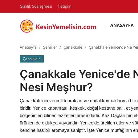
Gizlilik Sözleşmesi
İletişim
ANASAYFA
AnaSayfa
AnaSayfa
Şehirler
Çanakkale
Çanakkale Yenice'de Ne Ye
Gizlilik Sözleşmesi
Çanakkale
Rüya Tabirleri
Çanakkale Yenice'de N
Diyet & Sağlıklı Beslenme
Nesi Meşhur?
İletişim
Çanakkale’nin verimli toprakları ve doğal kaynaklarıyla bil
Şehirler
biridir. Yenice kapaması, keşkek, doğal kestane balı, et y
bölgenin en bilinen lezzetleri arasındadır. Kaz Dağları’nın et
Helal Gıda & Dini Hükümler
ürünleri de oldukça yaygındır. Yenice’de üretilen etler ve sü
kendine has bir aromaya sahiptir. İşte Yenice mutfağının en
Gıda Güvenliği & Bilimi