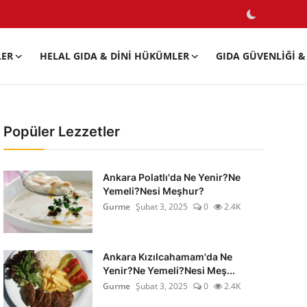
LER
HELAL GIDA & DINI HÜKÜMLER
GIDA GÜVENLIĞI & 
Popüler Lezzetler
Ankara Polatlı'da Ne Yenir?Ne
Yemeli?Nesi Meşhur?
Gurme
Şubat 3, 2025
0
2.4K
Ankara Kızılcahamam'da Ne
Yenir?Ne Yemeli?Nesi Meş...
Gurme
Şubat 3, 2025
0
2.4K