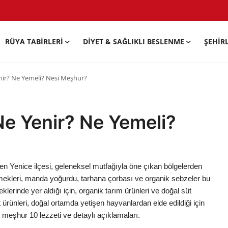
RÜYA TABIRLERI
DIYET & SAĞLIKLI BESLENME
ŞEHIR
nir? Ne Yemeli? Nesi Meşhur?
e Yenir? Ne Yemeli?
inen Yenice ilçesi, geleneksel mutfağıyla öne çıkan bölgelerden
emekleri, manda yoğurdu, tarhana çorbası ve organik sebzeler bu
eklerinde yer aldığı için, organik tarım ürünleri ve doğal süt
t ürünleri, doğal ortamda yetişen hayvanlardan elde edildiği için
 meşhur 10 lezzeti ve detaylı açıklamaları.