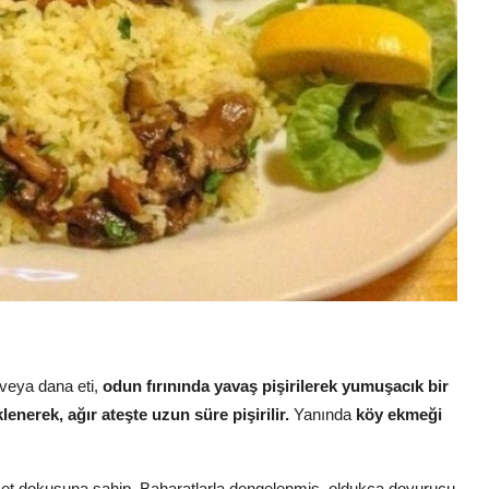
veya dana eti,
odun fırınında yavaş pişirilerek yumuşacık bir
enerek, ağır ateşte uzun süre pişirilir.
Yanında
köy ekmeği
r et dokusuna sahip. Baharatlarla dengelenmiş, oldukça doyurucu