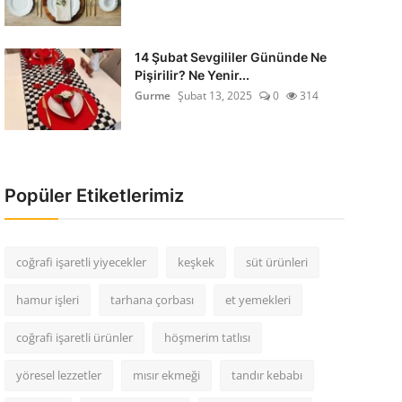
14 Şubat Sevgililer Gününde Ne
Pişirilir? Ne Yenir...
Gurme
Şubat 13, 2025
0
314
Popüler Etiketlerimiz
coğrafi işaretli yiyecekler
keşkek
süt ürünleri
hamur işleri
tarhana çorbası
et yemekleri
coğrafi işaretli ürünler
höşmerim tatlısı
yöresel lezzetler
mısır ekmeği
tandır kebabı