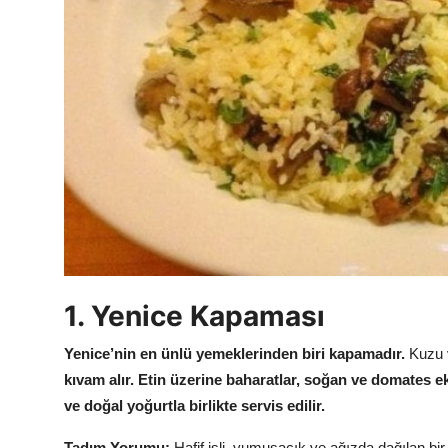
Anne & Bebek Beslenmesi
Mutfak Sırları & Teknikler
Gıda Sözlüğü & Nedir?
Yemek Tarifleri & Menüler
1. Yenice Kapaması
Yenice’nin en ünlü yemeklerinden biri kapamadır.
Kuzu 
kıvam alır.
Etin üzerine baharatlar, soğan ve domates ekl
ve doğal yoğurtla birlikte servis edilir.
Tadım Yorumu:
Hafif isli, yumuşacık ve ağızda dağılan bi