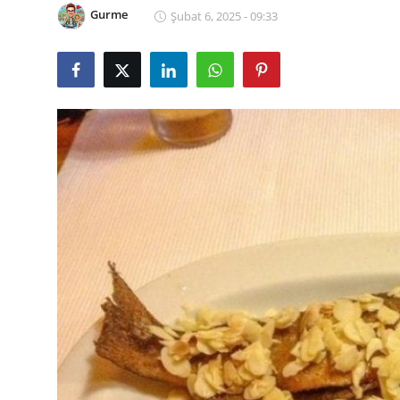
Gurme
Şubat 6, 2025 - 09:33
Kalori & Diyet Rehberi
Mutfak Püf Noktaları & İpuçları
Mekan & Lezzet Rotaları
Temel Gıda ve Ürün Rehberleri
İçecek Kültürü & Barista
Yöresel Tarifler & Ev Yemekleri
Gıda Güvenliği & Sağlık
İçecek Kültürü & Rehberleri
Popüler Kültür & Mutfak Tarihi
Mutfak Temizliği & Pratik Bilgiler