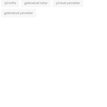
içli köfte
geleneksel tatlar
yöresel yemekler
geleneksel yemekler