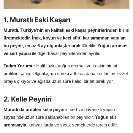
Anne & Bebek Beslenmesi
1. Muratlı Eski Kaşarı
Mutfak Sırları & Teknikler
Muratlı, Türkiye’nin en kaliteli eski kaşar peynirlerinden birini
Gıda Sözlüğü & Nedir?
üretmektedir.
İnek, koyun ve keçi sütü karışımından yapılan
bu peynir, en az 6 ay olgunlaştırılarak
tüketilir.
Yoğun aroması
Yemek Tarifleri & Menüler
ve sert yapısı
ile diğer kaşar peynirlerinden ayrılır.
Tadım Yorumu:
Hafif tuzlu, yoğun aromalı ve keskin bir tat
profiline sahip. Olgunlaşma süresi arttıkça daha keskin bir lezzet
ortaya çıkıyor ve ağızda uzun süre kalıcı bir tat bırakıyor.
2. Kelle Peyniri
Muratlı’da üretilen kelle peyniri
, sert ve dayanıklı yapısı
sayesinde uzun süre saklanabilen bir peynirdir.
Yoğun süt
aromasıyla
, kahvaltılarda ve sıcak yemeklerde tercih edilir.