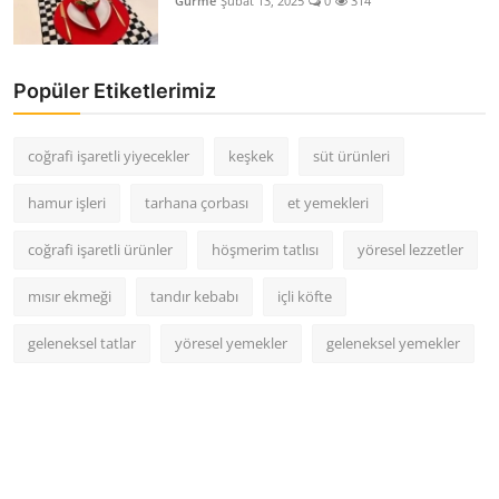
Gurme
Şubat 13, 2025
0
314
Popüler Etiketlerimiz
coğrafi işaretli yiyecekler
keşkek
süt ürünleri
hamur işleri
tarhana çorbası
et yemekleri
coğrafi işaretli ürünler
höşmerim tatlısı
yöresel lezzetler
mısır ekmeği
tandır kebabı
içli köfte
geleneksel tatlar
yöresel yemekler
geleneksel yemekler