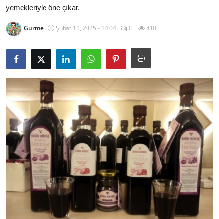
yemekleriyle öne çıkar.
Kalori & Diyet Rehberi
Gurme
Şubat 11, 2025 - 14:04
0
410
Mutfak Püf Noktaları & İpuçları
Mekan & Lezzet Rotaları
Temel Gıda ve Ürün Rehberleri
İçecek Kültürü & Barista
Yöresel Tarifler & Ev Yemekleri
Gıda Güvenliği & Sağlık
İçecek Kültürü & Rehberleri
Popüler Kültür & Mutfak Tarihi
Mutfak Temizliği & Pratik Bilgiler