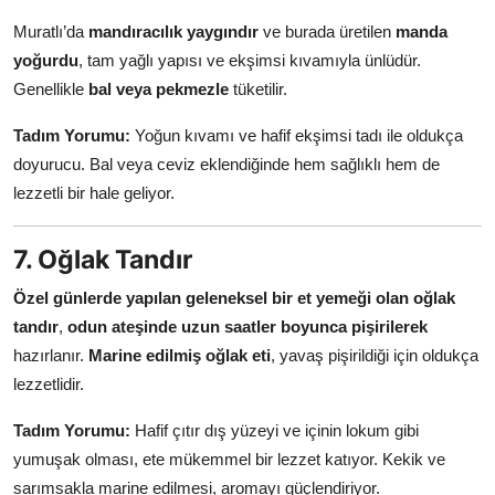
Muratlı’da
mandıracılık yaygındır
ve burada üretilen
manda
yoğurdu
, tam yağlı yapısı ve ekşimsi kıvamıyla ünlüdür.
Genellikle
bal veya pekmezle
tüketilir.
Tadım Yorumu:
Yoğun kıvamı ve hafif ekşimsi tadı ile oldukça
doyurucu. Bal veya ceviz eklendiğinde hem sağlıklı hem de
lezzetli bir hale geliyor.
7. Oğlak Tandır
Özel günlerde yapılan geleneksel bir et yemeği olan oğlak
tandır
,
odun ateşinde uzun saatler boyunca pişirilerek
hazırlanır.
Marine edilmiş oğlak eti
, yavaş pişirildiği için oldukça
lezzetlidir.
Tadım Yorumu:
Hafif çıtır dış yüzeyi ve içinin lokum gibi
yumuşak olması, ete mükemmel bir lezzet katıyor. Kekik ve
sarımsakla marine edilmesi, aromayı güçlendiriyor.