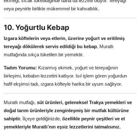
ekmeği, sıcak tüketildiğinde daha da lezzetli oluyor. Tereyağı
veya peynirle birlikte mükemmel bir kahvaltılık.
10. Yoğurtlu Kebap
Izgara köftelerin veya etlerin, üzerine yoğurt ve eritilmiş
tereyağı dökülerek servis edildiği bu kebap
, Muratlı
mutfağında sıkça tüketilen bir yemektir.
Tadım Yorumu:
Kızarmış ekmek, yoğurt ve tereyağının
birleşimi, kebabın lezzetini katlıyor. Isıl işlem gören yoğurdun
hafif ekşimsi tadı, ızgara köfteyle harika bir uyum sağlıyor.
Muratlı mutfağı,
süt ürünleri, geleneksel Trakya yemekleri ve
doğal tarım ürünleriyle zenginleşmiş bir mutfak kültürüne
sahiptir.
İlçeye geldiğinizde,
özellikle peynir çeşitleri ve et
yemekleriyle Muratlı’nın eşsiz lezzetlerini tatmalısınız.