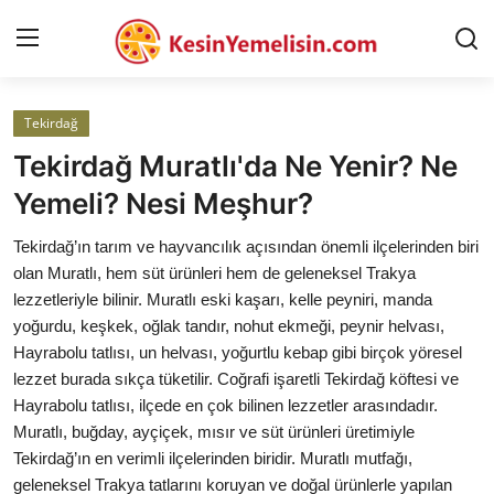
Tekirdağ
AnaSayfa
Tekirdağ Muratlı'da Ne Yenir? Ne
Gizlilik Sözleşmesi
Yemeli? Nesi Meşhur?
Rüya Tabirleri
Tekirdağ’ın tarım ve hayvancılık açısından önemli ilçelerinden biri
olan Muratlı, hem süt ürünleri hem de geleneksel Trakya
Diyet & Sağlıklı Beslenme
lezzetleriyle bilinir. Muratlı eski kaşarı, kelle peyniri, manda
yoğurdu, keşkek, oğlak tandır, nohut ekmeği, peynir helvası,
İletişim
Hayrabolu tatlısı, un helvası, yoğurtlu kebap gibi birçok yöresel
lezzet burada sıkça tüketilir. Coğrafi işaretli Tekirdağ köftesi ve
Şehirler
Hayrabolu tatlısı, ilçede en çok bilinen lezzetler arasındadır.
Helal Gıda & Dini Hükümler
Muratlı, buğday, ayçiçek, mısır ve süt ürünleri üretimiyle
Tekirdağ’ın en verimli ilçelerinden biridir. Muratlı mutfağı,
Gıda Güvenliği & Bilimi
geleneksel Trakya tatlarını koruyan ve doğal ürünlerle yapılan