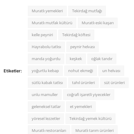
Muratlı yemekleri
Tekirdağ mutfağı
Muratlı mutfak kültürü
Muratlı eski kaşarı
kelle peyniri
Tekirdağ köftesi
Hayrabolu tatlısı
peynir helvası
manda yoğurdu
keşkek
oğlak tandır
yoğurtlu kebap
nohut ekmeği
un helvası
Etiketler:
sütlü kabak tatlısı
tahıl ürünleri
süt ürünleri
unlu mamuller
coğrafi işaretli yiyecekler
geleneksel tatlar
et yemekleri
yöresel lezzetler
Tekirdağ yemek kültürü
Muratlı restoranları
Muratlı tarım ürünleri