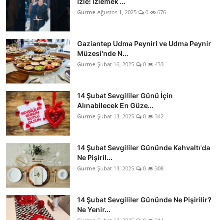
İzle! İzlemek ...
Gurme
Ağustos 1, 2025
0
676
Gaziantep Udma Peyniri ve Udma Peynir
Müzesi'nde N...
Gurme
Şubat 16, 2025
0
433
14 Şubat Sevgililer Günü İçin
Alınabilecek En Güze...
Gurme
Şubat 13, 2025
0
342
14 Şubat Sevgililer Gününde Kahvaltı'da
Ne Pişiril...
Gurme
Şubat 13, 2025
0
308
14 Şubat Sevgililer Gününde Ne Pişirilir?
Ne Yenir...