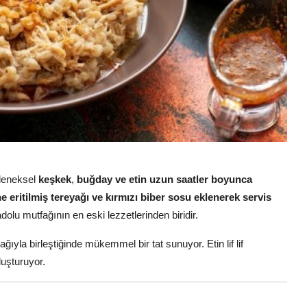
eleneksel
keşkek
,
buğday ve etin uzun saatler boyunca
e eritilmiş tereyağı ve kırmızı biber sosu eklenerek servis
u mutfağının en eski lezzetlerinden biridir.
la birleştiğinde mükemmel bir tat sunuyor. Etin lif lif
luşturuyor.