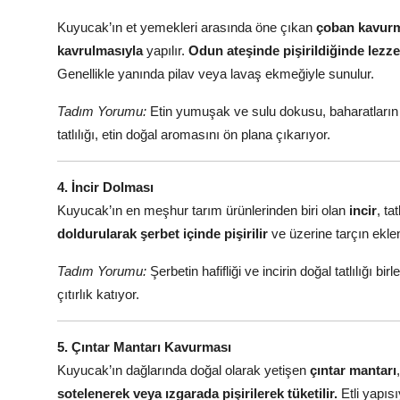
Kuyucak’ın et yemekleri arasında öne çıkan
çoban kavur
kavrulmasıyla
yapılır.
Odun ateşinde pişirildiğinde lezzeti
Genellikle yanında pilav veya lavaş ekmeğiyle sunulur.
Tadım Yorumu:
Etin yumuşak ve sulu dokusu, baharatların 
tatlılığı, etin doğal aromasını ön plana çıkarıyor.
4. İncir Dolması
Kuyucak’ın en meşhur tarım ürünlerinden biri olan
incir
, ta
doldurularak şerbet içinde pişirilir
ve üzerine tarçın eklen
Tadım Yorumu:
Şerbetin hafifliği ve incirin doğal tatlılığı bi
çıtırlık katıyor.
5. Çıntar Mantarı Kavurması
Kuyucak’ın dağlarında doğal olarak yetişen
çıntar mantarı
sotelenerek veya ızgarada pişirilerek tüketilir.
Etli yapıs