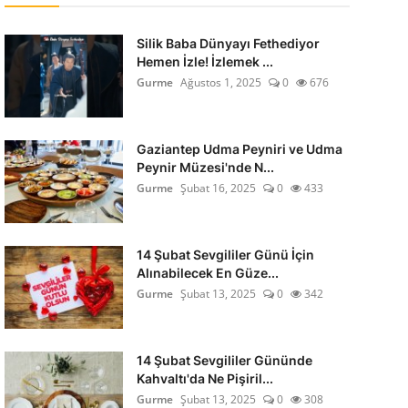
Silik Baba Dünyayı Fethediyor
Hemen İzle! İzlemek ...
Gurme
Ağustos 1, 2025
0
676
Gaziantep Udma Peyniri ve Udma
Peynir Müzesi'nde N...
Gurme
Şubat 16, 2025
0
433
14 Şubat Sevgililer Günü İçin
Alınabilecek En Güze...
Gurme
Şubat 13, 2025
0
342
14 Şubat Sevgililer Gününde
Kahvaltı'da Ne Pişiril...
Gurme
Şubat 13, 2025
0
308