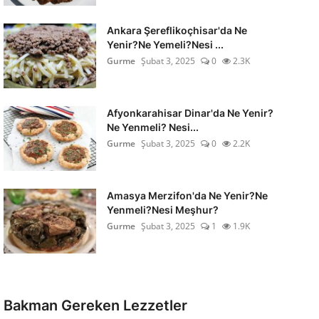
Ankara Şereflikoçhisar'da Ne
Yenir?Ne Yemeli?Nesi ...
Gurme
Şubat 3, 2025
0
2.3K
Afyonkarahisar Dinar'da Ne Yenir?
Ne Yenmeli? Nesi...
Gurme
Şubat 3, 2025
0
2.2K
Amasya Merzifon'da Ne Yenir?Ne
Yenmeli?Nesi Meşhur?
Gurme
Şubat 3, 2025
1
1.9K
Bakman Gereken Lezzetler