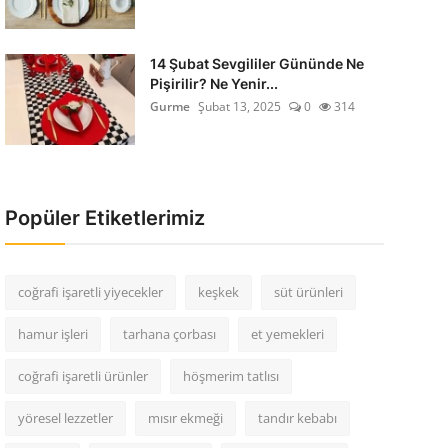
14 Şubat Sevgililer Gününde Ne
Pişirilir? Ne Yenir...
Gurme
Şubat 13, 2025
0
314
Popüler Etiketlerimiz
coğrafi işaretli yiyecekler
keşkek
süt ürünleri
hamur işleri
tarhana çorbası
et yemekleri
coğrafi işaretli ürünler
höşmerim tatlısı
yöresel lezzetler
mısır ekmeği
tandır kebabı