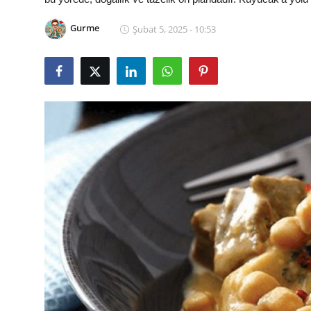
Kalori & Diyet Rehberi
Gurme
Şubat 5, 2025 - 10:53
Mutfak Püf Noktaları & İpuçları
Mekan & Lezzet Rotaları
Temel Gıda ve Ürün Rehberleri
İçecek Kültürü & Barista
Yöresel Tarifler & Ev Yemekleri
Gıda Güvenliği & Sağlık
İçecek Kültürü & Rehberleri
Popüler Kültür & Mutfak Tarihi
Mutfak Temizliği & Pratik Bilgiler