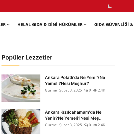
LER
HELAL GIDA & DINI HÜKÜMLER
GIDA GÜVENLIĞI & 
Popüler Lezzetler
Ankara Polatlı'da Ne Yenir?Ne
Yemeli?Nesi Meşhur?
Gurme
Şubat 3, 2025
0
2.4K
Ankara Kızılcahamam'da Ne
Yenir?Ne Yemeli?Nesi Meş...
Gurme
Şubat 3, 2025
0
2.4K