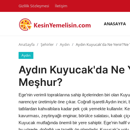
Gizlilik Sözleşmesi
İletişim
ANASAYFA
AnaSayfa
AnaSayfa
Şehirler
Aydın
Aydın Kuyucak'da Ne Yenir?Ne
Gizlilik Sözleşmesi
Aydın
Rüya Tabirleri
Aydın Kuyucak'da Ne 
Diyet & Sağlıklı Beslenme
Meşhur?
İletişim
Ege’nin verimli topraklarına sahip ilçelerinden biri olan Kuyu
Şehirler
narenciye üretimiyle öne çıkar. Coğrafi işaretli Aydın inciri, 
tatlılardan kahvaltılara kadar pek çok yemekte kullanılır. K
Helal Gıda & Dini Hükümler
kavurması, zeytinyağlı enginar, börülce salatası, kabak çiç
Kuyucak mutfağında önemli bir yere sahiptir. Ege’nin hafif v
Gıda Güvenliği & Bilimi
bu yörede, doğallık ve tazelik ön plandadır. Kuyucak’a yolu 