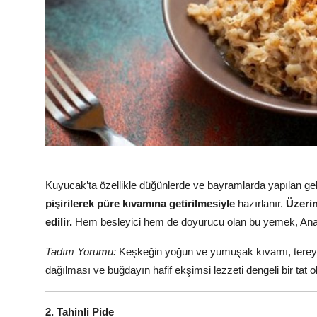
Kuyucak’ta özellikle düğünlerde ve bayramlarda yapılan g
pişirilerek püre kıvamına getirilmesiyle
hazırlanır.
Üzerin
edilir.
Hem besleyici hem de doyurucu olan bu yemek, Anadol
Tadım Yorumu:
Keşkeğin yoğun ve yumuşak kıvamı, tereyağıy
dağılması ve buğdayın hafif ekşimsi lezzeti dengeli bir tat o
2. Tahinli Pide