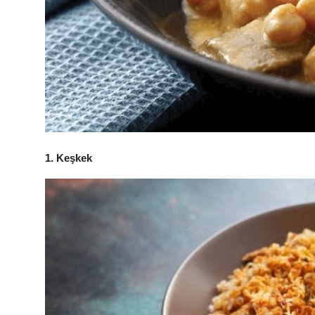
Anne & Bebek Beslenmesi
Mutfak Sırları & Teknikler
Gıda Sözlüğü & Nedir?
Yemek Tarifleri & Menüler
1. Keşkek