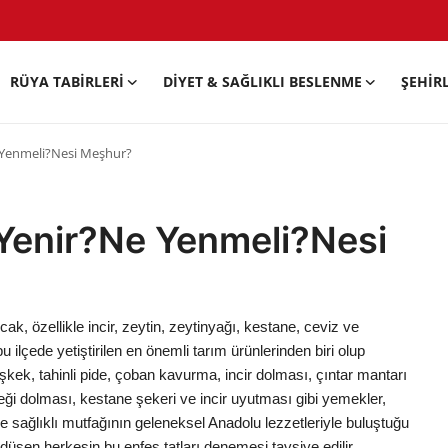
RÜYA TABIRLERI
DIYET & SAĞLIKLI BESLENME
ŞEHIR
 Yenmeli?Nesi Meşhur?
Yenir?Ne Yenmeli?Nesi
cak, özellikle incir, zeytin, zeytinyağı, kestane, ceviz ve
bu ilçede yetiştirilen en önemli tarım ürünlerinden biri olup
eşkek, tahinli pide, çoban kavurma, incir dolması, çıntar mantarı
eği dolması, kestane şekeri ve incir uyutması gibi yemekler,
e sağlıklı mutfağının geleneksel Anadolu lezzetleriyle buluştuğu
düşen herkesin bu enfes tatları denemesi tavsiye edilir.