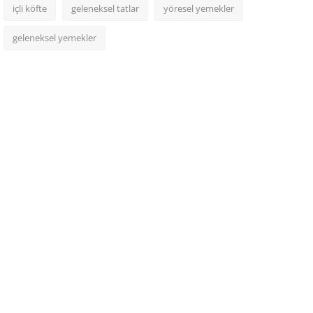
içli köfte
geleneksel tatlar
yöresel yemekler
geleneksel yemekler