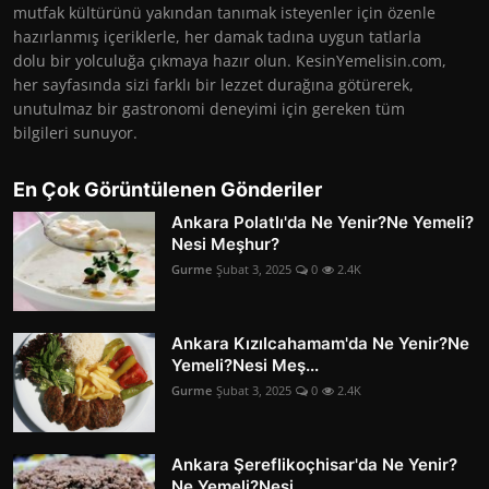
mutfak kültürünü yakından tanımak isteyenler için özenle
hazırlanmış içeriklerle, her damak tadına uygun tatlarla
dolu bir yolculuğa çıkmaya hazır olun. KesinYemelisin.com,
her sayfasında sizi farklı bir lezzet durağına götürerek,
unutulmaz bir gastronomi deneyimi için gereken tüm
bilgileri sunuyor.
En Çok Görüntülenen Gönderiler
Ankara Polatlı'da Ne Yenir?Ne Yemeli?
Nesi Meşhur?
Gurme
Şubat 3, 2025
0
2.4K
Ankara Kızılcahamam'da Ne Yenir?Ne
Yemeli?Nesi Meş...
Gurme
Şubat 3, 2025
0
2.4K
Ankara Şereflikoçhisar'da Ne Yenir?
Ne Yemeli?Nesi ...