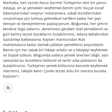
Merhaba, ben Lezzet Avcısı Gurme! Türkiye’nin dört bir yanını
dolaşıp, en iyi yemekleri keşfetmek benim işim! Küçük esnaf
lokantalarından meşhur restoranlara, sokak lezzetlerinden
unutulmaya yüz tutmuş geleneksel tariflere kadar her şeyi
deniyor ve deneyimlerimi paylaşıyorum. Bloğumda, her şehrin
kendine özgü tatlarını, denenmesi gereken özel yemeklerini ve
gizli kalmış lezzet duraklarını bulabilirsiniz. Adana kebabından
Gaziantep baklavasına, Kayseri mantısından Rize
muhlamasına kadar damak çatlatan yemeklerin peşindeyim.
Benim için her tabak bir hikaye anlatır ve o hikayeyi keşfetmek
en büyük tutkum. Blogumda sadece yemek önerileri değil, aynı
zamanda bu lezzetlerin kültürel ve tarihi arka planlarını da
bulabilirsiniz. Türkiye’nin yemek kültürünü benimle keşfetmek
isterseniz, takipte kalın! Çünkü lezzet dolu bir macera burada
başlıyor!✨