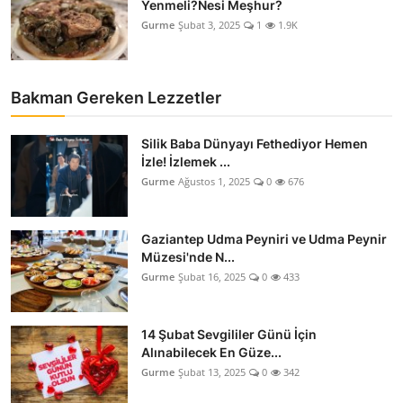
Yenmeli?Nesi Meşhur?
Gurme
Şubat 3, 2025
1
1.9K
Bakman Gereken Lezzetler
Silik Baba Dünyayı Fethediyor Hemen
İzle! İzlemek ...
Gurme
Ağustos 1, 2025
0
676
Gaziantep Udma Peyniri ve Udma Peynir
Müzesi'nde N...
Gurme
Şubat 16, 2025
0
433
14 Şubat Sevgililer Günü İçin
Alınabilecek En Güze...
Gurme
Şubat 13, 2025
0
342