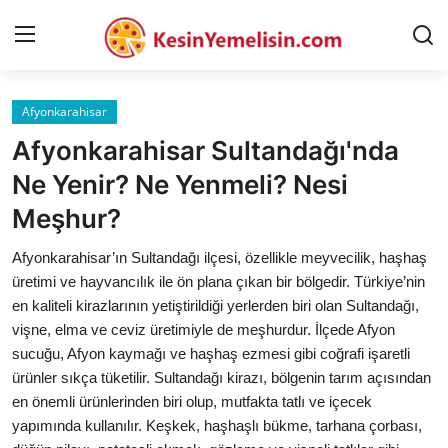
Afyonkarahisar
AnaSayfa
Afyonkarahisar Sultandağı'nda
Gizlilik Sözleşmesi
Ne Yenir? Ne Yenmeli? Nesi
Meşhur?
Rüya Tabirleri
Afyonkarahisar’ın Sultandağı ilçesi, özellikle meyvecilik, haşhaş
Diyet & Sağlıklı Beslenme
üretimi ve hayvancılık ile ön plana çıkan bir bölgedir. Türkiye’nin
İletişim
en kaliteli kirazlarının yetiştirildiği yerlerden biri olan Sultandağı,
vişne, elma ve ceviz üretimiyle de meşhurdur. İlçede Afyon
Şehirler
sucuğu, Afyon kaymağı ve haşhaş ezmesi gibi coğrafi işaretli
ürünler sıkça tüketilir. Sultandağı kirazı, bölgenin tarım açısından
Helal Gıda & Dini Hükümler
en önemli ürünlerinden biri olup, mutfakta tatlı ve içecek
yapımında kullanılır. Keşkek, haşhaşlı bükme, tarhana çorbası,
Gıda Güvenliği & Bilimi