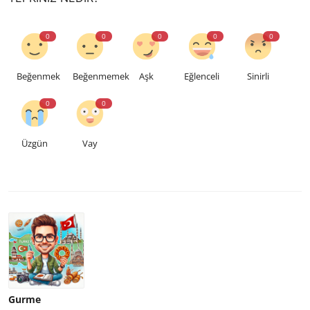
0
0
0
0
0
Beğenmek
Beğenmemek
Aşk
Eğlenceli
Sinirli
0
0
Üzgün
Vay
Gurme