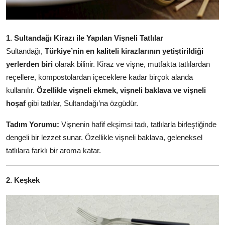
Anne & Bebek Beslenmesi
Mutfak Sırları & Teknikler
1. Sultandağı Kirazı ile Yapılan Vişneli Tatlılar
Sultandağı,
Türkiye’nin en kaliteli kirazlarının yetiştirildiği
Gıda Sözlüğü & Nedir?
yerlerden biri
olarak bilinir. Kiraz ve vişne, mutfakta tatlılardan
reçellere, kompostolardan içeceklere kadar birçok alanda
Yemek Tarifleri & Menüler
kullanılır.
Özellikle vişneli ekmek, vişneli baklava ve vişneli
hoşaf
gibi tatlılar, Sultandağı’na özgüdür.
Tadım Yorumu:
Vişnenin hafif ekşimsi tadı, tatlılarla birleştiğinde
dengeli bir lezzet sunar. Özellikle vişneli baklava, geleneksel
tatlılara farklı bir aroma katar.
2. Keşkek