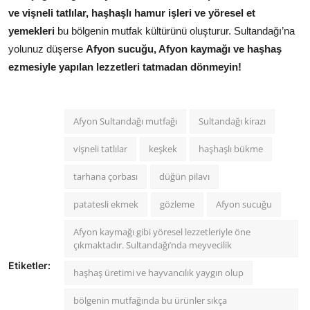
ve vişneli tatlılar, haşhaşlı hamur işleri ve yöresel et
yemekleri
bu bölgenin mutfak kültürünü oluşturur. Sultandağı’na
yolunuz düşerse
Afyon sucuğu, Afyon kaymağı ve haşhaş
ezmesiyle yapılan lezzetleri tatmadan dönmeyin!
Afyon Sultandağı mutfağı
Sultandağı kirazı
vişneli tatlılar
keşkek
haşhaşlı bükme
tarhana çorbası
düğün pilavı
patatesli ekmek
gözleme
Afyon sucuğu
Afyon kaymağı gibi yöresel lezzetleriyle öne
çıkmaktadır. Sultandağı’nda meyvecilik
Etiketler:
haşhaş üretimi ve hayvancılık yaygın olup
bölgenin mutfağında bu ürünler sıkça