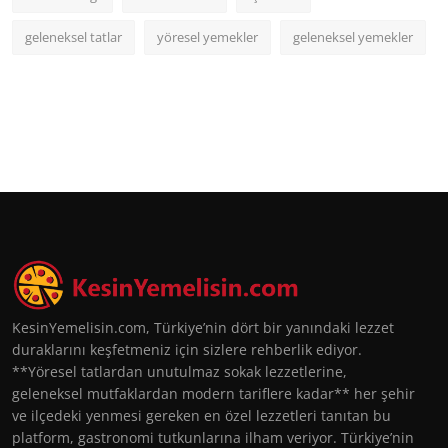
geleneksel tatlar
yöresel yemekler
geleneksel yemekler
KesinYemelisin.com, Türkiye’nin dört bir yanındaki lezzet
duraklarını keşfetmeniz için sizlere rehberlik ediyor.
**Yöresel tatlardan unutulmaz sokak lezzetlerine,
geleneksel mutfaklardan modern tariflere kadar** her şehir
ve ilçedeki yenmesi gereken en özel lezzetleri tanıtan bu
platform, gastronomi tutkunlarına ilham veriyor. Türkiye’nin