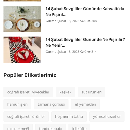
14 Şubat Sevgililer Gününde Kahvaltı'da
Ne Pişiril...
Gurme
Şubat 13, 2025
0
308
14 Şubat Sevgililer Gününde Ne Pişirilir?
Ne Yenir...
Gurme
Şubat 13, 2025
0
314
Popüler Etiketlerimiz
coğrafi işaretli yiyecekler
keşkek
süt ürünleri
hamur işleri
tarhana çorbası
et yemekleri
coğrafi işaretli ürünler
höşmerim tatlısı
yöresel lezzetler
mısır ekmeği
tandır kebabı
içli köfte