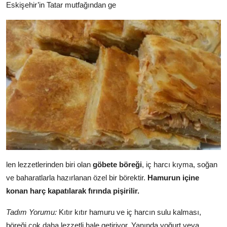
Eskişehir’in Tatar mutfağından ge
len lezzetlerinden biri olan
göbete böreği
, iç harcı kıyma, soğan
ve baharatlarla hazırlanan özel bir börektir.
Hamurun içine
konan harç kapatılarak fırında pişirilir.
Tadım Yorumu:
Kıtır kıtır hamuru ve iç harcın sulu kalması,
böreği çok daha lezzetli hale getiriyor. Yanında yoğurt veya