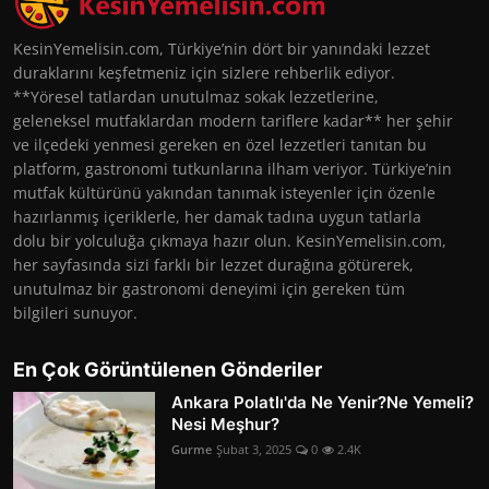
KesinYemelisin.com, Türkiye’nin dört bir yanındaki lezzet
duraklarını keşfetmeniz için sizlere rehberlik ediyor.
**Yöresel tatlardan unutulmaz sokak lezzetlerine,
geleneksel mutfaklardan modern tariflere kadar** her şehir
ve ilçedeki yenmesi gereken en özel lezzetleri tanıtan bu
platform, gastronomi tutkunlarına ilham veriyor. Türkiye’nin
mutfak kültürünü yakından tanımak isteyenler için özenle
hazırlanmış içeriklerle, her damak tadına uygun tatlarla
dolu bir yolculuğa çıkmaya hazır olun. KesinYemelisin.com,
her sayfasında sizi farklı bir lezzet durağına götürerek,
unutulmaz bir gastronomi deneyimi için gereken tüm
bilgileri sunuyor.
En Çok Görüntülenen Gönderiler
Ankara Polatlı'da Ne Yenir?Ne Yemeli?
Nesi Meşhur?
Gurme
Şubat 3, 2025
0
2.4K