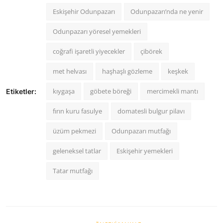
Eskişehir Odunpazarı
Odunpazarı’nda ne yenir
Odunpazarı yöresel yemekleri
coğrafi işaretli yiyecekler
çibörek
met helvası
haşhaşlı gözleme
keşkek
kıygaşa
göbete böreği
mercimekli mantı
Etiketler:
fırın kuru fasulye
domatesli bulgur pilavı
üzüm pekmezi
Odunpazarı mutfağı
geleneksel tatlar
Eskişehir yemekleri
Tatar mutfağı