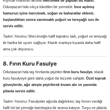
Kıymalı mantının aksine
mercimek ile yapılan bu mantı
,
Odunpazarı’nda sıkça tüketilen bir yemektir.
İnce açılmış
hamurun içine mercimek, soğan ve baharatlar eklenir,
haşlandıktan sonra sarımsaklı yoğurt ve tereyağlı sos ile
servis edilir.
Tadım Yorumu:
Mercimeğin hafif topraksı tadı, yoğurt ve tereyağı
ile harika bir uyum sağlıyor. Klasik mantıya kıyasla daha hafif
ama çok doyurucu.
8. Fırın Kuru Fasulye
Odunpazarı’nda taş fırınlarda pişirilen
fırın kuru fasulye
, klasik
kuru fasulyeye göre daha yoğun bir lezzete sahiptir.
Özel toprak
güveçlerde, ağır ateşte pişirilerek kıvam alır ve yanında
pilavla servis edilir.
Tadım Yorumu:
Fasulyeler ağızda dağılırken, taş fırının verdiği
hafif isli tat yemeğe bambaşka bir aroma katıyor. Turşu ve pilavla