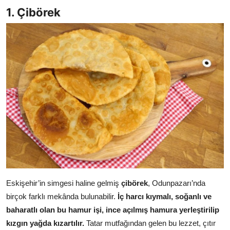
1. Çibörek
Anne & Bebek Beslenmesi
Mutfak Sırları & Teknikler
Gıda Sözlüğü & Nedir?
Yemek Tarifleri & Menüler
Eskişehir’in simgesi haline gelmiş
çibörek
, Odunpazarı’nda
birçok farklı mekânda bulunabilir.
İç harcı kıymalı, soğanlı ve
baharatlı olan bu hamur işi, ince açılmış hamura yerleştirilip
kızgın yağda kızartılır.
Tatar mutfağından gelen bu lezzet, çıtır