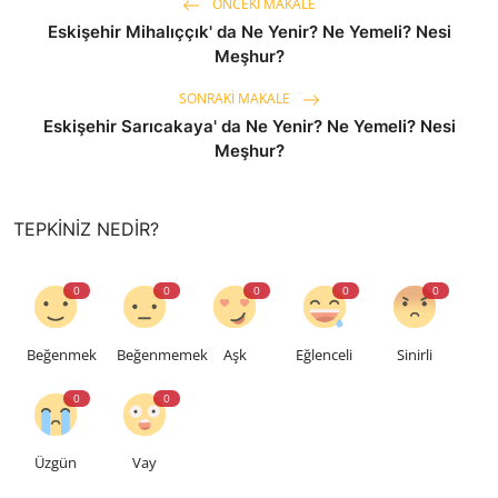
ÖNCEKI MAKALE
Eskişehir Mihalıççık' da Ne Yenir? Ne Yemeli? Nesi
Meşhur?
SONRAKI MAKALE
Eskişehir Sarıcakaya' da Ne Yenir? Ne Yemeli? Nesi
Meşhur?
TEPKINIZ NEDIR?
0
0
0
0
0
Beğenmek
Beğenmemek
Aşk
Eğlenceli
Sinirli
0
0
Üzgün
Vay