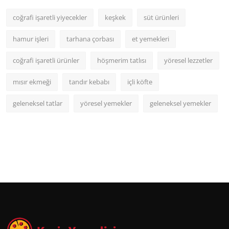
coğrafi işaretli yiyecekler
keşkek
süt ürünleri
hamur işleri
tarhana çorbası
et yemekleri
coğrafi işaretli ürünler
höşmerim tatlısı
yöresel lezzetler
mısır ekmeği
tandır kebabı
içli köfte
geleneksel tatlar
yöresel yemekler
geleneksel yemekler