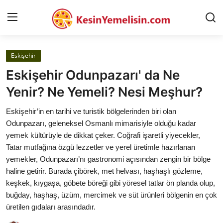
Eskişehir
AnaSayfa
Eskişehir Odunpazarı' da Ne
Gizlilik Sözleşmesi
Yenir? Ne Yemeli? Nesi Meşhur?
Rüya Tabirleri
Eskişehir’in en tarihi ve turistik bölgelerinden biri olan
Odunpazarı, geleneksel Osmanlı mimarisiyle olduğu kadar
Diyet & Sağlıklı Beslenme
yemek kültürüyle de dikkat çeker. Coğrafi işaretli yiyecekler,
Tatar mutfağına özgü lezzetler ve yerel üretimle hazırlanan
İletişim
yemekler, Odunpazarı’nı gastronomi açısından zengin bir bölge
haline getirir. Burada çibörek, met helvası, haşhaşlı gözleme,
Şehirler
keşkek, kıygaşa, göbete böreği gibi yöresel tatlar ön planda olup,
Helal Gıda & Dini Hükümler
buğday, haşhaş, üzüm, mercimek ve süt ürünleri bölgenin en çok
üretilen gıdaları arasındadır.
Gıda Güvenliği & Bilimi