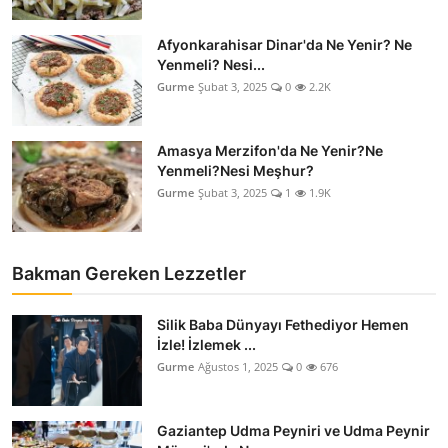
Afyonkarahisar Dinar'da Ne Yenir? Ne
Yenmeli? Nesi...
Gurme
Şubat 3, 2025
0
2.2K
Amasya Merzifon'da Ne Yenir?Ne
Yenmeli?Nesi Meşhur?
Gurme
Şubat 3, 2025
1
1.9K
Bakman Gereken Lezzetler
Silik Baba Dünyayı Fethediyor Hemen
İzle! İzlemek ...
Gurme
Ağustos 1, 2025
0
676
Gaziantep Udma Peyniri ve Udma Peynir