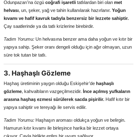
Odunpazarı’na özgü
coğrafi işaretli
tatlılardan biri olan
met
helvası
, un, şeker, yağ ve tahin kullanılarak hazırlanır.
Yoğun
kıvamı ve hafif kavruk tadıyla benzersiz bir lezzete sahiptir.
Çay saatlerinde ya da tatlı krizlerine birebirdir.
Tadım Yorumu:
Un helvasına benzer ama daha yoğun ve kıtır bir
yapıya sahip. Şeker oranı dengeli olduğu için ağır olmayan, uzun
süre tok tutan bir tatlı.
3. Haşhaşlı Gözleme
Haşhaş üretiminin yaygın olduğu Eskişehir’de
haşhaşlı
gözleme
, kahvaltıların vazgeçilmezidir.
İnce açılmış yufkaların
arasına haşhaş ezmesi sürülerek sacda pişirilir.
Hafif kıtır bir
yapıya sahiptir ve tereyağı ile servis edilir.
Tadım Yorumu:
Haşhaşın aroması oldukça yoğun ve belirgin.
Hamurun kıtır kıvamı ile birleşince harika bir lezzet ortaya
çıkıyor. Çayla birlikte enfes bir uyum sağlıyor.