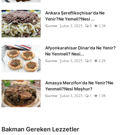
Ankara Şereflikoçhisar'da Ne
Yenir?Ne Yemeli?Nesi ...
Gurme
Şubat 3, 2025
0
2.3K
Afyonkarahisar Dinar'da Ne Yenir?
Ne Yenmeli? Nesi...
Gurme
Şubat 3, 2025
0
2.2K
Amasya Merzifon'da Ne Yenir?Ne
Yenmeli?Nesi Meşhur?
Gurme
Şubat 3, 2025
1
1.9K
Bakman Gereken Lezzetler