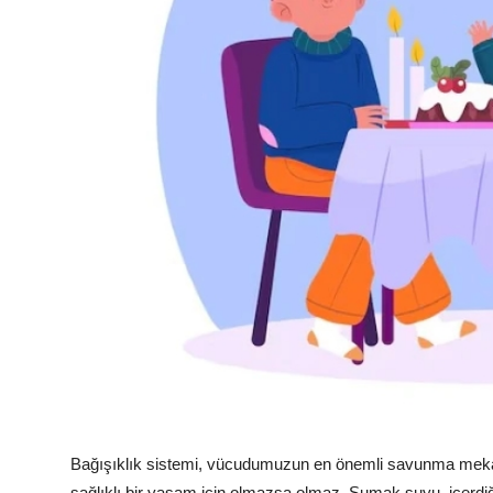
Bağışıklık sistemi, vücudumuzun en önemli savunma mekan
sağlıklı bir yaşam için olmazsa olmaz. Sumak suyu, içerdiği