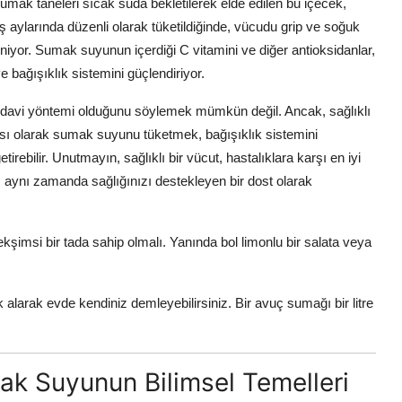
mak taneleri sıcak suda bekletilerek elde edilen bu içecek,
kış aylarında düzenli olarak tüketildiğinde, vücudu grip ve soğuk
biliniyor. Sumak suyunun içerdiği C vitamini ve diğer antioksidanlar,
e bağışıklık sistemini güçlendiriyor.
tedavi yöntemi olduğunu söylemek mümkün değil. Ancak, sağlıklı
ası olarak sumak suyunu tüketmek, bağışıklık sistemini
irebilir. Unutmayın, sağlıklı bir vücut, hastalıklara karşı en iyi
aynı zamanda sağlığınızı destekleyen bir dost olarak
şimsi bir tada sahip olmalı. Yanında bol limonlu bir salata veya
alarak evde kendiniz demleyebilirsiniz. Bir avuç sumağı bir litre
ak Suyunun Bilimsel Temelleri