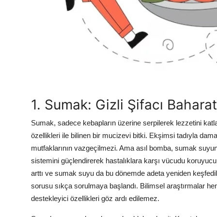
Anne & Bebek Beslenmesi
Mutfak Sırları & Teknikler
Gıda Sözlüğü & Nedir?
Yemek Tarifleri & Menüler
1. Sumak: Gizli Şifacı Bahara
Sumak, sadece kebapların üzerine serpilerek lezzetini katlay
özellikleri ile bilinen bir mucizevi bitki. Ekşimsi tadıyla d
mutfaklarının vazgeçilmezi. Ama asıl bomba, sumak suyunu
sistemini güçlendirerek hastalıklara karşı vücudu koruyucu et
arttı ve sumak suyu da bu dönemde adeta yeniden keşfedild
sorusu sıkça sorulmaya başlandı. Bilimsel araştırmalar he
destekleyici özellikleri göz ardı edilemez.