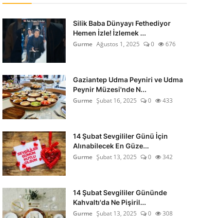
Silik Baba Dünyayı Fethediyor
Hemen İzle! İzlemek ...
Gurme
Ağustos 1, 2025
0
676
Gaziantep Udma Peyniri ve Udma
Peynir Müzesi'nde N...
Gurme
Şubat 16, 2025
0
433
14 Şubat Sevgililer Günü İçin
Alınabilecek En Güze...
Gurme
Şubat 13, 2025
0
342
14 Şubat Sevgililer Gününde
Kahvaltı'da Ne Pişiril...
Gurme
Şubat 13, 2025
0
308