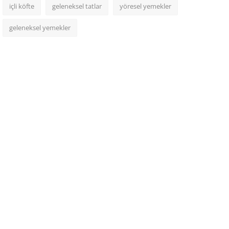
içli köfte
geleneksel tatlar
yöresel yemekler
geleneksel yemekler