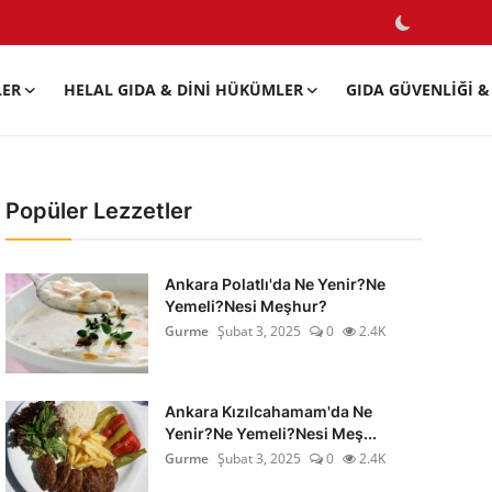
LER
HELAL GIDA & DINI HÜKÜMLER
GIDA GÜVENLIĞI & 
Popüler Lezzetler
Ankara Polatlı'da Ne Yenir?Ne
Yemeli?Nesi Meşhur?
Gurme
Şubat 3, 2025
0
2.4K
Ankara Kızılcahamam'da Ne
Yenir?Ne Yemeli?Nesi Meş...
Gurme
Şubat 3, 2025
0
2.4K