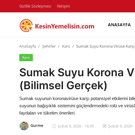
Gizlilik Sözleşmesi
İletişim
ANASAYFA
AnaSayfa
AnaSayfa
Şehirler
Kars
Sumak Suyu Korona Virüse Karşı 
Gizlilik Sözleşmesi
Kars
Rüya Tabirleri
Sumak Suyu Korona Vi
Diyet & Sağlıklı Beslenme
(Bilimsel Gerçek)
İletişim
Sumak suyunun koronavirüse karşı potansiyel etkilerini bilim
Şehirler
suyunun bağışıklık sistemini güçlendirmedeki rolü ve virüsl
faydaları ve tüketim önerileri.
Helal Gıda & Dini Hükümler
Gurme
Şubat 9, 2026 - 16:35
Şubat 9, 2026 -
Gıda Güvenliği & Bilimi