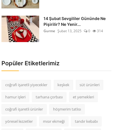
14 Şubat Sevgililer Gününde Ne
Pişirilir? Ne Yenir...
Gurme
Şubat 13, 2025
0
314
Popüler Etiketlerimiz
coğrafi işaretli yiyecekler
keşkek
süt ürünleri
hamur işleri
tarhana çorbası
et yemekleri
coğrafi işaretli ürünler
höşmerim tatlısı
yöresel lezzetler
mısır ekmeği
tandır kebabı