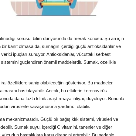
olmadığı sorusu, bilim dünyasında da merak konusu. Şu an için
bir kanıt olmasa da, sumağın içerdiği güçlü antioksidanlar ve
verici ipuçları sunuyor. Antioksidanlar, vücuttaki serbest
 sistemini güçlendiren önemli maddelerdir. Sumak, özellikle
viral özelliklere sahip olabileceğini gösteriyor. Bu maddeler,
oğalmasını baskılayabilir. Ancak, bu etkilerin koronavirüs
 konuda daha fazla klinik araştırmaya ihtiyaç duyuluyor. Bununla
ücudun virüslerle savaşmasına yardımcı olabilir.
a mekanizmasıdır. Güçlü bir bağışıklık sistemi, virüsleri ve
edebilir. Sumak suyu, içerdiği C vitamini, tanenler ve diğer
vücudun hastalıklara karşı direncini artırabilir. Bu nedenle,