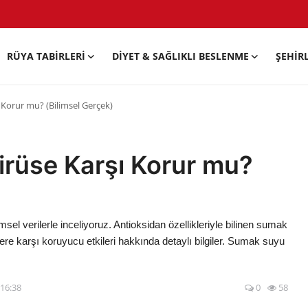
RÜYA TABIRLERI
DIYET & SAĞLIKLI BESLENME
ŞEHIR
Korur mu? (Bilimsel Gerçek)
rüse Karşı Korur mu?
sel verilerle inceliyoruz. Antioksidan özellikleriyle bilinen sumak
ere karşı koruyucu etkileri hakkında detaylı bilgiler. Sumak suyu
 16:38
0
58