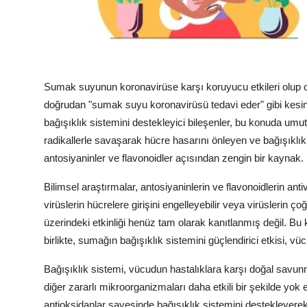
Sumak suyunun koronavirüse karşı koruyucu etkileri olup 
doğrudan "sumak suyu koronavirüsü tedavi eder" gibi kesin 
bağışıklık sistemini destekleyici bileşenler, bu konuda umut 
radikallerle savaşarak hücre hasarını önleyen ve bağışıklık
antosiyaninler ve flavonoidler açısından zengin bir kaynak.
Bilimsel araştırmalar, antosiyaninlerin ve flavonoidlerin anti
virüslerin hücrelere girişini engelleyebilir veya virüslerin ç
üzerindeki etkinliği henüz tam olarak kanıtlanmış değil. Bu
birlikte, sumağın bağışıklık sistemini güçlendirici etkisi, v
Bağışıklık sistemi, vücudun hastalıklara karşı doğal savunm
diğer zararlı mikroorganizmaları daha etkili bir şekilde yok 
antioksidanlar sayesinde bağışıklık sistemini destekleyerek 