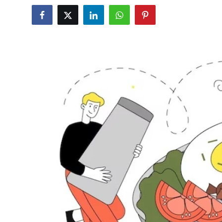
Kalori & Diyet Rehberi
Mutfak Püf Noktaları & İpuçları
Mekan & Lezzet Rotaları
Temel Gıda ve Ürün Rehberleri
İçecek Kültürü & Barista
Yöresel Tarifler & Ev Yemekleri
Gıda Güvenliği & Sağlık
İçecek Kültürü & Rehberleri
Popüler Kültür & Mutfak Tarihi
Mutfak Temizliği & Pratik Bilgiler