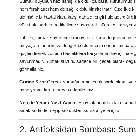
Sumak suyunun hazırlanışı da oldukça basit. Kurutulmuş su
hem ferahlatıcı hem de sağlık dolu bir alternatif. Özellikle 
algınlığı gibi hastalıklara karşı daha dirençli hale getirdiği 
vücuttaki serbest radikallerle savaşarak hücreleri koruyor v
Tabii ki, sumak suyunun koronavirüse karşı doğrudan bir 
bir yaşam tarzının ve dengeli beslenmenin önemli bir parç
güçlendirerek vücudu hastalıklara karşı daha dirençli hale get
savunmadır. Sumak suyunu sadece bir içecek olarak değil, 
görmelisiniz.
Gurme Sırrı:
Gerçek sumağın rengi canlı bordo olmalı ve ek
nane yaprakları ile servis edebilirsiniz.
Nerede Yenir / Nasıl Yapılır:
En iyi aktarlardan taze sumak 
sıcak suda demleyip süzdükten sonra afiyetle için.
2. Antioksidan Bombası: Sum