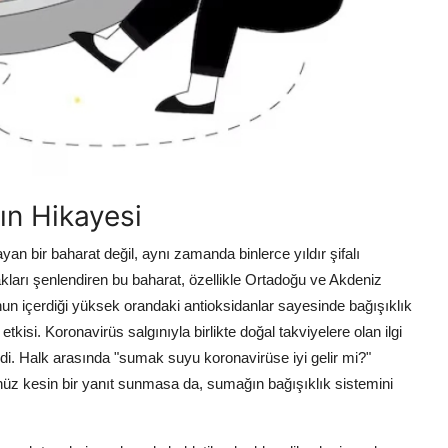
tın Hikayesi
an bir baharat değil, aynı zamanda binlerce yıldır şifalı
amakları şenlendiren bu baharat, özellikle Ortadoğu ve Akdeniz
n içerdiği yüksek orandaki antioksidanlar sayesinde bağışıklık
kisi. Koronavirüs salgınıyla birlikte doğal takviyelere olan ilgi
i. Halk arasında "sumak suyu koronavirüse iyi gelir mi?"
nüz kesin bir yanıt sunmasa da, sumağın bağışıklık sistemini