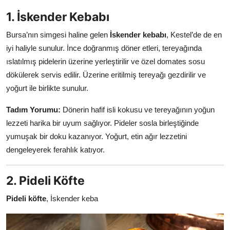
Anne & Bebek Beslenmesi
1. İskender Kebabı
Mutfak Sırları & Teknikler
Bursa’nın simgesi haline gelen
İskender kebabı
, Kestel’de de en
iyi haliyle sunulur. İnce doğranmış döner etleri, tereyağında
Gıda Sözlüğü & Nedir?
ıslatılmış pidelerin üzerine yerleştirilir ve özel domates sosu
dökülerek servis edilir. Üzerine eritilmiş tereyağı gezdirilir ve
Yemek Tarifleri & Menüler
yoğurt ile birlikte sunulur.
Tadım Yorumu:
Dönerin hafif isli kokusu ve tereyağının yoğun
lezzeti harika bir uyum sağlıyor. Pideler sosla birleştiğinde
yumuşak bir doku kazanıyor. Yoğurt, etin ağır lezzetini
dengeleyerek ferahlık katıyor.
2. Pideli Köfte
Pideli köfte
, İskender keba