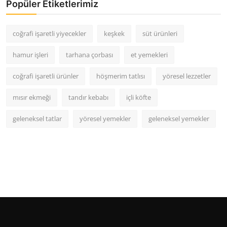
Popüler Etiketlerimiz
coğrafi işaretli yiyecekler
keşkek
süt ürünleri
hamur işleri
tarhana çorbası
et yemekleri
coğrafi işaretli ürünler
höşmerim tatlısı
yöresel lezzetler
mısır ekmeği
tandır kebabı
içli köfte
geleneksel tatlar
yöresel yemekler
geleneksel yemekler