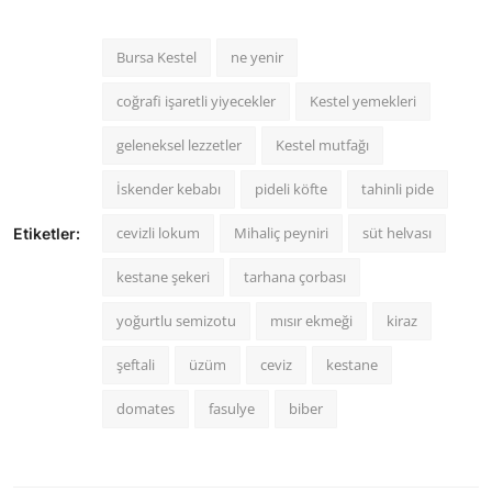
Bursa Kestel
ne yenir
coğrafi işaretli yiyecekler
Kestel yemekleri
geleneksel lezzetler
Kestel mutfağı
İskender kebabı
pideli köfte
tahinli pide
cevizli lokum
Mihaliç peyniri
süt helvası
Etiketler:
kestane şekeri
tarhana çorbası
yoğurtlu semizotu
mısır ekmeği
kiraz
şeftali
üzüm
ceviz
kestane
domates
fasulye
biber