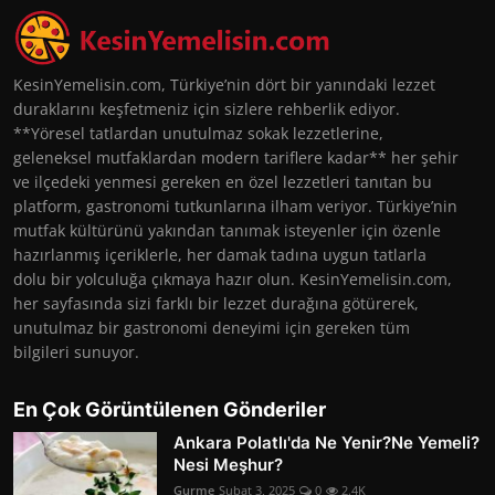
KesinYemelisin.com, Türkiye’nin dört bir yanındaki lezzet
duraklarını keşfetmeniz için sizlere rehberlik ediyor.
**Yöresel tatlardan unutulmaz sokak lezzetlerine,
geleneksel mutfaklardan modern tariflere kadar** her şehir
ve ilçedeki yenmesi gereken en özel lezzetleri tanıtan bu
platform, gastronomi tutkunlarına ilham veriyor. Türkiye’nin
mutfak kültürünü yakından tanımak isteyenler için özenle
hazırlanmış içeriklerle, her damak tadına uygun tatlarla
dolu bir yolculuğa çıkmaya hazır olun. KesinYemelisin.com,
her sayfasında sizi farklı bir lezzet durağına götürerek,
unutulmaz bir gastronomi deneyimi için gereken tüm
bilgileri sunuyor.
En Çok Görüntülenen Gönderiler
Ankara Polatlı'da Ne Yenir?Ne Yemeli?
Nesi Meşhur?
Gurme
Şubat 3, 2025
0
2.4K