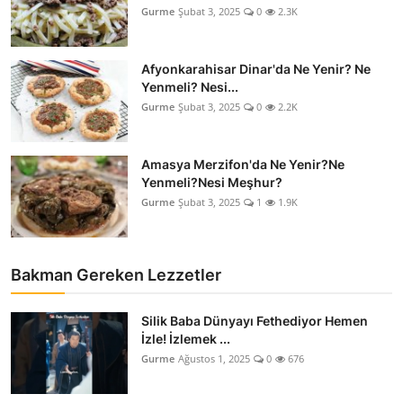
Gurme
Şubat 3, 2025
0
2.3K
Afyonkarahisar Dinar'da Ne Yenir? Ne
Yenmeli? Nesi...
Gurme
Şubat 3, 2025
0
2.2K
Amasya Merzifon'da Ne Yenir?Ne
Yenmeli?Nesi Meşhur?
Gurme
Şubat 3, 2025
1
1.9K
Bakman Gereken Lezzetler
Silik Baba Dünyayı Fethediyor Hemen
İzle! İzlemek ...
Gurme
Ağustos 1, 2025
0
676