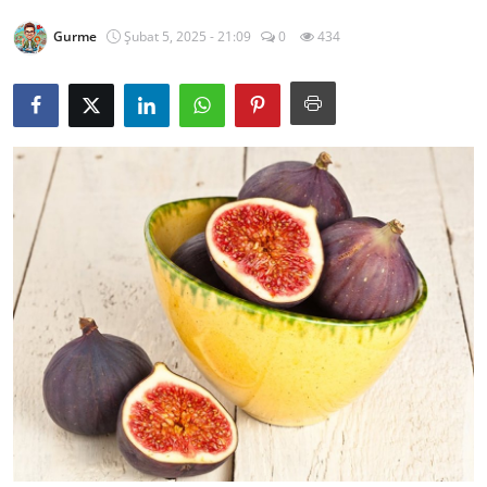
Kalori & Diyet Rehberi
Gurme
Şubat 5, 2025 - 21:09
0
434
Mutfak Püf Noktaları & İpuçları
Mekan & Lezzet Rotaları
Temel Gıda ve Ürün Rehberleri
İçecek Kültürü & Barista
Yöresel Tarifler & Ev Yemekleri
Gıda Güvenliği & Sağlık
İçecek Kültürü & Rehberleri
Popüler Kültür & Mutfak Tarihi
Mutfak Temizliği & Pratik Bilgiler