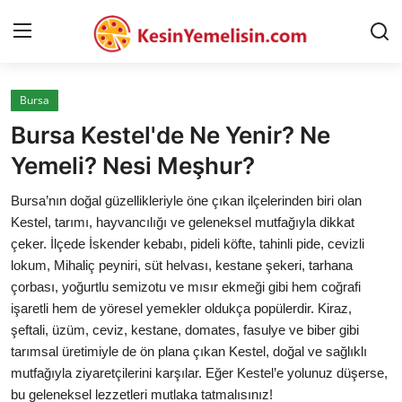
Bursa
AnaSayfa
Bursa Kestel'de Ne Yenir? Ne
Gizlilik Sözleşmesi
Yemeli? Nesi Meşhur?
Rüya Tabirleri
Bursa’nın doğal güzellikleriyle öne çıkan ilçelerinden biri olan
Kestel, tarımı, hayvancılığı ve geleneksel mutfağıyla dikkat
Diyet & Sağlıklı Beslenme
çeker. İlçede İskender kebabı, pideli köfte, tahinli pide, cevizli
lokum, Mihaliç peyniri, süt helvası, kestane şekeri, tarhana
İletişim
çorbası, yoğurtlu semizotu ve mısır ekmeği gibi hem coğrafi
işaretli hem de yöresel yemekler oldukça popülerdir. Kiraz,
Şehirler
şeftali, üzüm, ceviz, kestane, domates, fasulye ve biber gibi
Helal Gıda & Dini Hükümler
tarımsal üretimiyle de ön plana çıkan Kestel, doğal ve sağlıklı
mutfağıyla ziyaretçilerini karşılar. Eğer Kestel’e yolunuz düşerse,
Gıda Güvenliği & Bilimi
bu geleneksel lezzetleri mutlaka tatmalısınız!