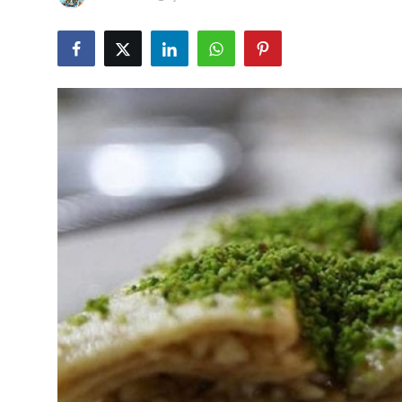
Kalori & Diyet Rehberi
Mutfak Püf Noktaları & İpuçları
Mekan & Lezzet Rotaları
Temel Gıda ve Ürün Rehberleri
İçecek Kültürü & Barista
Yöresel Tarifler & Ev Yemekleri
Gıda Güvenliği & Sağlık
İçecek Kültürü & Rehberleri
Popüler Kültür & Mutfak Tarihi
Mutfak Temizliği & Pratik Bilgiler