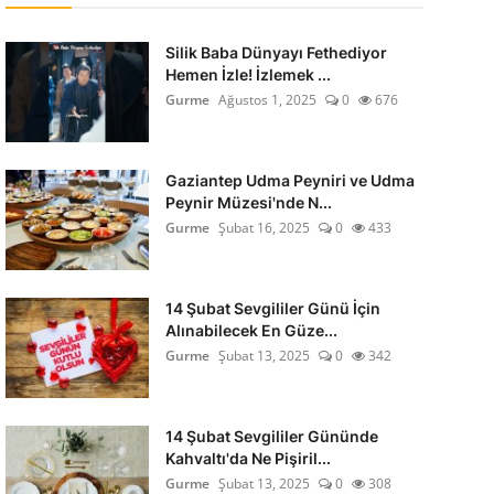
Silik Baba Dünyayı Fethediyor
Hemen İzle! İzlemek ...
Gurme
Ağustos 1, 2025
0
676
Gaziantep Udma Peyniri ve Udma
Peynir Müzesi'nde N...
Gurme
Şubat 16, 2025
0
433
14 Şubat Sevgililer Günü İçin
Alınabilecek En Güze...
Gurme
Şubat 13, 2025
0
342
14 Şubat Sevgililer Gününde
Kahvaltı'da Ne Pişiril...
Gurme
Şubat 13, 2025
0
308