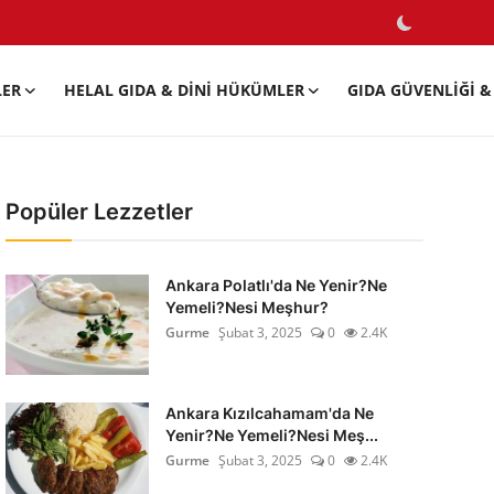
LER
HELAL GIDA & DINI HÜKÜMLER
GIDA GÜVENLIĞI & 
Popüler Lezzetler
Ankara Polatlı'da Ne Yenir?Ne
Yemeli?Nesi Meşhur?
Gurme
Şubat 3, 2025
0
2.4K
Ankara Kızılcahamam'da Ne
Yenir?Ne Yemeli?Nesi Meş...
Gurme
Şubat 3, 2025
0
2.4K