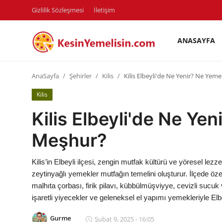
Gizlilik Sözleşmesi
İletişim
ANASAYFA
AnaSayfa
AnaSayfa
Şehirler
Kilis
Kilis Elbeyli'de Ne Yenir? Ne Yem
Gizlilik Sözleşmesi
Kilis
Rüya Tabirleri
Kilis Elbeyli'de Ne Ye
Diyet & Sağlıklı Beslenme
Meşhur?
İletişim
Kilis’in Elbeyli ilçesi, zengin mutfak kültürü ve yöresel lezze
Şehirler
zeytinyağlı yemekler mutfağın temelini oluşturur. İlçede özel
malhıta çorbası, firik pilavı, kübbülmüşviyye, cevizli sucuk ve
Helal Gıda & Dini Hükümler
işaretli yiyecekler ve geleneksel el yapımı yemekleriyle Elbe
Gıda Güvenliği & Bilimi
Gurme
Şubat 9, 2025 - 16:05