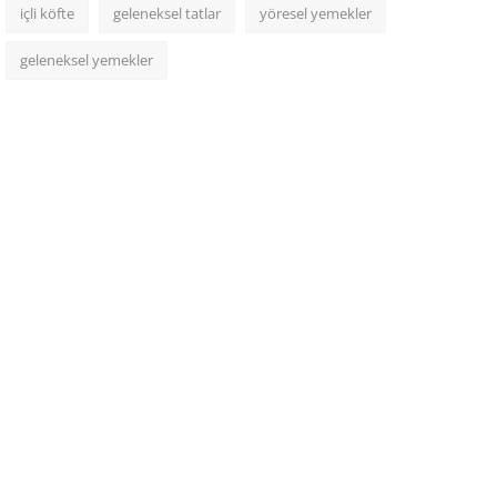
içli köfte
geleneksel tatlar
yöresel yemekler
geleneksel yemekler