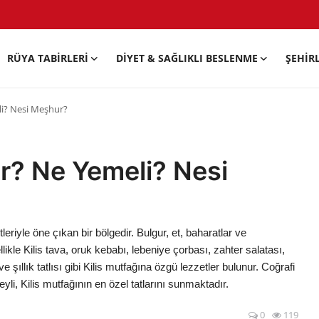
RÜYA TABIRLERI
DIYET & SAĞLIKLI BESLENME
ŞEHIR
eli? Nesi Meşhur?
nir? Ne Yemeli? Nesi
tleriyle öne çıkan bir bölgedir. Bulgur, et, baharatlar ve
likle Kilis tava, oruk kebabı, lebeniye çorbası, zahter salatası,
 şıllık tatlısı gibi Kilis mutfağına özgü lezzetler bulunur. Coğrafi
yli, Kilis mutfağının en özel tatlarını sunmaktadır.
0
119