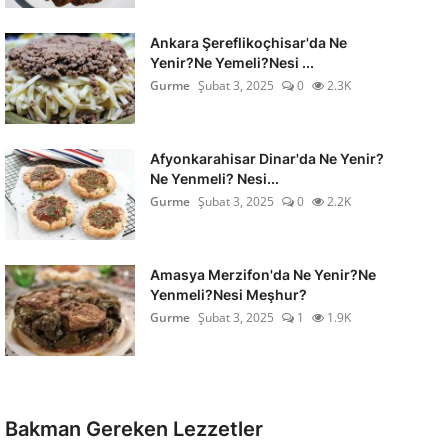
Ankara Şereflikoçhisar'da Ne
Yenir?Ne Yemeli?Nesi ...
Gurme
Şubat 3, 2025
0
2.3K
Afyonkarahisar Dinar'da Ne Yenir?
Ne Yenmeli? Nesi...
Gurme
Şubat 3, 2025
0
2.2K
Amasya Merzifon'da Ne Yenir?Ne
Yenmeli?Nesi Meşhur?
Gurme
Şubat 3, 2025
1
1.9K
Bakman Gereken Lezzetler