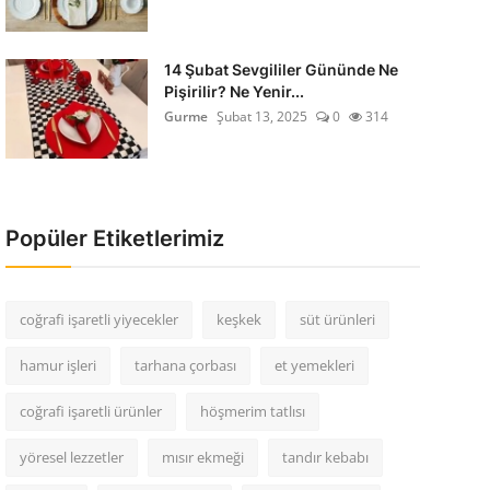
14 Şubat Sevgililer Gününde Ne
Pişirilir? Ne Yenir...
Gurme
Şubat 13, 2025
0
314
Popüler Etiketlerimiz
coğrafi işaretli yiyecekler
keşkek
süt ürünleri
hamur işleri
tarhana çorbası
et yemekleri
coğrafi işaretli ürünler
höşmerim tatlısı
yöresel lezzetler
mısır ekmeği
tandır kebabı