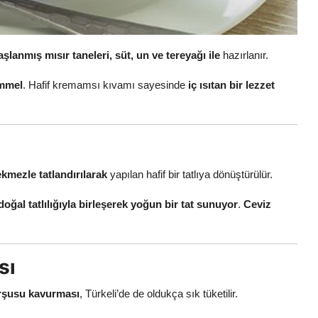
aşlanmış mısır taneleri, süt, un ve tereyağı ile
hazırlanır.
emmel
. Hafif kremamsı kıvamı sayesinde
iç ısıtan bir lezzet
kmezle tatlandırılarak
yapılan hafif bir tatlıya dönüştürülür.
ğal tatlılığıyla birleşerek yoğun bir tat sunuyor
.
Ceviz
sı
urşusu kavurması
, Türkeli’de de oldukça sık tüketilir.