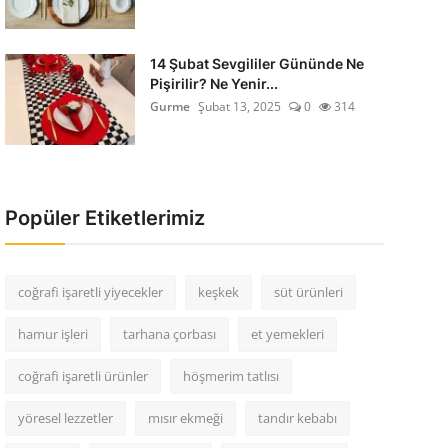
14 Şubat Sevgililer Gününde Ne
Pişirilir? Ne Yenir...
Gurme
Şubat 13, 2025
0
314
Popüler Etiketlerimiz
coğrafi işaretli yiyecekler
keşkek
süt ürünleri
hamur işleri
tarhana çorbası
et yemekleri
coğrafi işaretli ürünler
höşmerim tatlısı
yöresel lezzetler
mısır ekmeği
tandır kebabı