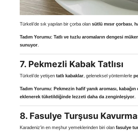
Türkeli’de sık yapılan bir çorba olan
sütlü mısır çorbası
,
h
Tadım Yorumu:
Tatlı ve tuzlu aromaların dengesi mük
sunuyor
.
7. Pekmezli Kabak Tatlısı
Türkeli’de yetişen
tatlı kabaklar
, geleneksel yöntemlerle
pe
Tadım Yorumu:
Pekmezin hafif yanık aroması, kabağın do
eklenerek tüketildiğinde lezzeti daha da zenginleşiyor
.
8. Fasulye Turşusu Kavurma
Karadeniz’in en meşhur yemeklerinden biri olan
fasulye t