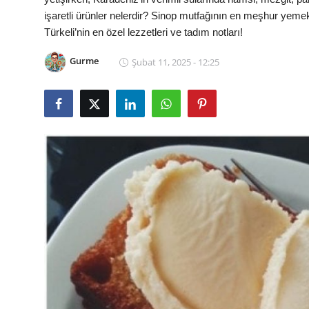
işaretli ürünler nelerdir? Sinop mutfağının en meşhur yemekler
Kalori & Diyet Rehberi
Türkeli’nin en özel lezzetleri ve tadım notları!
Mutfak Püf Noktaları & İpuçları
Gurme
Şubat 11, 2025 - 12:25
Mekan & Lezzet Rotaları
Temel Gıda ve Ürün Rehberleri
İçecek Kültürü & Barista
Yöresel Tarifler & Ev Yemekleri
Gıda Güvenliği & Sağlık
İçecek Kültürü & Rehberleri
Popüler Kültür & Mutfak Tarihi
Mutfak Temizliği & Pratik Bilgiler