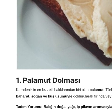
Anne & Bebek Beslenmesi
Mutfak Sırları & Teknikler
Gıda Sözlüğü & Nedir?
Yemek Tarifleri & Menüler
1. Palamut Dolması
Karadeniz’in en lezzetli balıklarından biri olan
palamut
, Tür
baharat, soğan ve kuş üzümüyle
doldurularak fırında veya
Tadım Yorumu:
Balığın doğal yağı, iç pilavın aromasıy