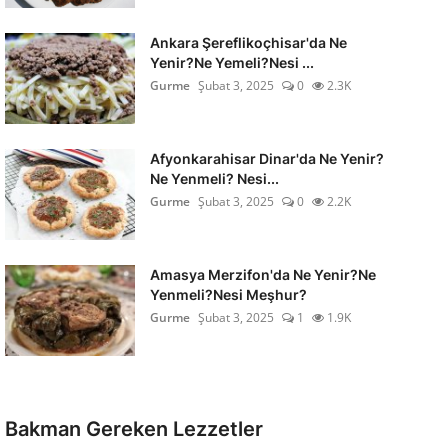
Ankara Şereflikoçhisar'da Ne
Yenir?Ne Yemeli?Nesi ...
Gurme
Şubat 3, 2025
0
2.3K
Afyonkarahisar Dinar'da Ne Yenir?
Ne Yenmeli? Nesi...
Gurme
Şubat 3, 2025
0
2.2K
Amasya Merzifon'da Ne Yenir?Ne
Yenmeli?Nesi Meşhur?
Gurme
Şubat 3, 2025
1
1.9K
Bakman Gereken Lezzetler