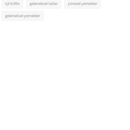
içli köfte
geleneksel tatlar
yöresel yemekler
geleneksel yemekler