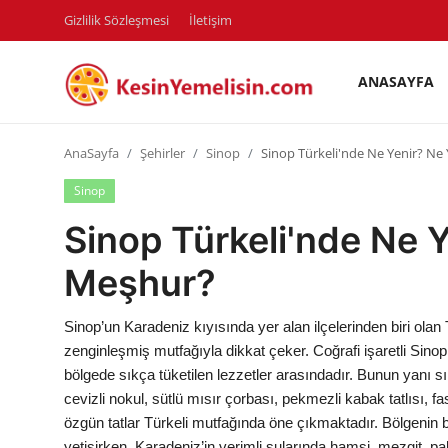
Gizlilik Sözleşmesi
İletişim
ANASAYFA
AnaSayfa
AnaSayfa
Şehirler
Sinop
Sinop Türkeli'nde Ne Yenir? Ne
Gizlilik Sözleşmesi
Sinop
Rüya Tabirleri
Sinop Türkeli'nde Ne 
Diyet & Sağlıklı Beslenme
Meşhur?
İletişim
Sinop’un Karadeniz kıyısında yer alan ilçelerinden biri olan
Şehirler
zenginleşmiş mutfağıyla dikkat çeker. Coğrafi işaretli Sinop
bölgede sıkça tüketilen lezzetler arasındadır. Bunun yanı sı
Helal Gıda & Dini Hükümler
cevizli nokul, sütlü mısır çorbası, pekmezli kabak tatlısı, 
özgün tatlar Türkeli mutfağında öne çıkmaktadır. Bölgenin be
Gıda Güvenliği & Bilimi
yetişirken, Karadeniz’in verimli sularında hamsi, mezgit, pal