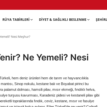
RÜYA TABIRLERI
DIYET & SAĞLIKLI BESLENME
ŞEHIR
 Yemeli? Nesi Meşhur?
Yenir? Ne Yemeli? Nesi
 Türkeli, hem deniz ürünleri hem de tarım ve hayvancılıkla
 mantısı, Sinop nokulu, kestane balı ve Boyabat pirinci bu
ra palamut dolması, hamsili pilav, mısır ekmeği, fındıklı helva,
fasulye turşusu kavurması, Karadeniz pidesi ve kestaneli pilav gibi
reketli topraklarında fındık, ceviz, kestane, mısır ve fasulye
amut ve istavrit bolca avlanır. Eğer Türkeli’de ne yenir? Coğrafi