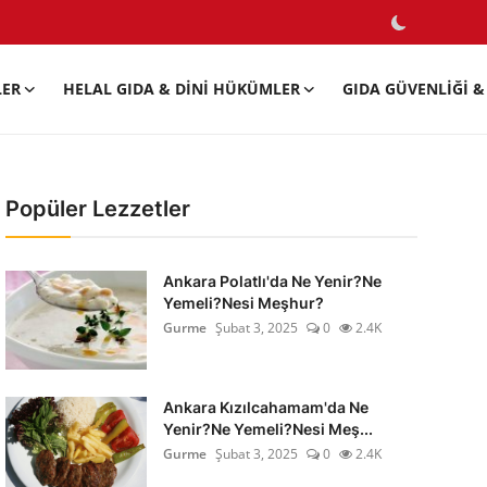
LER
HELAL GIDA & DINI HÜKÜMLER
GIDA GÜVENLIĞI & 
Popüler Lezzetler
Ankara Polatlı'da Ne Yenir?Ne
Yemeli?Nesi Meşhur?
Gurme
Şubat 3, 2025
0
2.4K
Ankara Kızılcahamam'da Ne
Yenir?Ne Yemeli?Nesi Meş...
Gurme
Şubat 3, 2025
0
2.4K