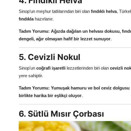
4. Fındıklı Helva
Sinop’un meşhur tatlılarından biri olan
fındıklı helva
, Türkel
fındıkla
hazırlanır.
Tadım Yorumu:
Ağızda dağılan un helvası dokusu, fındı
dengeli, ağır olmayan hafif bir lezzet sunuyor
.
5. Cevizli Nokul
Sinop’un
coğrafi işaretli
lezzetlerinden biri olan
cevizli no
yere sahiptir.
Tadım Yorumu:
Yumuşak hamuru ve bol ceviz dolgusu s
birlikte harika bir eşlikçi oluyor
.
6. Sütlü Mısır Çorbası