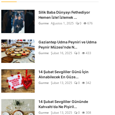
Silik Baba Dünyayı Fethediyor
Hemen İzle! İzlemek ...
Gurme
Ağustos 1, 2025
0
676
Gaziantep Udma Peyniri ve Udma
Peynir Müzesi'nde N...
Gurme
Şubat 16, 2025
0
433
14 Şubat Sevgililer Günü İçin
Alınabilecek En Güze...
Gurme
Şubat 13, 2025
0
342
14 Şubat Sevgililer Gününde
Kahvaltı'da Ne Pişiril...
Gurme
Şubat 13, 2025
0
308