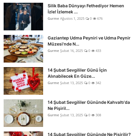
Silik Baba Dünyayı Fethediyor Hemen
İzle! İzlemek ...
Gurme
Ağustos 1, 2025
0
676
Gaziantep Udma Peyniri ve Udma Peynir
Müzesi'nde N...
Gurme
Şubat 16, 2025
0
433
14 Şubat Sevgililer Günü İçin
Alınabilecek En Güze...
Gurme
Şubat 13, 2025
0
342
14 Şubat Sevgililer Gününde Kahvaltı'da
Ne Pişiril...
Gurme
Şubat 13, 2025
0
308
14 Şubat Sevgililer Gününde Ne Pişirilir?