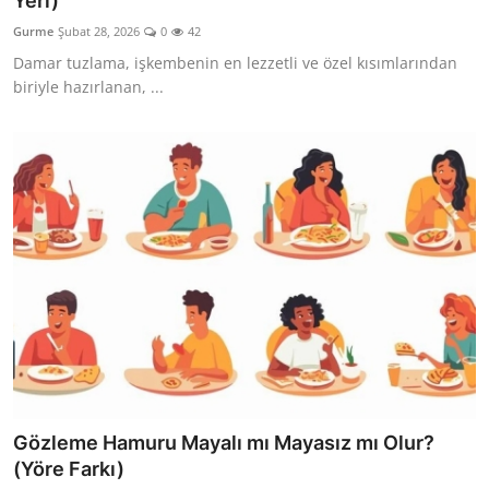
Yeri)
Kalori & Diyet Rehberi
Gurme
Şubat 28, 2026
0
42
Damar tuzlama, işkembenin en lezzetli ve özel kısımlarından
Mutfak Püf Noktaları & İpuçları
biriyle hazırlanan, ...
Mekan & Lezzet Rotaları
Temel Gıda ve Ürün Rehberleri
İçecek Kültürü & Barista
Yöresel Tarifler & Ev Yemekleri
Gıda Güvenliği & Sağlık
İçecek Kültürü & Rehberleri
Popüler Kültür & Mutfak Tarihi
Gözleme Hamuru Mayalı mı Mayasız mı Olur?
Mutfak Temizliği & Pratik Bilgiler
(Yöre Farkı)