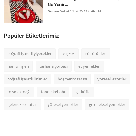
Ne Yenir...
Gurme
Şubat 13, 2025
0
314
Popüler Etiketlerimiz
coğrafi işaretli yiyecekler
keşkek
süt ürünleri
hamur işleri
tarhana çorbası
et yemekleri
coğrafi işaretli ürünler
höşmerim tatlısı
yöresel lezzetler
mısır ekmeği
tandır kebabı
içli köfte
geleneksel tatlar
yöresel yemekler
geleneksel yemekler