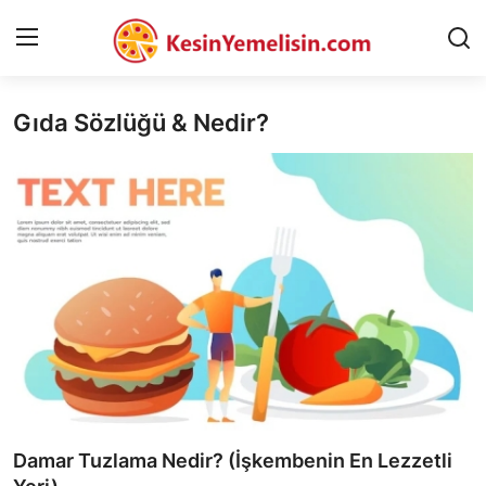
Gıda Sözlüğü & Nedir?
AnaSayfa
Gizlilik Sözleşmesi
Rüya Tabirleri
Diyet & Sağlıklı Beslenme
İletişim
Şehirler
Helal Gıda & Dini Hükümler
Damar Tuzlama Nedir? (İşkembenin En Lezzetli
Gıda Güvenliği & Bilimi