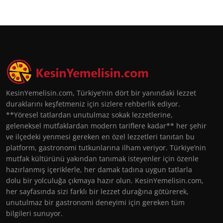
KesinYemelisin.com, Türkiye’nin dört bir yanındaki lezzet
duraklarını keşfetmeniz için sizlere rehberlik ediyor.
**Yöresel tatlardan unutulmaz sokak lezzetlerine,
geleneksel mutfaklardan modern tariflere kadar** her şehir
ve ilçedeki yenmesi gereken en özel lezzetleri tanıtan bu
platform, gastronomi tutkunlarına ilham veriyor. Türkiye’nin
mutfak kültürünü yakından tanımak isteyenler için özenle
hazırlanmış içeriklerle, her damak tadına uygun tatlarla
dolu bir yolculuğa çıkmaya hazır olun. KesinYemelisin.com,
her sayfasında sizi farklı bir lezzet durağına götürerek,
unutulmaz bir gastronomi deneyimi için gereken tüm
bilgileri sunuyor.