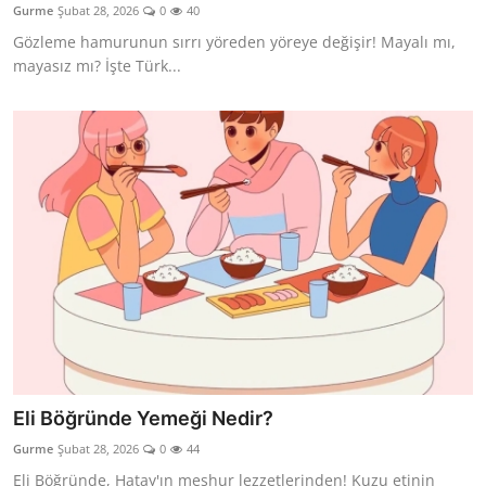
Gurme
Şubat 28, 2026
0
40
Anne & Bebek Beslenmesi
Gözleme hamurunun sırrı yöreden yöreye değişir! Mayalı mı,
mayasız mı? İşte Türk...
Mutfak Sırları & Teknikler
Gıda Sözlüğü & Nedir?
Yemek Tarifleri & Menüler
Eli Böğründe Yemeği Nedir?
Gurme
Şubat 28, 2026
0
44
Eli Böğründe, Hatay'ın meşhur lezzetlerinden! Kuzu etinin