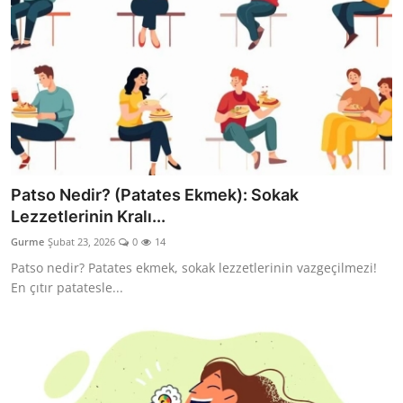
Patso Nedir? (Patates Ekmek): Sokak
Lezzetlerinin Kralı...
Gurme
Şubat 23, 2026
0
14
Patso nedir? Patates ekmek, sokak lezzetlerinin vazgeçilmezi!
En çıtır patatesle...