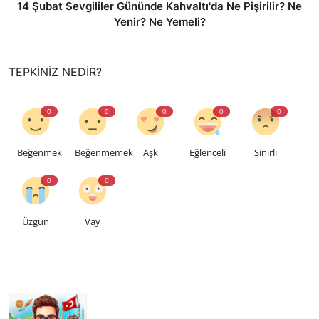
14 Şubat Sevgililer Gününde Kahvaltı'da Ne Pişirilir? Ne
Yenir? Ne Yemeli?
TEPKINIZ NEDIR?
0
0
0
0
0
Beğenmek
Beğenmemek
Aşk
Eğlenceli
Sinirli
0
0
Üzgün
Vay