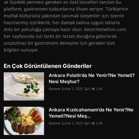
ve ilçedeki yenmesi gereken en özel lezzetleri tanıtan bu
platform, gastronomi tutkunlarına ilham veriyor. Türkiye’nin
mutfak kültürünü yakından tanımak isteyenler için özenle
hazırlanmış içeriklerle, her damak tadına uygun tatlarla
dolu bir yolculuğa çıkmaya hazır olun. KesinYemelisin.com,
her sayfasında sizi farklı bir lezzet durağına götürerek,
unutulmaz bir gastronomi deneyimi için gereken tüm
bilgileri sunuyor.
En Çok Görüntülenen Gönderiler
Ankara Polatlı'da Ne Yenir?Ne Yemeli?
Nesi Meşhur?
Gurme
Şubat 3, 2025
0
2.4K
Ankara Kızılcahamam'da Ne Yenir?Ne
Yemeli?Nesi Meş...
Gurme
Şubat 3, 2025
0
2.4K