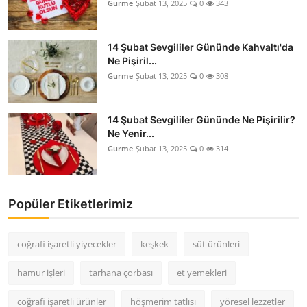
Gurme
Şubat 13, 2025
0
343
14 Şubat Sevgililer Gününde Kahvaltı'da
Ne Pişiril...
Gurme
Şubat 13, 2025
0
308
14 Şubat Sevgililer Gününde Ne Pişirilir?
Ne Yenir...
Gurme
Şubat 13, 2025
0
314
Popüler Etiketlerimiz
coğrafi işaretli yiyecekler
keşkek
süt ürünleri
hamur işleri
tarhana çorbası
et yemekleri
coğrafi işaretli ürünler
höşmerim tatlısı
yöresel lezzetler