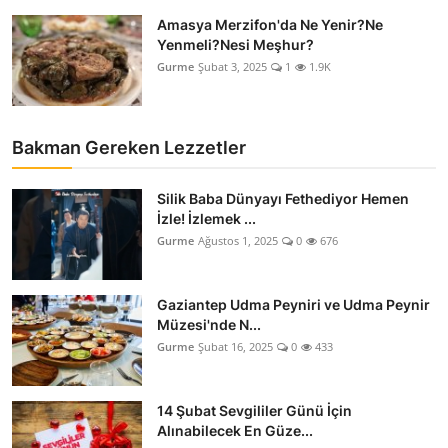
Amasya Merzifon'da Ne Yenir?Ne
Yenmeli?Nesi Meşhur?
Gurme
Şubat 3, 2025
1
1.9K
Bakman Gereken Lezzetler
Silik Baba Dünyayı Fethediyor Hemen
İzle! İzlemek ...
Gurme
Ağustos 1, 2025
0
676
Gaziantep Udma Peyniri ve Udma Peynir
Müzesi'nde N...
Gurme
Şubat 16, 2025
0
433
14 Şubat Sevgililer Günü İçin
Alınabilecek En Güze...