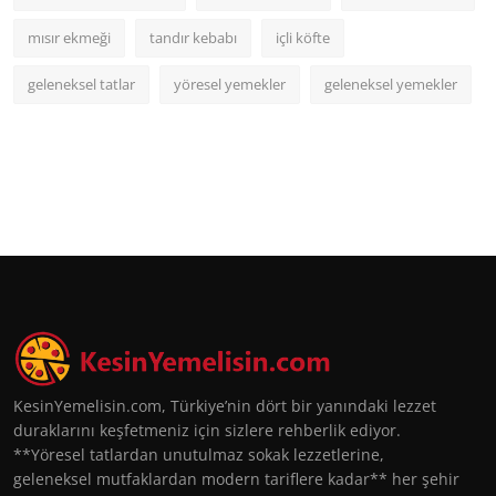
mısır ekmeği
tandır kebabı
içli köfte
geleneksel tatlar
yöresel yemekler
geleneksel yemekler
KesinYemelisin.com, Türkiye’nin dört bir yanındaki lezzet
duraklarını keşfetmeniz için sizlere rehberlik ediyor.
**Yöresel tatlardan unutulmaz sokak lezzetlerine,
geleneksel mutfaklardan modern tariflere kadar** her şehir