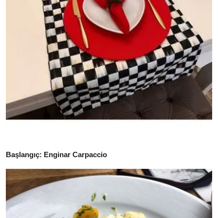
Anne & Bebek Beslenmesi
Mutfak Sırları & Teknikler
Gıda Sözlüğü & Nedir?
Yemek Tarifleri & Menüler
Başlangıç: Enginar Carpaccio