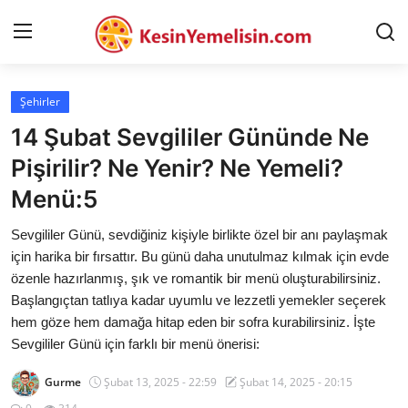
Şehirler
AnaSayfa
14 Şubat Sevgililer Gününde Ne
Gizlilik Sözleşmesi
Pişirilir? Ne Yenir? Ne Yemeli?
Menü:5
Rüya Tabirleri
Sevgililer Günü, sevdiğiniz kişiyle birlikte özel bir anı paylaşmak
Diyet & Sağlıklı Beslenme
için harika bir fırsattır. Bu günü daha unutulmaz kılmak için evde
İletişim
özenle hazırlanmış, şık ve romantik bir menü oluşturabilirsiniz.
Başlangıçtan tatlıya kadar uyumlu ve lezzetli yemekler seçerek
Şehirler
hem göze hem damağa hitap eden bir sofra kurabilirsiniz. İşte
Sevgililer Günü için farklı bir menü önerisi:
Helal Gıda & Dini Hükümler
Gurme
Şubat 13, 2025 - 22:59
Şubat 14, 2025 - 20:15
Gıda Güvenliği & Bilimi