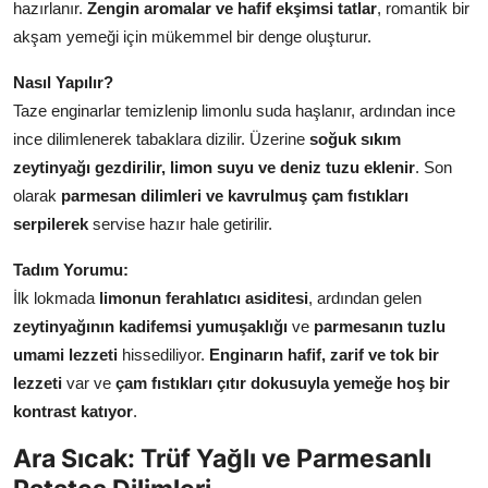
hazırlanır.
Zengin aromalar ve hafif ekşimsi tatlar
, romantik bir
akşam yemeği için mükemmel bir denge oluşturur.
Nasıl Yapılır?
Taze enginarlar temizlenip limonlu suda haşlanır, ardından ince
ince dilimlenerek tabaklara dizilir. Üzerine
soğuk sıkım
zeytinyağı gezdirilir, limon suyu ve deniz tuzu eklenir
. Son
olarak
parmesan dilimleri ve kavrulmuş çam fıstıkları
serpilerek
servise hazır hale getirilir.
Tadım Yorumu:
İlk lokmada
limonun ferahlatıcı asiditesi
, ardından gelen
zeytinyağının kadifemsi yumuşaklığı
ve
parmesanın tuzlu
umami lezzeti
hissediliyor.
Enginarın hafif, zarif ve tok bir
lezzeti
var ve
çam fıstıkları çıtır dokusuyla yemeğe hoş bir
kontrast katıyor
.
Ara Sıcak: Trüf Yağlı ve Parmesanlı