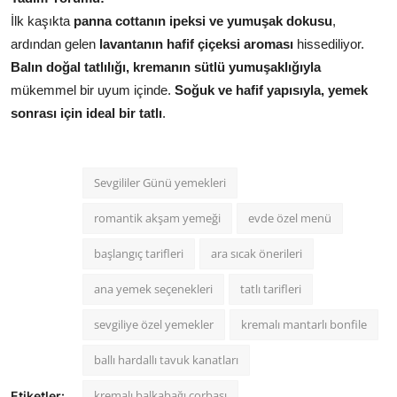
İlk kaşıkta
panna cottanın ipeksi ve yumuşak dokusu
,
ardından gelen
lavantanın hafif çiçeksi aroması
hissediliyor.
Balın doğal tatlılığı, kremanın sütlü yumuşaklığıyla
mükemmel bir uyum içinde.
Soğuk ve hafif yapısıyla, yemek
sonrası için ideal bir tatlı
.
Sevgililer Günü yemekleri
romantik akşam yemeği
evde özel menü
başlangıç tarifleri
ara sıcak önerileri
ana yemek seçenekleri
tatlı tarifleri
sevgiliye özel yemekler
kremalı mantarlı bonfile
ballı hardallı tavuk kanatları
kremalı balkabağı çorbası
Etiketler: