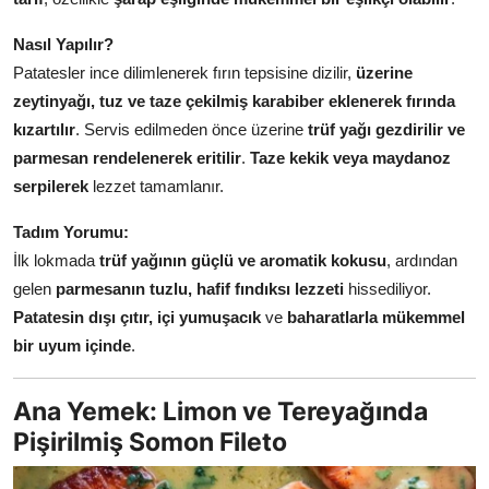
Nasıl Yapılır?
Patatesler ince dilimlenerek fırın tepsisine dizilir,
üzerine
zeytinyağı, tuz ve taze çekilmiş karabiber eklenerek fırında
kızartılır
. Servis edilmeden önce üzerine
trüf yağı gezdirilir ve
parmesan rendelenerek eritilir
.
Taze kekik veya maydanoz
serpilerek
lezzet tamamlanır.
Tadım Yorumu:
İlk lokmada
trüf yağının güçlü ve aromatik kokusu
, ardından
gelen
parmesanın tuzlu, hafif fındıksı lezzeti
hissediliyor.
Patatesin dışı çıtır, içi yumuşacık
ve
baharatlarla mükemmel
bir uyum içinde
.
Ana Yemek: Limon ve Tereyağında
Pişirilmiş Somon Fileto