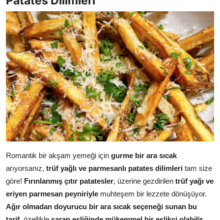
Patates Dilimleri
Romantik bir akşam yemeği için
gurme bir ara sıcak
arıyorsanız,
trüf yağlı ve parmesanlı patates dilimleri
tam size
göre!
Fırınlanmış çıtır patatesler
, üzerine gezdirilen
trüf yağı ve
eriyen parmesan peyniriyle
muhteşem bir lezzete dönüşüyor.
Ağır olmadan doyurucu bir ara sıcak seçeneği sunan bu
tarif
, özellikle
şarap eşliğinde mükemmel bir eşlikçi olabilir
.