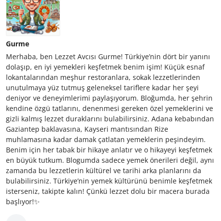
Gurme
Merhaba, ben Lezzet Avcısı Gurme! Türkiye’nin dört bir yanını
dolaşıp, en iyi yemekleri keşfetmek benim işim! Küçük esnaf
lokantalarından meşhur restoranlara, sokak lezzetlerinden
unutulmaya yüz tutmuş geleneksel tariflere kadar her şeyi
deniyor ve deneyimlerimi paylaşıyorum. Bloğumda, her şehrin
kendine özgü tatlarını, denenmesi gereken özel yemeklerini ve
gizli kalmış lezzet duraklarını bulabilirsiniz. Adana kebabından
Gaziantep baklavasına, Kayseri mantısından Rize
muhlamasına kadar damak çatlatan yemeklerin peşindeyim.
Benim için her tabak bir hikaye anlatır ve o hikayeyi keşfetmek
en büyük tutkum. Blogumda sadece yemek önerileri değil, aynı
zamanda bu lezzetlerin kültürel ve tarihi arka planlarını da
bulabilirsiniz. Türkiye’nin yemek kültürünü benimle keşfetmek
isterseniz, takipte kalın! Çünkü lezzet dolu bir macera burada
başlıyor!✨