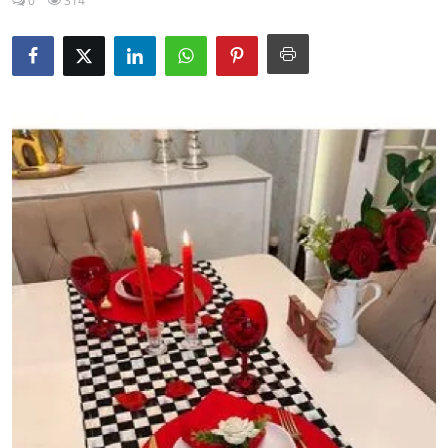
0
314
Kalori & Diyet Rehberi
Mutfak Püf Noktaları & İpuçları
Mekan & Lezzet Rotaları
Temel Gıda ve Ürün Rehberleri
İçecek Kültürü & Barista
Yöresel Tarifler & Ev Yemekleri
Gıda Güvenliği & Sağlık
İçecek Kültürü & Rehberleri
Popüler Kültür & Mutfak Tarihi
Mutfak Temizliği & Pratik Bilgiler