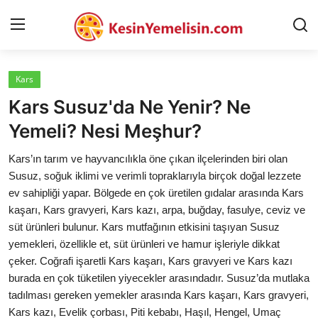
Kars
AnaSayfa
Kars Susuz'da Ne Yenir? Ne
Gizlilik Sözleşmesi
Yemeli? Nesi Meşhur?
Rüya Tabirleri
Kars’ın tarım ve hayvancılıkla öne çıkan ilçelerinden biri olan
Susuz, soğuk iklimi ve verimli topraklarıyla birçok doğal lezzete
Diyet & Sağlıklı Beslenme
ev sahipliği yapar. Bölgede en çok üretilen gıdalar arasında Kars
kaşarı, Kars gravyeri, Kars kazı, arpa, buğday, fasulye, ceviz ve
İletişim
süt ürünleri bulunur. Kars mutfağının etkisini taşıyan Susuz
yemekleri, özellikle et, süt ürünleri ve hamur işleriyle dikkat
Şehirler
çeker. Coğrafi işaretli Kars kaşarı, Kars gravyeri ve Kars kazı
Helal Gıda & Dini Hükümler
burada en çok tüketilen yiyecekler arasındadır. Susuz’da mutlaka
tadılması gereken yemekler arasında Kars kaşarı, Kars gravyeri,
Gıda Güvenliği & Bilimi
Kars kazı, Evelik çorbası, Piti kebabı, Haşıl, Hengel, Umaç