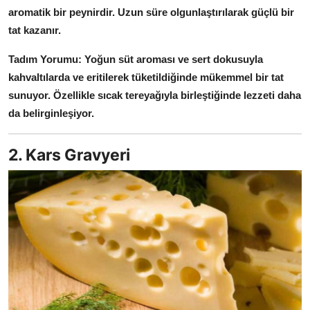
aromatik bir peynirdir.
Uzun süre olgunlaştırılarak güçlü bir
Anne & Bebek Beslenmesi
tat kazanır.
Mutfak Sırları & Teknikler
Tadım Yorumu:
Yoğun süt aroması ve sert dokusuyla
Gıda Sözlüğü & Nedir?
kahvaltılarda ve eritilerek tüketildiğinde mükemmel bir tat
sunuyor.
Özellikle sıcak tereyağıyla birleştiğinde lezzeti daha
Yemek Tarifleri & Menüler
da belirginleşiyor.
2. Kars Gravyeri