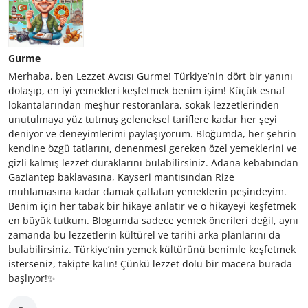
Gurme
Merhaba, ben Lezzet Avcısı Gurme! Türkiye’nin dört bir yanını
dolaşıp, en iyi yemekleri keşfetmek benim işim! Küçük esnaf
lokantalarından meşhur restoranlara, sokak lezzetlerinden
unutulmaya yüz tutmuş geleneksel tariflere kadar her şeyi
deniyor ve deneyimlerimi paylaşıyorum. Bloğumda, her şehrin
kendine özgü tatlarını, denenmesi gereken özel yemeklerini ve
gizli kalmış lezzet duraklarını bulabilirsiniz. Adana kebabından
Gaziantep baklavasına, Kayseri mantısından Rize
muhlamasına kadar damak çatlatan yemeklerin peşindeyim.
Benim için her tabak bir hikaye anlatır ve o hikayeyi keşfetmek
en büyük tutkum. Blogumda sadece yemek önerileri değil, aynı
zamanda bu lezzetlerin kültürel ve tarihi arka planlarını da
bulabilirsiniz. Türkiye’nin yemek kültürünü benimle keşfetmek
isterseniz, takipte kalın! Çünkü lezzet dolu bir macera burada
başlıyor!✨