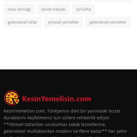
mısır ekmeği
tandır kebabı
içli köfte
geleneksel tatlar
yöresel yemekler
geleneksel yemekler
KesinYemelisin.com, Türkiye’nin dört bir yanındaki lezzet
duraklarını keşfetmeniz için sizlere rehberlik ediyor.
**Yöresel tatlardan unutulmaz sokak lezzetlerine,
geleneksel mutfaklardan modern tariflere kadar** her şehir