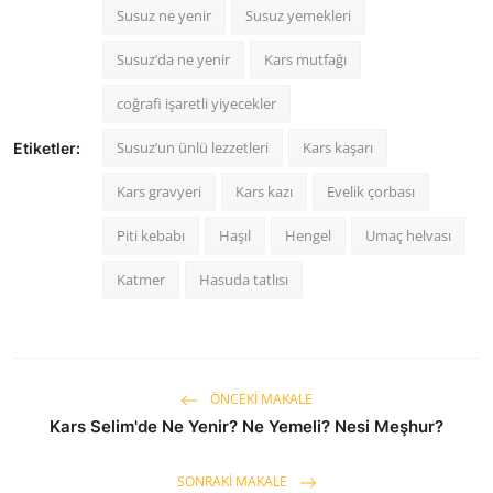
Susuz ne yenir
Susuz yemekleri
Susuz’da ne yenir
Kars mutfağı
coğrafi işaretli yiyecekler
Susuz’un ünlü lezzetleri
Kars kaşarı
Etiketler:
Kars gravyeri
Kars kazı
Evelik çorbası
Piti kebabı
Haşıl
Hengel
Umaç helvası
Katmer
Hasuda tatlısı
ÖNCEKI MAKALE
Kars Selim'de Ne Yenir? Ne Yemeli? Nesi Meşhur?
SONRAKI MAKALE