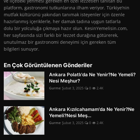
ve ilçedeki yenmesi gereken en özel lezzetleri tanıtan bu
platform, gastronomi tutkunlarına ilham veriyor. Türkiye’nin
mutfak kültürünü yakından tanımak isteyenler için özenle
hazırlanmış içeriklerle, her damak tadına uygun tatlarla
dolu bir yolculuğa çıkmaya hazır olun. KesinYemelisin.com,
her sayfasında sizi farklı bir lezzet durağına götürerek,
unutulmaz bir gastronomi deneyimi için gereken tüm
bilgileri sunuyor.
En Çok Görüntülenen Gönderiler
Ankara Polatlı'da Ne Yenir?Ne Yemeli?
Nesi Meşhur?
Gurme
Şubat 3, 2025
0
2.4K
Ankara Kızılcahamam'da Ne Yenir?Ne
Yemeli?Nesi Meş...
Gurme
Şubat 3, 2025
0
2.4K