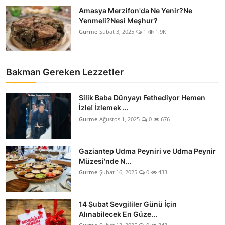
Amasya Merzifon'da Ne Yenir?Ne
Yenmeli?Nesi Meşhur?
Gurme
Şubat 3, 2025
1
1.9K
Bakman Gereken Lezzetler
Silik Baba Dünyayı Fethediyor Hemen
İzle! İzlemek ...
Gurme
Ağustos 1, 2025
0
676
Gaziantep Udma Peyniri ve Udma Peynir
Müzesi'nde N...
Gurme
Şubat 16, 2025
0
433
14 Şubat Sevgililer Günü İçin
Alınabilecek En Güze...