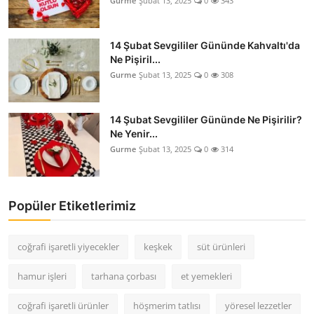
Gurme
Şubat 13, 2025
0
343
14 Şubat Sevgililer Gününde Kahvaltı'da
Ne Pişiril...
Gurme
Şubat 13, 2025
0
308
14 Şubat Sevgililer Gününde Ne Pişirilir?
Ne Yenir...
Gurme
Şubat 13, 2025
0
314
Popüler Etiketlerimiz
coğrafi işaretli yiyecekler
keşkek
süt ürünleri
hamur işleri
tarhana çorbası
et yemekleri
coğrafi işaretli ürünler
höşmerim tatlısı
yöresel lezzetler