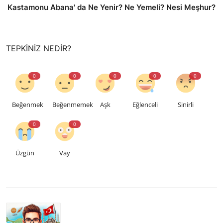
Kastamonu Abana' da Ne Yenir? Ne Yemeli? Nesi Meşhur?
TEPKINIZ NEDIR?
0
0
0
0
0
Beğenmek
Beğenmemek
Aşk
Eğlenceli
Sinirli
0
0
Üzgün
Vay