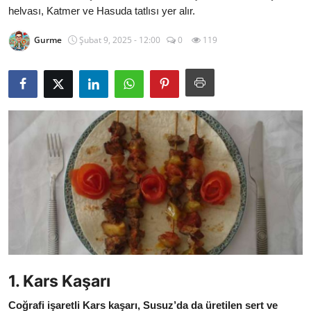
helvası, Katmer ve Hasuda tatlısı yer alır.
Kalori & Diyet Rehberi
Gurme
Şubat 9, 2025 - 12:00
0
119
Mutfak Püf Noktaları & İpuçları
Mekan & Lezzet Rotaları
Temel Gıda ve Ürün Rehberleri
İçecek Kültürü & Barista
Yöresel Tarifler & Ev Yemekleri
Gıda Güvenliği & Sağlık
İçecek Kültürü & Rehberleri
Popüler Kültür & Mutfak Tarihi
1. Kars Kaşarı
Mutfak Temizliği & Pratik Bilgiler
Coğrafi işaretli Kars kaşarı, Susuz’da da üretilen sert ve