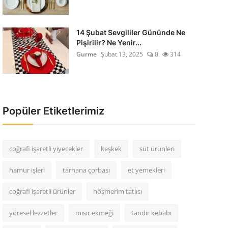
14 Şubat Sevgililer Gününde Ne
Pişirilir? Ne Yenir...
Gurme
Şubat 13, 2025
0
314
Popüler Etiketlerimiz
coğrafi işaretli yiyecekler
keşkek
süt ürünleri
hamur işleri
tarhana çorbası
et yemekleri
coğrafi işaretli ürünler
höşmerim tatlısı
yöresel lezzetler
mısır ekmeği
tandır kebabı