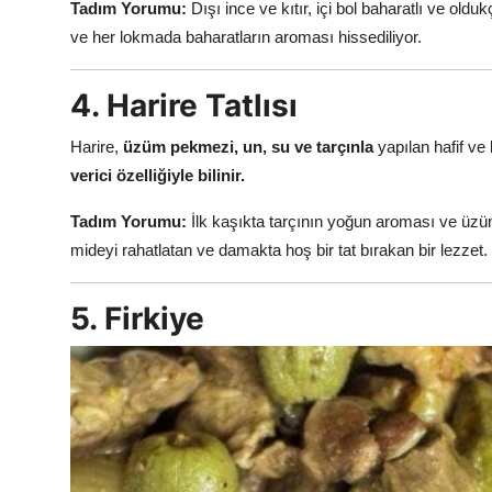
Tadım Yorumu:
Dışı ince ve kıtır, içi bol baharatlı ve oldu
ve her lokmada baharatların aroması hissediliyor.
4. Harire Tatlısı
Harire,
üzüm pekmezi, un, su ve tarçınla
yapılan hafif ve b
verici özelliğiyle bilinir.
Tadım Yorumu:
İlk kaşıkta tarçının yoğun aroması ve üzüm 
mideyi rahatlatan ve damakta hoş bir tat bırakan bir lezzet.
5. Firkiye