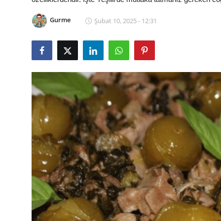
Kalori & Diyet Rehberi
Gurme
Şubat 10, 2025 - 12:31
Mutfak Püf Noktaları & İpuçları
Mekan & Lezzet Rotaları
Temel Gıda ve Ürün Rehberleri
İçecek Kültürü & Barista
Yöresel Tarifler & Ev Yemekleri
Gıda Güvenliği & Sağlık
İçecek Kültürü & Rehberleri
Popüler Kültür & Mutfak Tarihi
Mutfak Temizliği & Pratik Bilgiler