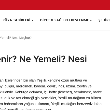
RÜYA TABIRLERI
DIYET & SAĞLIKLI BESLENME
ŞEHIR
e Yemeli? Nesi Meşhur?
enir? Ne Yemeli? Nesi
an ilçelerinden biri olan Yeşilli, kendine özgü mutfağı ve
ay, bulgur, mercimek, badem, ceviz, incir, üzüm, zeytin ve
kullanılır. Kaburga dolması, içli köfte (ikbebet), sembusek, harire
izli sucuk ve taş ekmeği gibi yemekler, Yeşilli mutfağının en bilinen
sıra baharatların yoğun kullanımı, Yeşilli mutfağını benzersiz kılan
ğrafi işaretli ve yöresel yemekler.