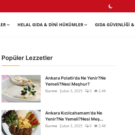
LER
HELAL GIDA & DINI HÜKÜMLER
GIDA GÜVENLIĞI & 
Popüler Lezzetler
Ankara Polatlı'da Ne Yenir?Ne
Yemeli?Nesi Meşhur?
Gurme
Şubat 3, 2025
0
2.4K
Ankara Kızılcahamam'da Ne
Yenir?Ne Yemeli?Nesi Meş...
Gurme
Şubat 3, 2025
0
2.4K