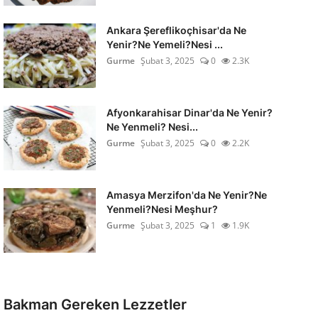
Ankara Şereflikoçhisar'da Ne
Yenir?Ne Yemeli?Nesi ...
Gurme
Şubat 3, 2025
0
2.3K
Afyonkarahisar Dinar'da Ne Yenir?
Ne Yenmeli? Nesi...
Gurme
Şubat 3, 2025
0
2.2K
Amasya Merzifon'da Ne Yenir?Ne
Yenmeli?Nesi Meşhur?
Gurme
Şubat 3, 2025
1
1.9K
Bakman Gereken Lezzetler