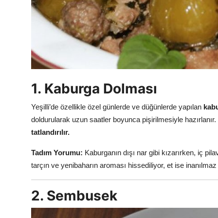
Anne & Bebek Beslenmesi
Mutfak Sırları & Teknikler
Gıda Sözlüğü & Nedir?
Yemek Tarifleri & Menüler
1. Kaburga Dolması
Yeşilli’de özellikle özel günlerde ve düğünlerde yapılan
kab
doldurularak uzun saatler boyunca pişirilmesiyle hazırlanır.
tatlandırılır.
Tadım Yorumu:
Kaburganın dışı nar gibi kızarırken, iç p
tarçın ve yenibaharın aroması hissediliyor, et ise inanıl
2. Sembusek