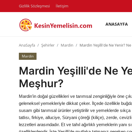
Gizlilik Sözleşmesi
İletişim
ANASAYFA
AnaSayfa
AnaSayfa
Şehirler
Mardin
Mardin Yeşilli'de Ne Yenir? N
Gizlilik Sözleşmesi
Mardin
Rüya Tabirleri
Mardin Yeşilli'de Ne Y
Diyet & Sağlıklı Beslenme
Meşhur?
İletişim
Mardin’in doğal güzellikleri ve tarımsal zenginliğiyle öne çık
Şehirler
geleneksel yemekleriyle dikkat çeker. İlçede özellikle buğd
susam gibi tarımsal ürünler yetiştirilir ve yemeklerde sıkça 
Helal Gıda & Dini Hükümler
tatlısı, firkiye, alluciye, Süryani çöreği (kiliçe), zerde, cev
lezzetleri arasındadır. Et ve tahıl ağırlıklı yemeklerin yanı 
Gıda Güvenliği & Bilimi
özelliklerdendir. İşte Yeşilli’de mutlaka tatmanız gereken co