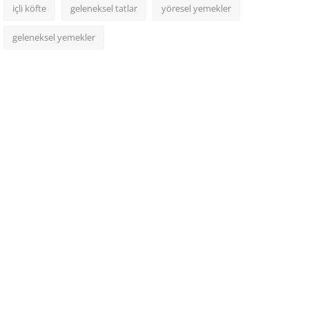
içli köfte
geleneksel tatlar
yöresel yemekler
geleneksel yemekler