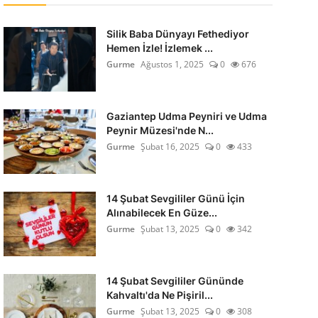
Silik Baba Dünyayı Fethediyor
Hemen İzle! İzlemek ...
Gurme
Ağustos 1, 2025
0
676
Gaziantep Udma Peyniri ve Udma
Peynir Müzesi'nde N...
Gurme
Şubat 16, 2025
0
433
14 Şubat Sevgililer Günü İçin
Alınabilecek En Güze...
Gurme
Şubat 13, 2025
0
342
14 Şubat Sevgililer Gününde
Kahvaltı'da Ne Pişiril...
Gurme
Şubat 13, 2025
0
308