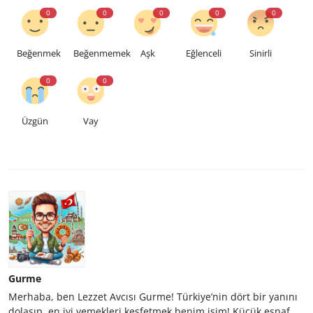
0
0
0
0
0
Beğenmek
Beğenmemek
Aşk
Eğlenceli
Sinirli
0
0
Üzgün
Vay
Gurme
Merhaba, ben Lezzet Avcısı Gurme! Türkiye’nin dört bir yanını
dolaşıp, en iyi yemekleri keşfetmek benim işim! Küçük esnaf