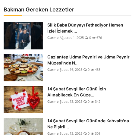
Bakman Gereken Lezzetler
Silik Baba Dünyayı Fethediyor Hemen
İzle! İzlemek ...
Gurme
Ağustos 1, 2025
0
676
Gaziantep Udma Peyniri ve Udma Peynir
Müzesi'nde N...
Gurme
Şubat 16, 2025
0
433
14 Şubat Sevgililer Günü İçin
Alınabilecek En Güze...
Gurme
Şubat 13, 2025
0
342
14 Şubat Sevgililer Gününde Kahvaltı'da
Ne Pişiril...
Gurme
Şubat 13, 2025
0
308