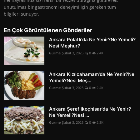
her sayfasında sizi farklı bir lezzet durağına götürerek,
unutulmaz bir gastronomi deneyimi için gereken tüm
bilgileri sunuyor.
En Çok Görüntülenen Gönderiler
Ankara Polatlı'da Ne Yenir?Ne Yemeli?
Nesi Meşhur?
Gurme
Şubat 3, 2025
0
2.4K
Ankara Kızılcahamam'da Ne Yenir?Ne
Yemeli?Nesi Meş...
Gurme
Şubat 3, 2025
0
2.4K
Ankara Şereflikoçhisar'da Ne Yenir?
Ne Yemeli?Nesi ...
Gurme
Şubat 3, 2025
0
2.3K