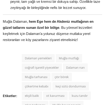
peynir, tam yağlı ve kremsi bir dokuya sahip. Özellikle taze
zeytinyağı ile birleştiğinde nefis bir lezzet sunuyor.
Muğla Dalaman,
hem Ege hem de Akdeniz mutfağının en
güzel tatlarını sunan özel bir bölge
. Bu yöresel lezzetleri
keşfetmek için Dalaman’a yolunuz düşerse mutlaka yerel
restoranları ve köy pazarlarını ziyaret etmelisiniz!
Dalaman yemekleri
Muğla mutfağı
coğrafi işaretli yiyecekler
Dalaman narı
Muğla tarhanası
çıtır börek
çökertme kebabı
keçi sütü dondurması
ekşili balık
ot kavurması
kuzu tandır
Etiketler: