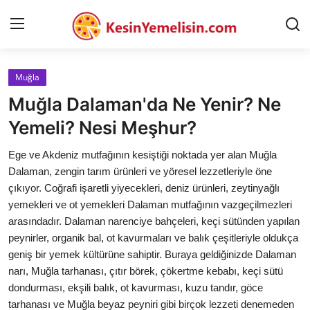
Muğla
AnaSayfa
Muğla Dalaman'da Ne Yenir? Ne
Gizlilik Sözleşmesi
Yemeli? Nesi Meşhur?
Rüya Tabirleri
Ege ve Akdeniz mutfağının kesiştiği noktada yer alan Muğla
Dalaman, zengin tarım ürünleri ve yöresel lezzetleriyle öne
Diyet & Sağlıklı Beslenme
çıkıyor. Coğrafi işaretli yiyecekleri, deniz ürünleri, zeytinyağlı
yemekleri ve ot yemekleri Dalaman mutfağının vazgeçilmezleri
İletişim
arasındadır. Dalaman narenciye bahçeleri, keçi sütünden yapılan
peynirler, organik bal, ot kavurmaları ve balık çeşitleriyle oldukça
Şehirler
geniş bir yemek kültürüne sahiptir. Buraya geldiğinizde Dalaman
Helal Gıda & Dini Hükümler
narı, Muğla tarhanası, çıtır börek, çökertme kebabı, keçi sütü
dondurması, ekşili balık, ot kavurması, kuzu tandır, göce
Gıda Güvenliği & Bilimi
tarhanası ve Muğla beyaz peyniri gibi birçok lezzeti denemeden