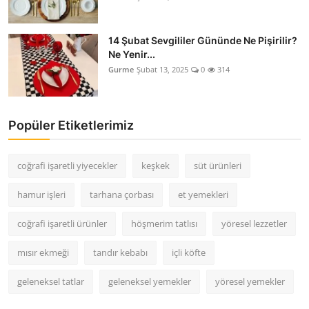
14 Şubat Sevgililer Gününde Ne Pişirilir?
Ne Yenir...
Gurme
Şubat 13, 2025
0
314
Popüler Etiketlerimiz
coğrafi işaretli yiyecekler
keşkek
süt ürünleri
hamur işleri
tarhana çorbası
et yemekleri
coğrafi işaretli ürünler
höşmerim tatlısı
yöresel lezzetler
mısır ekmeği
tandır kebabı
içli köfte
geleneksel tatlar
geleneksel yemekler
yöresel yemekler