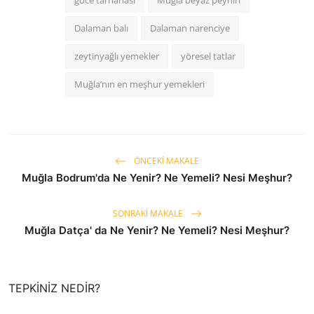
göce tarhanası
Muğla beyaz peyniri
Dalaman balı
Dalaman narenciye
zeytinyağlı yemekler
yöresel tatlar
Muğla’nın en meşhur yemekleri
ÖNCEKI MAKALE
Muğla Bodrum'da Ne Yenir? Ne Yemeli? Nesi Meşhur?
SONRAKI MAKALE
Muğla Datça' da Ne Yenir? Ne Yemeli? Nesi Meşhur?
TEPKINIZ NEDIR?