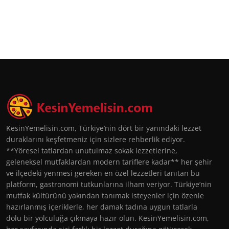
KesinYemelisin.com, Türkiye’nin dört bir yanındaki lezzet
duraklarını keşfetmeniz için sizlere rehberlik ediyor.
**Yöresel tatlardan unutulmaz sokak lezzetlerine,
geleneksel mutfaklardan modern tariflere kadar** her şehir
ve ilçedeki yenmesi gereken en özel lezzetleri tanıtan bu
platform, gastronomi tutkunlarına ilham veriyor. Türkiye’nin
mutfak kültürünü yakından tanımak isteyenler için özenle
hazırlanmış içeriklerle, her damak tadına uygun tatlarla
dolu bir yolculuğa çıkmaya hazır olun. KesinYemelisin.com,