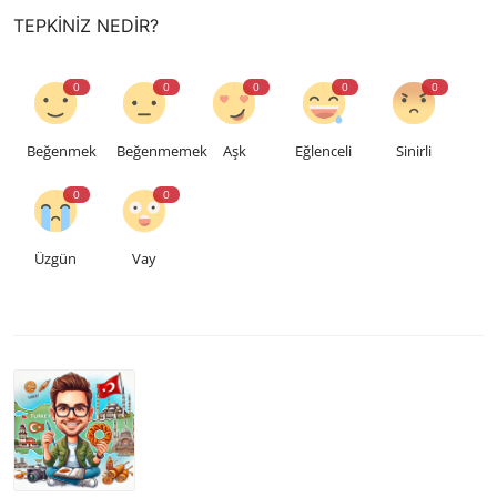
TEPKINIZ NEDIR?
0
0
0
0
0
Beğenmek
Beğenmemek
Aşk
Eğlenceli
Sinirli
0
0
Üzgün
Vay