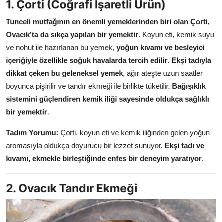
1. Çorti (Coğrafi İşaretli Ürün)
Anne & Bebek Beslenmesi
Tunceli mutfağının en önemli yemeklerinden biri olan Çorti,
Mutfak Sırları & Teknikler
Ovacık’ta da sıkça yapılan bir yemektir
. Koyun eti, kemik suyu
ve nohut ile hazırlanan bu yemek,
yoğun kıvamı ve besleyici
Gıda Sözlüğü & Nedir?
içeriğiyle özellikle soğuk havalarda tercih edilir
.
Ekşi tadıyla
dikkat çeken bu geleneksel yemek
, ağır ateşte uzun saatler
Yemek Tarifleri & Menüler
boyunca pişirilir ve tandır ekmeği ile birlikte tüketilir.
Bağışıklık
sistemini güçlendiren kemik iliği sayesinde oldukça sağlıklı
bir yemektir
.
Tadım Yorumu:
Çorti, koyun eti ve kemik iliğinden gelen yoğun
aromasıyla oldukça doyurucu bir lezzet sunuyor.
Ekşi tadı ve
kıvamı, ekmekle birleştiğinde enfes bir deneyim yaratıyor
.
2. Ovacık Tandır Ekmeği