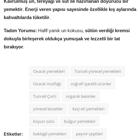
Kavrulmuş un, tereyağı ve süt ile hazırlanan doyurucu bir
yemektir
.
Enerji veren yapısı sayesinde özellikle kış aylarında
kahvaltılarda tüketilir
.
Tadım Yorumu:
Hafif yanık un kokusu,
sütün verdiği kremsi
dokuyla birleşerek oldukça yumuşak ve lezzetli bir tat
bırakıyor
.
Ovacık yemekleri
Tunceli yöresel yemekleri
Ovacık mutfağı
coğrafi işaretli ürünler
Tunceli Çorti
organik besinler
yöresel lezzetler
keçi eti yemekleri
koyun sütü
bulgur yemekleri
baklagil yemekleri
peynir çeşitleri
Etiketler: