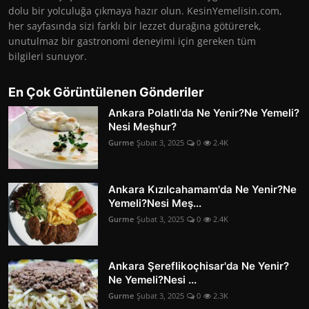
dolu bir yolculuğa çıkmaya hazır olun. KesinYemelisin.com,
her sayfasında sizi farklı bir lezzet durağına götürerek,
unutulmaz bir gastronomi deneyimi için gereken tüm
bilgileri sunuyor.
En Çok Görüntülenen Gönderiler
Ankara Polatlı'da Ne Yenir?Ne Yemeli?
Nesi Meşhur?
Gurme
Şubat 3, 2025
0
2.4K
Ankara Kızılcahamam'da Ne Yenir?Ne
Yemeli?Nesi Meş...
Gurme
Şubat 3, 2025
0
2.4K
Ankara Şereflikoçhisar'da Ne Yenir?
Ne Yemeli?Nesi ...
Gurme
Şubat 3, 2025
0
2.3K