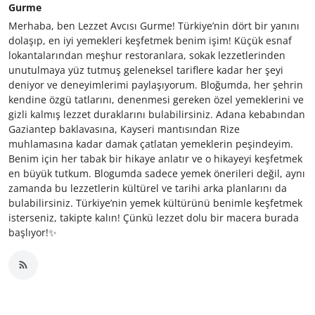
Gurme
Merhaba, ben Lezzet Avcısı Gurme! Türkiye’nin dört bir yanını
dolaşıp, en iyi yemekleri keşfetmek benim işim! Küçük esnaf
lokantalarından meşhur restoranlara, sokak lezzetlerinden
unutulmaya yüz tutmuş geleneksel tariflere kadar her şeyi
deniyor ve deneyimlerimi paylaşıyorum. Bloğumda, her şehrin
kendine özgü tatlarını, denenmesi gereken özel yemeklerini ve
gizli kalmış lezzet duraklarını bulabilirsiniz. Adana kebabından
Gaziantep baklavasına, Kayseri mantısından Rize
muhlamasına kadar damak çatlatan yemeklerin peşindeyim.
Benim için her tabak bir hikaye anlatır ve o hikayeyi keşfetmek
en büyük tutkum. Blogumda sadece yemek önerileri değil, aynı
zamanda bu lezzetlerin kültürel ve tarihi arka planlarını da
bulabilirsiniz. Türkiye’nin yemek kültürünü benimle keşfetmek
isterseniz, takipte kalın! Çünkü lezzet dolu bir macera burada
başlıyor!✨