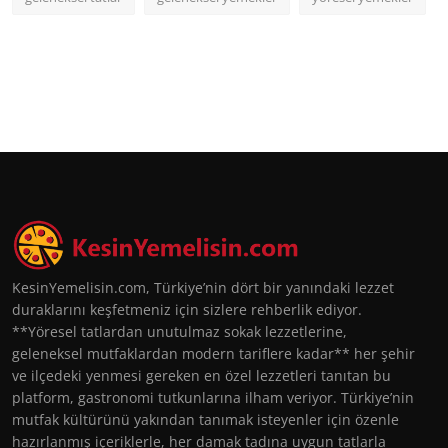
KesinYemelisin.com, Türkiye’nin dört bir yanındaki lezzet
duraklarını keşfetmeniz için sizlere rehberlik ediyor.
**Yöresel tatlardan unutulmaz sokak lezzetlerine,
geleneksel mutfaklardan modern tariflere kadar** her şehir
ve ilçedeki yenmesi gereken en özel lezzetleri tanıtan bu
platform, gastronomi tutkunlarına ilham veriyor. Türkiye’nin
mutfak kültürünü yakından tanımak isteyenler için özenle
hazırlanmış içeriklerle, her damak tadına uygun tatlarla