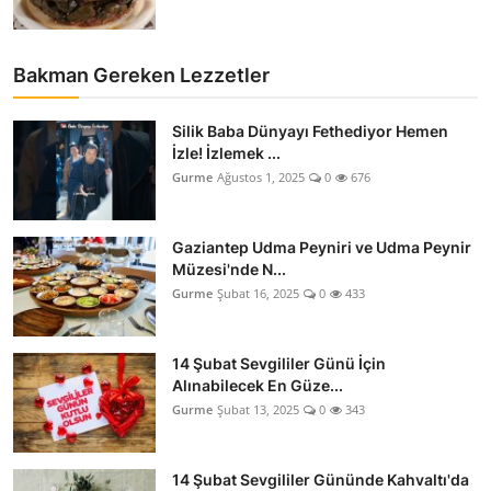
Bakman Gereken Lezzetler
Silik Baba Dünyayı Fethediyor Hemen
İzle! İzlemek ...
Gurme
Ağustos 1, 2025
0
676
Gaziantep Udma Peyniri ve Udma Peynir
Müzesi'nde N...
Gurme
Şubat 16, 2025
0
433
14 Şubat Sevgililer Günü İçin
Alınabilecek En Güze...
Gurme
Şubat 13, 2025
0
343
14 Şubat Sevgililer Gününde Kahvaltı'da