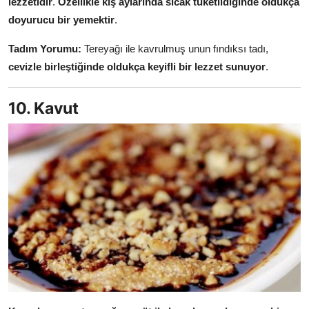
lezzetidir
.
Özellikle kış aylarında sıcak tüketildiğinde oldukça
doyurucu bir yemektir
.
Tadım Yorumu:
Tereyağı ile kavrulmuş unun fındıksı tadı,
cevizle birleştiğinde oldukça keyifli bir lezzet sunuyor
.
10. Kavut