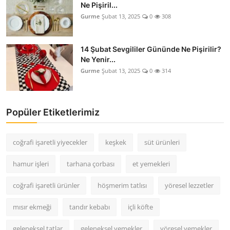
Ne Pişiril...
Gurme
Şubat 13, 2025
0
308
14 Şubat Sevgililer Gününde Ne Pişirilir?
Ne Yenir...
Gurme
Şubat 13, 2025
0
314
Popüler Etiketlerimiz
coğrafi işaretli yiyecekler
keşkek
süt ürünleri
hamur işleri
tarhana çorbası
et yemekleri
coğrafi işaretli ürünler
höşmerim tatlısı
yöresel lezzetler
mısır ekmeği
tandır kebabı
içli köfte
geleneksel tatlar
geleneksel yemekler
yöresel yemekler