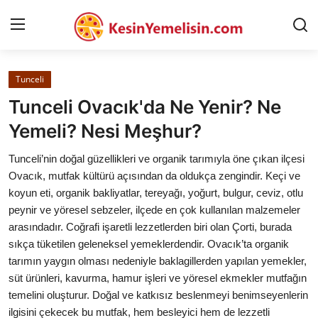
Tunceli
AnaSayfa
Tunceli Ovacık'da Ne Yenir? Ne
Gizlilik Sözleşmesi
Yemeli? Nesi Meşhur?
Rüya Tabirleri
Tunceli’nin doğal güzellikleri ve organik tarımıyla öne çıkan ilçesi
Ovacık, mutfak kültürü açısından da oldukça zengindir. Keçi ve
Diyet & Sağlıklı Beslenme
koyun eti, organik bakliyatlar, tereyağı, yoğurt, bulgur, ceviz, otlu
peynir ve yöresel sebzeler, ilçede en çok kullanılan malzemeler
İletişim
arasındadır. Coğrafi işaretli lezzetlerden biri olan Çorti, burada
sıkça tüketilen geleneksel yemeklerdendir. Ovacık’ta organik
Şehirler
tarımın yaygın olması nedeniyle baklagillerden yapılan yemekler,
Helal Gıda & Dini Hükümler
süt ürünleri, kavurma, hamur işleri ve yöresel ekmekler mutfağın
temelini oluşturur. Doğal ve katkısız beslenmeyi benimseyenlerin
Gıda Güvenliği & Bilimi
ilgisini çekecek bu mutfak, hem besleyici hem de lezzetli