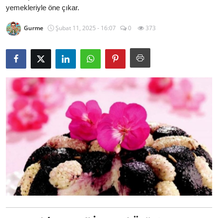
yemekleriyle öne çıkar.
Kalori & Diyet Rehberi
Gurme
Şubat 11, 2025 - 16:07
0
373
Mutfak Püf Noktaları & İpuçları
Mekan & Lezzet Rotaları
Temel Gıda ve Ürün Rehberleri
İçecek Kültürü & Barista
Yöresel Tarifler & Ev Yemekleri
Gıda Güvenliği & Sağlık
İçecek Kültürü & Rehberleri
Popüler Kültür & Mutfak Tarihi
Mutfak Temizliği & Pratik Bilgiler