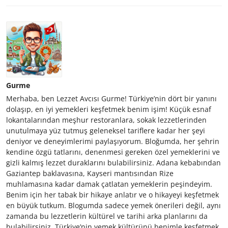
Gurme
Merhaba, ben Lezzet Avcısı Gurme! Türkiye’nin dört bir yanını
dolaşıp, en iyi yemekleri keşfetmek benim işim! Küçük esnaf
lokantalarından meşhur restoranlara, sokak lezzetlerinden
unutulmaya yüz tutmuş geleneksel tariflere kadar her şeyi
deniyor ve deneyimlerimi paylaşıyorum. Bloğumda, her şehrin
kendine özgü tatlarını, denenmesi gereken özel yemeklerini ve
gizli kalmış lezzet duraklarını bulabilirsiniz. Adana kebabından
Gaziantep baklavasına, Kayseri mantısından Rize
muhlamasına kadar damak çatlatan yemeklerin peşindeyim.
Benim için her tabak bir hikaye anlatır ve o hikayeyi keşfetmek
en büyük tutkum. Blogumda sadece yemek önerileri değil, aynı
zamanda bu lezzetlerin kültürel ve tarihi arka planlarını da
bulabilirsiniz. Türkiye’nin yemek kültürünü benimle keşfetmek