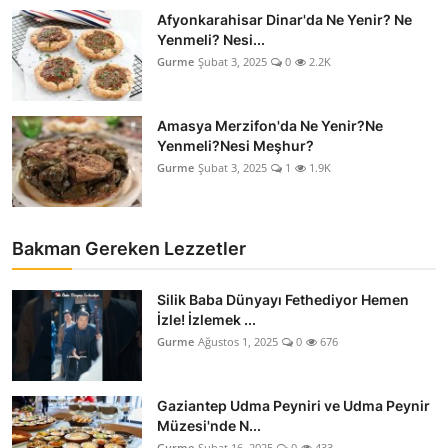
Afyonkarahisar Dinar'da Ne Yenir? Ne
Yenmeli? Nesi...
Gurme
Şubat 3, 2025
0
2.2K
Amasya Merzifon'da Ne Yenir?Ne
Yenmeli?Nesi Meşhur?
Gurme
Şubat 3, 2025
1
1.9K
Bakman Gereken Lezzetler
Silik Baba Dünyayı Fethediyor Hemen
İzle! İzlemek ...
Gurme
Ağustos 1, 2025
0
676
Gaziantep Udma Peyniri ve Udma Peynir
Müzesi'nde N...
Gurme
Şubat 16, 2025
0
433