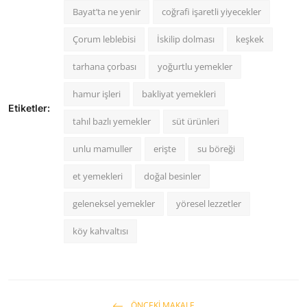
Bayat’ta ne yenir
coğrafi işaretli yiyecekler
Çorum leblebisi
İskilip dolması
keşkek
tarhana çorbası
yoğurtlu yemekler
hamur işleri
bakliyat yemekleri
Etiketler:
tahıl bazlı yemekler
süt ürünleri
unlu mamuller
erişte
su böreği
et yemekleri
doğal besinler
geleneksel yemekler
yöresel lezzetler
köy kahvaltısı
ÖNCEKI MAKALE