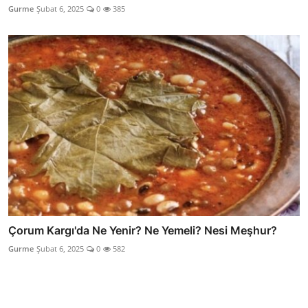
Gurme
Şubat 6, 2025
0
385
Çorum Kargı'da Ne Yenir? Ne Yemeli? Nesi Meşhur?
Gurme
Şubat 6, 2025
0
582