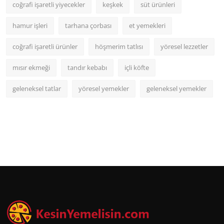
coğrafi işaretli yiyecekler
keşkek
süt ürünleri
hamur işleri
tarhana çorbası
et yemekleri
coğrafi işaretli ürünler
höşmerim tatlısı
yöresel lezzetler
mısır ekmeği
tandır kebabı
içli köfte
geleneksel tatlar
yöresel yemekler
geleneksel yemekler