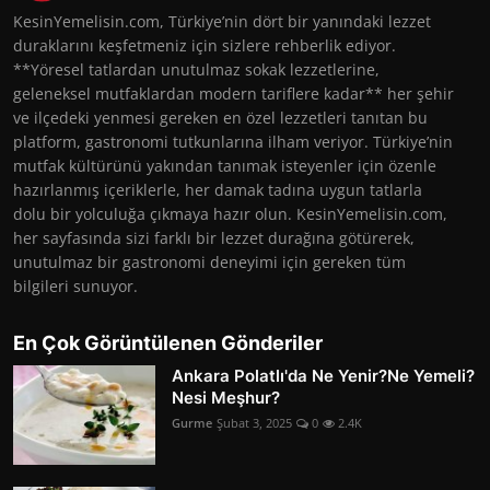
KesinYemelisin.com, Türkiye’nin dört bir yanındaki lezzet
duraklarını keşfetmeniz için sizlere rehberlik ediyor.
**Yöresel tatlardan unutulmaz sokak lezzetlerine,
geleneksel mutfaklardan modern tariflere kadar** her şehir
ve ilçedeki yenmesi gereken en özel lezzetleri tanıtan bu
platform, gastronomi tutkunlarına ilham veriyor. Türkiye’nin
mutfak kültürünü yakından tanımak isteyenler için özenle
hazırlanmış içeriklerle, her damak tadına uygun tatlarla
dolu bir yolculuğa çıkmaya hazır olun. KesinYemelisin.com,
her sayfasında sizi farklı bir lezzet durağına götürerek,
unutulmaz bir gastronomi deneyimi için gereken tüm
bilgileri sunuyor.
En Çok Görüntülenen Gönderiler
Ankara Polatlı'da Ne Yenir?Ne Yemeli?
Nesi Meşhur?
Gurme
Şubat 3, 2025
0
2.4K