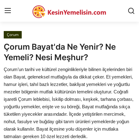
Çorum
AnaSayfa
Çorum Bayat'da Ne Yenir? Ne
Gizlilik Sözleşmesi
Yemeli? Nesi Meşhur?
Rüya Tabirleri
Çorum’un tarihi ve kültürel zenginlikleriyle bilinen ilçelerinden biri
olan Bayat, geleneksel mutfağıyla da dikkat çeker. Et yemekleri,
Diyet & Sağlıklı Beslenme
hamur işleri, tahıl bazlı lezzetler, bakliyat yemekleri ve yoğurtlu
mezeler bölgenin mutfak kültürünün temelini oluşturur. Coğrafi
İletişim
işaretli Çorum leblebisi, İskilip dolması, keşkek, tarhana çorbası,
yoğurtlu yemekler, erişte ve su böreği, Bayat mutfağında sıkça
Şehirler
tüketilen yiyecekler arasındadır. İlçede yetiştirilen mercimek,
Helal Gıda & Dini Hükümler
nohut, fasulye ve buğday gibi tarım ürünleri yemeklerde yoğun
olarak kullanılır. Bayat ilçesine yolu düşenler için mutlaka
Gıda Güvenliği & Bilimi
tatmaları gereken 10 özel lezzeti derledik.