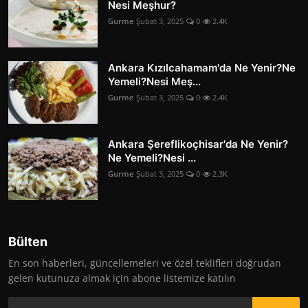
Nesi Meşhur?
Gurme
Şubat 3, 2025
0
2.4K
Ankara Kızılcahamam'da Ne Yenir?Ne
Yemeli?Nesi Meş...
Gurme
Şubat 3, 2025
0
2.4K
Ankara Şereflikoçhisar'da Ne Yenir?
Ne Yemeli?Nesi ...
Gurme
Şubat 3, 2025
0
2.3K
Bülten
En son haberleri, güncellemeleri ve özel teklifleri doğrudan
gelen kutunuza almak için abone listemize katılın