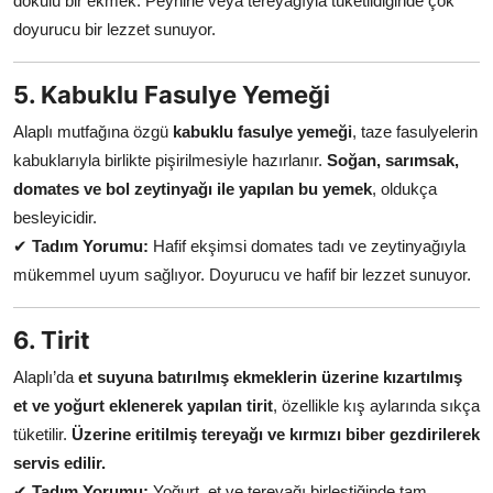
dokulu bir ekmek. Peynirle veya tereyağıyla tüketildiğinde çok
doyurucu bir lezzet sunuyor.
5. Kabuklu Fasulye Yemeği
Alaplı mutfağına özgü
kabuklu fasulye yemeği
, taze fasulyelerin
kabuklarıyla birlikte pişirilmesiyle hazırlanır.
Soğan, sarımsak,
domates ve bol zeytinyağı ile yapılan bu yemek
, oldukça
besleyicidir.
✔
Tadım Yorumu:
Hafif ekşimsi domates tadı ve zeytinyağıyla
mükemmel uyum sağlıyor. Doyurucu ve hafif bir lezzet sunuyor.
6. Tirit
Alaplı’da
et suyuna batırılmış ekmeklerin üzerine kızartılmış
et ve yoğurt eklenerek yapılan tirit
, özellikle kış aylarında sıkça
tüketilir.
Üzerine eritilmiş tereyağı ve kırmızı biber gezdirilerek
servis edilir.
✔
Tadım Yorumu:
Yoğurt, et ve tereyağı birleştiğinde tam