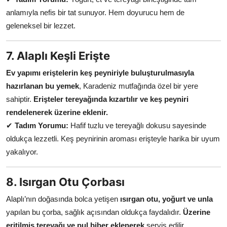
anlamıyla nefis bir tat sunuyor. Hem doyurucu hem de
geleneksel bir lezzet.
7. Alaplı Keşli Erişte
Ev yapımı eriştelerin keş peyniriyle buluşturulmasıyla
hazırlanan bu yemek
, Karadeniz mutfağında özel bir yere
sahiptir.
Erişteler tereyağında kızartılır ve keş peyniri
rendelenerek üzerine eklenir.
✔
Tadım Yorumu:
Hafif tuzlu ve tereyağlı dokusu sayesinde
oldukça lezzetli. Keş peynirinin aroması erişteyle harika bir uyum
yakalıyor.
8. Isırgan Otu Çorbası
Alaplı’nın doğasında bolca yetişen
ısırgan otu, yoğurt ve unla
yapılan bu çorba, sağlık açısından oldukça faydalıdır.
Üzerine
eritilmiş tereyağı ve pul biber eklenerek
servis edilir.