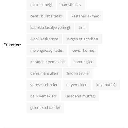
mısır ekmeği
hamsili pilav
cevizli burma tatlısı
kestaneli ekmek
kabuklu fasulye yemeği
tirit
Alaplı keşli erişte
ısırgan otu çorbası
Etiketler:
melengücceği tatlısı
cevizli kömeç
Karadeniz yemekleri
hamur işleri
deniz mahsulleri
fındıklı tatlılar
yöresel sebzeler
ot yemekleri
köy mutfağı
balık yemekleri
Karadeniz mutfağı
geleneksel tarifler