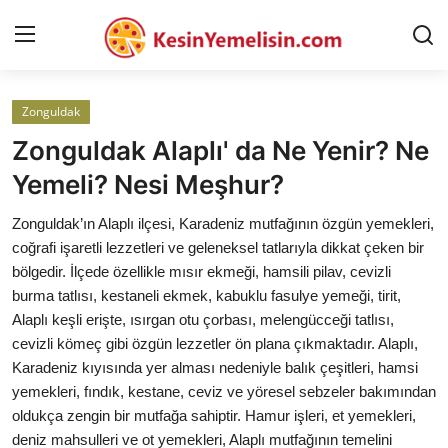
Zonguldak
AnaSayfa
Zonguldak Alaplı' da Ne Yenir? Ne
Gizlilik Sözleşmesi
Yemeli? Nesi Meşhur?
Rüya Tabirleri
Zonguldak’ın Alaplı ilçesi, Karadeniz mutfağının özgün yemekleri,
coğrafi işaretli lezzetleri ve geleneksel tatlarıyla dikkat çeken bir
Diyet & Sağlıklı Beslenme
bölgedir. İlçede özellikle mısır ekmeği, hamsili pilav, cevizli
burma tatlısı, kestaneli ekmek, kabuklu fasulye yemeği, tirit,
İletişim
Alaplı keşli erişte, ısırgan otu çorbası, melengücceği tatlısı,
cevizli kömeç gibi özgün lezzetler ön plana çıkmaktadır. Alaplı,
Şehirler
Karadeniz kıyısında yer alması nedeniyle balık çeşitleri, hamsi
Helal Gıda & Dini Hükümler
yemekleri, fındık, kestane, ceviz ve yöresel sebzeler bakımından
oldukça zengin bir mutfağa sahiptir. Hamur işleri, et yemekleri,
Gıda Güvenliği & Bilimi
deniz mahsulleri ve ot yemekleri, Alaplı mutfağının temelini