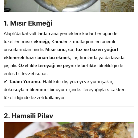
Anne & Bebek Beslenmesi
Mutfak Sırları & Teknikler
1. Mısır Ekmeği
Alaplı’da kahvaltılardan ana yemeklere kadar her öğünde
Gıda Sözlüğü & Nedir?
tüketilen
mısır ekmeği
, Karadeniz mutfağının en önemli
Yemek Tarifleri & Menüler
unsurlarından biridir.
Mısır unu, su, tuz ve bazen yoğurt
eklenerek hazırlanan bu ekmek
, taş fırınlarda ya da tavada
pişirilir.
Özellikle tereyağı ve peynirle birlikte
tüketildiğinde
enfes bir lezzet sunar.
✔
Tadım Yorumu:
Hafif kıtır dış yüzeyi ve yumuşak iç
dokusuyla mükemmel bir uyum içinde. Tereyağıyla sıcakken
tüketildiğinde lezzeti katlanıyor.
2. Hamsili Pilav