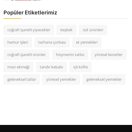
Popüler Etiketlerimiz
coğrafi işaretli yiyecekler
keşkek
süt ürünleri
hamur işleri
tarhana çorbası
et yemekleri
coğrafi işaretli ürünler
höşmerim tatlısı
yöresel lezzetler
mısır ekmeği
tandır kebabı
içli köfte
geleneksel tatlar
yöresel yemekler
geleneksel yemekler