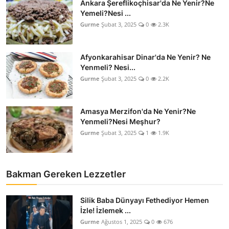
Ankara Şereflikoçhisar'da Ne Yenir?Ne
Yemeli?Nesi ...
Gurme
Şubat 3, 2025
0
2.3K
Afyonkarahisar Dinar'da Ne Yenir? Ne
Yenmeli? Nesi...
Gurme
Şubat 3, 2025
0
2.2K
Amasya Merzifon'da Ne Yenir?Ne
Yenmeli?Nesi Meşhur?
Gurme
Şubat 3, 2025
1
1.9K
Bakman Gereken Lezzetler
Silik Baba Dünyayı Fethediyor Hemen
İzle! İzlemek ...
Gurme
Ağustos 1, 2025
0
676