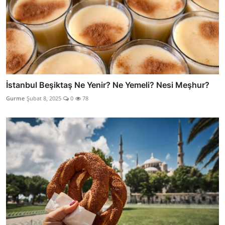
İstanbul Beşiktaş Ne Yenir? Ne Yemeli? Nesi Meşhur?
Gurme
Şubat 8, 2025
0
78