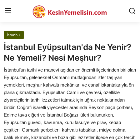
İstanbul
AnaSayfa
İstanbul Eyüpsultan'da Ne Yenir?
Gizlilik Sözleşmesi
Ne Yemeli? Nesi Meşhur?
Rüya Tabirleri
İstanbul’un tarihi ve manevi açıdan en önemli ilçelerinden biri olan
Eyüpsultan, geleneksel Osmanlı mutfağından izler taşıyan
Diyet & Sağlıklı Beslenme
yemekleri, meşhur kahvaltı mekânları ve esnaf lokantalarıyla ön
plana çıkmaktadır. Eyüpsultan Camii ve çevresi, özellikle
İletişim
ziyaretçilerin tarihi lezzetleri tatmak için uğrak noktalarından
biridir. Coğrafi işaretli yiyecekler arasında Beykoz paça çorbası,
Şehirler
Edirne tava ciğeri ve İstanbul Boğazı lüferi bulunurken,
Helal Gıda & Dini Hükümler
Eyüpsultan güveci, kavurma, kuru fasulye ve pilav, kebap
çeşitleri, Osmanlı şerbetleri, kahvaltı tabakları, midye dolma,
Gıda Güvenliği & Bilimi
balık ekmek, kazandibi ve boza gibi lezzetler ilçede en çok tercih