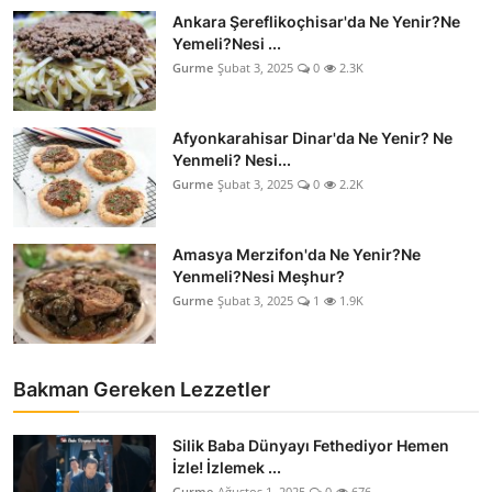
Ankara Şereflikoçhisar'da Ne Yenir?Ne
Yemeli?Nesi ...
Gurme
Şubat 3, 2025
0
2.3K
Afyonkarahisar Dinar'da Ne Yenir? Ne
Yenmeli? Nesi...
Gurme
Şubat 3, 2025
0
2.2K
Amasya Merzifon'da Ne Yenir?Ne
Yenmeli?Nesi Meşhur?
Gurme
Şubat 3, 2025
1
1.9K
Bakman Gereken Lezzetler
Silik Baba Dünyayı Fethediyor Hemen
İzle! İzlemek ...
Gurme
Ağustos 1, 2025
0
676