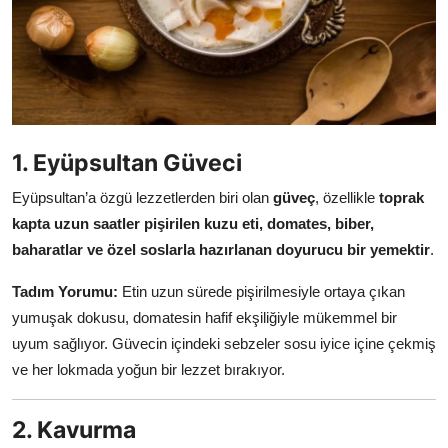
Anne & Bebek Beslenmesi
Mutfak Sırları & Teknikler
Gıda Sözlüğü & Nedir?
Yemek Tarifleri & Menüler
1. Eyüpsultan Güveci
Eyüpsultan’a özgü lezzetlerden biri olan
güveç
, özellikle
toprak
kapta uzun saatler pişirilen kuzu eti, domates, biber,
baharatlar ve özel soslarla hazırlanan doyurucu bir yemektir
.
Tadım Yorumu:
Etin uzun sürede pişirilmesiyle ortaya çıkan
yumuşak dokusu, domatesin hafif ekşiliğiyle mükemmel bir
uyum sağlıyor. Güvecin içindeki sebzeler sosu iyice içine çekmiş
ve her lokmada yoğun bir lezzet bırakıyor.
2. Kavurma