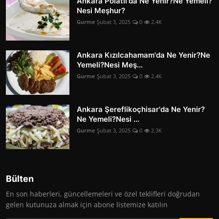
Ankara Polatlı'da Ne Yenir?Ne Yemeli?
Nesi Meşhur?
Gurme
Şubat 3, 2025
0
2.4K
Ankara Kızılcahamam'da Ne Yenir?Ne
Yemeli?Nesi Meş...
Gurme
Şubat 3, 2025
0
2.4K
Ankara Şereflikoçhisar'da Ne Yenir?
Ne Yemeli?Nesi ...
Gurme
Şubat 3, 2025
0
2.3K
Bülten
En son haberleri, güncellemeleri ve özel teklifleri doğrudan
gelen kutunuza almak için abone listemize katılın