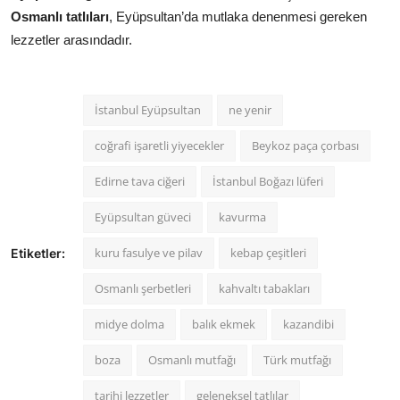
Osmanlı tatlıları
, Eyüpsultan’da mutlaka denenmesi gereken
lezzetler arasındadır.
İstanbul Eyüpsultan
ne yenir
coğrafi işaretli yiyecekler
Beykoz paça çorbası
Edirne tava ciğeri
İstanbul Boğazı lüferi
Eyüpsultan güveci
kavurma
kuru fasulye ve pilav
kebap çeşitleri
Etiketler:
Osmanlı şerbetleri
kahvaltı tabakları
midye dolma
balık ekmek
kazandibi
boza
Osmanlı mutfağı
Türk mutfağı
tarihi lezzetler
geleneksel tatlılar