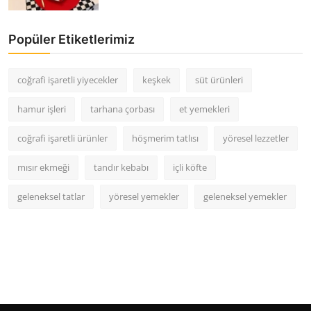
Popüler Etiketlerimiz
coğrafi işaretli yiyecekler
keşkek
süt ürünleri
hamur işleri
tarhana çorbası
et yemekleri
coğrafi işaretli ürünler
höşmerim tatlısı
yöresel lezzetler
mısır ekmeği
tandır kebabı
içli köfte
geleneksel tatlar
yöresel yemekler
geleneksel yemekler