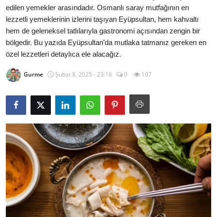
edilen yemekler arasındadır. Osmanlı saray mutfağının en
Kalori & Diyet Rehberi
lezzetli yemeklerinin izlerini taşıyan Eyüpsultan, hem kahvaltı
hem de geleneksel tatlılarıyla gastronomi açısından zengin bir
Mutfak Püf Noktaları & İpuçları
bölgedir. Bu yazıda Eyüpsultan’da mutlaka tatmanız gereken en
özel lezzetleri detaylıca ele alacağız.
Mekan & Lezzet Rotaları
Gurme
Şubat 8, 2025 - 23:16
0
107
Temel Gıda ve Ürün Rehberleri
İçecek Kültürü & Barista
Yöresel Tarifler & Ev Yemekleri
Gıda Güvenliği & Sağlık
İçecek Kültürü & Rehberleri
Popüler Kültür & Mutfak Tarihi
Mutfak Temizliği & Pratik Bilgiler