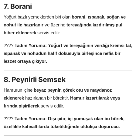
7. Borani
Yoğurt bazlı yemeklerden biri olan
borani
,
ıspanak, soğan ve
nohut ile hazırlanır
ve üzerine
tereyağında kızdırılmış pul
biber eklenerek
servis edilir.
????
Tadım Yorumu:
Yoğurt ve tereyağının verdiği kremsi tat,
ıspanak ve nohudun hafif dokusuyla birleşince nefis bir
lezzet ortaya çıkıyor.
8. Peynirli Semsek
Hamurun içine
beyaz peynir, çörek otu ve maydanoz
eklenerek
hazırlanan bir börektir.
Hamur kızartılarak veya
fırında pişirilerek
servis edilir.
????
Tadım Yorumu:
Dışı çıtır, içi yumuşak olan bu börek,
özellikle kahvaltılarda tüketildiğinde oldukça doyurucu.