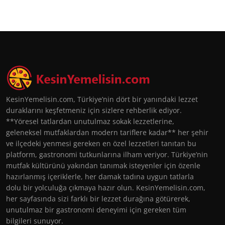
KesinYemelisin.com, Türkiye’nin dört bir yanındaki lezzet
duraklarını keşfetmeniz için sizlere rehberlik ediyor.
**Yöresel tatlardan unutulmaz sokak lezzetlerine,
geleneksel mutfaklardan modern tariflere kadar** her şehir
ve ilçedeki yenmesi gereken en özel lezzetleri tanıtan bu
platform, gastronomi tutkunlarına ilham veriyor. Türkiye’nin
mutfak kültürünü yakından tanımak isteyenler için özenle
hazırlanmış içeriklerle, her damak tadına uygun tatlarla
dolu bir yolculuğa çıkmaya hazır olun. KesinYemelisin.com,
her sayfasında sizi farklı bir lezzet durağına götürerek,
unutulmaz bir gastronomi deneyimi için gereken tüm
bilgileri sunuyor.