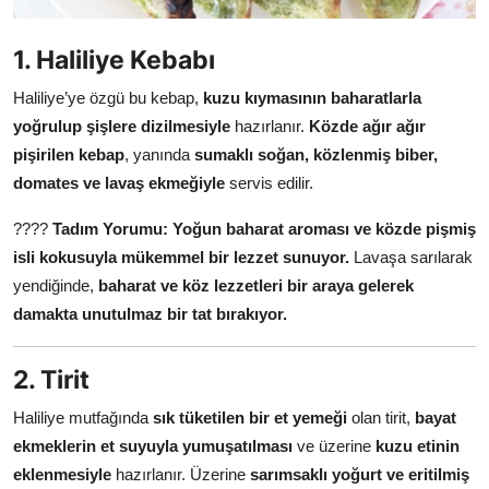
Anne & Bebek Beslenmesi
1. Haliliye Kebabı
Mutfak Sırları & Teknikler
Haliliye’ye özgü bu kebap,
kuzu kıymasının baharatlarla
Gıda Sözlüğü & Nedir?
yoğrulup şişlere dizilmesiyle
hazırlanır.
Közde ağır ağır
pişirilen kebap
, yanında
sumaklı soğan, közlenmiş biber,
Yemek Tarifleri & Menüler
domates ve lavaş ekmeğiyle
servis edilir.
????
Tadım Yorumu:
Yoğun baharat aroması ve közde pişmiş
isli kokusuyla mükemmel bir lezzet sunuyor.
Lavaşa sarılarak
yendiğinde,
baharat ve köz lezzetleri bir araya gelerek
damakta unutulmaz bir tat bırakıyor.
2. Tirit
Haliliye mutfağında
sık tüketilen bir et yemeği
olan tirit,
bayat
ekmeklerin et suyuyla yumuşatılması
ve üzerine
kuzu etinin
eklenmesiyle
hazırlanır. Üzerine
sarımsaklı yoğurt ve eritilmiş