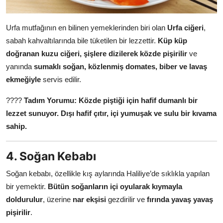
Urfa mutfağının en bilinen yemeklerinden biri olan
Urfa ciğeri
,
sabah kahvaltılarında bile tüketilen bir lezzettir.
Küp küp
doğranan kuzu ciğeri, şişlere dizilerek közde pişirilir
ve
yanında
sumaklı soğan, közlenmiş domates, biber ve lavaş
ekmeğiyle
servis edilir.
????
Tadım Yorumu:
Közde piştiği için hafif dumanlı bir
lezzet sunuyor.
Dışı hafif çıtır, içi yumuşak ve sulu bir kıvama
sahip.
4. Soğan Kebabı
Soğan kebabı, özellikle kış aylarında Haliliye’de sıklıkla yapılan
bir yemektir.
Bütün soğanların içi oyularak kıymayla
doldurulur
, üzerine
nar ekşisi
gezdirilir ve
fırında yavaş yavaş
pişirilir
.