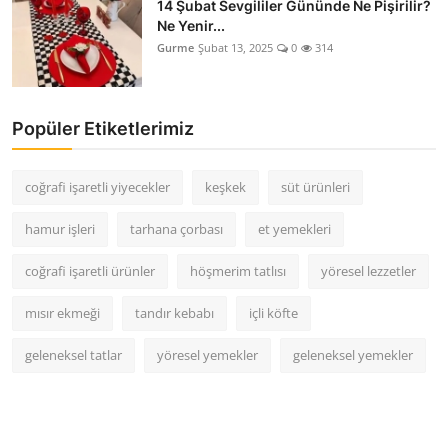
14 Şubat Sevgililer Gününde Ne Pişirilir?
Ne Yenir...
Gurme
Şubat 13, 2025
0
314
Popüler Etiketlerimiz
coğrafi işaretli yiyecekler
keşkek
süt ürünleri
hamur işleri
tarhana çorbası
et yemekleri
coğrafi işaretli ürünler
höşmerim tatlısı
yöresel lezzetler
mısır ekmeği
tandır kebabı
içli köfte
geleneksel tatlar
yöresel yemekler
geleneksel yemekler