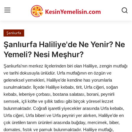
Şanlıurfa
AnaSayfa
Şanlıurfa Haliliye'de Ne Yenir? Ne
Gizlilik Sözleşmesi
Yemeli? Nesi Meşhur?
Rüya Tabirleri
Şanlıurfa’nın merkez ilçelerinden biri olan Haliliye, zengin mutfağı
ve tarihi dokusuyla ünlüdür. Urfa mutfağının en özgün ve
Diyet & Sağlıklı Beslenme
geleneksel yemekleri, Haliliye’de kendine has yorumlarla
sunulmaktadır. İlçede Haliliye kebabı, tirit, Urfa ciğeri, soğan
İletişim
kebabı, lebeniye çorbası, bostana salatası, borani, peynirli
semsek, içli köfte ve şıllık tatlısı gibi birçok yöresel lezzet
Şehirler
bulunmaktadır. Coğrafi işaretli yiyecekler arasında Urfa kebabı,
Helal Gıda & Dini Hükümler
Urfa ciğeri, Urfa biberi ve Urfa peyniri yer alırken, Haliliye’de en
çok üretilen tarım ürünleri arasında buğday, mercimek, biber,
Gıda Güvenliği & Bilimi
domates, fıstık ve pamuk bulunmaktadır. Haliliye mutfağı,