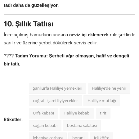
tadı daha da güzelleşiyor.
10. Şıllık Tatlısı
İnce açılmış hamurların arasına
ceviz içi eklenerek
rulo şeklinde
sarılır ve üzerine şerbet dökülerek servis edilir.
????
Tadım Yorumu:
Şerbeti ağır olmayan, hafif ve dengeli
bir tatlı.
Şanlıurfa Haliliye yemekleri
Haliliye’de ne yenir
coğrafi işaretli yiyecekler
Haliliye mutfağı
Urfa kebabı
Haliliye kebabı
tirit
Etiketler:
soğan kebabı
bostana salatası
lebeniye çorbası
borani
içli köfte