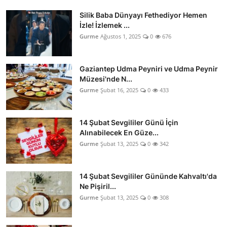
Silik Baba Dünyayı Fethediyor Hemen
İzle! İzlemek ...
Gurme
Ağustos 1, 2025
0
676
Gaziantep Udma Peyniri ve Udma Peynir
Müzesi'nde N...
Gurme
Şubat 16, 2025
0
433
14 Şubat Sevgililer Günü İçin
Alınabilecek En Güze...
Gurme
Şubat 13, 2025
0
342
14 Şubat Sevgililer Gününde Kahvaltı'da
Ne Pişiril...
Gurme
Şubat 13, 2025
0
308