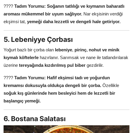
????
Tadım Yorumu:
Soğanın tatlılığı ve kıymanın baharatlı
aroması mükemmel bir uyum sağlıyor.
Nar ekşisinin verdiği
ekşimsi tat,
yemeği daha lezzetli ve dengeli hale getiriyor.
5. Lebeniyye Çorbası
Yoğurt bazlı bir çorba olan
lebeniye
,
pirinç, nohut ve minik
kıymalı köftelerle
hazırlanır. Sarımsak ve nane ile tatlandırılarak
üzerine
tereyağında kızdırılmış pul biber
gezdirilir.
????
Tadım Yorumu:
Hafif ekşimsi tadı ve yoğurdun
kremamsı dokusuyla oldukça dengeli bir çorba.
Özellikle
soğuk kış günlerinde hem besleyici hem de lezzetli bir
başlangıç yemeği.
6. Bostana Salatası