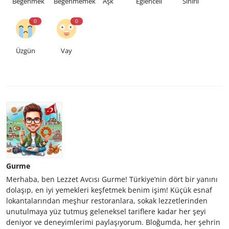
Beğenmek
Beğenmemek
Aşk
Eğlenceli
Sinirli
0
0
Üzgün
Vay
Gurme
Merhaba, ben Lezzet Avcısı Gurme! Türkiye’nin dört bir yanını
dolaşıp, en iyi yemekleri keşfetmek benim işim! Küçük esnaf
lokantalarından meşhur restoranlara, sokak lezzetlerinden
unutulmaya yüz tutmuş geleneksel tariflere kadar her şeyi
deniyor ve deneyimlerimi paylaşıyorum. Bloğumda, her şehrin