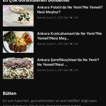
En Çok Görüntülenen Gönderiler
Ankara Polatlı'da Ne Yenir?Ne Yemeli?
Nesi Meşhur?
Gurme
Şubat 3, 2025
0
2.4K
Ankara Kızılcahamam'da Ne Yenir?Ne
Yemeli?Nesi Meş...
Gurme
Şubat 3, 2025
0
2.4K
Ankara Şereflikoçhisar'da Ne Yenir?
Ne Yemeli?Nesi ...
Gurme
Şubat 3, 2025
0
2.3K
Bülten
En son haberleri, güncellemeleri ve özel teklifleri doğrudan
gelen kutunuza almak için abone listemize katılın