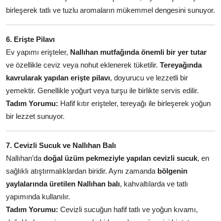
birleşerek tatlı ve tuzlu aromaların mükemmel dengesini sunuyor.
6. Erişte Pilavı
Ev yapımı erişteler,
Nallıhan mutfağında önemli bir yer tutar
ve özellikle ceviz veya nohut eklenerek tüketilir.
Tereyağında
kavrularak yapılan erişte pilavı
, doyurucu ve lezzetli bir
yemektir. Genellikle yoğurt veya turşu ile birlikte servis edilir.
Tadım Yorumu:
Hafif kıtır erişteler, tereyağı ile birleşerek yoğun
bir lezzet sunuyor.
7. Cevizli Sucuk ve Nallıhan Balı
Nallıhan’da
doğal üzüm pekmeziyle yapılan cevizli sucuk
, en
sağlıklı atıştırmalıklardan biridir. Aynı zamanda
bölgenin
yaylalarında üretilen Nallıhan balı
, kahvaltılarda ve tatlı
yapımında kullanılır.
Tadım Yorumu:
Cevizli sucuğun hafif tatlı ve yoğun kıvamı,