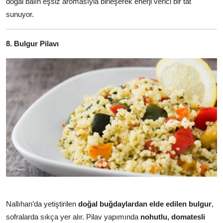
doğal balın eşsiz aromasıyla birleşerek enerji verici bir tat
sunuyor.
8. Bulgur Pilavı
Nallıhan’da yetiştirilen
doğal buğdaylardan elde edilen bulgur
,
sofralarda sıkça yer alır. Pilav yapımında
nohutlu, domatesli