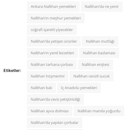
Ankara Nallıhan yemekleri
Nallıhan’da ne yenir
Nallıhan’ın meşhur yemekleri
coğrafi işaretli yiyecekler
Nallıhan’da yetişen ürünler
Nallıhan mutfağı
Nallıhan’ın yerel lezzetleri
Nallıhan bazlaması
Nallıhan tarhana çorbası
Nallıhan eriştesi
Etiketler:
Nallıhan höşmerimi
Nallıhan cevizli sucuk
Nallıhan balı
İç Anadolu yemekleri
Nallıhan’da ceviz yetiştiriciliği
Nallıhan ayva dolması
Nallıhan manda yoğurdu
Nallıhan’da yapılan çorbalar