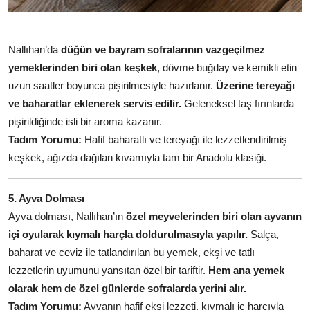
Nallıhan’da
düğün ve bayram sofralarının vazgeçilmez
yemeklerinden biri olan keşkek
, dövme buğday ve kemikli etin
uzun saatler boyunca pişirilmesiyle hazırlanır.
Üzerine tereyağı
ve baharatlar eklenerek servis edilir.
Geleneksel taş fırınlarda
pişirildiğinde isli bir aroma kazanır.
Tadım Yorumu:
Hafif baharatlı ve tereyağı ile lezzetlendirilmiş
keşkek, ağızda dağılan kıvamıyla tam bir Anadolu klasiği.
5. Ayva Dolması
Ayva dolması, Nallıhan’ın
özel meyvelerinden biri olan ayvanın
içi oyularak kıymalı harçla doldurulmasıyla yapılır.
Salça,
baharat ve ceviz ile tatlandırılan bu yemek, ekşi ve tatlı
lezzetlerin uyumunu yansıtan özel bir tariftir.
Hem ana yemek
olarak hem de özel günlerde sofralarda yerini alır.
Tadım Yorumu:
Ayvanın hafif ekşi lezzeti, kıymalı iç harcıyla