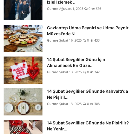
İzle! İzlemek ...
Gurme
Ağustos 1, 2025
0
676
Gaziantep Udma Peyniri ve Udma Peynir
Müzesi'nde N...
Gurme
Şubat 16, 2025
0
433
14 Şubat Sevgililer Günü İçin
Alınabilecek En Güze...
Gurme
Şubat 13, 2025
0
342
14 Şubat Sevgililer Gününde Kahvaltı'da
Ne Pişiril...
Gurme
Şubat 13, 2025
0
308
14 Şubat Sevgililer Gününde Ne Pişirilir?
Ne Yenir...