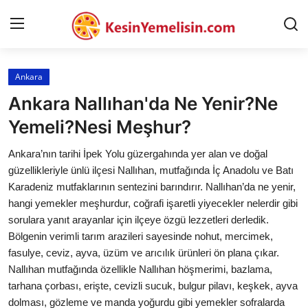
Ankara
AnaSayfa
Ankara Nallıhan'da Ne Yenir?Ne
Gizlilik Sözleşmesi
Yemeli?Nesi Meşhur?
Rüya Tabirleri
Ankara’nın tarihi İpek Yolu güzergahında yer alan ve doğal
güzellikleriyle ünlü ilçesi Nallıhan, mutfağında İç Anadolu ve Batı
Diyet & Sağlıklı Beslenme
Karadeniz mutfaklarının sentezini barındırır. Nallıhan’da ne yenir,
hangi yemekler meşhurdur, coğrafi işaretli yiyecekler nelerdir gibi
İletişim
sorulara yanıt arayanlar için ilçeye özgü lezzetleri derledik.
Bölgenin verimli tarım arazileri sayesinde nohut, mercimek,
Şehirler
fasulye, ceviz, ayva, üzüm ve arıcılık ürünleri ön plana çıkar.
Helal Gıda & Dini Hükümler
Nallıhan mutfağında özellikle Nallıhan höşmerimi, bazlama,
tarhana çorbası, erişte, cevizli sucuk, bulgur pilavı, keşkek, ayva
Gıda Güvenliği & Bilimi
dolması, gözleme ve manda yoğurdu gibi yemekler sofralarda