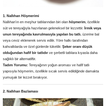
Anne & Bebek Beslenmesi
Mutfak Sırları & Teknikler
1. Nallıhan Höşmerimi
Nallıhan’ın en meşhur tatlılarından biri olan
höşmerim
, özellikle
Gıda Sözlüğü & Nedir?
süt ve tereyağıyla hazırlanan geleneksel bir lezzettir.
İrmik veya
unun tereyağında kavrulmasıyla yapılan bu tatlı
, üzerine bal
Yemek Tarifleri & Menüler
veya ceviz eklenerek servis edilir. Yöre halkı tarafından
kahvaltılarda ve özel günlerde tüketilir.
Şeker oranı düşük
olduğundan hafif bir tatlıdır
ve şerbetli tatlılara kıyasla daha
sağlıklı bir alternatiftir.
Tadım Yorumu:
Tereyağının yoğun aroması ve hafif tatlı
yapısıyla höşmerim, özellikle sıcak servis edildiğinde damakta
yumuşak bir lezzet bırakıyor.
2. Nallıhan Bazlaması