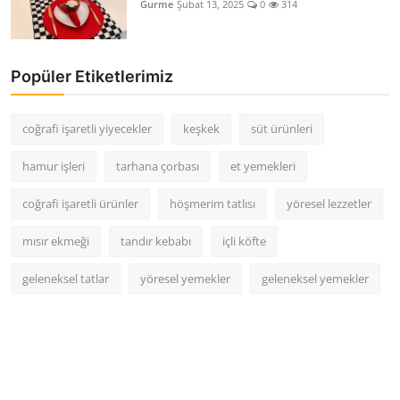
Gurme
Şubat 13, 2025
0
314
Popüler Etiketlerimiz
coğrafi işaretli yiyecekler
keşkek
süt ürünleri
hamur işleri
tarhana çorbası
et yemekleri
coğrafi işaretli ürünler
höşmerim tatlısı
yöresel lezzetler
mısır ekmeği
tandır kebabı
içli köfte
geleneksel tatlar
yöresel yemekler
geleneksel yemekler