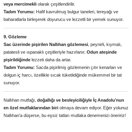
veya mercimekli
olarak çeşitlendirilir.
Tadım Yorumu:
Hafif kavrulmuş bulgur taneleri, tereyağı ve
baharatlarla birleşerek doyurucu ve lezzetli bir yemek sunuyor.
9. Gözleme
Sac üzerinde pişirilen Nallıhan gözlemesi
, peynirli, kıymalı,
patatesli ve ıspanaklı çeşitleriyle hazırlanır.
Odun ateşinde
pişirildiğinde
lezzeti daha da artar.
Tadım Yorumu:
Sacda pişirilmiş gözlemenin çıtır kenarları ve
dolgun iç harcı, özellikle sıcak tüketildiğinde mükemmel bir tat
sunuyor.
Nallıhan mutfağı,
doğallığı ve besleyiciliğiyle İç Anadolu’nun
en özel mutfaklarından biri
olmaya devam ediyor. Eğer yolunuz
Nallıhan’a düşerse, bu eşsiz tatları mutlaka denemenizi öneririz!