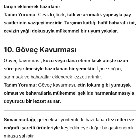
tarçın eklenerek hazırlanır
.
Tadım Yorumu:
Cevizli çörek,
tatlı ve aromatik yapısıyla çay
saatlerinin vazgeçilmezidir
.
Tarçının kattığı hafif baharatlı tat,
cevizin yağlı dokusuyla mükemmel bir uyum yakalar
.
10. Göveç Kavurması
Göveç kavurması,
kuzu veya dana etinin kısık ateşte uzun
süre pişirilmesiyle hazırlanan bir yemektir
. İçine soğan,
sarımsak ve baharatlar eklenerek lezzeti artırılır.
Tadım Yorumu:
Göveç kavurması,
etin lokum gibi yumuşak
olması ve baharatlarla mükemmel şekilde harmanlanmasıyla
doyurucu bir lezzet sunar
.
Simav mutfağı
, geleneksel yöntemlerle hazırlanan
lezzetleri ve
coğrafi işaretli ürünleriyle
keşfedilmeye değer bir gastronomik
mirasa sahiptir.