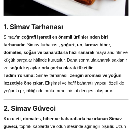
Anne & Bebek Beslenmesi
Mutfak Sırları & Teknikler
1. Simav Tarhanası
Gıda Sözlüğü & Nedir?
Simav’ın
coğrafi işaretli en önemli ürünlerinden biri
tarhanadır
. Simav tarhanası,
yoğurt, un, kırmızı biber,
Yemek Tarifleri & Menüler
domates, soğan ve baharatlarla hazırlanarak
mayalandırılır ve
küçük parçalar hâlinde kurutulur. Daha sonra ufalanarak saklanır
ve
soğuk kış aylarında çorba olarak tüketilir
.
Tadım Yorumu:
Simav tarhanası,
zengin aroması ve yoğun
lezzetiyle öne çıkar
. Ekşimsi ve hafif baharatlı yapısı, özellikle
yoğurtla pişirildiğinde mükemmel bir tat dengesi oluşturur.
2. Simav Güveci
Kuzu eti, domates, biber ve baharatlarla hazırlanan Simav
güveci
, toprak kaplarda ve odun ateşinde ağır ağır pişirilir. Uzun