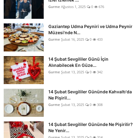
Gurme
Ağustos 1, 2025
0
676
Gaziantep Udma Peyniri ve Udma Peynir
Müzesi'nde N...
Gurme
Şubat 16, 2025
0
433
14 Şubat Sevgililer Günü İçin
Alınabilecek En Güze...
Gurme
Şubat 13, 2025
0
342
14 Şubat Sevgililer Gününde Kahvaltı'da
Ne Pişiril...
Gurme
Şubat 13, 2025
0
308
14 Şubat Sevgililer Gününde Ne Pişirilir?
Ne Yenir...
Gurme
Şubat 13, 2025
0
314