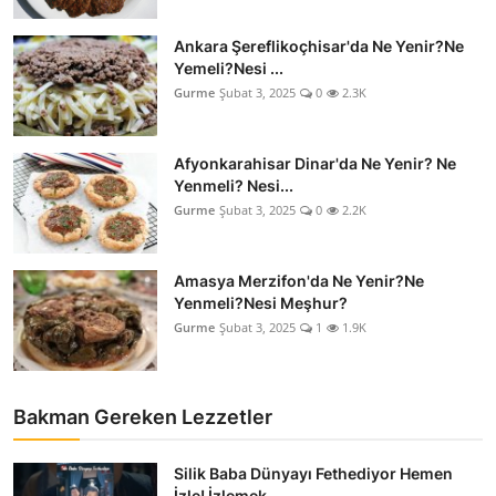
Ankara Şereflikoçhisar'da Ne Yenir?Ne
Yemeli?Nesi ...
Gurme
Şubat 3, 2025
0
2.3K
Afyonkarahisar Dinar'da Ne Yenir? Ne
Yenmeli? Nesi...
Gurme
Şubat 3, 2025
0
2.2K
Amasya Merzifon'da Ne Yenir?Ne
Yenmeli?Nesi Meşhur?
Gurme
Şubat 3, 2025
1
1.9K
Bakman Gereken Lezzetler
Silik Baba Dünyayı Fethediyor Hemen
İzle! İzlemek ...