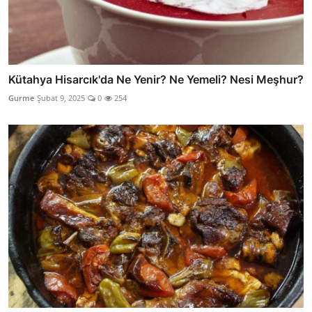
Kütahya Hisarcık'da Ne Yenir? Ne Yemeli? Nesi Meşhur?
Gurme
Şubat 9, 2025
0
254