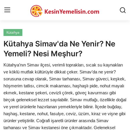
Kütahya
AnaSayfa
Kütahya Simav'da Ne Yenir? Ne
Gizlilik Sözleşmesi
Yemeli? Nesi Meşhur?
Rüya Tabirleri
Kütahya’nın Simav ilçesi, verimli toprakları, sıcak su kaynakları
ve köklü mutfak kültürüyle dikkat çeker. Simav’da ne yenir?
Diyet & Sağlıklı Beslenme
sorusuna cevap olarak, Simav tarhanası, Simav güveci, keşkek,
höşmerim tatlısı, cimcik makarnası, haşhaşlı pide, nohut mayalı
İletişim
ekmek, kestane şekeri, cevizli çörek, göveç kavurması gibi
birçok geleneksel lezzet sayılabilir. Simav mutfağı, özellikle doğal
Şehirler
ve yerel ürünlerle hazırlanan yemekleriyle bilinir. İlçede buğday,
Helal Gıda & Dini Hükümler
haşhaş, kestane, nohut, fasulye, ceviz, üzüm, kiraz ve vişne gibi
ürünler yetiştirilir. Coğrafi işaretli ürünler arasında Simav
Gıda Güvenliği & Bilimi
tarhanası ve Simav kestanesi öne çıkmaktadır. Geleneksel