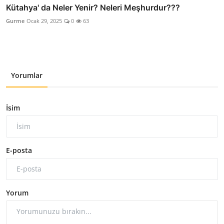
Kütahya' da Neler Yenir? Neleri Meşhurdur???
Gurme
Ocak 29, 2025
0
63
Yorumlar
İsim
E-posta
Yorum