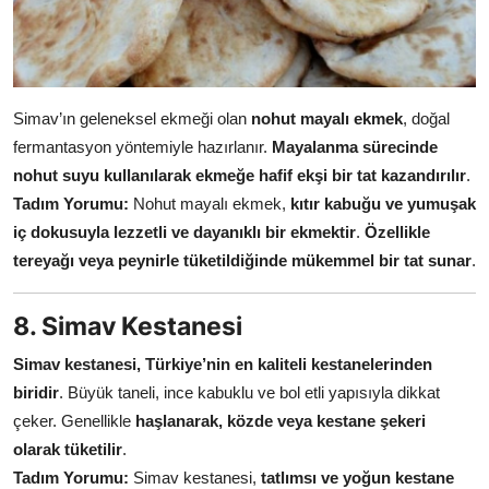
Simav’ın geleneksel ekmeği olan
nohut mayalı ekmek
, doğal
fermantasyon yöntemiyle hazırlanır.
Mayalanma sürecinde
nohut suyu kullanılarak ekmeğe hafif ekşi bir tat kazandırılır
.
Tadım Yorumu:
Nohut mayalı ekmek,
kıtır kabuğu ve yumuşak
iç dokusuyla lezzetli ve dayanıklı bir ekmektir
.
Özellikle
tereyağı veya peynirle tüketildiğinde mükemmel bir tat sunar
.
8. Simav Kestanesi
Simav kestanesi, Türkiye’nin en kaliteli kestanelerinden
biridir
. Büyük taneli, ince kabuklu ve bol etli yapısıyla dikkat
çeker. Genellikle
haşlanarak, közde veya kestane şekeri
olarak tüketilir
.
Tadım Yorumu:
Simav kestanesi,
tatlımsı ve yoğun kestane