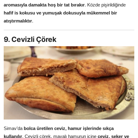
aromasıyla damakta hoş bir tat bırakır
. Közde pişirildiğinde
hafif is kokusu ve yumuşak dokusuyla mükemmel bir
atıştırmalıktır
.
9. Cevizli Çörek
Simav’da
bolca üretilen ceviz, hamur işlerinde sıkça
kullanılır
. Cevizli çörek, mayalı hamurun içine
ceviz, şeker ve