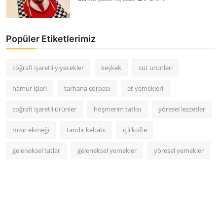
Popüler Etiketlerimiz
coğrafi işaretli yiyecekler
keşkek
süt ürünleri
hamur işleri
tarhana çorbası
et yemekleri
coğrafi işaretli ürünler
höşmerim tatlısı
yöresel lezzetler
mısır ekmeği
tandır kebabı
içli köfte
geleneksel tatlar
geleneksel yemekler
yöresel yemekler