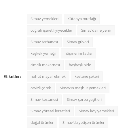
Simav yemekleri
Kütahya mutfağı
coğrafi işaretli yiyecekler
Simav’da ne yenir
Simav tarhanası
Simav güveci
keşkek yemeği
höşmerim tatlısı
cimcik makarnası
haşhaşlı pide
nohut mayalı ekmek
kestane şekeri
Etiketler:
cevizli çörek
Simav’ın meşhur yemekleri
Simav kestanesi
Simav çorba çeşitleri
Simav yöresel lezzetleri
Simav köy yemekleri
doğal ürünler
Simav’da yetişen ürünler