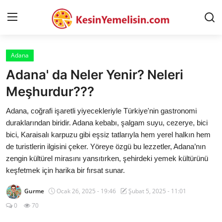
Adana
AnaSayfa
Adana' da Neler Yenir? Neleri
Gizlilik Sözleşmesi
Meşhurdur???
Rüya Tabirleri
Adana, coğrafi işaretli yiyecekleriyle Türkiye'nin gastronomi
duraklarından biridir. Adana kebabı, şalgam suyu, cezerye, bici
Diyet & Sağlıklı Beslenme
bici, Karaisalı karpuzu gibi eşsiz tatlarıyla hem yerel halkın hem
de turistlerin ilgisini çeker. Yöreye özgü bu lezzetler, Adana’nın
İletişim
zengin kültürel mirasını yansıtırken, şehirdeki yemek kültürünü
keşfetmek için harika bir fırsat sunar.
Şehirler
Gurme
Ocak 26, 2025 - 19:46
Şubat 5, 2025 - 11:01
Helal Gıda & Dini Hükümler
0
70
Gıda Güvenliği & Bilimi