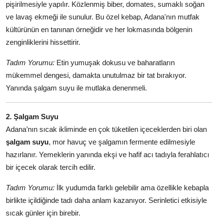
pişirilmesiyle yapılır. Közlenmiş biber, domates, sumaklı soğan
Anne & Bebek Beslenmesi
ve lavaş ekmeği ile sunulur. Bu özel kebap, Adana'nın mutfak
kültürünün en tanınan örneğidir ve her lokmasında bölgenin
Mutfak Sırları & Teknikler
zenginliklerini hissettirir.
Gıda Sözlüğü & Nedir?
Tadım Yorumu:
Etin yumuşak dokusu ve baharatların
Yemek Tarifleri & Menüler
mükemmel dengesi, damakta unutulmaz bir tat bırakıyor.
Yanında şalgam suyu ile mutlaka denenmeli.
2. Şalgam Suyu
Adana’nın sıcak ikliminde en çok tüketilen içeceklerden biri olan
şalgam suyu
, mor havuç ve şalgamın fermente edilmesiyle
hazırlanır. Yemeklerin yanında ekşi ve hafif acı tadıyla ferahlatıcı
bir içecek olarak tercih edilir.
Tadım Yorumu:
İlk yudumda farklı gelebilir ama özellikle kebapla
birlikte içildiğinde tadı daha anlam kazanıyor. Serinletici etkisiyle
sıcak günler için birebir.