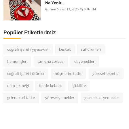
Ne Yenir...
Gurme
Şubat 13, 2025
0
314
Popüler Etiketlerimiz
coğrafi işaretli yiyecekler
keşkek
süt ürünleri
hamur işleri
tarhana çorbası
et yemekleri
coğrafi işaretli ürünler
höşmerim tatlısı
yöresel lezzetler
mısır ekmeği
tandır kebabı
içli köfte
geleneksel tatlar
yöresel yemekler
geleneksel yemekler