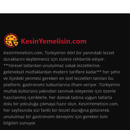
KesinYemelisin.com, Türkiye’nin dört bir yanındaki lezzet
duraklarını keşfetmeniz için sizlere rehberlik ediyor.
**Yöresel tatlardan unutulmaz sokak lezzetlerine,
geleneksel mutfaklardan modern tariflere kadar** her şehir
ve ilçedeki yenmesi gereken en özel lezzetleri tanıtan bu
platform, gastronomi tutkunlarına ilham veriyor. Türkiye’nin
mutfak kültürünü yakından tanımak isteyenler için özenle
hazırlanmış içeriklerle, her damak tadına uygun tatlarla
dolu bir yolculuğa çıkmaya hazır olun. KesinYemelisin.com,
her sayfasında sizi farklı bir lezzet durağına götürerek,
unutulmaz bir gastronomi deneyimi için gereken tüm
bilgileri sunuyor.