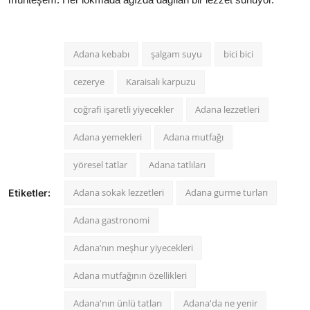
Adana kebabı
şalgam suyu
bici bici
cezerye
Karaisalı karpuzu
coğrafi işaretli yiyecekler
Adana lezzetleri
Adana yemekleri
Adana mutfağı
yöresel tatlar
Adana tatlıları
Adana sokak lezzetleri
Adana gurme turları
Etiketler:
Adana gastronomi
Adana’nın meşhur yiyecekleri
Adana mutfağının özellikleri
Adana'nın ünlü tatları
Adana'da ne yenir