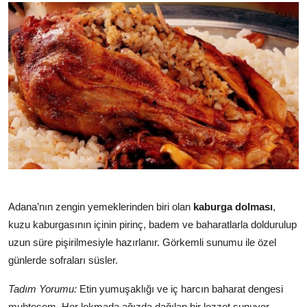
Adana’nın zengin yemeklerinden biri olan
kaburga dolması
,
kuzu kaburgasının içinin pirinç, badem ve baharatlarla doldurulup
uzun süre pişirilmesiyle hazırlanır. Görkemli sunumu ile özel
günlerde sofraları süsler.
Tadım Yorumu:
Etin yumuşaklığı ve iç harcın baharat dengesi
muhteşem. Her lokmada ağızda dağılan bir lezzet sunuyor.