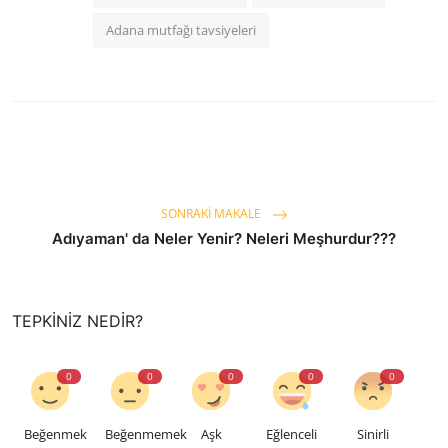
Adana mutfağı tavsiyeleri
SONRAKI MAKALE
Adıyaman' da Neler Yenir? Neleri Meşhurdur???
TEPKINIZ NEDIR?
0
0
0
0
0
Beğenmek
Beğenmemek
Aşk
Eğlenceli
Sinirli