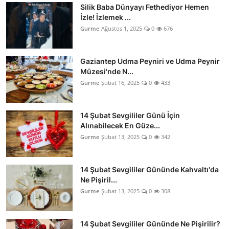
Silik Baba Dünyayı Fethediyor Hemen
İzle! İzlemek ...
Gurme
Ağustos 1, 2025
0
676
Gaziantep Udma Peyniri ve Udma Peynir
Müzesi'nde N...
Gurme
Şubat 16, 2025
0
433
14 Şubat Sevgililer Günü İçin
Alınabilecek En Güze...
Gurme
Şubat 13, 2025
0
342
14 Şubat Sevgililer Gününde Kahvaltı'da
Ne Pişiril...
Gurme
Şubat 13, 2025
0
308
14 Şubat Sevgililer Gününde Ne Pişirilir?