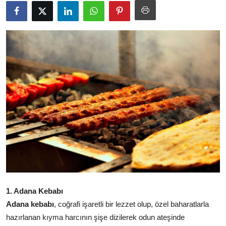
Kalori & Diyet Rehberi
Mutfak Püf Noktaları & İpuçları
Mekan & Lezzet Rotaları
Temel Gıda ve Ürün Rehberleri
İçecek Kültürü & Barista
Yöresel Tarifler & Ev Yemekleri
Gıda Güvenliği & Sağlık
İçecek Kültürü & Rehberleri
1. Adana Kebabı
Popüler Kültür & Mutfak Tarihi
Adana kebabı
, coğrafi işaretli bir lezzet olup, özel baharatlarla
Mutfak Temizliği & Pratik Bilgiler
hazırlanan kıyma harcının şişe dizilerek odun ateşinde