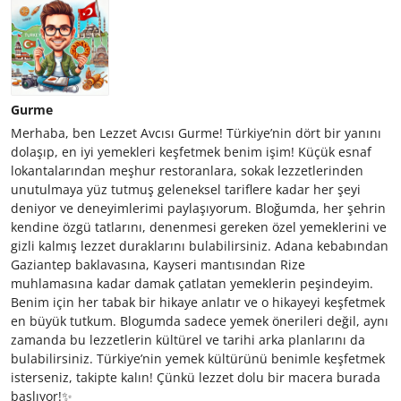
Gurme
Merhaba, ben Lezzet Avcısı Gurme! Türkiye’nin dört bir yanını
dolaşıp, en iyi yemekleri keşfetmek benim işim! Küçük esnaf
lokantalarından meşhur restoranlara, sokak lezzetlerinden
unutulmaya yüz tutmuş geleneksel tariflere kadar her şeyi
deniyor ve deneyimlerimi paylaşıyorum. Bloğumda, her şehrin
kendine özgü tatlarını, denenmesi gereken özel yemeklerini ve
gizli kalmış lezzet duraklarını bulabilirsiniz. Adana kebabından
Gaziantep baklavasına, Kayseri mantısından Rize
muhlamasına kadar damak çatlatan yemeklerin peşindeyim.
Benim için her tabak bir hikaye anlatır ve o hikayeyi keşfetmek
en büyük tutkum. Blogumda sadece yemek önerileri değil, aynı
zamanda bu lezzetlerin kültürel ve tarihi arka planlarını da
bulabilirsiniz. Türkiye’nin yemek kültürünü benimle keşfetmek
isterseniz, takipte kalın! Çünkü lezzet dolu bir macera burada
başlıyor!✨