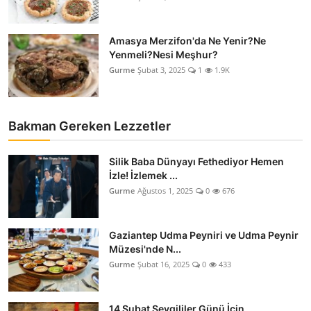
Amasya Merzifon'da Ne Yenir?Ne
Yenmeli?Nesi Meşhur?
Gurme
Şubat 3, 2025
1
1.9K
Bakman Gereken Lezzetler
Silik Baba Dünyayı Fethediyor Hemen
İzle! İzlemek ...
Gurme
Ağustos 1, 2025
0
676
Gaziantep Udma Peyniri ve Udma Peynir
Müzesi'nde N...
Gurme
Şubat 16, 2025
0
433
14 Şubat Sevgililer Günü İçin