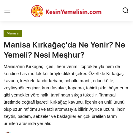
Manisa
AnaSayfa
Manisa Kırkağaç'da Ne Yenir? Ne
Gizlilik Sözleşmesi
Yemeli? Nesi Meşhur?
Rüya Tabirleri
Manisa’nın Kırkağaç ilçesi, hem verimli topraklarıyla hem de
kendine has mutfak kültürüyle dikkat çeker. Özellikle Kırkağaç
Diyet & Sağlıklı Beslenme
kavunu, keşkek, tandır kebabı, nohutlu mantı, odun köfte,
zeytinyağlı enginar, kuru fasulye, kapama, tahinli pide, höşmerim
İletişim
gibi yemekler yöre halkı tarafından sıkça tüketilir. Tarımsal
üretimde coğrafi işaretli Kırkağaç kavunu, ilçenin en ünlü ürünü
Şehirler
olup uzun raf ömrü ve tatlı aromasıyla bilinir. Ayrıca üzüm, incir,
Helal Gıda & Dini Hükümler
zeytin, badem, sebzeler ve baklagiller en çok üretilen tarım
ürünleri arasında yer alır.
Gıda Güvenliği & Bilimi