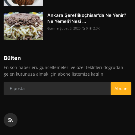
Ankara Şereflikoçhisar'da Ne Yenir?
Ne Yemeli?Nesi ...
Gurme
Şubat 3, 2025
0
2.3K
Bülten
En son haberleri, güncellemeleri ve özel teklifleri doğrudan
gelen kutunuza almak için abone listemize katılın
Abone