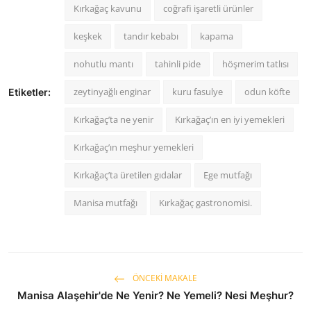
Kırkağaç kavunu
coğrafi işaretli ürünler
keşkek
tandır kebabı
kapama
nohutlu mantı
tahinli pide
höşmerim tatlısı
zeytinyağlı enginar
kuru fasulye
odun köfte
Etiketler:
Kırkağaç’ta ne yenir
Kırkağaç’ın en iyi yemekleri
Kırkağaç’ın meşhur yemekleri
Kırkağaç’ta üretilen gıdalar
Ege mutfağı
Manisa mutfağı
Kırkağaç gastronomisi.
ÖNCEKI MAKALE
Manisa Alaşehir'de Ne Yenir? Ne Yemeli? Nesi Meşhur?