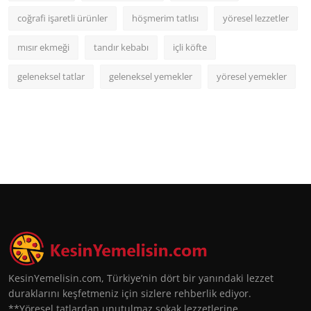
coğrafi işaretli ürünler
höşmerim tatlısı
yöresel lezzetler
mısır ekmeği
tandır kebabı
içli köfte
geleneksel tatlar
geleneksel yemekler
yöresel yemekler
KesinYemelisin.com, Türkiye’nin dört bir yanındaki lezzet
duraklarını keşfetmeniz için sizlere rehberlik ediyor.
**Yöresel tatlardan unutulmaz sokak lezzetlerine,