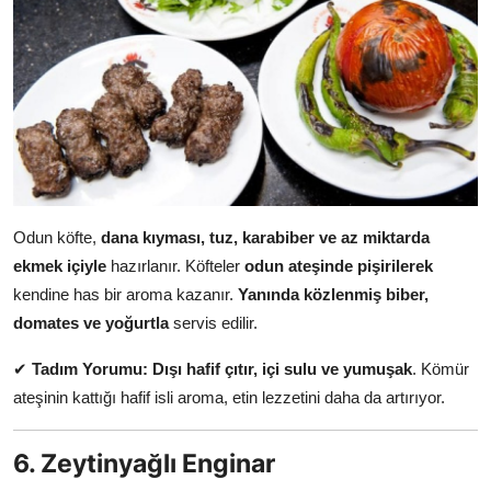
Odun köfte,
dana kıyması, tuz, karabiber ve az miktarda
ekmek içiyle
hazırlanır. Köfteler
odun ateşinde pişirilerek
kendine has bir aroma kazanır.
Yanında közlenmiş biber,
domates ve yoğurtla
servis edilir.
✔
Tadım Yorumu:
Dışı hafif çıtır, içi sulu ve yumuşak
. Kömür
ateşinin kattığı hafif isli aroma, etin lezzetini daha da artırıyor.
6. Zeytinyağlı Enginar