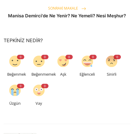
SONRAKI MAKALE
Manisa Demirci'de Ne Yenir? Ne Yemeli? Nesi Meşhur?
TEPKINIZ NEDIR?
0
0
0
0
0
Beğenmek
Beğenmemek
Aşk
Eğlenceli
Sinirli
0
0
Üzgün
Vay