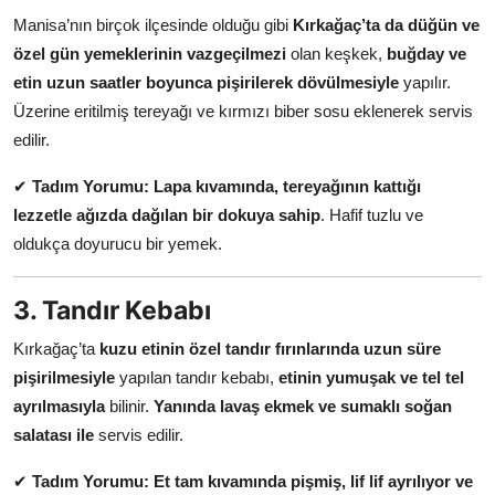
Manisa’nın birçok ilçesinde olduğu gibi
Kırkağaç’ta da düğün ve
özel gün yemeklerinin vazgeçilmezi
olan keşkek,
buğday ve
etin uzun saatler boyunca pişirilerek dövülmesiyle
yapılır.
Üzerine eritilmiş tereyağı ve kırmızı biber sosu eklenerek servis
edilir.
✔
Tadım Yorumu:
Lapa kıvamında, tereyağının kattığı
lezzetle ağızda dağılan bir dokuya sahip
. Hafif tuzlu ve
oldukça doyurucu bir yemek.
3. Tandır Kebabı
Kırkağaç’ta
kuzu etinin özel tandır fırınlarında uzun süre
pişirilmesiyle
yapılan tandır kebabı,
etinin yumuşak ve tel tel
ayrılmasıyla
bilinir.
Yanında lavaş ekmek ve sumaklı soğan
salatası ile
servis edilir.
✔
Tadım Yorumu:
Et tam kıvamında pişmiş, lif lif ayrılıyor ve