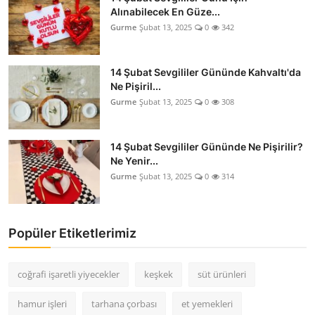
Alınabilecek En Güze...
Gurme
Şubat 13, 2025
0
342
14 Şubat Sevgililer Gününde Kahvaltı'da
Ne Pişiril...
Gurme
Şubat 13, 2025
0
308
14 Şubat Sevgililer Gününde Ne Pişirilir?
Ne Yenir...
Gurme
Şubat 13, 2025
0
314
Popüler Etiketlerimiz
coğrafi işaretli yiyecekler
keşkek
süt ürünleri
hamur işleri
tarhana çorbası
et yemekleri