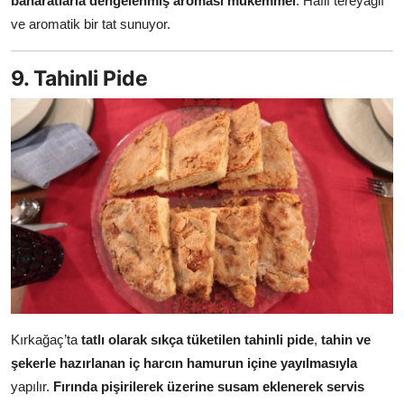
baharatlarla dengelenmiş aroması mükemmel
. Hafif tereyağlı
ve aromatik bir tat sunuyor.
9. Tahinli Pide
Kırkağaç’ta
tatlı olarak sıkça tüketilen tahinli pide
,
tahin ve
şekerle hazırlanan iç harcın hamurun içine yayılmasıyla
yapılır.
Fırında pişirilerek üzerine susam eklenerek servis