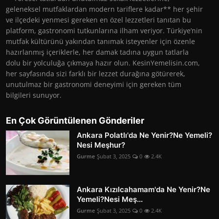
geleneksel mutfaklardan modern tariflere kadar** her şehir
ve ilçedeki yenmesi gereken en özel lezzetleri tanıtan bu
platform, gastronomi tutkunlarına ilham veriyor. Türkiye’nin
mutfak kültürünü yakından tanımak isteyenler için özenle
hazırlanmış içeriklerle, her damak tadına uygun tatlarla
dolu bir yolculuğa çıkmaya hazır olun. KesinYemelisin.com,
her sayfasında sizi farklı bir lezzet durağına götürerek,
unutulmaz bir gastronomi deneyimi için gereken tüm
bilgileri sunuyor.
En Çok Görüntülenen Gönderiler
Ankara Polatlı'da Ne Yenir?Ne Yemeli?
Nesi Meşhur?
Gurme
Şubat 3, 2025
0
2.4K
Ankara Kızılcahamam'da Ne Yenir?Ne
Yemeli?Nesi Meş...
Gurme
Şubat 3, 2025
0
2.4K