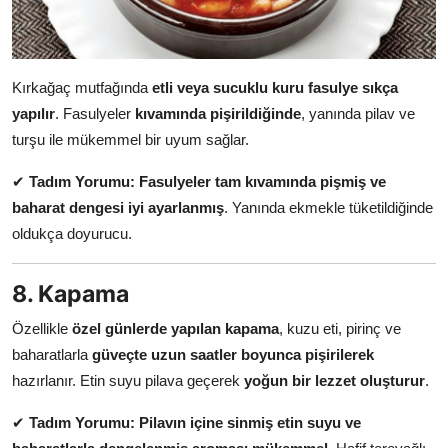
Kırkağaç mutfağında
etli veya sucuklu kuru fasulye sıkça
yapılır
. Fasulyeler
kıvamında pişirildiğinde
, yanında pilav ve
turşu ile mükemmel bir uyum sağlar.
✔
Tadım Yorumu:
Fasulyeler tam kıvamında pişmiş ve
baharat dengesi iyi ayarlanmış
. Yanında ekmekle tüketildiğinde
oldukça doyurucu.
8. Kapama
Özellikle
özel günlerde yapılan kapama
, kuzu eti, pirinç ve
baharatlarla
güveçte uzun saatler boyunca pişirilerek
hazırlanır. Etin suyu pilava geçerek
yoğun bir lezzet oluşturur
.
✔
Tadım Yorumu:
Pilavın içine sinmiş etin suyu ve