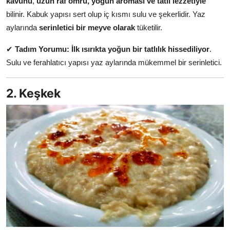
kavunu
,
uzun raf ömrü, yoğun aroması ve tatlı lezzetiyle
Anne & Bebek Beslenmesi
bilinir. Kabuk yapısı sert olup iç kısmı sulu ve şekerlidir. Yaz
aylarında
serinletici bir meyve olarak
tüketilir.
Mutfak Sırları & Teknikler
✔
Tadım Yorumu:
İlk ısırıkta yoğun bir tatlılık hissediliyor
.
Gıda Sözlüğü & Nedir?
Sulu ve ferahlatıcı yapısı yaz aylarında mükemmel bir serinletici.
Yemek Tarifleri & Menüler
2. Keşkek