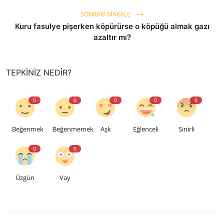
SONRAKI MAKALE
Kuru fasulye pişerken köpürürse o köpüğü almak gazı
azaltır mı?
TEPKINIZ NEDIR?
0
0
0
0
0
Beğenmek
Beğenmemek
Aşk
Eğlenceli
Sinirli
0
0
Üzgün
Vay