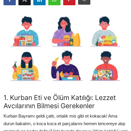
Kalori & Diyet Rehberi
Mutfak Püf Noktaları & İpuçları
Mekan & Lezzet Rotaları
Temel Gıda ve Ürün Rehberleri
İçecek Kültürü & Barista
Yöresel Tarifler & Ev Yemekleri
Gıda Güvenliği & Sağlık
1. Kurban Eti ve Ölüm Katılığı: Lezzet
İçecek Kültürü & Rehberleri
Avcılarının Bilmesi Gerekenler
Popüler Kültür & Mutfak Tarihi
Kurban Bayramı geldi çattı, ortalık mis gibi et kokacak! Ama
durun bakalım, o koca koca et parçalarını hemen tencereye atıp
Mutfak Temizliği & Pratik Bilgiler