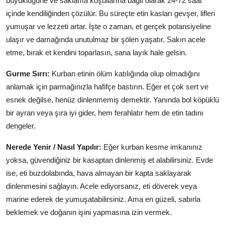
büyüklüğüne ve saklama koşullarına bağlı olarak 24-72 saat
içinde kendiliğinden çözülür. Bu süreçte etin kasları gevşer, lifleri
yumuşar ve lezzeti artar. İşte o zaman, et gerçek potansiyeline
ulaşır ve damağında unutulmaz bir şölen yaşatır. Sakın acele
etme, bırak et kendini toparlasın, sana layık hale gelsin.
Gurme Sırrı:
Kurban etinin ölüm katılığında olup olmadığını
anlamak için parmağınızla hafifçe bastırın. Eğer et çok sert ve
esnek değilse, henüz dinlenmemiş demektir. Yanında bol köpüklü
bir ayran veya şıra iyi gider, hem ferahlatır hem de etin tadını
dengeler.
Nerede Yenir / Nasıl Yapılır:
Eğer kurban kesme imkanınız
yoksa, güvendiğiniz bir kasaptan dinlenmiş et alabilirsiniz. Evde
ise, eti buzdolabında, hava almayan bir kapta saklayarak
dinlenmesini sağlayın. Acele ediyorsanız, eti döverek veya
marine ederek de yumuşatabilirsiniz. Ama en güzeli, sabırla
beklemek ve doğanın işini yapmasına izin vermek.