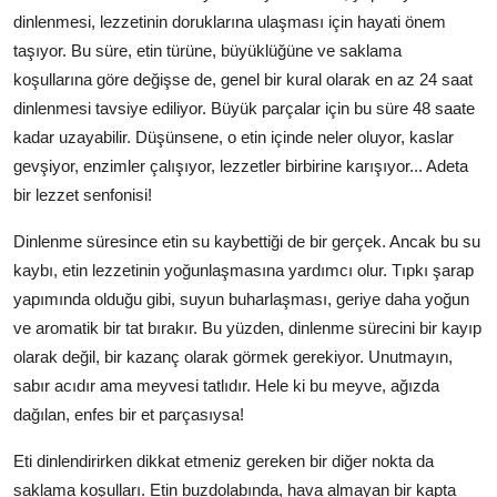
dinlenmesi, lezzetinin doruklarına ulaşması için hayati önem
taşıyor. Bu süre, etin türüne, büyüklüğüne ve saklama
koşullarına göre değişse de, genel bir kural olarak en az 24 saat
dinlenmesi tavsiye ediliyor. Büyük parçalar için bu süre 48 saate
kadar uzayabilir. Düşünsene, o etin içinde neler oluyor, kaslar
gevşiyor, enzimler çalışıyor, lezzetler birbirine karışıyor... Adeta
bir lezzet senfonisi!
Dinlenme süresince etin su kaybettiği de bir gerçek. Ancak bu su
kaybı, etin lezzetinin yoğunlaşmasına yardımcı olur. Tıpkı şarap
yapımında olduğu gibi, suyun buharlaşması, geriye daha yoğun
ve aromatik bir tat bırakır. Bu yüzden, dinlenme sürecini bir kayıp
olarak değil, bir kazanç olarak görmek gerekiyor. Unutmayın,
sabır acıdır ama meyvesi tatlıdır. Hele ki bu meyve, ağızda
dağılan, enfes bir et parçasıysa!
Eti dinlendirirken dikkat etmeniz gereken bir diğer nokta da
saklama koşulları. Etin buzdolabında, hava almayan bir kapta