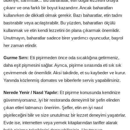
biberiye, sarımsak... Bu baharatlar, etin doğal lezzetini ortaya
çıkarır ve ona farklı bir boyut kazandırır. Ancak baharatları
kullanırken de dikkatli olmak gerekir. Bazı baharatlar, etin tadını
bastırabilir veya acılaştırabilir. Bu yüzden, baharatları ölçülü
kullanmak ve etin kendi lezzetini ön plana çıkarmak önemlidir.
Unutmayın, baharatlar sadece birer yardımcı oyuncudur, başrol
her zaman etindir.
Gurme Sırrı:
Eti pişirmeden önce oda sıcaklığına getirmeniz,
daha eşit pişmesini sağlar. Ayrıca, pişirme sırasında eti sık sık
çevirmemek de önemlidir. Aksi takdirde, et su kaybeder ve kurur.
Yanında közlenmiş domates ve biberlerle servis yapabilirsiniz.
Nerede Yenir / Nasıl Yapılır:
Et pişirme konusunda kendinize
güvenmiyorsanız, iyi bir restoranda deneyimli bir şefin elinden
çıkan etleri tatmanızı öneririm. Şefler, etin en iyi nasıl
pişirileceğini bilir ve size unutulmaz bir lezzet deneyimi yaşatırlar.
Evde ise, internetten veya yemek kitaplarından tarifler alarak