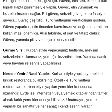
Bir diğer popüler tarif ise, güveçtir. Güveç, etin sebzelerle birlikte
toprak kapta pişirilmesiyle yapılır. Güveç, etin yumuşak ve
lezzetli olmasını sağlar. Etli güveç, sebzeli güveç, kuru fasulye
güveci... Güveç çeşitliliği, Türk mutfağının yaratıcılığını gösterir.
Güveç yaparken, etin önceden kavrulması ve doğru baharatların
kullanılması önemlidir. Aksi takdirde, et sert ve tatsız olabilir.
Güveç, yanında pilav ve turşu ile servis edilir.
Gurme Sırrı:
Kurban etiyle yapacağınız tariflerde, mevsim
sebzelerini kullanmanız, yemeğin lezzetini artırır. Yanında cacık
veya haydari ile servis yapabilirsiniz.
Nerede Yenir / Nasıl Yapılır:
Kurban etiyle yapılan yemekleri
birçok restoranda bulabilirsiniz. Özellikle Türk mutfağı
restoranları, kurban etiyle yapılan yemekler konusunda
uzmandır. Evde ise, internetten veya yemek kitaplarından tarifler
alarak farklı yemekler deneyebilirsiniz. Unutmayın, yemek
yapmak bir sanattır ve her sanatçı kendi eserini yaratır.