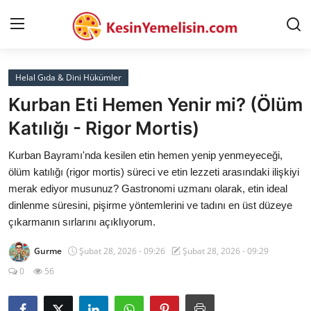
Helal Gıda & Dini Hükümler
AnaSayfa
Kurban Eti Hemen Yenir mi? (Ölüm
Gizlilik Sözleşmesi
Katılığı - Rigor Mortis)
Rüya Tabirleri
Kurban Bayramı'nda kesilen etin hemen yenip yenmeyeceği,
ölüm katılığı (rigor mortis) süreci ve etin lezzeti arasındaki ilişkiyi
Diyet & Sağlıklı Beslenme
merak ediyor musunuz? Gastronomi uzmanı olarak, etin ideal
dinlenme süresini, pişirme yöntemlerini ve tadını en üst düzeye
İletişim
çıkarmanın sırlarını açıklıyorum.
Şehirler
Gurme
Şubat 28, 2026 - 09:26
Şubat 28, 2026 - 09:29
Helal Gıda & Dini Hükümler
0
56
Gıda Güvenliği & Bilimi