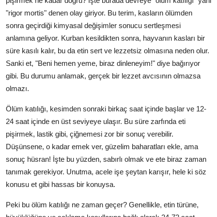
pişirmek ne kadar doğru? İşte burada devreye "ölüm katılığı" yani
Anne & Bebek Beslenmesi
"rigor mortis" denen olay giriyor. Bu terim, kasların ölümden
sonra geçirdiği kimyasal değişimler sonucu sertleşmesi
Mutfak Sırları & Teknikler
anlamına geliyor. Kurban kesildikten sonra, hayvanın kasları bir
süre kasılı kalır, bu da etin sert ve lezzetsiz olmasına neden olur.
Gıda Sözlüğü & Nedir?
Sanki et, "Beni hemen yeme, biraz dinleneyim!" diye bağırıyor
Yemek Tarifleri & Menüler
gibi. Bu durumu anlamak, gerçek bir lezzet avcısının olmazsa
olmazı.
Ölüm katılığı, kesimden sonraki birkaç saat içinde başlar ve 12-
24 saat içinde en üst seviyeye ulaşır. Bu süre zarfında eti
pişirmek, lastik gibi, çiğnemesi zor bir sonuç verebilir.
Düşünsene, o kadar emek ver, güzelim baharatları ekle, ama
sonuç hüsran! İşte bu yüzden, sabırlı olmak ve ete biraz zaman
tanımak gerekiyor. Unutma, acele işe şeytan karışır, hele ki söz
konusu et gibi hassas bir konuysa.
Peki bu ölüm katılığı ne zaman geçer? Genellikle, etin türüne,