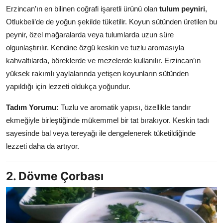
Erzincan’ın en bilinen coğrafi işaretli ürünü olan
tulum peyniri
,
Anne & Bebek Beslenmesi
Otlukbeli’de de yoğun şekilde tüketilir. Koyun sütünden üretilen bu
Mutfak Sırları & Teknikler
peynir, özel mağaralarda veya tulumlarda uzun süre
olgunlaştırılır. Kendine özgü keskin ve tuzlu aromasıyla
Gıda Sözlüğü & Nedir?
kahvaltılarda, böreklerde ve mezelerde kullanılır. Erzincan’ın
yüksek rakımlı yaylalarında yetişen koyunların sütünden
Yemek Tarifleri & Menüler
yapıldığı için lezzeti oldukça yoğundur.
Tadım Yorumu:
Tuzlu ve aromatik yapısı, özellikle tandır
ekmeğiyle birleştiğinde mükemmel bir tat bırakıyor. Keskin tadı
sayesinde bal veya tereyağı ile dengelenerek tüketildiğinde
lezzeti daha da artıyor.
2. Dövme Çorbası