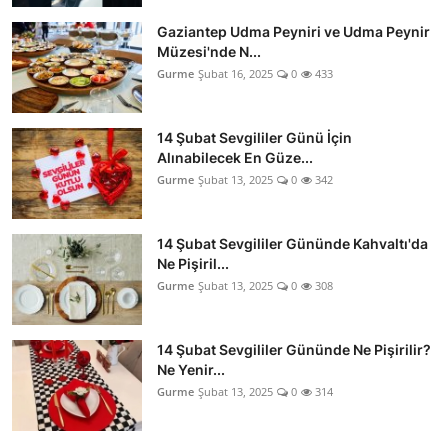
Gaziantep Udma Peyniri ve Udma Peynir
Müzesi'nde N...
Gurme
Şubat 16, 2025
0
433
14 Şubat Sevgililer Günü İçin
Alınabilecek En Güze...
Gurme
Şubat 13, 2025
0
342
14 Şubat Sevgililer Gününde Kahvaltı'da
Ne Pişiril...
Gurme
Şubat 13, 2025
0
308
14 Şubat Sevgililer Gününde Ne Pişirilir?
Ne Yenir...
Gurme
Şubat 13, 2025
0
314