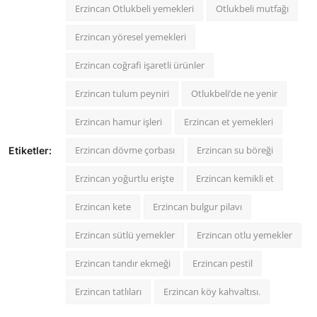
Erzincan Otlukbeli yemekleri
Otlukbeli mutfağı
Erzincan yöresel yemekleri
Erzincan coğrafi işaretli ürünler
Erzincan tulum peyniri
Otlukbeli’de ne yenir
Erzincan hamur işleri
Erzincan et yemekleri
Erzincan dövme çorbası
Erzincan su böreği
Etiketler:
Erzincan yoğurtlu erişte
Erzincan kemikli et
Erzincan kete
Erzincan bulgur pilavı
Erzincan sütlü yemekler
Erzincan otlu yemekler
Erzincan tandır ekmeği
Erzincan pestil
Erzincan tatlıları
Erzincan köy kahvaltısı.