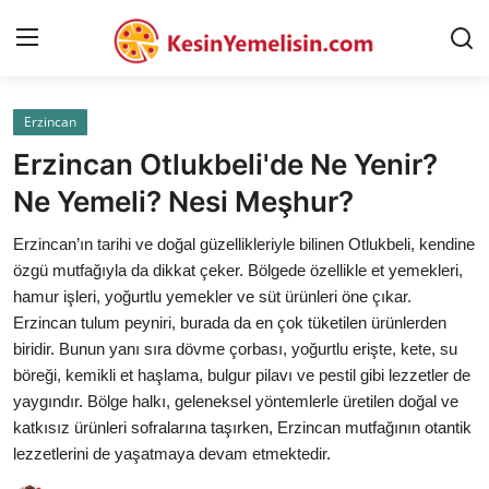
Erzincan
AnaSayfa
Erzincan Otlukbeli'de Ne Yenir?
Gizlilik Sözleşmesi
Ne Yemeli? Nesi Meşhur?
Rüya Tabirleri
Erzincan’ın tarihi ve doğal güzellikleriyle bilinen Otlukbeli, kendine
özgü mutfağıyla da dikkat çeker. Bölgede özellikle et yemekleri,
Diyet & Sağlıklı Beslenme
hamur işleri, yoğurtlu yemekler ve süt ürünleri öne çıkar.
Erzincan tulum peyniri, burada da en çok tüketilen ürünlerden
İletişim
biridir. Bunun yanı sıra dövme çorbası, yoğurtlu erişte, kete, su
böreği, kemikli et haşlama, bulgur pilavı ve pestil gibi lezzetler de
Şehirler
yaygındır. Bölge halkı, geleneksel yöntemlerle üretilen doğal ve
Helal Gıda & Dini Hükümler
katkısız ürünleri sofralarına taşırken, Erzincan mutfağının otantik
lezzetlerini de yaşatmaya devam etmektedir.
Gıda Güvenliği & Bilimi