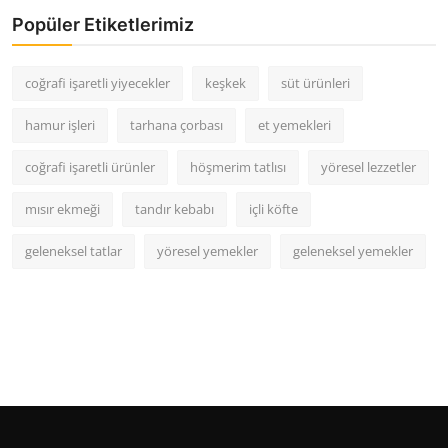
Popüler Etiketlerimiz
coğrafi işaretli yiyecekler
keşkek
süt ürünleri
hamur işleri
tarhana çorbası
et yemekleri
coğrafi işaretli ürünler
höşmerim tatlısı
yöresel lezzetler
mısır ekmeği
tandır kebabı
içli köfte
geleneksel tatlar
yöresel yemekler
geleneksel yemekler