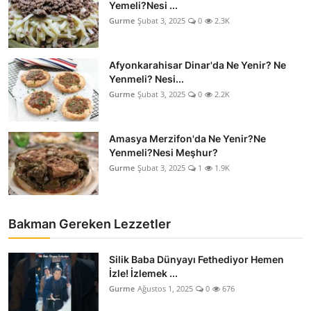
Yemeli?Nesi ...
Gurme
Şubat 3, 2025
0
2.3K
Afyonkarahisar Dinar'da Ne Yenir? Ne
Yenmeli? Nesi...
Gurme
Şubat 3, 2025
0
2.2K
Amasya Merzifon'da Ne Yenir?Ne
Yenmeli?Nesi Meşhur?
Gurme
Şubat 3, 2025
1
1.9K
Bakman Gereken Lezzetler
Silik Baba Dünyayı Fethediyor Hemen
İzle! İzlemek ...
Gurme
Ağustos 1, 2025
0
676