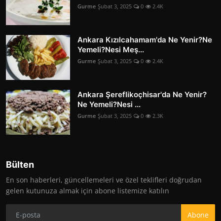
Gurme
Şubat 3, 2025
0
2.4K
Ankara Kızılcahamam'da Ne Yenir?Ne
Yemeli?Nesi Meş...
Gurme
Şubat 3, 2025
0
2.4K
Ankara Şereflikoçhisar'da Ne Yenir?
Ne Yemeli?Nesi ...
Gurme
Şubat 3, 2025
0
2.3K
Bülten
En son haberleri, güncellemeleri ve özel teklifleri doğrudan
gelen kutunuza almak için abone listemize katılın
Abone